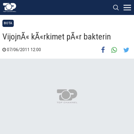
BOTA
VijojnÃ« kÃ«rkimet pÃ«r bakterin
07/06/2011 12:00