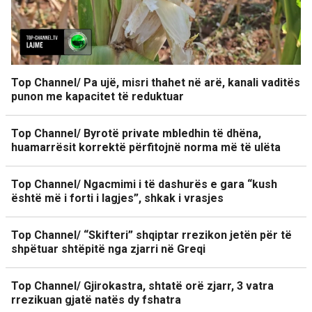
Top Channel/ Pa ujë, misri thahet në arë, kanali vaditës
punon me kapacitet të reduktuar
Top Channel/ Byrotë private mbledhin të dhëna,
huamarrësit korrektë përfitojnë norma më të ulëta
Top Channel/ Ngacmimi i të dashurës e gara “kush
është më i forti i lagjes”, shkak i vrasjes
Top Channel/ “Skifteri” shqiptar rrezikon jetën për të
shpëtuar shtëpitë nga zjarri në Greqi
Top Channel/ Gjirokastra, shtatë orë zjarr, 3 vatra
rrezikuan gjatë natës dy fshatra