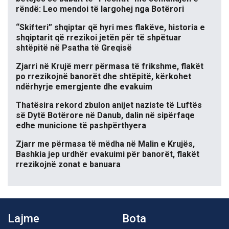
rëndë: Leo mendoi të largohej nga Botërori
“Skifteri” shqiptar që hyri mes flakëve, historia e
shqiptarit që rrezikoi jetën për të shpëtuar
shtëpitë në Psatha të Greqisë
Zjarri në Krujë merr përmasa të frikshme, flakët
po rrezikojnë banorët dhe shtëpitë, kërkohet
ndërhyrje emergjente dhe evakuim
Thatësira rekord zbulon anijet naziste të Luftës
së Dytë Botërore në Danub, dalin në sipërfaqe
edhe municione të pashpërthyera
Zjarr me përmasa të mëdha në Malin e Krujës,
Bashkia jep urdhër evakuimi për banorët, flakët
rrezikojnë zonat e banuara
Lajme
Bota