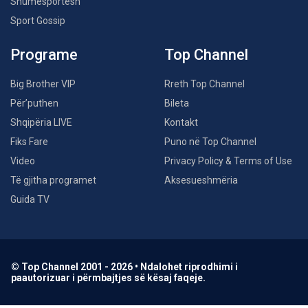
Shumësportësh
Sport Gossip
Programe
Top Channel
Big Brother VIP
Rreth Top Channel
Për’puthen
Bileta
Shqipëria LIVE
Kontakt
Fiks Fare
Puno në Top Channel
Video
Privacy Policy & Terms of Use
Të gjitha programet
Aksesueshmëria
Guida TV
© Top Channel 2001 - 2026 • Ndalohet riprodhimi i
paautorizuar i përmbajtjes së kësaj faqeje.