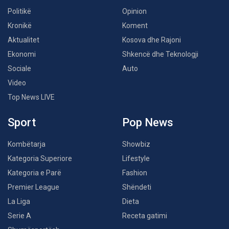
Politikë
Opinion
Kronikë
Koment
Aktualitet
Kosova dhe Rajoni
Ekonomi
Shkencë dhe Teknologji
Sociale
Auto
Video
Top News LIVE
Sport
Pop News
Kombëtarja
Showbiz
Kategoria Superiore
Lifestyle
Kategoria e Parë
Fashion
Premier League
Shëndeti
La Liga
Dieta
Serie A
Receta gatimi