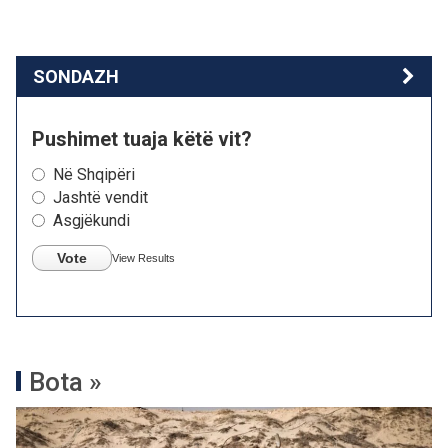
SONDAZH
Pushimet tuaja këtë vit?
Në Shqipëri
Jashtë vendit
Asgjëkundi
Vote
View Results
Bota »