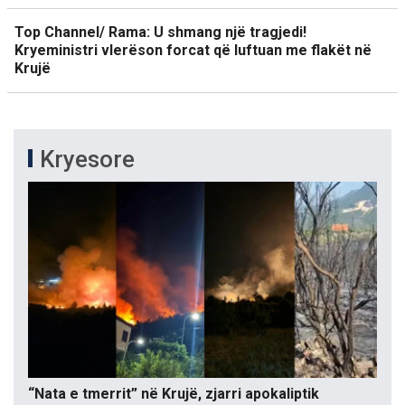
Top Channel/ Rama: U shmang një tragjedi!
Kryeministri vlerëson forcat që luftuan me flakët në
Krujë
Kryesore
“Nata e tmerrit” në Krujë, zjarri apokaliptik