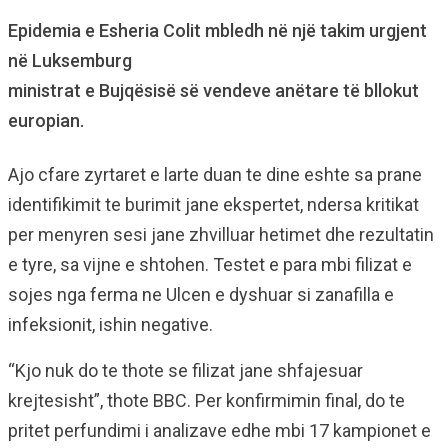
Epidemia e Esheria Colit mbledh në një takim urgjent
në Luksemburg
ministrat e Bujqësisë së vendeve anëtare të bllokut
europian.
Ajo cfare zyrtaret e larte duan te dine eshte sa prane
identifikimit te burimit jane ekspertet, ndersa kritikat
per menyren sesi jane zhvilluar hetimet dhe rezultatin
e tyre, sa vijne e shtohen. Testet e para mbi filizat e
sojes nga ferma ne Ulcen e dyshuar si zanafilla e
infeksionit, ishin negative.
“Kjo nuk do te thote se filizat jane shfajesuar
krejtesisht”, thote BBC. Per konfirmimin final, do te
pritet perfundimi i analizave edhe mbi 17 kampionet e