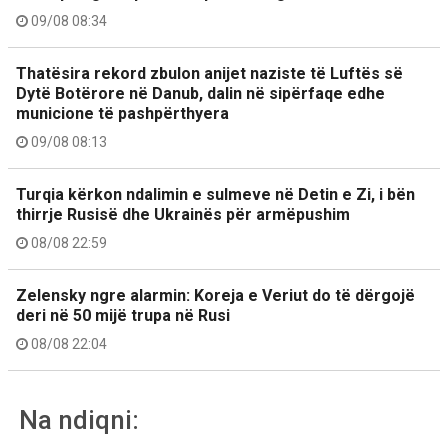
09/08 08:34
Thatësira rekord zbulon anijet naziste të Luftës së
Dytë Botërore në Danub, dalin në sipërfaqe edhe
municione të pashpërthyera
09/08 08:13
Turqia kërkon ndalimin e sulmeve në Detin e Zi, i bën
thirrje Rusisë dhe Ukrainës për armëpushim
08/08 22:59
Zelensky ngre alarmin: Koreja e Veriut do të dërgojë
deri në 50 mijë trupa në Rusi
08/08 22:04
Na ndiqni: