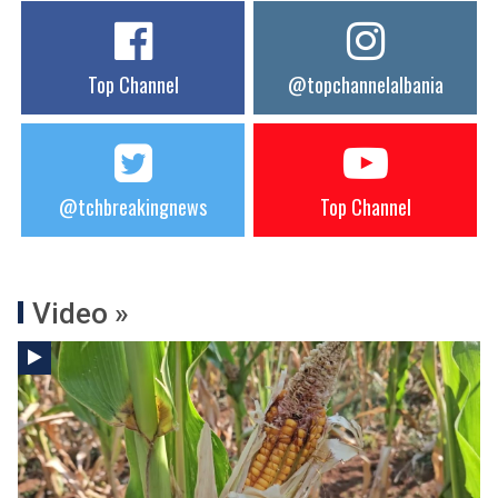
Top Channel
@topchannelalbania
@tchbreakingnews
Top Channel
Video »