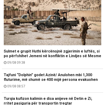
Sulmet e grupit Huthi kërcënojnë zgjerimin e luftës, si
po përfshihet Jemeni në konfliktin e Lindjes së Mesme
09/08 09:38
Tajfuni “Dolphin” godet Azinë/ Anulohen mbi 1,300
fluturime, më shumë se 400 mijë persona evakuohen
09/08 08:57
Turqia kufizon kalimin e disa anijeve në Detin e Zi,
rritet pasiguria për transportin tregtar