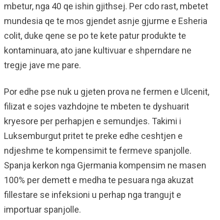
mbetur, nga 40 qe ishin gjithsej. Per cdo rast, mbetet
mundesia qe te mos gjendet asnje gjurme e Esheria
colit, duke qene se po te kete patur produkte te
kontaminuara, ato jane kultivuar e shperndare ne
tregje jave me pare.
Por edhe pse nuk u gjeten prova ne fermen e Ulcenit,
filizat e sojes vazhdojne te mbeten te dyshuarit
kryesore per perhapjen e semundjes. Takimi i
Luksemburgut pritet te preke edhe ceshtjen e
ndjeshme te kompensimit te fermeve spanjolle.
Spanja kerkon nga Gjermania kompensim ne masen
100% per demett e medha te pesuara nga akuzat
fillestare se infeksioni u perhap nga trangujt e
importuar spanjolle.