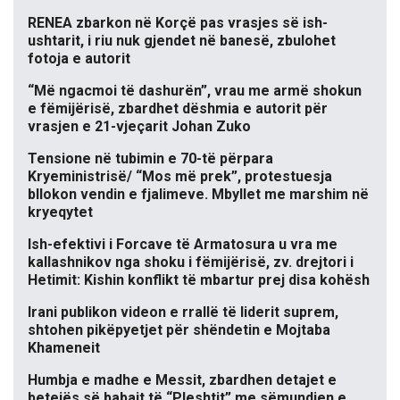
RENEA zbarkon në Korçë pas vrasjes së ish-
ushtarit, i riu nuk gjendet në banesë, zbulohet
fotoja e autorit
“Më ngacmoi të dashurën”, vrau me armë shokun
e fëmijërisë, zbardhet dëshmia e autorit për
vrasjen e 21-vjeçarit Johan Zuko
Tensione në tubimin e 70-të përpara
Kryeministrisë/ “Mos më prek”, protestuesja
bllokon vendin e fjalimeve. Mbyllet me marshim në
kryeqytet
Ish-efektivi i Forcave të Armatosura u vra me
kallashnikov nga shoku i fëmijërisë, zv. drejtori i
Hetimit: Kishin konflikt të mbartur prej disa kohësh
Irani publikon videon e rrallë të liderit suprem,
shtohen pikëpyetjet për shëndetin e Mojtaba
Khameneit
Humbja e madhe e Messit, zbardhen detajet e
betejës së babait të “Pleshtit” me sëmundjen e