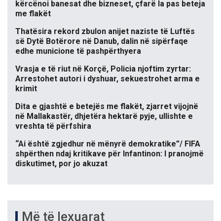
kërcënoi banesat dhe bizneset, çfarë la pas beteja
me flakët
Thatësira rekord zbulon anijet naziste të Luftës
së Dytë Botërore në Danub, dalin në sipërfaqe
edhe municione të pashpërthyera
Vrasja e të riut në Korçë, Policia njoftim zyrtar:
Arrestohet autori i dyshuar, sekuestrohet arma e
krimit
Dita e gjashtë e betejës me flakët, zjarret vijojnë
në Mallakastër, dhjetëra hektarë pyje, ullishte e
vreshta të përfshira
“Ai është zgjedhur në mënyrë demokratike”/ FIFA
shpërthen ndaj kritikave për Infantinon: I pranojmë
diskutimet, por jo akuzat
Më të lexuarat