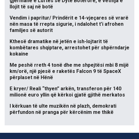
gjermane e Luftës së Dytë Botërore, e vetmja e
llojit të saj në botë
Vendim i papritur/ Prindërit e 14-vjeçares së vrarë
nën masa të rrepta sigurie, i ndalohet t’i afrohen
familjes së autorit
Kthesë dramatike në jetën e ish-lojtarit të
kombëtares shqiptare, arrestohet për shpërndarje
kokaine
Me peshë rreth 4 tonë dhe me shpejtësi mbi 8 mijë
km/orë, një pjesë e raketës Falcon 9 të SpaceX
përplaset në Hënë
E kryer/ Reali “thyen” arkën, transferon për 140
milionë euro yllin që kërkoi gjatë gjithë merkatos
I kërkuan të ulte muzikën në plazh, demokrati
përfundon në pranga për kërcënim me thikë