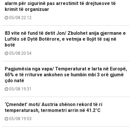
alarm për sigurinë pas arrestimit të drejtuesve të
krimit të organizuar
05/08 22:12
83 vite në fund të detit Jon/ Zbulohet anija gjermane e
Luftës së Dytë Botërore, e vetmja e llojit të saj në
botë
05/08 20:54
Pagjumësia nga vapa/ Temperaturat e larta në Europë,
65% e të rriturve ankohen se humbin mbi 3 orë gjumë
çdo natë
05/08 19:31
‘Çmendet’ moti/ Austria shënon rekord të ri
temperaturash, termometri arrin në 41.2°C
05/08 19:03