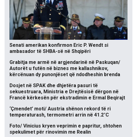
Senati amerikan konfirmon Eric P. Wendt si
ambasador të SHBA-së në Shqipëri
Grabitja me armë në argjendarinë në Paskuqan/
Autorët u futën në biznes me kallashnikov,
kërcënuan dy punonjëset që ndodheshin brenda
Dosjet në SPAK dhe dhjetëra pasuri të
sekuestruara, Ministria e Drejtësisë dërgon në
Francë kërkesën për ekstradimin e Ermal Beqirajt
‘Çmendet’ moti/ Austria shënon rekord të ri
temperaturash, termometri arrin në 41.2°C
Foto/ Vinicius kryen veprimin e papritur, shtohen
spekulimet për rinovimin me Realin