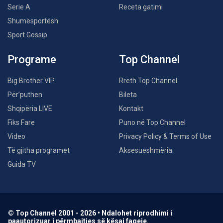
Serie A
Receta gatimi
Shumësportësh
Sport Gossip
Programe
Top Channel
Big Brother VIP
Rreth Top Channel
Për’puthen
Bileta
Shqipëria LIVE
Kontakt
Fiks Fare
Puno në Top Channel
Video
Privacy Policy & Terms of Use
Të gjitha programet
Aksesueshmëria
Guida TV
© Top Channel 2001 - 2026 • Ndalohet riprodhimi i
paautorizuar i përmbajtjes së kësaj faqeje.