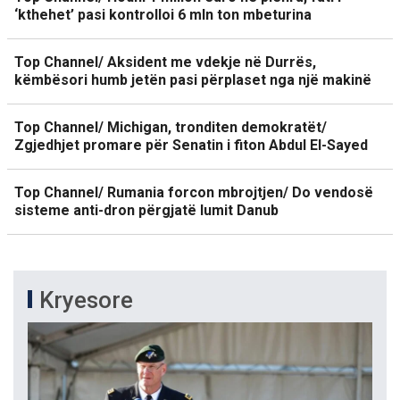
‘kthehet’ pasi kontrolloi 6 mln ton mbeturina
Top Channel/ Aksident me vdekje në Durrës,
këmbësori humb jetën pasi përplaset nga një makinë
Top Channel/ Michigan, tronditen demokratët/
Zgjedhjet promare për Senatin i fiton Abdul El-Sayed
Top Channel/ Rumania forcon mbrojtjen/ Do vendosë
sisteme anti-dron përgjatë lumit Danub
Kryesore