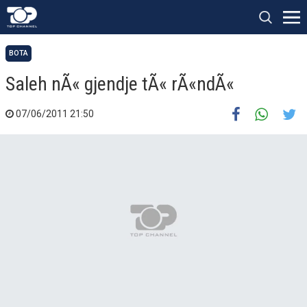
BOTA
Saleh nÃ« gjendje tÃ« rÃ«ndÃ«
07/06/2011 21:50