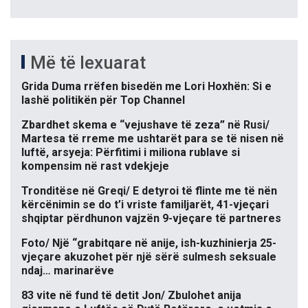
Më të lexuarat
Grida Duma rrëfen bisedën me Lori Hoxhën: Si e
lashë politikën për Top Channel
Zbardhet skema e “vejushave të zeza” në Rusi/
Martesa të rreme me ushtarët para se të nisen në
luftë, arsyeja: Përfitimi i miliona rublave si
kompensim në rast vdekjeje
Tronditëse në Greqi/ E detyroi të flinte me të nën
kërcënimin se do t’i vriste familjarët, 41-vjeçari
shqiptar përdhunon vajzën 9-vjeçare të partneres
Foto/ Një “grabitqare në anije, ish-kuzhinierja 25-
vjeçare akuzohet për një sërë sulmesh seksuale
ndaj… marinarëve
83 vite në fund të detit Jon/ Zbulohet anija