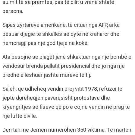
sulmit të së premtes, pas të cilit u vranë shtatë
persona.
Sipas zyrtarëve amerikanë, të cituar nga AFP, ai ka
pësuar djegie të shkallës së dytë në kraharor dhe
hemoragji pas një goditjeje në kokë.
Ata besojnë se plagët janë shkaktuar nga një bombë e
vendosur brenda pallatit presidencial dhe jo nga një
predhë e lëshuar jashtë mureve të tij.
Saleh, që udheheq vendin prej vitit 1978, refuzoi të
jeptë dorëheqjen pavarësisht protestave dhe
kryengritjes së fiseve që po e cojnë vendin në prag të
një lufte civile.
Deri tani në Jemen numërohen 350 viktima. Të martën