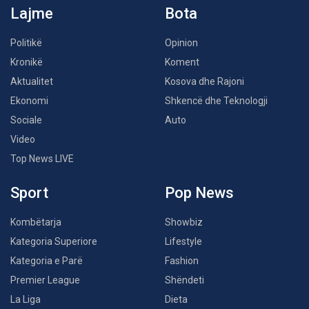
Lajme
Bota
Politikë
Opinion
Kronikë
Koment
Aktualitet
Kosova dhe Rajoni
Ekonomi
Shkencë dhe Teknologji
Sociale
Auto
Video
Top News LIVE
Sport
Pop News
Kombëtarja
Showbiz
Kategoria Superiore
Lifestyle
Kategoria e Parë
Fashion
Premier League
Shëndeti
La Liga
Dieta