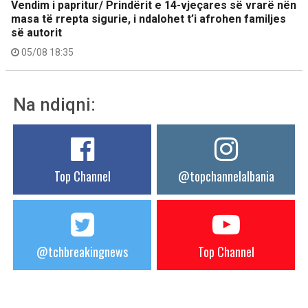
Vendim i papritur/ Prindërit e 14-vjeçares së vrarë nën
masa të rrepta sigurie, i ndalohet t’i afrohen familjes
së autorit
05/08 18:35
Na ndiqni:
Top Channel
@topchannelalbania
@tchbreakingnews
Top Channel