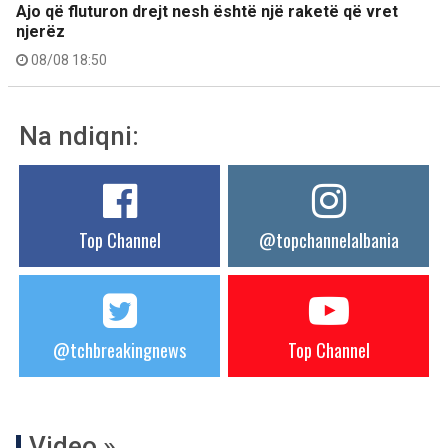
Ajo që fluturon drejt nesh është një raketë që vret
njerëz
08/08 18:50
Na ndiqni:
Top Channel
@topchannelalbania
@tchbreakingnews
Top Channel
Video »