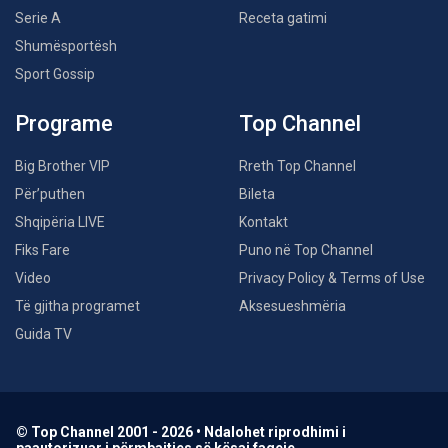
Serie A
Receta gatimi
Shumësportësh
Sport Gossip
Programe
Top Channel
Big Brother VIP
Rreth Top Channel
Për’puthen
Bileta
Shqipëria LIVE
Kontakt
Fiks Fare
Puno në Top Channel
Video
Privacy Policy & Terms of Use
Të gjitha programet
Aksesueshmëria
Guida TV
© Top Channel 2001 - 2026 • Ndalohet riprodhimi i