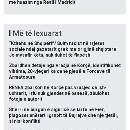
me huazim nga Reali i Madridit
Më të lexuarat
“Kthehu në Shqipëri”/ Sulm racist në rrjetet
sociale ndaj gazetarit grek me origjinë shqiptare:
Je mysafir këtu, nuk duhet të flasësh
Zbardhen detaje nga vrasja në Korçë, identifikohet
viktima, 20-vjeçari ka qenë pjesë e Forcave të
Armatosura
RENEA zbarkon në Korçë pas vrasjes së ish-
ushtarit, i riu nuk gjendet në banesë, zbulohet
fotoja e autorit
Sherri në burgun e sigurisë së lartë në Fier,
plagoset anëtari i grupit të Bajrajve dhe një tjetër,
si nisi konflikti