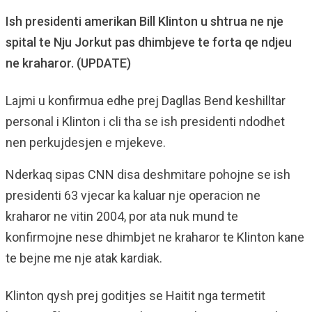
Ish presidenti amerikan Bill Klinton u shtrua ne nje
spital te Nju Jorkut pas dhimbjeve te forta qe ndjeu
ne kraharor. (UPDATE)
Lajmi u konfirmua edhe prej Dagllas Bend keshilltar
personal i Klinton i cli tha se ish presidenti ndodhet
nen perkujdesjen e mjekeve.
Nderkaq sipas CNN disa deshmitare pohojne se ish
presidenti 63 vjecar ka kaluar nje operacion ne
kraharor ne vitin 2004, por ata nuk mund te
konfirmojne nese dhimbjet ne kraharor te Klinton kane
te bejne me nje atak kardiak.
Klinton qysh prej goditjes se Haitit nga termetit