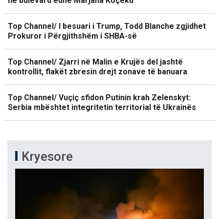
në bulevard edhe Marjana Koçeku
Top Channel/ I besuari i Trump, Todd Blanche zgjidhet
Prokuror i Përgjithshëm i SHBA-së
Top Channel/ Zjarri në Malin e Krujës del jashtë
kontrollit, flakët zbresin drejt zonave të banuara
Top Channel/ Vuçiç sfidon Putinin krah Zelenskyt:
Serbia mbështet integritetin territorial të Ukrainës
Kryesore