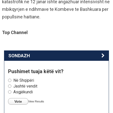
katastrofik ne 12 janar ishte angazhuar intensivisht ne
mbikqyrjen e ndihmave te Kombeve te Bashkuara per
popullsine haitiane.
Top Channel
SONDAZH
Pushimet tuaja këtë vit?
Në Shqipëri
Jashtë vendit
Asgjëkundi
Vote
View Results