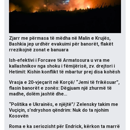
Zjarr me përmasa të mëdha në Malin e Krujës,
Bashkia jep urdhër evakuimi për banorët, flakët
rrezikojnë zonat e banuara
Ish-efektivi i Forcave të Armatosura u vra me
kallashnikov nga shoku i fëmijërisë, zv. drejtori i
Hetimit: Kishin konflikt të mbartur prej disa kohësh
Vrasja e 20-vjeçarit në Korçë/ “Jemi të frikësuar”,
flasin banorët e zonës: Dëgjuam një zhurmë të
madhe, dolëm jashtë dhe…
“Politika e Ukrainës, e njëjtë”/ Zelensky takim me
Vuçiçin, s’ndryshon qëndrim: Nuk do ta njohim
Kosovën
Roma e ka seriozisht për Endrick, kërkon ta marrë