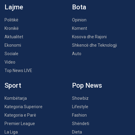
Lajme
Bota
Politikë
Opinion
Kronikë
Koment
Aktualitet
Kosova dhe Rajoni
Ekonomi
Shkencë dhe Teknologji
Sociale
Auto
Video
Top News LIVE
Sport
Pop News
Kombëtarja
Showbiz
Kategoria Superiore
Lifestyle
Kategoria e Parë
Fashion
Premier League
Shëndeti
La Liga
Dieta