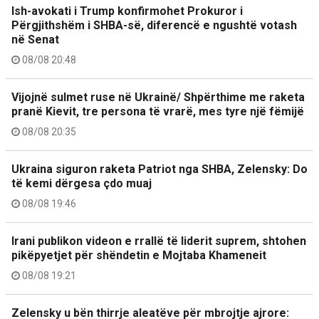
Ish-avokati i Trump konfirmohet Prokuror i
Përgjithshëm i SHBA-së, diferencë e ngushtë votash
në Senat
08/08 20:48
Vijojnë sulmet ruse në Ukrainë/ Shpërthime me raketa
pranë Kievit, tre persona të vrarë, mes tyre një fëmijë
08/08 20:35
Ukraina siguron raketa Patriot nga SHBA, Zelensky: Do
të kemi dërgesa çdo muaj
08/08 19:46
Irani publikon videon e rrallë të liderit suprem, shtohen
pikëpyetjet për shëndetin e Mojtaba Khameneit
08/08 19:21
Zelensky u bën thirrje aleatëve për mbrojtje ajrore: