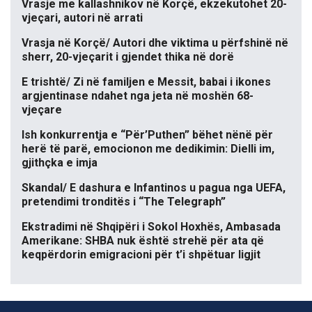
Vrasje me kallashnikov në Korçë, ekzekutohet 20-
vjeçari, autori në arrati
Vrasja në Korçë/ Autori dhe viktima u përfshinë në
sherr, 20-vjeçarit i gjendet thika në dorë
E trishtë/ Zi në familjen e Messit, babai i ikones
argjentinase ndahet nga jeta në moshën 68-
vjeçare
Ish konkurrentja e “Për’Puthen” bëhet nënë për
herë të parë, emocionon me dedikimin: Dielli im,
gjithçka e imja
Skandal/ E dashura e Infantinos u pagua nga UEFA,
pretendimi tronditës i “The Telegraph”
Ekstradimi në Shqipëri i Sokol Hoxhës, Ambasada
Amerikane: SHBA nuk është strehë për ata që
keqpërdorin emigracioni për t’i shpëtuar ligjit