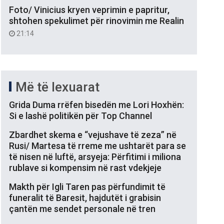
Foto/ Vinicius kryen veprimin e papritur,
shtohen spekulimet për rinovimin me Realin
21:14
Më të lexuarat
Grida Duma rrëfen bisedën me Lori Hoxhën:
Si e lashë politikën për Top Channel
Zbardhet skema e “vejushave të zeza” në
Rusi/ Martesa të rreme me ushtarët para se
të nisen në luftë, arsyeja: Përfitimi i miliona
rublave si kompensim në rast vdekjeje
Makth për Igli Taren pas përfundimit të
funeralit të Baresit, hajdutët i grabisin
çantën me sendet personale në tren