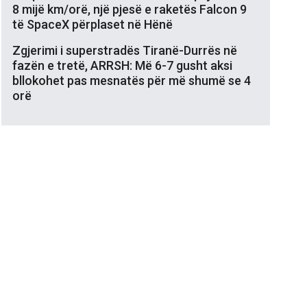
8 mijë km/orë, një pjesë e raketës Falcon 9
të SpaceX përplaset në Hënë
Zgjerimi i superstradës Tiranë-Durrës në
fazën e tretë, ARRSH: Më 6-7 gusht aksi
bllokohet pas mesnatës për më shumë se 4
orë