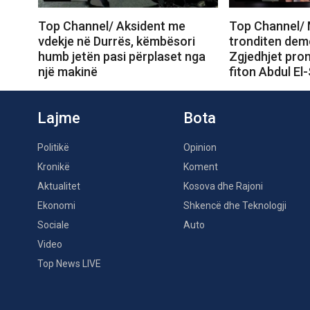
Top Channel/ Aksident me
Top Channel/ 
vdekje në Durrës, këmbësori
tronditen dem
humb jetën pasi përplaset nga
Zgjedhjet prom
një makinë
fiton Abdul El
Lajme
Bota
Politikë
Opinion
Kronikë
Koment
Aktualitet
Kosova dhe Rajoni
Ekonomi
Shkencë dhe Teknologji
Sociale
Auto
Video
Top News LIVE