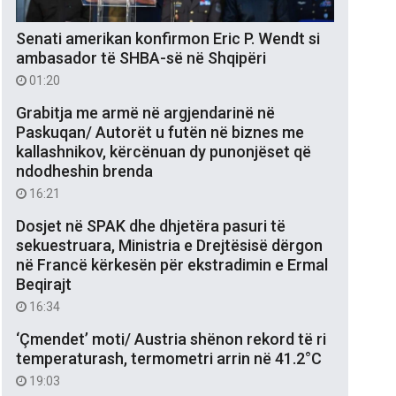
Senati amerikan konfirmon Eric P. Wendt si
ambasador të SHBA-së në Shqipëri
01:20
Grabitja me armë në argjendarinë në
Paskuqan/ Autorët u futën në biznes me
kallashnikov, kërcënuan dy punonjëset që
ndodheshin brenda
16:21
Dosjet në SPAK dhe dhjetëra pasuri të
sekuestruara, Ministria e Drejtësisë dërgon
në Francë kërkesën për ekstradimin e Ermal
Beqirajt
16:34
‘Çmendet’ moti/ Austria shënon rekord të ri
temperaturash, termometri arrin në 41.2°C
19:03