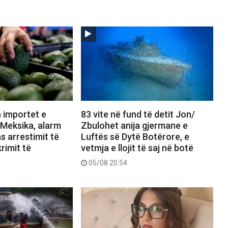
 importet e
83 vite në fund të detit Jon/
Meksika, alarm
Zbulohet anija gjermane e
s arrestimit të
Luftës së Dytë Botërore, e
rimit të
vetmja e llojit të saj në botë
05/08 20:54