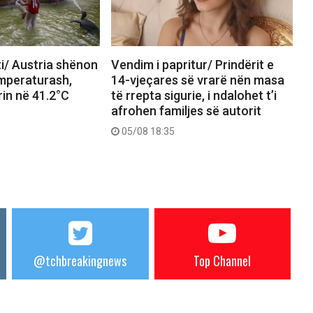
i/ Austria shënon
Vendim i papritur/ Prindërit e
emperaturash,
14-vjeçares së vrarë nën masa
in në 41.2°C
të rrepta sigurie, i ndalohet t’i
afrohen familjes së autorit
05/08 18:35
@tchbreakingnews
Top Channel