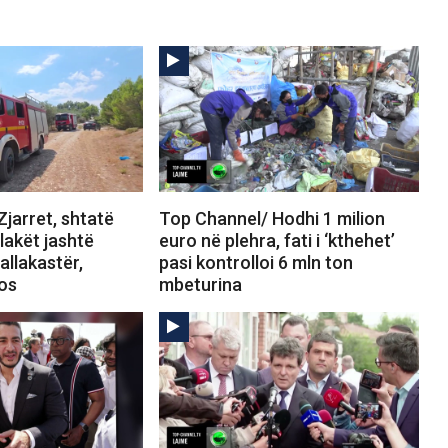
jarret, shtatë
Top Channel/ Hodhi 1 milion
Flakët jashtë
euro në plehra, fati i ‘kthehet’
allakastër,
pasi kontrolloi 6 mln ton
tos
mbeturina