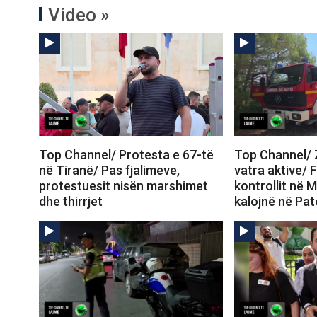
Video »
Top Channel/ Protesta e 67-të
Top Channel/ Z
në Tiranë/ Pas fjalimeve,
vatra aktive/ 
protestuesit nisën marshimet
kontrollit në M
dhe thirrjet
kalojnë në Pa