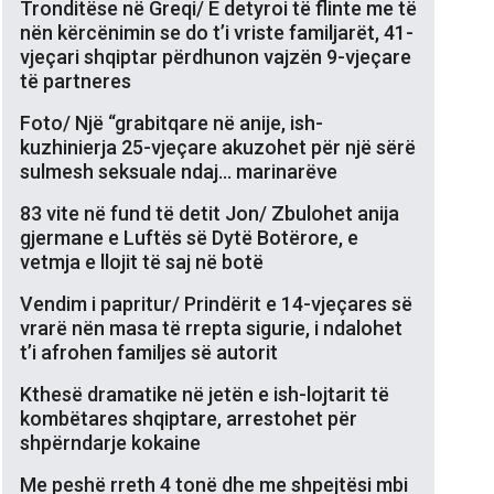
Tronditëse në Greqi/ E detyroi të flinte me të
nën kërcënimin se do t’i vriste familjarët, 41-
vjeçari shqiptar përdhunon vajzën 9-vjeçare
të partneres
Foto/ Një “grabitqare në anije, ish-
kuzhinierja 25-vjeçare akuzohet për një sërë
sulmesh seksuale ndaj… marinarëve
83 vite në fund të detit Jon/ Zbulohet anija
gjermane e Luftës së Dytë Botërore, e
vetmja e llojit të saj në botë
Vendim i papritur/ Prindërit e 14-vjeçares së
vrarë nën masa të rrepta sigurie, i ndalohet
t’i afrohen familjes së autorit
Kthesë dramatike në jetën e ish-lojtarit të
kombëtares shqiptare, arrestohet për
shpërndarje kokaine
Me peshë rreth 4 tonë dhe me shpejtësi mbi