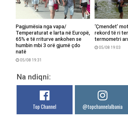
Pagjumësia nga vapa/
‘Çmendet’ mot
Temperaturat e larta në Europë,
rekord të ri t
65% e të rriturve ankohen se
termometri arr
humbin mbi 3 orë gjumë çdo
05/08 19:03
natë
05/08 19:31
Na ndiqni:
Top Channel
@topchannelalbania