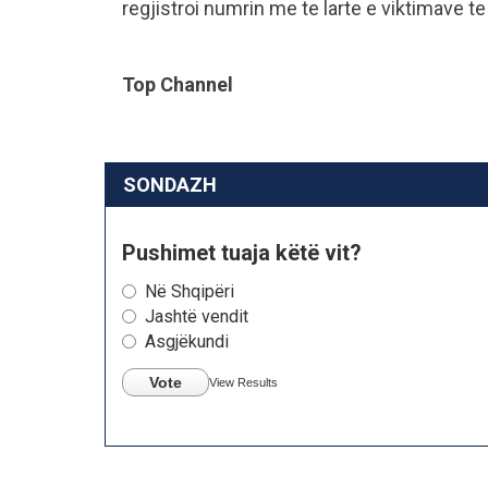
regjistroi numrin me te larte e viktimave t
Top Channel
SONDAZH
Pushimet tuaja këtë vit?
Në Shqipëri
Jashtë vendit
Asgjëkundi
Vote
View Results