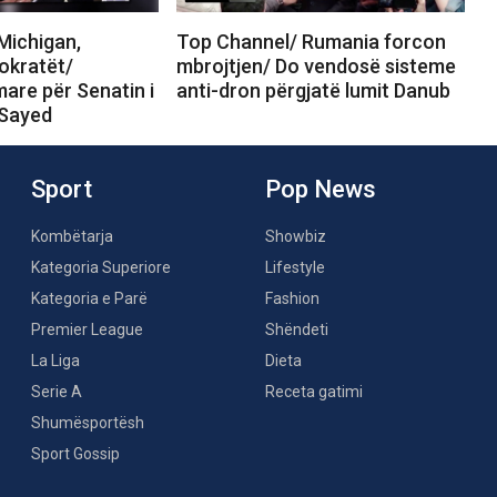
Michigan,
Top Channel/ Rumania forcon
okratët/
mbrojtjen/ Do vendosë sisteme
are për Senatin i
anti-dron përgjatë lumit Danub
-Sayed
Sport
Pop News
Kombëtarja
Showbiz
Kategoria Superiore
Lifestyle
Kategoria e Parë
Fashion
Premier League
Shëndeti
La Liga
Dieta
Serie A
Receta gatimi
Shumësportësh
Sport Gossip