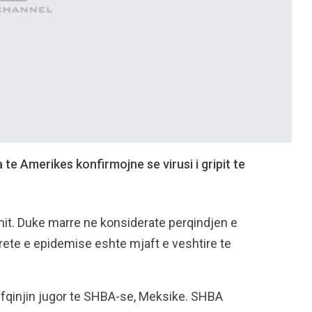
e Amerikes konfirmojne se virusi i gripit te
it. Duke marre ne konsiderate perqindjen e
 trete e epidemise eshte mjaft e veshtire te
e fqinjin jugor te SHBA-se, Meksike. SHBA