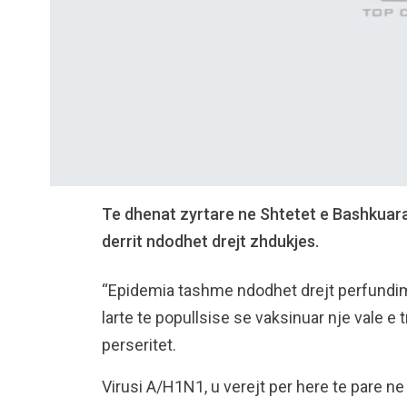
Te dhenat zyrtare ne Shtetet e Bashkuara t
derrit ndodhet drejt zhdukjes.
“Epidemia tashme ndodhet drejt perfundim
larte te popullsise se vaksinuar nje vale e
perseritet.
Virusi A/H1N1, u verejt per here te pare n