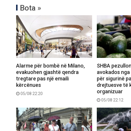
Bota »
Alarme për bombë në Milano,
SHBA pezullon
evakuohen gjashtë qendra
avokados nga 
tregtare pas një emaili
për sigurinë pa
kërcënues
drejtuesve të k
organizuar
05/08 22:20
05/08 22:12