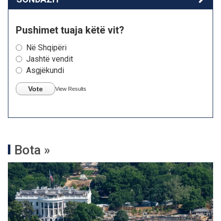
Pushimet tuaja këtë vit?
Në Shqipëri
Jashtë vendit
Asgjëkundi
Vote
View Results
Bota »