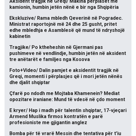
Aksident tragjik në Greqi/ Makina përplaset me
kamionin, humbin jetën nënë e bir nga Shqipëria
Ekskluzive/ Rama mbledh Qeverinë në Pogradec.
Ministrat raportojnë më 24 dhe 25 gusht, pritet
edhe mbledhja e Asamblesë që mund të ndryshojë
kabinetin
Tragjike/ Po ktheheshin në Gjermani pas
pushimeve në vendlindje, humbin jetën në aksident
tre anëtarët e familjes nga Kosova
Foto+Video/ Dalin pamjet e aksidentit tragjik në
Greqi, momenti i përplasjes që i mori jetën nënës
dhe djalit shqiptar
Çfarë po ndodh me Mojtaba Khamenein? Mediat
opozitare iraniane: Mund të vdesë në çdo moment
E kryer/ Hap i madh për talentin shqiptar, 17-vjeçari
Armend Muslika firmos kontratën e parë
profesioniste me gjigantin anglez
Bomba për të vrarë Messin dhe tentativa për t’iu