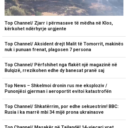
Top Channel/ Zjarr i përmasave të mëdha në Klos,
kërkohet ndërhyrje urgjente
Top Channel/ Aksident drejt Malit të Tomorrit, makinës
nuk i punuan frenat, plagosen 7 persona
Top Channel/ Përfshihet nga flakët një magazinë në
Bulqizë, rrezikohen edhe dy banesat pranë saj
Top News – Shkelmoi dronin rus me eksploziv /
Punonjësi gjerman i aeroportit evitoi katastrofën
Top Channel/ Shkatërrim, por edhe sekuestrim! BBC:
Rusia i ka marrë mbi 34 mijë prona ukrainasve
Top Channel/ Masakër në Tajlandë! 14-vjeçari vret