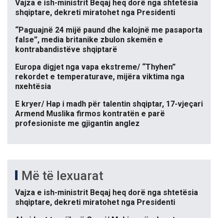
Vajza e ish-ministrit Beqaj heq dorë nga shtetësia
shqiptare, dekreti miratohet nga Presidenti
“Paguajnë 24 mijë paund dhe kalojnë me pasaporta
false”, media britanike zbulon skemën e
kontrabandistëve shqiptarë
Europa digjet nga vapa ekstreme/ “Thyhen”
rekordet e temperaturave, mijëra viktima nga
nxehtësia
E kryer/ Hap i madh për talentin shqiptar, 17-vjeçari
Armend Muslika firmos kontratën e parë
profesioniste me gjigantin anglez
Më të lexuarat
Vajza e ish-ministrit Beqaj heq dorë nga shtetësia
shqiptare, dekreti miratohet nga Presidenti