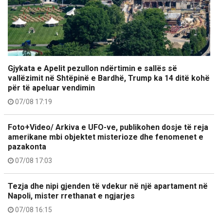
Gjykata e Apelit pezullon ndërtimin e sallës së
vallëzimit në Shtëpinë e Bardhë, Trump ka 14 ditë kohë
për të apeluar vendimin
07/08 17:19
Foto+Video/ Arkiva e UFO-ve, publikohen dosje të reja
amerikane mbi objektet misterioze dhe fenomenet e
pazakonta
07/08 17:03
Tezja dhe nipi gjenden të vdekur në një apartament në
Napoli, mister rrethanat e ngjarjes
07/08 16:15