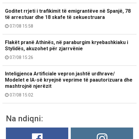
Goditet rrjeti i trafikimit të emigrantëve në Spanjë, 78
të arrestuar dhe 18 skafe të sekuestruara
07/08 15:58
Flakët pranë Athinës, në paraburgim kryebashkiaku i
Stylidës, akuzohet për zjarrvënie
07/08 15:26
Inteligjenca Artificiale vepron jashtë urdhrave/
Modelet e IA-së kryejnë veprime të paautorizuara dhe
mashtrojnë njerëzit
07/08 15:02
Na ndiqni: