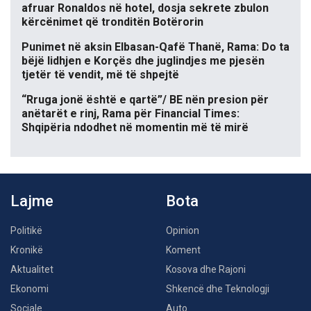
afruar Ronaldos në hotel, dosja sekrete zbulon
kërcënimet që tronditën Botërorin
Punimet në aksin Elbasan-Qafë Thanë, Rama: Do ta
bëjë lidhjen e Korçës dhe juglindjes me pjesën
tjetër të vendit, më të shpejtë
“Rruga jonë është e qartë”/ BE nën presion për
anëtarët e rinj, Rama për Financial Times:
Shqipëria ndodhet në momentin më të mirë
Lajme
Bota
Politikë
Opinion
Kronikë
Koment
Aktualitet
Kosova dhe Rajoni
Ekonomi
Shkencë dhe Teknologji
Sociale
Auto