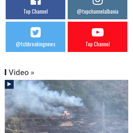
Top Channel
@topchannelalbania
@tchbreakingnews
Top Channel
Video »