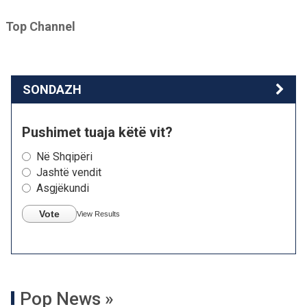
Top Channel
SONDAZH
Pushimet tuaja këtë vit?
Në Shqipëri
Jashtë vendit
Asgjëkundi
Vote
View Results
Pop News »