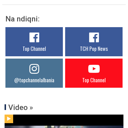
Na ndiqni:
Top Channel
TCH Pop News
@topchannelalbania
Top Channel
Video »