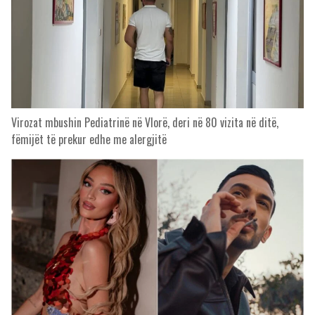
Virozat mbushin Pediatrinë në Vlorë, deri në 80 vizita në ditë,
fëmijët të prekur edhe me alergjitë