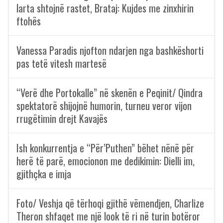
larta shtojnë rastet, Brataj: Kujdes me zinxhirin
ftohës
Vanessa Paradis njofton ndarjen nga bashkëshorti
pas tetë vitesh martesë
“Verë dhe Portokalle” në skenën e Peqinit/ Qindra
spektatorë shijojnë humorin, turneu veror vijon
rrugëtimin drejt Kavajës
Ish konkurrentja e “Për’Puthen” bëhet nënë për
herë të parë, emocionon me dedikimin: Dielli im,
gjithçka e imja
Foto/ Veshja që tërhoqi gjithë vëmendjen, Charlize
Theron shfaqet me një look të ri në turin botëror