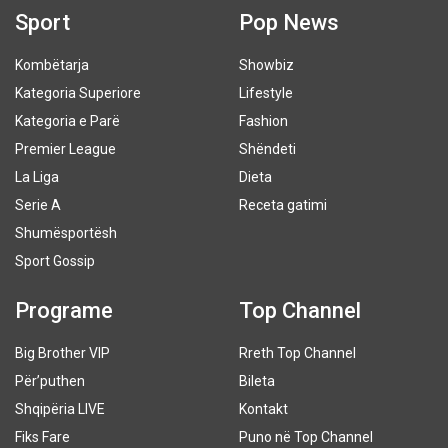
Sport
Pop News
Kombëtarja
Showbiz
Kategoria Superiore
Lifestyle
Kategoria e Parë
Fashion
Premier League
Shëndeti
La Liga
Dieta
Serie A
Receta gatimi
Shumësportësh
Sport Gossip
Programe
Top Channel
Big Brother VIP
Rreth Top Channel
Për’puthen
Bileta
Shqipëria LIVE
Kontakt
Fiks Fare
Puno në Top Channel