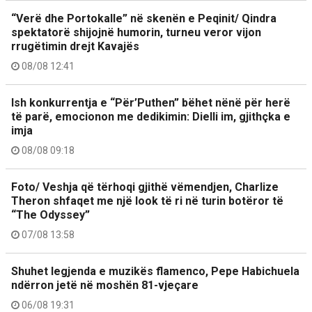
“Verë dhe Portokalle” në skenën e Peqinit/ Qindra
spektatorë shijojnë humorin, turneu veror vijon
rrugëtimin drejt Kavajës
08/08 12:41
Ish konkurrentja e “Për’Puthen” bëhet nënë për herë
të parë, emocionon me dedikimin: Dielli im, gjithçka e
imja
08/08 09:18
Foto/ Veshja që tërhoqi gjithë vëmendjen, Charlize
Theron shfaqet me një look të ri në turin botëror të
“The Odyssey”
07/08 13:58
Shuhet legjenda e muzikës flamenco, Pepe Habichuela
ndërron jetë në moshën 81-vjeçare
06/08 19:31