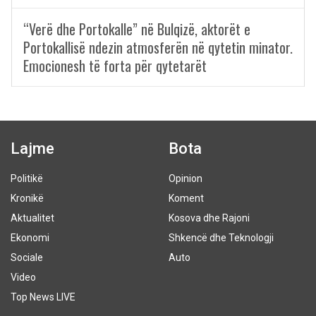
“Verë dhe Portokalle” në Bulqizë, aktorët e
Portokallisë ndezin atmosferën në qytetin minator.
Emocionesh të forta për qytetarët
Lajme
Bota
Politikë
Opinion
Kronikë
Koment
Aktualitet
Kosova dhe Rajoni
Ekonomi
Shkencë dhe Teknologji
Sociale
Auto
Video
Top News LIVE