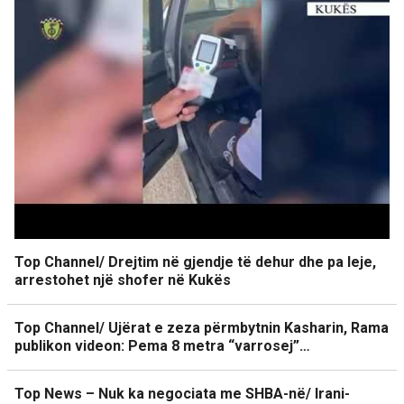
Top Channel/ Drejtim në gjendje të dehur dhe pa leje,
arrestohet një shofer në Kukës
Top Channel/ Ujërat e zeza përmbytnin Kasharin, Rama
publikon videon: Pema 8 metra “varrosej”…
Top News – Nuk ka negociata me SHBA-në/ Irani-