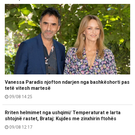
Vanessa Paradis njofton ndarjen nga bashkëshorti pas
tetë vitesh martesë
09/08 14:25
Rriten helmimet nga ushqimi/ Temperaturat e larta
shtojnë rastet, Brataj: Kujdes me zinxhirin ftohës
09/08 12:17