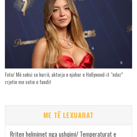
Foto/ Më seksi se kurrë, aktorja e njohur e Hollywood-it “ndez”
rrjetin me setin e fundit
ME TË LEXUARAT
Rriten helmimet nga ushqimi/ Temperaturat e