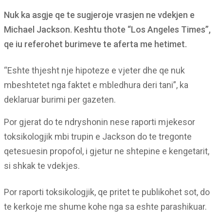
Nuk ka asgje qe te sugjeroje vrasjen ne vdekjen e
Michael Jackson. Keshtu thote “Los Angeles Times”,
qe iu referohet burimeve te aferta me hetimet.
“Eshte thjesht nje hipoteze e vjeter dhe qe nuk
mbeshtetet nga faktet e mbledhura deri tani”, ka
deklaruar burimi per gazeten.
Por gjerat do te ndryshonin nese raporti mjekesor
toksikologjik mbi trupin e Jackson do te tregonte
qetesuesin propofol, i gjetur ne shtepine e kengetarit,
si shkak te vdekjes.
Por raporti toksikologjik, qe pritet te publikohet sot, do
te kerkoje me shume kohe nga sa eshte parashikuar.