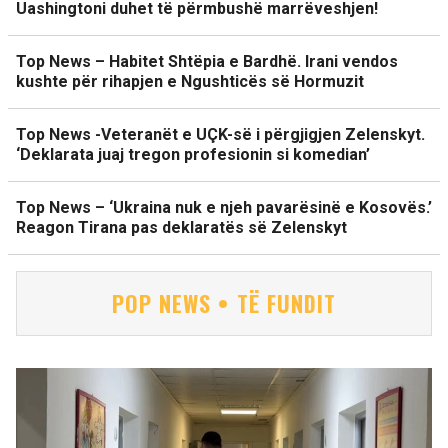
Uashingtoni duhet të përmbushë marrëveshjen!
Top News – Habitet Shtëpia e Bardhë. Irani vendos
kushte për rihapjen e Ngushticës së Hormuzit
Top News -Veteranët e UÇK-së i përgjigjen Zelenskyt.
‘Deklarata juaj tregon profesionin si komedian’
Top News – ‘Ukraina nuk e njeh pavarësinë e Kosovës.’
Reagon Tirana pas deklaratës së Zelenskyt
POP NEWS • TË FUNDIT