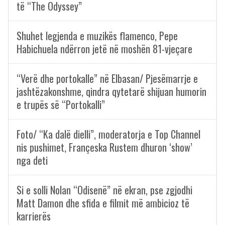
të “The Odyssey”
Shuhet legjenda e muzikës flamenco, Pepe
Habichuela ndërron jetë në moshën 81-vjeçare
“Verë dhe portokalle” në Elbasan/ Pjesëmarrje e
jashtëzakonshme, qindra qytetarë shijuan humorin
e trupës së “Portokalli”
Foto/ “Ka dalë dielli”, moderatorja e Top Channel
nis pushimet, Françeska Rustem dhuron ‘show’
nga deti
Si e solli Nolan “Odisenë” në ekran, pse zgjodhi
Matt Damon dhe sfida e filmit më ambicioz të
karrierës