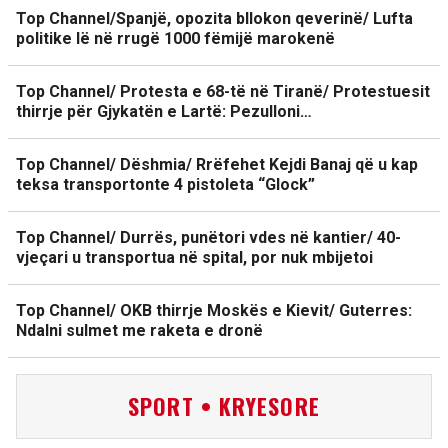
Top Channel/Spanjë, opozita bllokon qeverinë/ Lufta
politike lë në rrugë 1000 fëmijë marokenë
Top Channel/ Protesta e 68-të në Tiranë/ Protestuesit
thirrje për Gjykatën e Lartë: Pezulloni…
Top Channel/ Dëshmia/ Rrëfehet Kejdi Banaj që u kap
teksa transportonte 4 pistoleta “Glock”
Top Channel/ Durrës, punëtori vdes në kantier/ 40-
vjeçari u transportua në spital, por nuk mbijetoi
Top Channel/ OKB thirrje Moskës e Kievit/ Guterres:
Ndalni sulmet me raketa e dronë
SPORT • KRYESORE