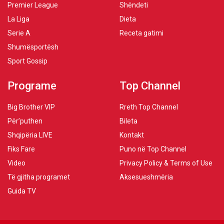
Premier League
Shëndeti
La Liga
Dieta
Serie A
Receta gatimi
Shumësportësh
Sport Gossip
Programe
Top Channel
Big Brother VIP
Rreth Top Channel
Për’puthen
Bileta
Shqipëria LIVE
Kontakt
Fiks Fare
Puno në Top Channel
Video
Privacy Policy & Terms of Use
Të gjitha programet
Aksesueshmëria
Guida TV