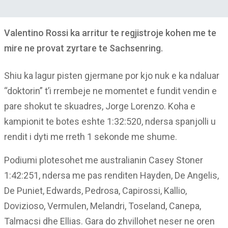
Valentino Rossi ka arritur te regjistroje kohen me te
mire ne provat zyrtare te Sachsenring.
Shiu ka lagur pisten gjermane por kjo nuk e ka ndaluar
“doktorin” t’i rrembeje ne momentet e fundit vendin e
pare shokut te skuadres, Jorge Lorenzo. Koha e
kampionit te botes eshte 1:32:520, ndersa spanjolli u
rendit i dyti me rreth 1 sekonde me shume.
Podiumi plotesohet me australianin Casey Stoner
1:42:251, ndersa me pas renditen Hayden, De Angelis,
De Puniet, Edwards, Pedrosa, Capirossi, Kallio,
Dovizioso, Vermulen, Melandri, Toseland, Canepa,
Talmacsi dhe Ellias. Gara do zhvillohet neser ne oren