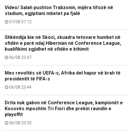
Video/ Salah pushton Trabzonin, mijëra tifozë në
stadium, egjiptiani mbetet pa fjalë
07/08 07:12
Shkëndija bie në Skoci, skuadra tetovare humbet në
sfidën e parë ndaj Hibernian në Conference League,
kualifikimi zgjidhet në sfidën e kthimit
06/08 23:47
Mes revoltës së UEFA-s, Afrika del hapur në krah të
presidentit të FIFA-s
06/08 23:44
Drita nuk gabon në Conference League, kampionët e
Kosovës mposhtin Tri Fiori dhe prekin raundin e
playoffit
06/08 23:20