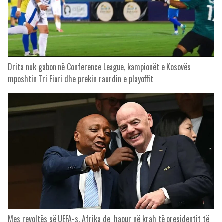
Drita nuk gabon në Conference League, kampionët e Kosovës
mposhtin Tri Fiori dhe prekin raundin e playoffit
Mes revoltës së UEFA-s, Afrika del hapur në krah të presidentit të