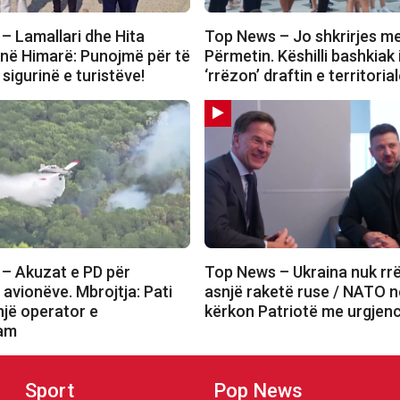
– Lamallari dhe Hita
Top News – Jo shkrirjes m
 në Himarë: Punojmë për të
Përmetin. Këshilli bashkiak 
sigurinë e turistëve!
‘rrëzon’ draftin e territoria
– Akuzat e PD për
Top News – Ukraina nuk rr
 avionëve. Mbrojtja: Pati
asnjë raketë ruse / NATO n
një operator e
kërkon Patriotë me urgjen
uam
Sport
Pop News