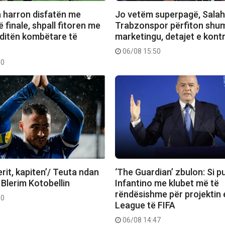
a harron disfatën me
Jo vetëm superpagë, Salah
 finale, shpall fitoren me
Trabzonspor përfiton shu
 ditën kombëtare të
marketingu, detajet e kont
06/08 15:50
00
rit, kapiten’/ Teuta ndan
‘The Guardian’ zbulon: Si 
 Blerim Kotobellin
Infantino me klubet më të
rëndësishme për projektin 
30
League të FIFA
06/08 14:47