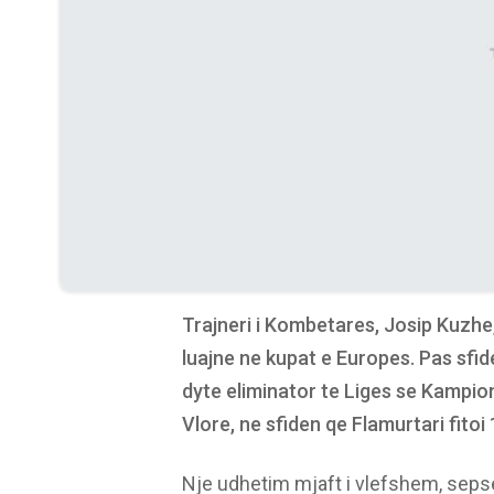
Trajneri i Kombetares, Josip Kuzh
luajne ne kupat e Europes. Pas sfid
dyte eliminator te Liges se Kampione
Vlore, ne sfiden qe Flamurtari fito
Nje udhetim mjaft i vlefshem, sepse