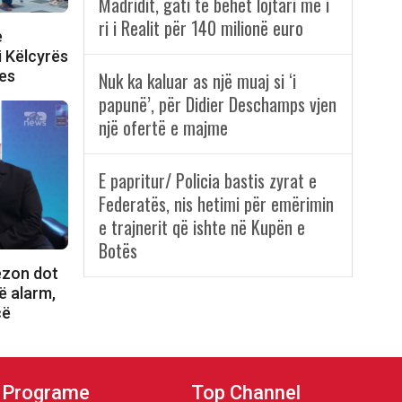
Madridit, gati të bëhet lojtari më i
ri i Realit për 140 milionë euro
e
i Këlcyrës
les
Nuk ka kaluar as një muaj si ‘i
papunë’, për Didier Deschamps vjen
një ofertë e majme
E papritur/ Policia bastis zyrat e
Federatës, nis hetimi për emërimin
e trajnerit që ishte në Kupën e
Botës
ëzon dot
ë alarm,
cë
Programe
Top Channel