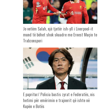
Jo vetëm Salah, një tjetër ish-yll i Liverpool-it
mund të bëhet shok skuadre me Ernest Muçin te
Trabzonspori
E papritur/ Policia bastis zyrat e Federatës, nis
hetimi për emërimin e trajnerit që ishte në
Kupën e Botës