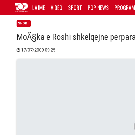
LAJME
VIDEO
SPORT
POP NEWS
PROGRAM
SPORT
MoÃ§ka e Roshi shkelqejne perpara 
17/07/2009 09:25