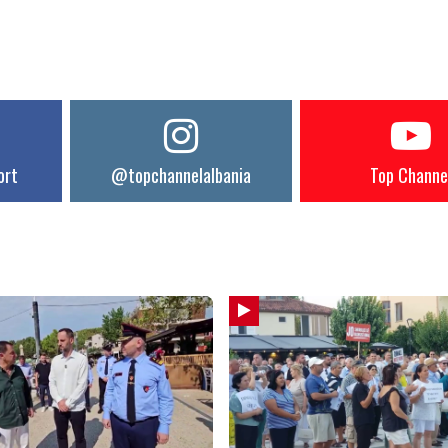
ort
@topchannelalbania
Top Channe