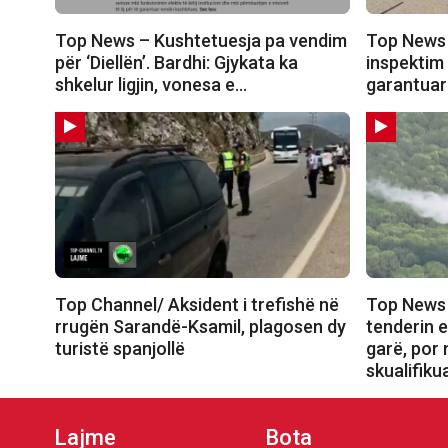
Top News – Kushtetuesja pa vendim
Top News 
për ‘Diellën’. Bardhi: Gjykata ka
inspektim
shkelur ligjin, vonesa e…
garantuar 
Top Channel/ Aksident i trefishë në
Top News 
rrugën Sarandë-Ksamil, plagosen dy
tenderin e
turistë spanjollë
garë, por 
skualifik
Lajme
Bota