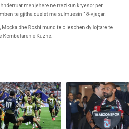
 shnderruar menjehere ne rrezikun kryesor per
humben te gjitha duelet me sulmuesin 18-vjeçar.
 Moçka dhe Roshi mund te cilesohen dy lojtare te
e ne Kombetaren e Kuzhe.