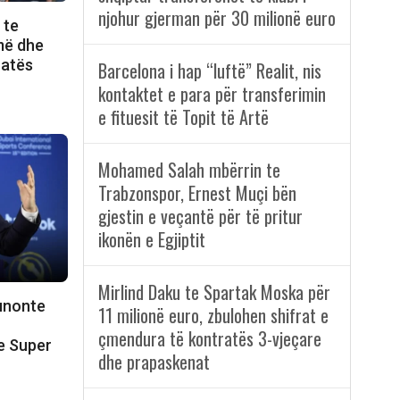
njohur gjerman për 30 milionë euro
 te
më dhe
ratës
Barcelona i hap “luftë” Realit, nis
kontaktet e para për transferimin
e fituesit të Topit të Artë
Mohamed Salah mbërrin te
Trabzonspor, Ernest Muçi bën
gjestin e veçantë për të pritur
ikonën e Egjiptit
Mirlind Daku te Spartak Moska për
punonte
11 milionë euro, zbulohen shifrat e
çmendura të kontratës 3-vjeçare
e Super
dhe prapaskenat