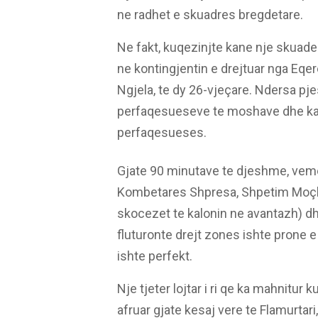
ne radhet e skuadres bregdetare.
Ne fakt, kuqezinjte kane nje skuade
ne kontingjentin e drejtuar nga Eqer
Ngjela, te dy 26-vjeçare. Ndersa pje
perfaqesueseve te moshave dhe kand
perfaqesueses.
Gjate 90 minutave te djeshme, veme
Kombetares Shpresa, Shpetim Moçka. 
skocezet te kalonin ne avantazh) dh
fluturonte drejt zones ishte prone e
ishte perfekt.
Nje tjeter lojtar i ri qe ka mahnitur 
afruar gjate kesaj vere te Flamurtar