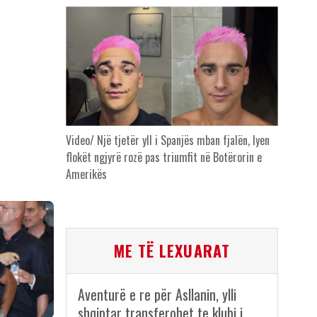
Video/ Një tjetër yll i Spanjës mban fjalën, lyen
flokët ngjyrë rozë pas triumfit në Botërorin e
Amerikës
ME TË LEXUARAT
Aventurë e re për Asllanin, ylli
shqiptar transferohet te klubi i