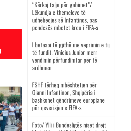
“Kërkoj falje për gabimet”/
Lëkundja e themeleve të
udhëheqjes së Infantinos, pas
pendesës mbetet kreu i FIFA-s
I befasoi të gjithë me veprimin e tij
l
të fundit, Vinicius Junior merr
vendimin përfundimtar për të
ardhmen
FSHF tërheq mbështetjen për
Gianni Infantinon, Shqipëria i
bashkohet qëndrimeve europiane
për qeverisjen e FIFA-s
Foto/ Ylli i Bundesligës niset drejt