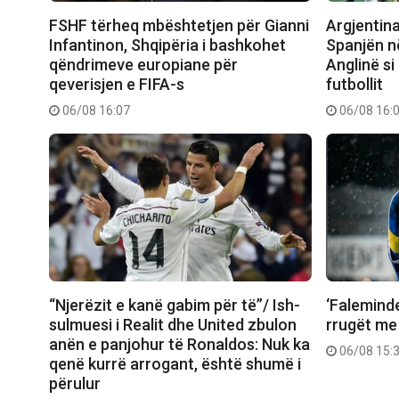
FSHF tërheq mbështetjen për Gianni
Argjentin
Infantinon, Shqipëria i bashkohet
Spanjën në
qëndrimeve europiane për
Anglinë si
qeverisjen e FIFA-s
futbollit
06/08 16:07
06/08 16:
“Njerëzit e kanë gabim për të”/ Ish-
‘Faleminde
sulmuesi i Realit dhe United zbulon
rrugët me
anën e panjohur të Ronaldos: Nuk ka
06/08 15:
qenë kurrë arrogant, është shumë i
përulur