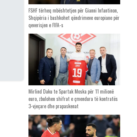
FSHF tërheq mbështetjen për Gianni Infantinon,
Shqipëria i bashkohet qëndrimeve europiane për
qeverisjen e FIFA-s
Mirlind Daku te Spartak Moska për 11 milionë
euro, zbulohen shifrat e çmendura të kontratës
3-vjeçare dhe prapaskenat