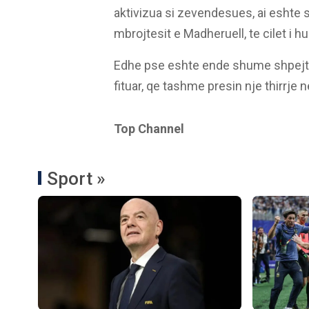
aktivizua si zevendesues, ai eshte
mbrojtesit e Madheruell, te cilet i 
Edhe pse eshte ende shume shpejt,
fituar, qe tashme presin nje thirrj
Top Channel
Sport »