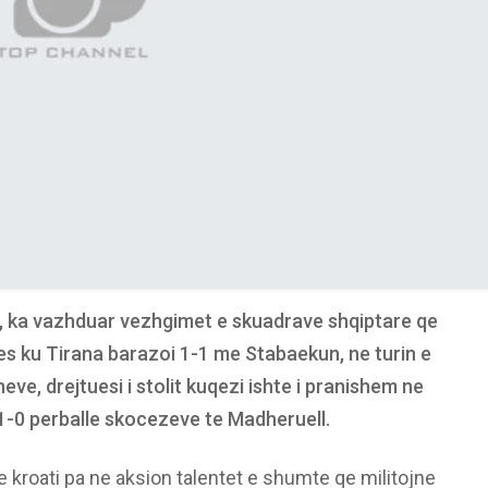
e, ka vazhduar vezhgimet e skuadrave shqiptare qe
es ku Tirana barazoi 1-1 me Stabaekun, ne turin e
ve, drejtuesi i stolit kuqezi ishte i pranishem ne
i 1-0 perballe skocezeve te Madheruell.
 kroati pa ne aksion talentet e shumte qe militojne