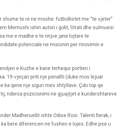
r shume te re ne moshe: futbollistet me “te vjeter”
em Memushi ishin autori i golit, Strati dhe sulmuesi
sa me e madhe e te rinjve jane lojtare te
idate potenciale ne misionin per rinovimin e
ndjen e Kuzhe e kane terhequr portieri i
19-vjeçari priti nje penallti (duke mos lejuar
e ka qene nje siguri mes shtyllave. Çdo top qe
 tij, ndersa pozicionimi ne gjuajtjet e kundershtareve
kunder Madheruellit ishte Odise Rosi. Talenti fierak, i
i, ka bere diferencen ne fushen e lojes. Edhe pse u