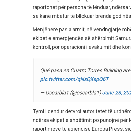
raportohet për persona të lënduar, ndërsa 
se kanë mbetur të bllokuar brenda godinës
Menjëherë pas alarmit, në vendngjarje mbër
ekipet e emergjencës së shërbimit Samur. S
kontroll, por operacioni i evakuimit dhe kon
Qué pasa en Cuatro Torres Building ar
pic.twitter.com/qNsQXspO6T
— Oscarbla1 (@oscarbla1)
June 23, 20
Tymi i dendur detyroi autoritetet të urdhë
ndërsa ekipet e shpëtimit po punojnë për l
raportimeve të agjencisë Europa Press, sigu