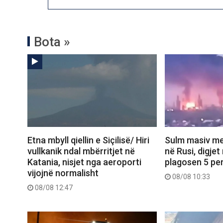
Bota »
Etna mbyll qiellin e Siçilisë/ Hiri
Sulm masiv me
vullkanik ndal mbërritjet në
në Rusi, digjet
Katania, nisjet nga aeroporti
plagosen 5 pe
vijojnë normalisht
08/08 10:33
08/08 12:47