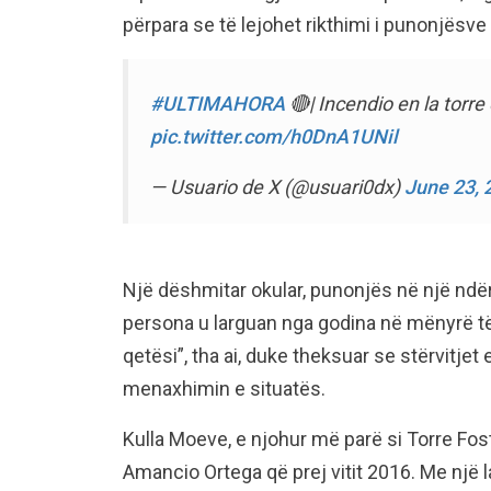
përpara se të lejohet rikthimi i punonjësve
#ULTIMAHORA
🔴| Incendio en la torr
pic.twitter.com/h0DnA1UNil
— Usuario de X (@usuari0dx)
June 23, 
Një dëshmitar okular, punonjës në një ndër
persona u larguan nga godina në mënyrë të 
qetësi”, tha ai, duke theksuar se stërvitj
menaxhimin e situatës.
Kulla Moeve, e njohur më parë si Torre Fos
Amancio Ortega që prej vitit 2016. Me një l