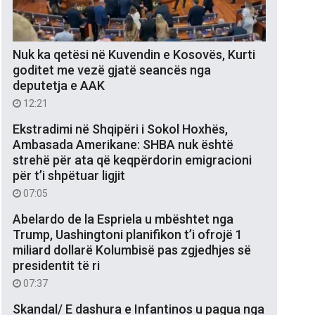
Nuk ka qetësi në Kuvendin e Kosovës, Kurti
goditet me vezë gjatë seancës nga
deputetja e AAK
12:21
Ekstradimi në Shqipëri i Sokol Hoxhës,
Ambasada Amerikane: SHBA nuk është
strehë për ata që keqpërdorin emigracioni
për t’i shpëtuar ligjit
07:05
Abelardo de la Espriela u mbështet nga
Trump, Uashingtoni planifikon t’i ofrojë 1
miliard dollarë Kolumbisë pas zgjedhjes së
presidentit të ri
07:37
Skandal/ E dashura e Infantinos u pagua nga