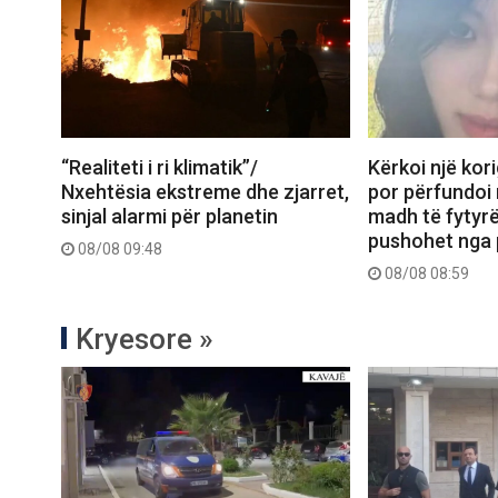
“Realiteti i ri klimatik”/
Kërkoi një kori
Nxehtësia ekstreme dhe zjarret,
por përfundoi
sinjal alarmi për planetin
madh të fytyrë
pushohet nga
08/08 09:48
08/08 08:59
Kryesore »