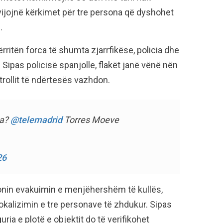
vijojnë kërkimet për tre persona që dyshohet
.
ritën forca të shumta zjarrfikëse, policia dhe
ipas policisë spanjolle, flakët janë vënë nën
trollit të ndërtesës vazhdon.
ea?
@telemadrid
Torres Moeve
26
ronin evakuimin e menjëhershëm të kullës,
okalizimin e tre personave të zhdukur. Sipas
ria e plotë e objektit do të verifikohet