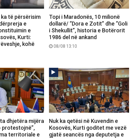
 ka të përsërisim
Topi i Maradonës, 10 milionë
dërprerja e
dollarë/ “Dora e Zotit” dhe “Goli
nstituimin e
i Shekullit”, historia e Botërorit
sovës, Kurti:
1986 del në ankand
rëveshje, kohë
08/08 13:10
ta dhjetëra mijëra
Nuk ka qetësi në Kuvendin e
 protestojnë”,
Kosovës, Kurti goditet me vezë
ma territoriale e
gjatë seancës nga deputetja e