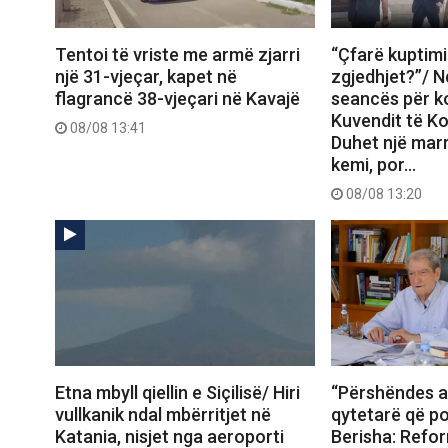
Tentoi të vriste me armë zjarri
“Çfarë kuptimi
një 31-vjeçar, kapet në
zgjedhjet?”/ N
flagrancë 38-vjeçari në Kavajë
seancës për ko
Kuvendit të Ko
08/08 13:41
Duhet një mar
kemi, por…
08/08 13:20
Etna mbyll qiellin e Siçilisë/ Hiri
“Përshëndes a
vullkanik ndal mbërritjet në
qytetarë që po
Katania, nisjet nga aeroporti
Berisha: Refor