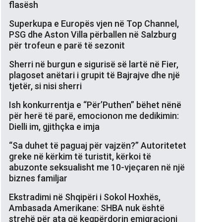
flasësh
Superkupa e Europës vjen në Top Channel,
PSG dhe Aston Villa përballen në Salzburg
për trofeun e parë të sezonit
Sherri në burgun e sigurisë së lartë në Fier,
plagoset anëtari i grupit të Bajrajve dhe një
tjetër, si nisi sherri
Ish konkurrentja e “Për’Puthen” bëhet nënë
për herë të parë, emocionon me dedikimin:
Dielli im, gjithçka e imja
“Sa duhet të paguaj për vajzën?” Autoritetet
greke në kërkim të turistit, kërkoi të
abuzonte seksualisht me 10-vjeçaren në një
biznes familjar
Ekstradimi në Shqipëri i Sokol Hoxhës,
Ambasada Amerikane: SHBA nuk është
strehë për ata që keqpërdorin emigracioni