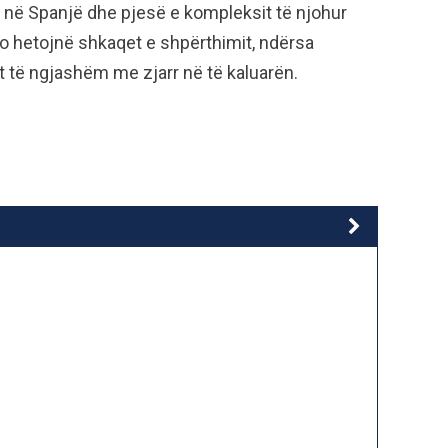
a në Spanjë dhe pjesë e kompleksit të njohur
po hetojnë shkaqet e shpërthimit, ndërsa
t të ngjashëm me zjarr në të kaluarën.