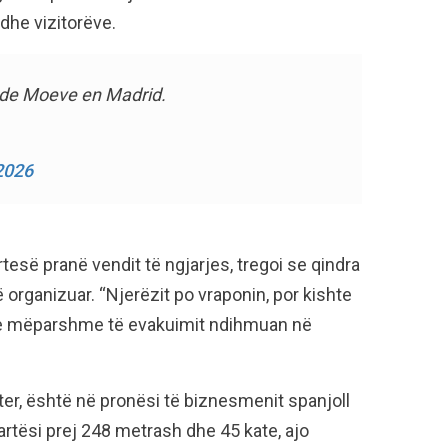
 dhe vizitorëve.
e de Moeve en Madrid.
2026
tesë pranë vendit të ngjarjes, tregoi se qindra
organizuar. “Njerëzit po vraponin, por kishte
et e mëparshme të evakuimit ndihmuan në
ter, është në pronësi të biznesmenit spanjoll
artësi prej 248 metrash dhe 45 kate, ajo