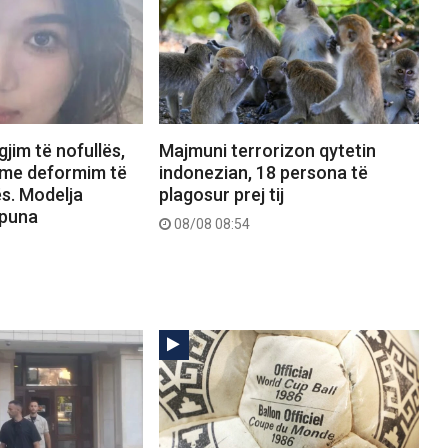
gjim të nofullës,
Majmuni terrorizon qytetin
 me deformim të
indonezian, 18 persona të
s. Modelja
plagosur prej tij
 puna
08/08 08:54