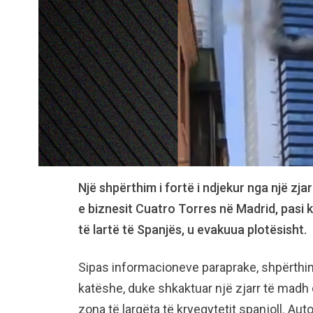
Një shpërthim i fortë i ndjekur nga një zj
e biznesit Cuatro Torres në Madrid, pasi 
të lartë të Spanjës, u evakuua plotësisht.
Sipas informacioneve paraprake, shpërthim
katëshe, duke shkaktuar një zjarr të madh 
zona të largëta të kryeqytetit spanjoll. Aut