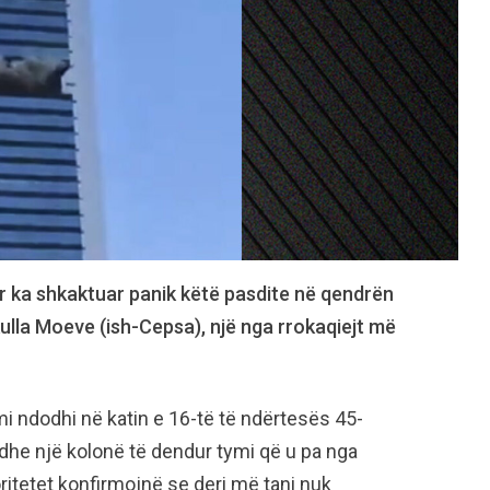
arr ka shkaktuar panik këtë pasdite në qendrën
kulla Moeve (ish-Cepsa), një nga rrokaqiejt më
i ndodhi në katin e 16-të të ndërtesës 45-
dhe një kolonë të dendur tymi që u pa nga
oritetet konfirmojnë se deri më tani nuk