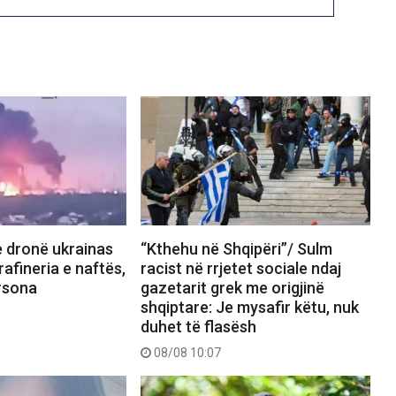
 dronë ukrainas
“Kthehu në Shqipëri”/ Sulm
 rafineria e naftës,
racist në rrjetet sociale ndaj
rsona
gazetarit grek me origjinë
shqiptare: Je mysafir këtu, nuk
duhet të flasësh
08/08 10:07