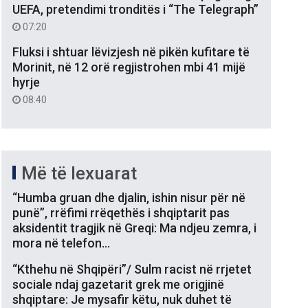
UEFA, pretendimi tronditës i “The Telegraph”
07:20
Fluksi i shtuar lëvizjesh në pikën kufitare të
Morinit, në 12 orë regjistrohen mbi 41 mijë
hyrje
08:40
Më të lexuarat
“Humba gruan dhe djalin, ishin nisur për në
punë”, rrëfimi rrëqethës i shqiptarit pas
aksidentit tragjik në Greqi: Ma ndjeu zemra, i
mora në telefon…
“Kthehu në Shqipëri”/ Sulm racist në rrjetet
sociale ndaj gazetarit grek me origjinë
shqiptare: Je mysafir këtu, nuk duhet të