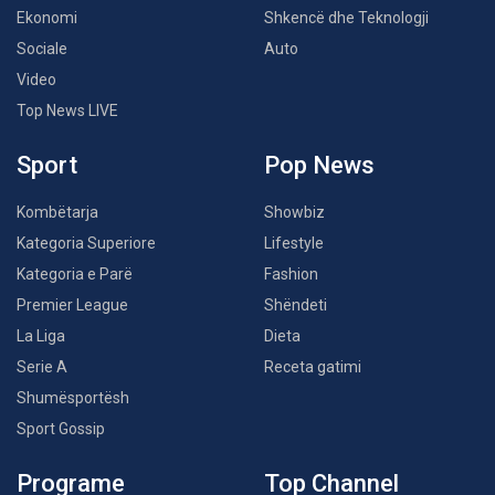
Ekonomi
Shkencë dhe Teknologji
Sociale
Auto
Video
Top News LIVE
Sport
Pop News
Kombëtarja
Showbiz
Kategoria Superiore
Lifestyle
Kategoria e Parë
Fashion
Premier League
Shëndeti
La Liga
Dieta
Serie A
Receta gatimi
Shumësportësh
Sport Gossip
Programe
Top Channel