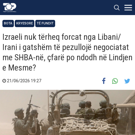
BOTA
KRYESORE
TË FUNDIT
Izraeli nuk tërheq forcat nga Libani/
Irani i gatshëm të pezullojë negociatat
me SHBA-në, çfarë po ndodh në Lindjen
e Mesme?
21/06/2026 19:27