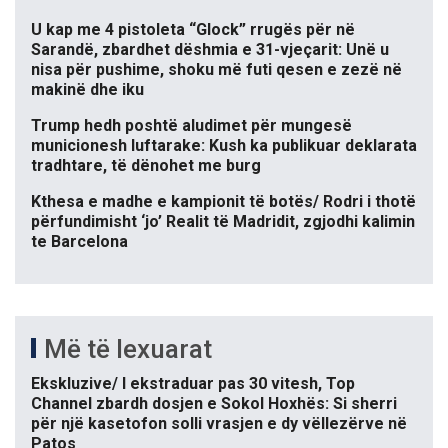
U kap me 4 pistoleta “Glock” rrugës për në
Sarandë, zbardhet dëshmia e 31-vjeçarit: Unë u
nisa për pushime, shoku më futi qesen e zezë në
makinë dhe iku
Trump hedh poshtë aludimet për mungesë
municionesh luftarake: Kush ka publikuar deklarata
tradhtare, të dënohet me burg
Kthesa e madhe e kampionit të botës/ Rodri i thotë
përfundimisht ‘jo’ Realit të Madridit, zgjodhi kalimin
te Barcelona
Më të lexuarat
Ekskluzive/ I ekstraduar pas 30 vitesh, Top
Channel zbardh dosjen e Sokol Hoxhës: Si sherri
për një kasetofon solli vrasjen e dy vëllezërve në
Patos