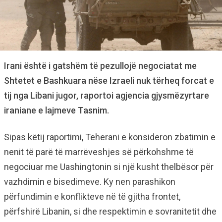
Irani është i gatshëm të pezullojë negociatat me
Shtetet e Bashkuara nëse Izraeli nuk tërheq forcat e
tij nga Libani jugor, raportoi agjencia gjysmëzyrtare
iraniane e lajmeve Tasnim.
Sipas këtij raportimi, Teherani e konsideron zbatimin e
nenit të parë të marrëveshjes së përkohshme të
negociuar me Uashingtonin si një kusht thelbësor për
vazhdimin e bisedimeve. Ky nen parashikon
përfundimin e konflikteve në të gjitha frontet,
përfshirë Libanin, si dhe respektimin e sovranitetit dhe