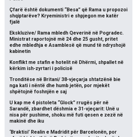
Çfarë është dokumenti “Besa” që Rama u propozoi
shqiptarëve? Kryeministri e shpjegon me katër
fjalë
Ekskluzive/ Rama mbledh Qeverinë në Pogradec.
Ministrat raportojnë më 24 dhe 25 gusht, pritet
edhe mbledhja e Asamblesë që mund të ndryshojë
kabinetin
Konflikt me stafin e hotelit në Dhërmi, shpallet në
kërkim ish-zyrtari i policisë
Tronditëse në Britani/ 38-vjeçarja shtatzënë bie
nga kati i nëntë dhe humb jetën, por mjekët
shpëtojnë foshnjën e saj
U kap me 4 pistoleta “Glock” rrugës për në
Sarandë, zbardhet dëshmia e 31-vjeçarit: Unë u
nisa për pushime, shoku më futi qesen e zezë në
makinë dhe iku
‘Braktisi’ Realin e Madridit për Barcelonën, por