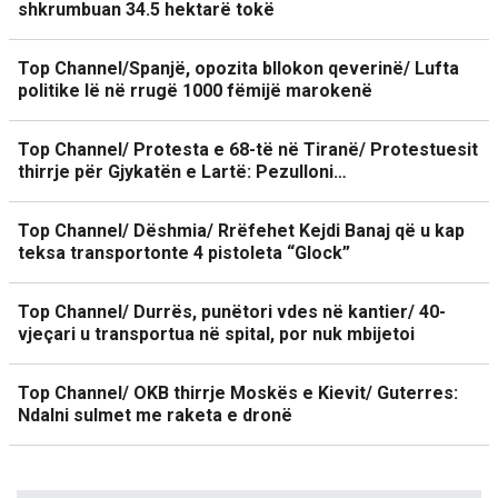
shkrumbuan 34.5 hektarë tokë
Top Channel/Spanjë, opozita bllokon qeverinë/ Lufta
politike lë në rrugë 1000 fëmijë marokenë
Top Channel/ Protesta e 68-të në Tiranë/ Protestuesit
thirrje për Gjykatën e Lartë: Pezulloni…
Top Channel/ Dëshmia/ Rrëfehet Kejdi Banaj që u kap
teksa transportonte 4 pistoleta “Glock”
Top Channel/ Durrës, punëtori vdes në kantier/ 40-
vjeçari u transportua në spital, por nuk mbijetoi
Top Channel/ OKB thirrje Moskës e Kievit/ Guterres:
Ndalni sulmet me raketa e dronë