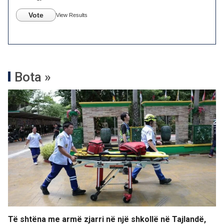
Vote
View Results
Bota »
Të shtëna me armë zjarri në një shkollë në Tajlandë,