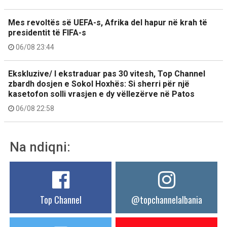
Mes revoltës së UEFA-s, Afrika del hapur në krah të
presidentit të FIFA-s
06/08 23:44
Ekskluzive/ I ekstraduar pas 30 vitesh, Top Channel
zbardh dosjen e Sokol Hoxhës: Si sherri për një
kasetofon solli vrasjen e dy vëllezërve në Patos
06/08 22:58
Na ndiqni:
Top Channel
@topchannelalbania