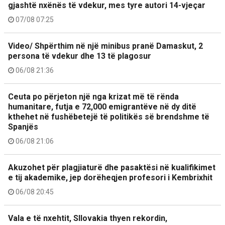
gjashtë nxënës të vdekur, mes tyre autori 14-vjeçar
07/08 07:25
Video/ Shpërthim në një minibus pranë Damaskut, 2
persona të vdekur dhe 13 të plagosur
06/08 21:36
Ceuta po përjeton një nga krizat më të rënda
humanitare, futja e 72,000 emigrantëve në dy ditë
kthehet në fushëbetejë të politikës së brendshme të
Spanjës
06/08 21:06
Akuzohet për plagjiaturë dhe pasaktësi në kualifikimet
e tij akademike, jep dorëheqjen profesori i Kembrixhit
06/08 20:45
Vala e të nxehtit, Sllovakia thyen rekordin,