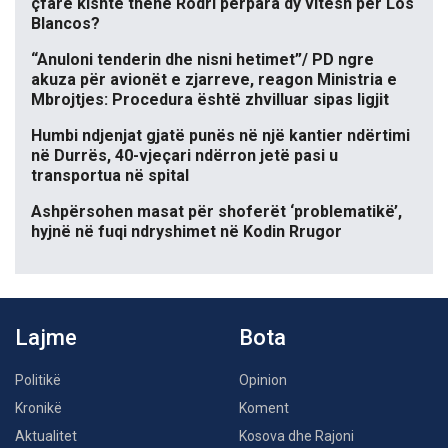
çfarë kishte thënë Rodri përpara dy vitesh për Los
Blancos?
“Anuloni tenderin dhe nisni hetimet”/ PD ngre
akuza për avionët e zjarreve, reagon Ministria e
Mbrojtjes: Procedura është zhvilluar sipas ligjit
Humbi ndjenjat gjatë punës në një kantier ndërtimi
në Durrës, 40-vjeçari ndërron jetë pasi u
transportua në spital
Ashpërsohen masat për shoferët ‘problematikë’,
hyjnë në fuqi ndryshimet në Kodin Rrugor
Lajme
Bota
Politikë
Opinion
Kronikë
Koment
Aktualitet
Kosova dhe Rajoni