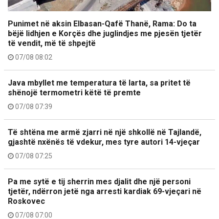
Punimet në aksin Elbasan-Qafë Thanë, Rama: Do ta
bëjë lidhjen e Korçës dhe juglindjes me pjesën tjetër
të vendit, më të shpejtë
07/08 08:02
Java mbyllet me temperatura të larta, sa pritet të
shënojë termometri këtë të premte
07/08 07:39
Të shtëna me armë zjarri në një shkollë në Tajlandë,
gjashtë nxënës të vdekur, mes tyre autori 14-vjeçar
07/08 07:25
Pa me sytë e tij sherrin mes djalit dhe një personi
tjetër, ndërron jetë nga arresti kardiak 69-vjeçari në
Roskovec
07/08 07:00