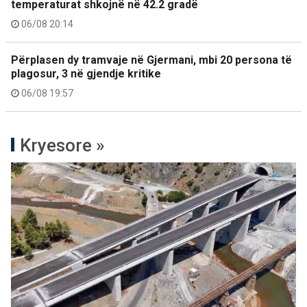
temperaturat shkojnë në 42.2 gradë
06/08 20:14
Përplasen dy tramvaje në Gjermani, mbi 20 persona të
plagosur, 3 në gjendje kritike
06/08 19:57
Kryesore »