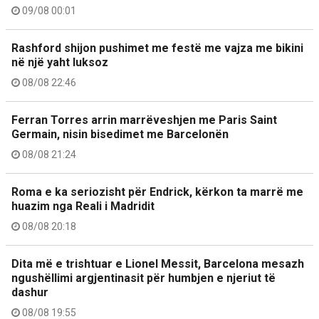
09/08 00:01
Rashford shijon pushimet me festë me vajza me bikini
në një yaht luksoz
08/08 22:46
Ferran Torres arrin marrëveshjen me Paris Saint
Germain, nisin bisedimet me Barcelonën
08/08 21:24
Roma e ka seriozisht për Endrick, kërkon ta marrë me
huazim nga Reali i Madridit
08/08 20:18
Dita më e trishtuar e Lionel Messit, Barcelona mesazh
ngushëllimi argjentinasit për humbjen e njeriut të
dashur
08/08 19:55