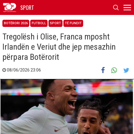
SPORT
BOTËRORI 2026
FUTBOLL
SPORT
TË FUNDIT
Tregolësh i Olise, Franca mposht
Irlandën e Veriut dhe jep mesazhin
përpara Botërorit
08/06/2026 23:06