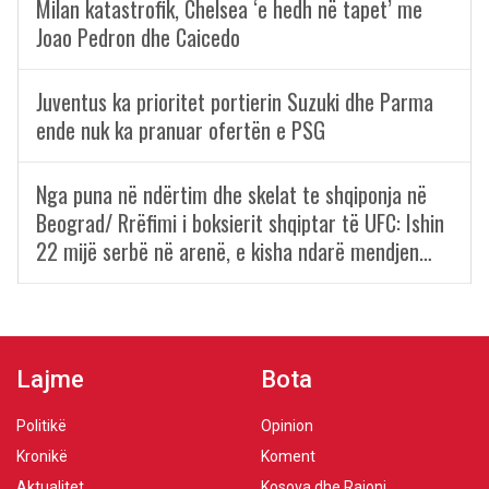
Milan katastrofik, Chelsea ‘e hedh në tapet’ me
Joao Pedron dhe Caicedo
Juventus ka prioritet portierin Suzuki dhe Parma
ende nuk ka pranuar ofertën e PSG
Nga puna në ndërtim dhe skelat te shqiponja në
Beograd/ Rrëfimi i boksierit shqiptar të UFC: Ishin
22 mijë serbë në arenë, e kisha ndarë mendjen…
Lajme
Bota
Politikë
Opinion
Kronikë
Koment
Aktualitet
Kosova dhe Rajoni