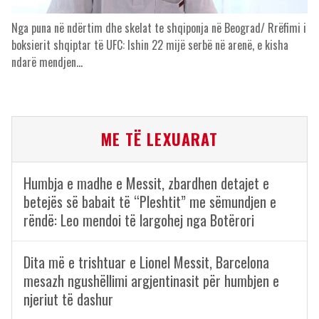
Nga puna në ndërtim dhe skelat te shqiponja në Beograd/ Rrëfimi i
boksierit shqiptar të UFC: Ishin 22 mijë serbë në arenë, e kisha
ndarë mendjen…
ME TË LEXUARAT
Humbja e madhe e Messit, zbardhen detajet e
betejës së babait të “Pleshtit” me sëmundjen e
rëndë: Leo mendoi të largohej nga Botërori
Dita më e trishtuar e Lionel Messit, Barcelona
mesazh ngushëllimi argjentinasit për humbjen e
njeriut të dashur