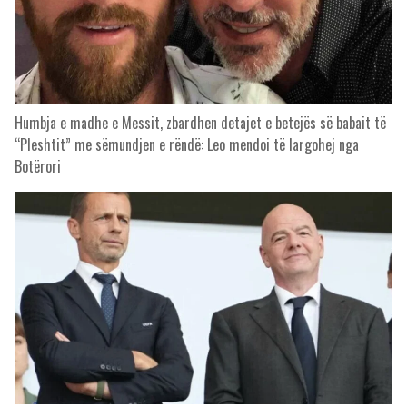
Humbja e madhe e Messit, zbardhen detajet e betejës së babait të
“Pleshtit” me sëmundjen e rëndë: Leo mendoi të largohej nga
Botërori