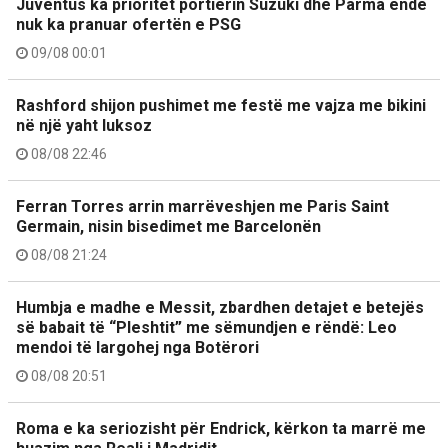
Juventus ka prioritet portierin Suzuki dhe Parma ende
nuk ka pranuar ofertën e PSG
09/08 00:01
Rashford shijon pushimet me festë me vajza me bikini
në një yaht luksoz
08/08 22:46
Ferran Torres arrin marrëveshjen me Paris Saint
Germain, nisin bisedimet me Barcelonën
08/08 21:24
Humbja e madhe e Messit, zbardhen detajet e betejës
së babait të “Pleshtit” me sëmundjen e rëndë: Leo
mendoi të largohej nga Botërori
08/08 20:51
Roma e ka seriozisht për Endrick, kërkon ta marrë me