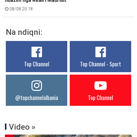
huazim nga Reali i Madridit
08/08 20:18
Na ndiqni:
Top Channel
Top Channel - Sport
@topchannelalbania
Top Channel
Video »