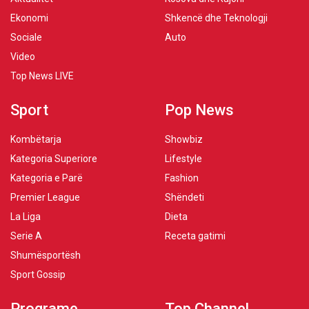
Ekonomi
Shkencë dhe Teknologji
Sociale
Auto
Video
Top News LIVE
Sport
Pop News
Kombëtarja
Showbiz
Kategoria Superiore
Lifestyle
Kategoria e Parë
Fashion
Premier League
Shëndeti
La Liga
Dieta
Serie A
Receta gatimi
Shumësportësh
Sport Gossip
Programe
Top Channel