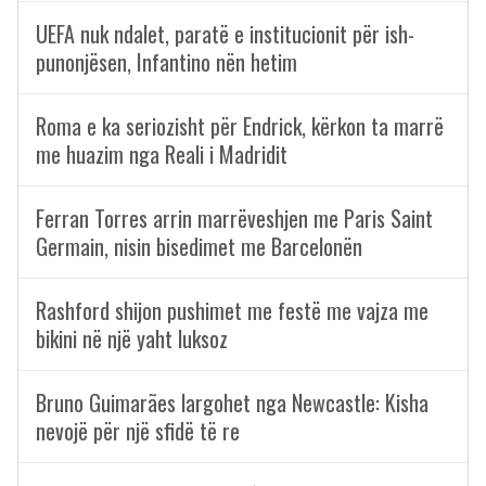
UEFA nuk ndalet, paratë e institucionit për ish-
punonjësen, Infantino nën hetim
Roma e ka seriozisht për Endrick, kërkon ta marrë
me huazim nga Reali i Madridit
Ferran Torres arrin marrëveshjen me Paris Saint
Germain, nisin bisedimet me Barcelonën
Rashford shijon pushimet me festë me vajza me
bikini në një yaht luksoz
Bruno Guimarães largohet nga Newcastle: Kisha
nevojë për një sfidë të re