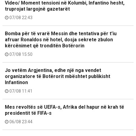
Video/ Moment tensioni në Kolumbi, Infantino hesht,
truprojat largojnë gazetarët
07/08 22:43
Bomba për të vrarë Messin dhe tentativa për t’iu
afruar Ronaldos në hotel, dosja sekrete zbulon
kërcënimet që tronditën Botërorin
07/08 15:50
Jo vetëm Argjentina, edhe një nga vendet
organizatore të Botërorit mbështet publikisht
Infantinon
07/08 11:41
Mes revoltës së UEFA-s, Afrika del hapur në krah të
presidentit të FIFA-s
06/08 23:44