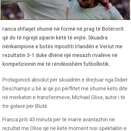
ranca shfaqet shumë në formë në prag të Botërorit
që do të ngrejë siparin këtë të enjte. Skuadra
nënkampione e botës mposhti Irlandën e Veriut me
rezultatin 3-1 duke dhënë një mesazh rivalëve në
kompeticionin më të rëndësishëm futbollistik.
Protagonisti absolut për skuadrën e drejtuar nga Didier
Deschamps u bë ai që po përflitet më shumë këto ditë
në merkaton e transferimeve, Michael Olise, autor i të
tre golave për Blutë.
Franca priti 43 minuta për të marrë avantazhin në
rezultat me Olise që në këtë moment nisi spektaklin e