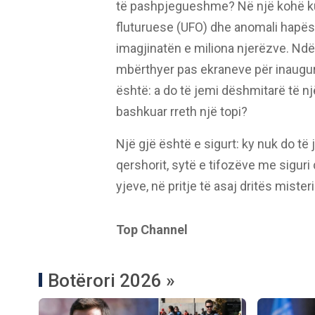
të pashpjegueshme? Në një kohë kur
fluturuese (UFO) dhe anomali hapës
imagjinatën e miliona njerëzve. Ndë
mbërthyer pas ekraneve për inaugur
është: a do të jemi dëshmitarë të nj
bashkuar rreth një topi?
Një gjë është e sigurt: ky nuk do të j
qershorit, sytë e tifozëve me siguri
yjeve, në pritje të asaj dritës mist
Top Channel
Botërori 2026 »