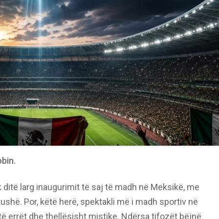
obin.
ditë larg inaugurimit të saj të madh në Meksikë, me
fushë. Por, këtë herë, spektakli më i madh sportiv në
ë errët dhe thellësisht mistike. Ndërsa tifozët bëjnë