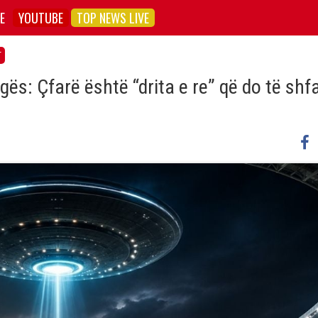
E
YOUTUBE
TOP NEWS LIVE
T
ës: Çfarë është “drita e re” që do të shf