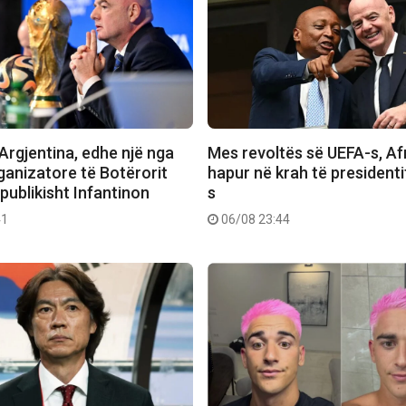
Argjentina, edhe një nga
Mes revoltës së UEFA-s, Afr
ganizatore të Botërorit
hapur në krah të presidenti
publikisht Infantinon
s
41
06/08 23:44