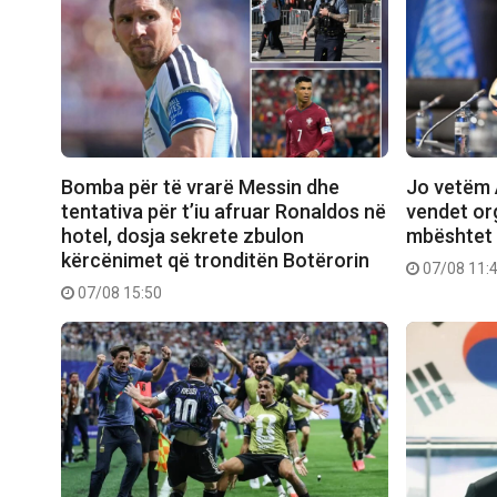
Bomba për të vrarë Messin dhe
Jo vetëm 
tentativa për t’iu afruar Ronaldos në
vendet or
hotel, dosja sekrete zbulon
mbështet 
kërcënimet që tronditën Botërorin
07/08 11:
07/08 15:50