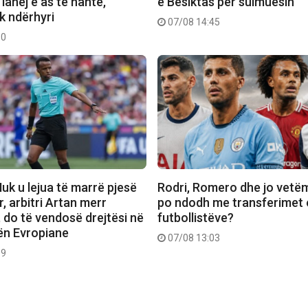
 lahej e as të hante,
e Besiktas për sulmuesin
k ndërhyri
07/08 14:45
30
uk u lejua të marrë pjesë
Rodri, Romero dhe jo vetë
, arbitri Artan merr
po ndodh me transferimet 
 do të vendosë drejtësi në
futbollistëve?
ën Evropiane
07/08 13:03
19