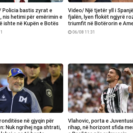
/ Policia bastis zyrat e
Video/ Një tjetër yll i Span
 nis hetimi për emërimin e
fjalën, lyen flokët ngjyrë r
që ishte në Kupën e Botës
triumfit në Botërorin e Am
11
06/08 11:31
ronditëse në gjyqin për
Vlahovic, porta e Juventusi
: Nuk ngrihej nga shtrati,
rihap, në horizont sfida me