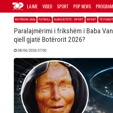
LAJME
VIDEO
SPORT
POP NEWS
PROGRAM
BOTËRORI 2026
FUTBOLL
KURIOZITETE - SPORT
SPORT
TË FUNDI
Paralajmërimi i frikshëm i Baba Vang
qiell gjatë Botërorit 2026?
08/06/2026 07:00