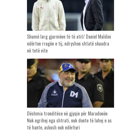
Shumë larg gjurmëve të të atit/ Daniel Maldini
ndërton rrugën e tij, ndryshon shtatë skuadra
në tetë vite
Dëshmia tronditëse në gjyqin për Maradonën:
Nuk ngrihej nga shtrati, nuk donte të lahej e as
të hante, askush nuk ndërhyri