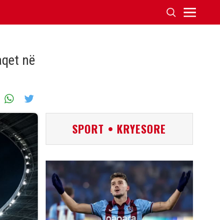
aqet në
SPORT • KRYESORE