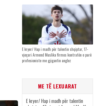
E kryer/ Hap i madh për talentin shqiptar, 17-
vjeçari Armend Muslika firmos kontratën e parë
profesioniste me gjigantin anglez
ME TË LEXUARAT
E kryer/ Hap i madh për talentin