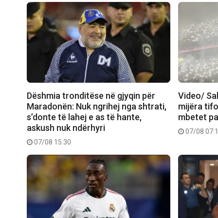
Dëshmia tronditëse në gjyqin për
Video/ Sa
Maradonën: Nuk ngrihej nga shtrati,
mijëra tif
s’donte të lahej e as të hante,
mbetet pa 
askush nuk ndërhyri
07/08 07:
07/08 15:30