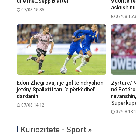
dhe me…Sepp Blatter
s’donte të
askush nu
07/08 15:35
07/08 15:
Edon Zhegrova, një gol të ndryshon
Zyrtare/ N
jetën/ Spalletti tani ‘e përkëdhel’
në Botëror
dardanin
revanshin,
Superkup
07/08 14:12
07/08 13:
Kuriozitete - Sport »