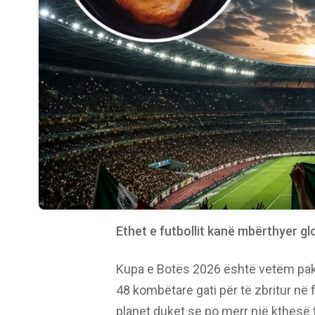
Ethet e futbollit kanë mbërthyer gl
Kupa e Botës 2026 është vetëm pak 
48 kombëtare gati për të zbritur në 
planet duket se po merr një kthesë t