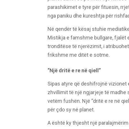
parashikimet e tyre për fituesin, rr
nga paniku dhe kureshtja për rishfaq
Në qendër të kësaj stuhie mediatike
Mistikja e famshme bullgare, fjalët 
tronditëse të njerëzimit, i atribuoh
frikshme me ditët e sotme.
“Një dritë e re në qiell”
Sipas atyre që deshifrojnë vizionet 
zhvillimit të një ngjarjeje të madhe
vetëm fushën. Një “dritë e re në qi
për çdo sy në planet.
A është ky thjesht një paralajmërim