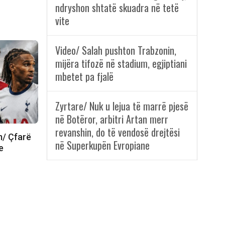
ndryshon shtatë skuadra në tetë
vite
Video/ Salah pushton Trabzonin,
mijëra tifozë në stadium, egjiptiani
mbetet pa fjalë
Zyrtare/ Nuk u lejua të marrë pjesë
në Botëror, arbitri Artan merr
revanshin, do të vendosë drejtësi
m/ Çfarë
në Superkupën Evropiane
e