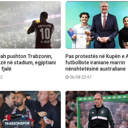
lah pushton Trabzonin,
Pas protestës në Kupën e A
ozë në stadium, egjiptiani
futbolliste iraniane marrin
fjalë
nënshtetësinë australiane
12
06/08 22:47