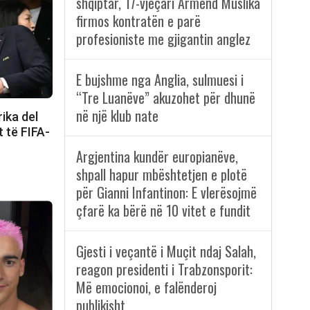
shqiptar, 17-vjeçari Armend Muslika
firmos kontratën e parë
profesioniste me gjigantin anglez
E bujshme nga Anglia, sulmuesi i
“Tre Luanëve” akuzohet për dhunë
në një klub nate
ika del
t të FIFA-
Argjentina kundër europianëve,
shpall hapur mbështetjen e plotë
për Gianni Infantinon: E vlerësojmë
çfarë ka bërë në 10 vitet e fundit
Gjesti i veçantë i Muçit ndaj Salah,
reagon presidenti i Trabzonsporit:
Më emocionoi, e falënderoj
publikisht