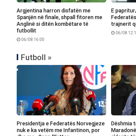
Argjentina harron disfatën me
E papritur
Spanjën në finale, shpall fitoren me
Federatës,
Anglinë si ditën kombëtare të
trajnerit 
futbollit
06/08 12:
06/08 16:00
Futboll »
Presidentja e Federatës Norvegjeze
Dëshmia t
nuk e ka vetëm me Infantinon, por
Maradonën