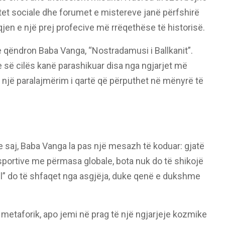
jetet sociale dhe forumet e mistereve janë përfshirë
jen e një prej profecive më rrëqethëse të historisë.
 qëndron Baba Vanga, “Nostradamusi i Ballkanit”.
e së cilës kanë parashikuar disa nga ngjarjet më
et një paralajmërim i qartë që përputhet në mënyrë të
e saj, Baba Vanga la pas një mesazh të koduar: gjatë
 sportive me përmasa globale, bota nuk do të shikojë
ell” do të shfaqet nga asgjëja, duke qenë e dukshme
 metaforik, apo jemi në prag të një ngjarjeje kozmike