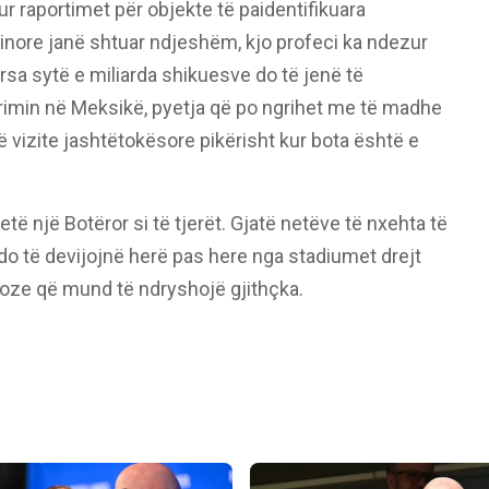
 raportimet për objekte të paidentifikuara
inore janë shtuar ndjeshëm, kjo profeci ka ndezur
rsa sytë e miliarda shikuesve do të jenë të
imin në Meksikë, pyetja që po ngrihet me të madhe
ë vizite jashtëtokësore pikërisht kur bota është e
etë një Botëror si të tjerët. Gjatë netëve të nxehta të
 do të devijojnë herë pas here nga stadiumet drejt
erioze që mund të ndryshojë gjithçka.