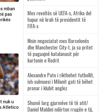
jës mban
Mes revoltës së UEFA-s, Afrika del
ozë pas
hapur në krah të presidentit të
erikës
FIFA-s
Nisin negociatat mes Barcelonës
dhe Manchester City-t, ja sa pritet
të paguajnë katalanasit për
kartonin e Rodrit
Alexandre Pato i rikthehet futbollit,
ish-sulmuesi i Milanit gati të bëhet
pronar i klubit anglez
t nuk u
Shumë larg gjurmëve të të atit/
s Atletico
Daniel Maldini ndërton rrugën e tij,