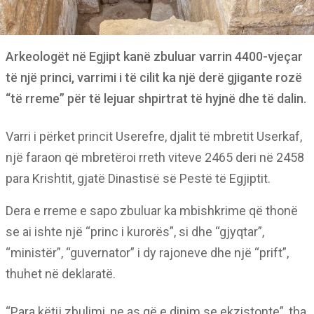
Arkeologët në Egjipt kanë zbuluar varrin 4400-vjeçar
të një princi, varrimi i të cilit ka një derë gjigante rozë
“të rreme” për të lejuar shpirtrat të hyjnë dhe të dalin.
Varri i përket princit Userefre, djalit të mbretit Userkaf,
një faraon që mbretëroi rreth viteve 2465 deri në 2458
para Krishtit, gjatë Dinastisë së Pestë të Egjiptit.
Dera e rreme e sapo zbuluar ka mbishkrime që thonë
se ai ishte një “princ i kurorës”, si dhe “gjyqtar”,
“ministër”, “guvernator” i dy rajoneve dhe një “prift”,
thuhet në deklaratë.
“Para këtij zbulimi, ne as që e dinim se ekzistonte”, tha