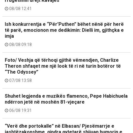
rrugëtimin drejt Kavajës
08/08 12:41
Ish konkurrentja e “Për’Puthen” bëhet nënë për herë
të parë, emocionon me dedikimin: Dielli im, gjithçka e
imja
08/08 09:18
Foto/ Veshja që tërhoqi gjithë vëmendjen, Charlize
Theron shfaqet me një look të ri në turin botëror të
“The Odyssey”
07/08 13:58
Shuhet legjenda e muzikës flamenco, Pepe Habichuela
ndërron jetë në moshën 81-vjeçare
06/08 19:31
“Verë dhe portokalle” në Elbasan/ Pjesëmarrje e
jashtëzakonshme, qindra qytetarë shijuan humorin e