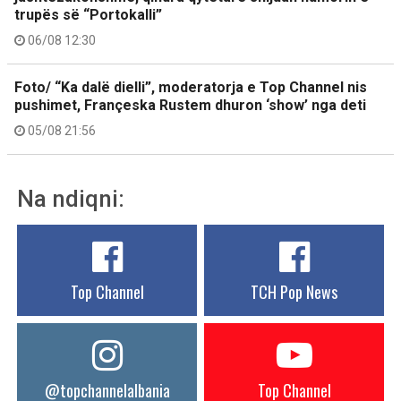
trupës së “Portokalli”
06/08 12:30
Foto/ “Ka dalë dielli”, moderatorja e Top Channel nis
pushimet, Françeska Rustem dhuron ‘show’ nga deti
05/08 21:56
Na ndiqni:
Top Channel
TCH Pop News
@topchannelalbania
Top Channel