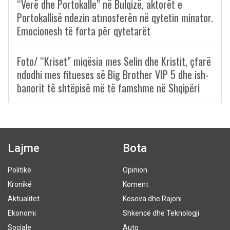
“Verë dhe Portokalle” në Bulqizë, aktorët e
Portokallisë ndezin atmosferën në qytetin minator.
Emocionesh të forta për qytetarët
Foto/ “Kriset” miqësia mes Selin dhe Kristit, çfarë
ndodhi mes fitueses së Big Brother VIP 5 dhe ish-
banorit të shtëpisë më të famshme në Shqipëri
Lajme
Bota
Politikë
Opinion
Kronikë
Koment
Aktualitet
Kosova dhe Rajoni
Ekonomi
Shkencë dhe Teknologji
Sociale
Auto