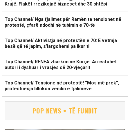
Krujë. Flakët rrezikojnë bizneset dhe 30 shtëpi
Top Channel/ Nga fjalimet për Ramën te tensionet në
protestë, çfarë ndodhi në tubimin e 70-të
Top Channel/ Aktivistja në protestën e 70: E vetmja
besë që të japim, s’largohemi pa ikur ti
Top Channel/ RENEA zbarkon në Korçë. Arrestohet
autori i dyshuar i vrasjes së 20-vjeçarit
Top Channel/ Tensione në protestë! “Mos më prek”,
protestuesja bllokon vendin e fjalimeve
POP NEWS • TË FUNDIT