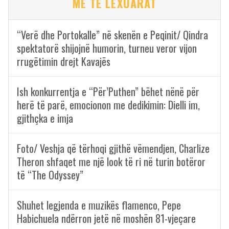
ME TË LEXUARAT
“Verë dhe Portokalle” në skenën e Peqinit/ Qindra
spektatorë shijojnë humorin, turneu veror vijon
rrugëtimin drejt Kavajës
Ish konkurrentja e “Për’Puthen” bëhet nënë për
herë të parë, emocionon me dedikimin: Dielli im,
gjithçka e imja
Foto/ Veshja që tërhoqi gjithë vëmendjen, Charlize
Theron shfaqet me një look të ri në turin botëror
të “The Odyssey”
Shuhet legjenda e muzikës flamenco, Pepe
Habichuela ndërron jetë në moshën 81-vjeçare