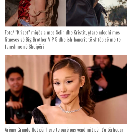
Foto/ “Kriset” miqësia mes Selin dhe Kristit, çfarë ndodhi mes
fitueses së Big Brother VIP 5 dhe ish-banorit të shtëpisë më të
famshme në Shqipëri
Ariana Grande flet për herë të parë pas vendimit për t’u tërhequr