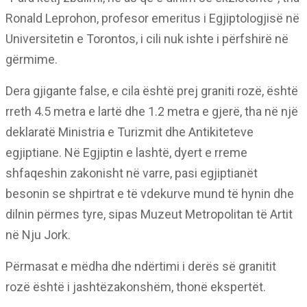
Ronald Leprohon, profesor emeritus i Egjiptologjisë në
Universitetin e Torontos, i cili nuk ishte i përfshirë në
gërmime.
Dera gjigante false, e cila është prej graniti rozë, është
rreth 4.5 metra e lartë dhe 1.2 metra e gjerë, tha në një
deklaratë Ministria e Turizmit dhe Antikiteteve
egjiptiane. Në Egjiptin e lashtë, dyert e rreme
shfaqeshin zakonisht në varre, pasi egjiptianët
besonin se shpirtrat e të vdekurve mund të hynin dhe
dilnin përmes tyre, sipas Muzeut Metropolitan të Artit
në Nju Jork.
Përmasat e mëdha dhe ndërtimi i derës së granitit
rozë është i jashtëzakonshëm, thonë ekspertët.