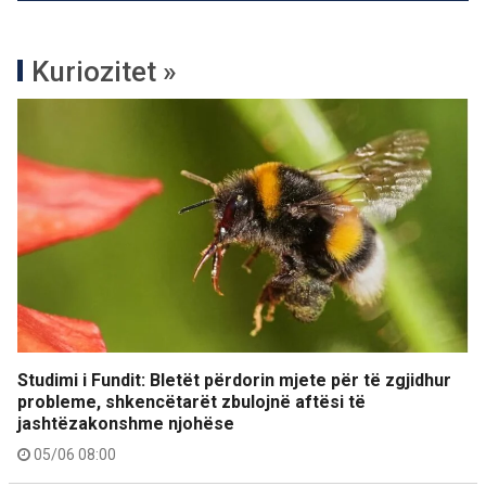
Kuriozitet »
Studimi i Fundit: Bletët përdorin mjete për të zgjidhur
probleme, shkencëtarët zbulojnë aftësi të
jashtëzakonshme njohëse
05/06 08:00