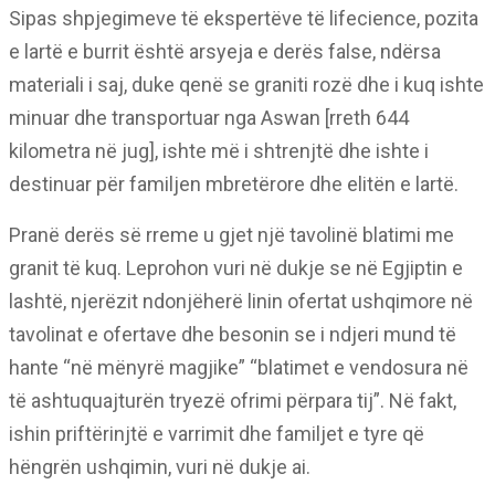
Sipas shpjegimeve të ekspertëve të lifecience, pozita
e lartë e burrit është arsyeja e derës false, ndërsa
materiali i saj, duke qenë se graniti rozë dhe i kuq ishte
minuar dhe transportuar nga Aswan [rreth 644
kilometra në jug], ishte më i shtrenjtë dhe ishte i
destinuar për familjen mbretërore dhe elitën e lartë.
Pranë derës së rreme u gjet një tavolinë blatimi me
granit të kuq. Leprohon vuri në dukje se në Egjiptin e
lashtë, njerëzit ndonjëherë linin ofertat ushqimore në
tavolinat e ofertave dhe besonin se i ndjeri mund të
hante “në mënyrë magjike” “blatimet e vendosura në
të ashtuquajturën tryezë ofrimi përpara tij”. Në fakt,
ishin priftërinjtë e varrimit dhe familjet e tyre që
hëngrën ushqimin, vuri në dukje ai.