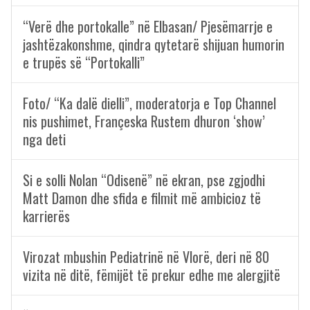
“Verë dhe portokalle” në Elbasan/ Pjesëmarrje e
jashtëzakonshme, qindra qytetarë shijuan humorin
e trupës së “Portokalli”
Foto/ “Ka dalë dielli”, moderatorja e Top Channel
nis pushimet, Françeska Rustem dhuron ‘show’
nga deti
Si e solli Nolan “Odisenë” në ekran, pse zgjodhi
Matt Damon dhe sfida e filmit më ambicioz të
karrierës
Virozat mbushin Pediatrinë në Vlorë, deri në 80
vizita në ditë, fëmijët të prekur edhe me alergjitë