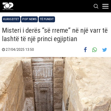
KURIOZITET
POP NEWS
TË FUNDIT
Misteri i derës “së rreme” në një varr të
lashtë të një princi egjiptian
27/04/2025 13:50