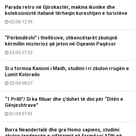
Parada retro në Gjirokastër, makina ikonike dhe
koleksionistë italianë tërheqin kureshtjen e turistëve
02/06 12:39
“Përbindëshi” i thellësive, shkencëtarët zbulojnë
kërmillin misterioz që jeton në Oqeanin Paqësor
23/05 07:53
Si u formua Kanioni i Madh, studimi i ri zbulon rrugën e
Lumit Kolorado
22/04 08:07
“1 Prilli”/ Si ka filluar dhe ç’duhet të dini për “Ditën e
Gënjeshtrave”
01/04 07:45
Burra Neandertalë dhe gra Homo sapiens, studimi
zbulon tendencën e çiftëzimit që formësoi ADN-në