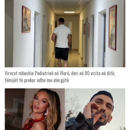
Virozat mbushin Pediatrinë në Vlorë, deri në 80 vizita në ditë,
fëmijët të prekur edhe me alergjitë