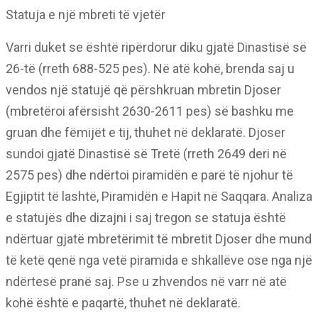
Statuja e një mbreti të vjetër
Varri duket se është ripërdorur diku gjatë Dinastisë së
26-të (rreth 688-525 pes). Në atë kohë, brenda saj u
vendos një statujë që përshkruan mbretin Djoser
(mbretëroi afërsisht 2630-2611 pes) së bashku me
gruan dhe fëmijët e tij, thuhet në deklaratë. Djoser
sundoi gjatë Dinastisë së Tretë (rreth 2649 deri në
2575 pes) dhe ndërtoi piramidën e parë të njohur të
Egjiptit të lashtë, Piramidën e Hapit në Saqqara. Analiza
e statujës dhe dizajni i saj tregon se statuja është
ndërtuar gjatë mbretërimit të mbretit Djoser dhe mund
të ketë qenë nga vetë piramida e shkallëve ose nga një
ndërtesë pranë saj. Pse u zhvendos në varr në atë
kohë është e paqartë, thuhet në deklaratë.