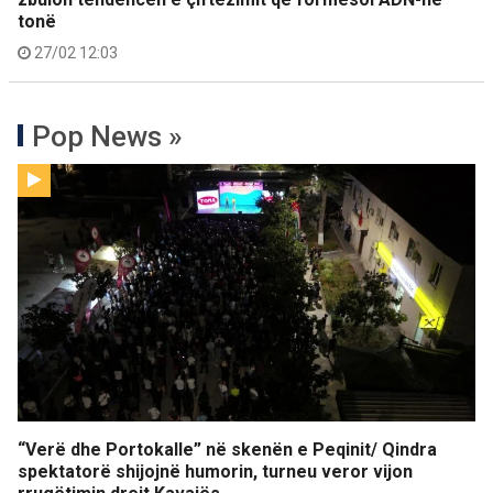
tonë
27/02 12:03
Pop News »
“Verë dhe Portokalle” në skenën e Peqinit/ Qindra
spektatorë shijojnë humorin, turneu veror vijon