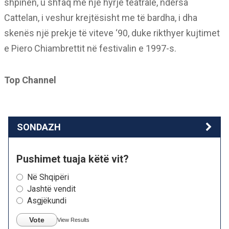
shpinën, u shfaq me një hyrje teatrale, ndërsa
Cattelan, i veshur krejtësisht me të bardha, i dha
skenës një prekje të viteve ‘90, duke rikthyer kujtimet
e Piero Chiambrettit në festivalin e 1997-s.
Top Channel
SONDAZH
Pushimet tuaja këtë vit?
Në Shqipëri
Jashtë vendit
Asgjëkundi
Vote
View Results