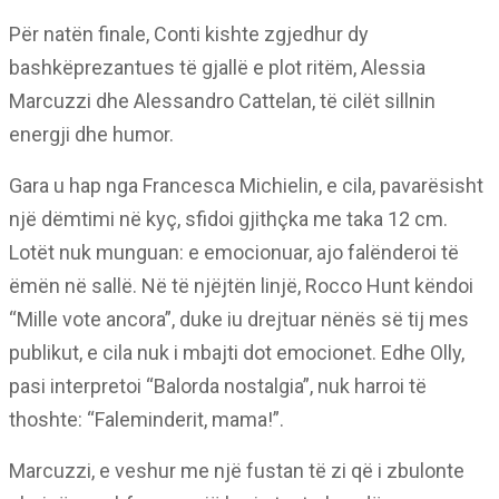
Për natën finale, Conti kishte zgjedhur dy
bashkëprezantues të gjallë e plot ritëm, Alessia
Marcuzzi dhe Alessandro Cattelan, të cilët sillnin
energji dhe humor.
Gara u hap nga Francesca Michielin, e cila, pavarësisht
një dëmtimi në kyç, sfidoi gjithçka me taka 12 cm.
Lotët nuk munguan: e emocionuar, ajo falënderoi të
ëmën në sallë. Në të njëjtën linjë, Rocco Hunt këndoi
“Mille vote ancora”, duke iu drejtuar nënës së tij mes
publikut, e cila nuk i mbajti dot emocionet. Edhe Olly,
pasi interpretoi “Balorda nostalgia”, nuk harroi të
thoshte: “Faleminderit, mama!”.
Marcuzzi, e veshur me një fustan të zi që i zbulonte