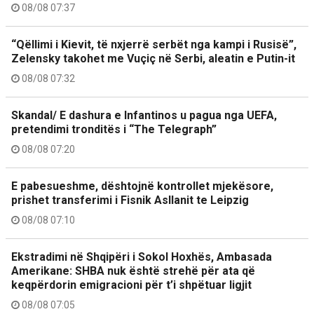
08/08 07:37
“Qëllimi i Kievit, të nxjerrë serbët nga kampi i Rusisë”,
Zelensky takohet me Vuçiç në Serbi, aleatin e Putin-it
08/08 07:32
Skandal/ E dashura e Infantinos u pagua nga UEFA,
pretendimi tronditës i “The Telegraph”
08/08 07:20
E pabesueshme, dështojnë kontrollet mjekësore,
prishet transferimi i Fisnik Asllanit te Leipzig
08/08 07:10
Ekstradimi në Shqipëri i Sokol Hoxhës, Ambasada
Amerikane: SHBA nuk është strehë për ata që
keqpërdorin emigracioni për t’i shpëtuar ligjit
08/08 07:05