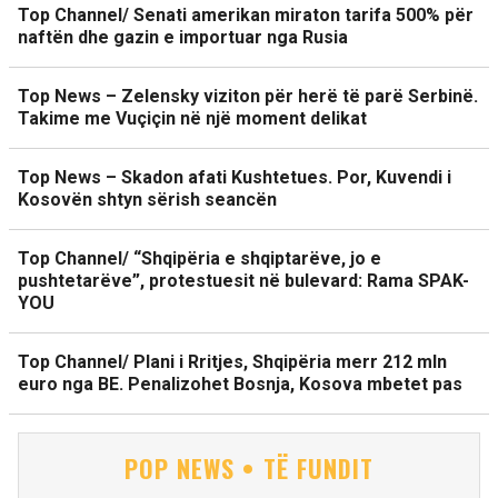
Top Channel/ Senati amerikan miraton tarifa 500% për
naftën dhe gazin e importuar nga Rusia
Top News – Zelensky viziton për herë të parë Serbinë.
Takime me Vuçiçin në një moment delikat
Top News – Skadon afati Kushtetues. Por, Kuvendi i
Kosovën shtyn sërish seancën
Top Channel/ “Shqipëria e shqiptarëve, jo e
pushtetarëve”, protestuesit në bulevard: Rama SPAK-
YOU
Top Channel/ Plani i Rritjes, Shqipëria merr 212 mln
euro nga BE. Penalizohet Bosnja, Kosova mbetet pas
POP NEWS • TË FUNDIT