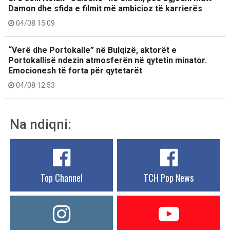
Damon dhe sfida e filmit më ambicioz të karrierës
04/08 15:09
“Verë dhe Portokalle” në Bulqizë, aktorët e
Portokallisë ndezin atmosferën në qytetin minator.
Emocionesh të forta për qytetarët
04/08 12:53
Na ndiqni:
Top Channel
TCH Pop News