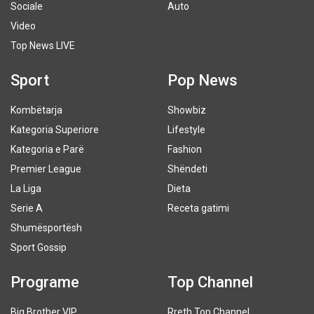
Sociale
Auto
Video
Top News LIVE
Sport
Pop News
Kombëtarja
Showbiz
Kategoria Superiore
Lifestyle
Kategoria e Parë
Fashion
Premier League
Shëndeti
La Liga
Dieta
Serie A
Receta gatimi
Shumësportësh
Sport Gossip
Programe
Top Channel
Big Brother VIP
Rreth Top Channel