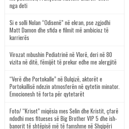
nga deti
Si e solli Nolan “Odisenë” në ekran, pse zgjodhi
Matt Damon dhe sfida e filmit më ambicioz të
karrierës
Virozat mbushin Pediatrinë në Vlorë, deri në 80
vizita në ditë, fëmijët të prekur edhe me alergjitë
“Verë dhe Portokalle” në Bulqizë, aktorët e
Portokallisë ndezin atmosferën në qytetin minator.
Emocionesh të forta për qytetarët
Foto/ “Kriset” miqësia mes Selin dhe Kristit, çfarë
ndodhi mes fitueses së Big Brother VIP 5 dhe ish-
banorit të shtëpisë më të famshme në Shqipëri