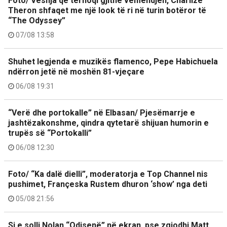
Foto/ Veshja që tërhoqi gjithë vëmendjen, Charlize
Theron shfaqet me një look të ri në turin botëror të
“The Odyssey”
07/08 13:58
Shuhet legjenda e muzikës flamenco, Pepe Habichuela
ndërron jetë në moshën 81-vjeçare
06/08 19:31
“Verë dhe portokalle” në Elbasan/ Pjesëmarrje e
jashtëzakonshme, qindra qytetarë shijuan humorin e
trupës së “Portokalli”
06/08 12:30
Foto/ “Ka dalë dielli”, moderatorja e Top Channel nis
pushimet, Françeska Rustem dhuron ‘show’ nga deti
05/08 21:56
Si e solli Nolan “Odisenë” në ekran, pse zgjodhi Matt