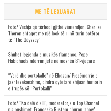
ME TË LEXUARAT
Foto/ Veshja që tërhoqi gjithë vëmendjen, Charlize
Theron shfaqet me një look të ri në turin botëror
të “The Odyssey”
Shuhet legjenda e muzikës flamenco, Pepe
Habichuela ndërron jetë në moshën 81-vjeçare
“Verë dhe portokalle” në Elbasan/ Pjesëmarrje e
jashtëzakonshme, qindra qytetarë shijuan humorin
e trupës së “Portokalli”
Foto/ “Ka dalë dielli”, moderatorja e Top Channel
nis pushimet, Françeska Rustem dhuron ‘show’