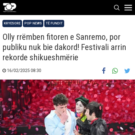
KRYESORE
POP NEWS
TË FUNDIT
Olly rrëmben fitoren e Sanremo, por
publiku nuk bie dakord! Festivali arrin
rekorde shikueshmërie
16/02/2025 08:30