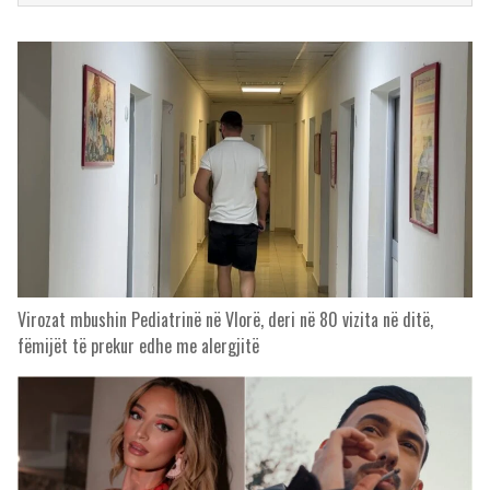
Virozat mbushin Pediatrinë në Vlorë, deri në 80 vizita në ditë,
fëmijët të prekur edhe me alergjitë