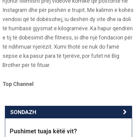
njohur fillimisht prej videove komike që postonte në
Instagram dhe për peshën e trupit. Me kalimin e kohës
vendosi që të dobësohej, iu deshën dy vite dhe ia doli
të humbasë gjysmat e kilogramëve. Ka hapur qendrën
e tij të dobësimit dhe fitness, si dhe një fondacion për
të ndihmuar njerëzit. Xumi thotë se nuk do famë
sepse e ka pasur para të tjerëve, por futet në Big
Brother për të fituar.
Top Channel
SONDAZH
Pushimet tuaja këtë vit?