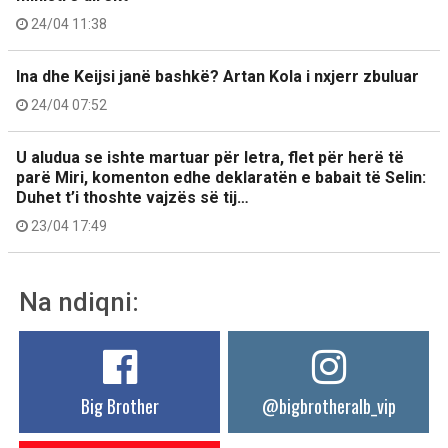
24/04 11:38
Ina dhe Keijsi janë bashkë? Artan Kola i nxjerr zbuluar
24/04 07:52
U aludua se ishte martuar për letra, flet për herë të
parë Miri, komenton edhe deklaratën e babait të Selin:
Duhet t’i thoshte vajzës së tij…
23/04 17:49
Na ndiqni:
Big Brother
@bigbrotheralb_vip