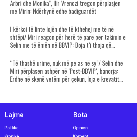
Arbri dhe Monika”, Ilir Vrenozi tregon përplasjen
me Mirin: Ndërhynë edhe badiguardët
I kërkoi të linte lojën dhe të kthehej me të në
shtëpi/ Miri reagon për herë të parë për takimin e
Selin me të ëmën në BBVIP: Doja t’i thoja që…
“Të thashë urime, nuk më pe as në sy”/ Selin dhe
Miri përplasen ashpër në ‘Post-BBVIP’, banorja:
Erdhe në skenë vetëm për çekun, loja e krevatit…
Lajme
Bota
Politikë
Opinion
Kronikë
Koment