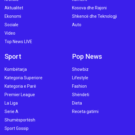
Aktualitet
Kosova dhe Rajoni
Ekonomi
Shkencë dhe Teknologji
Sociale
Auto
Video
Top News LIVE
Sport
Pop News
Kombëtarja
Showbiz
Kategoria Superiore
Lifestyle
Kategoria e Parë
Fashion
Premier League
Shëndeti
La Liga
Dieta
Serie A
Receta gatimi
Shumësportësh
Sport Gossip