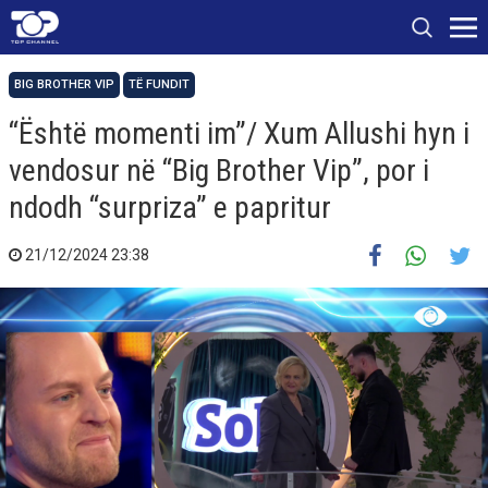
BIG BROTHER VIP
TË FUNDIT
“Është momenti im”/ Xum Allushi hyn i
vendosur në “Big Brother Vip”, por i
ndodh “surpriza” e papritur
21/12/2024 23:38