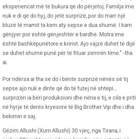
eksperiencat më të bukura që do përjetoj. Familja ime
nuk e di që do hyj, do jetë surprizë, por do marr një
bluzë të mamit ta kem aty sepse e dua shumë. I kam
gënjyer por është gënjeshtër e bardhë. Motra ime
është bashkëpunëtore e krimit. Ajo vajzë duhet të dijë
se duhet shumë punë për të fituar zemrën time.” -tha
ai.
Por ndërsa ai tha se do i bënte surprizë nënës së tij
sepse ajo nuk e dinte që do të futej në shtëpi…
surprizën ia bëri produksioni dhe nëna e tij, e cila e priti
në hyrje të derës kryesore të Big Brother Vip dhe i dha
bekimin e saj.
Gëzim Allushi (Xum Allushi) 30 vjeç, nga Tirana, i