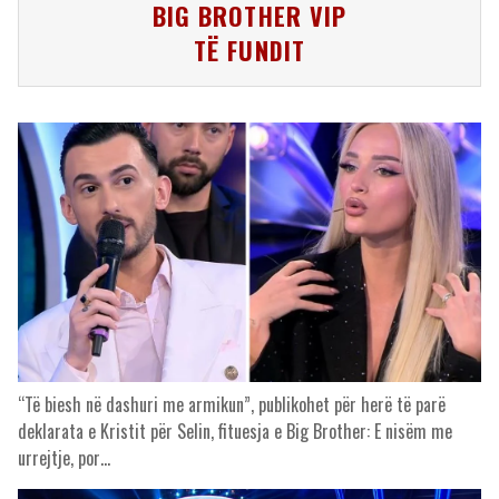
BIG BROTHER VIP
TË FUNDIT
“Të biesh në dashuri me armikun”, publikohet për herë të parë
deklarata e Kristit për Selin, fituesja e Big Brother: E nisëm me
urrejtje, por…