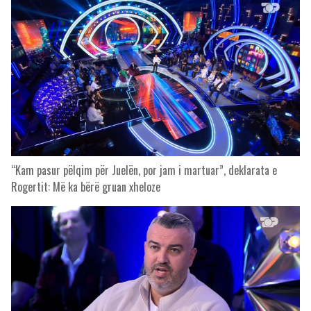
“Kam pasur pëlqim për Juelën, por jam i martuar”, deklarata e
Rogertit: Më ka bërë gruan xheloze