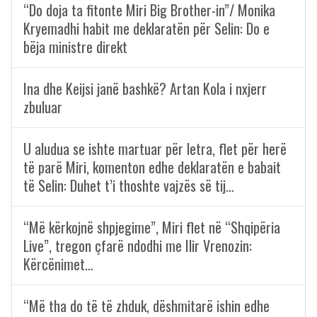
“Do doja ta fitonte Miri Big Brother-in”/ Monika
Kryemadhi habit me deklaratën për Selin: Do e
bëja ministre direkt
Ina dhe Keijsi janë bashkë? Artan Kola i nxjerr
zbuluar
U aludua se ishte martuar për letra, flet për herë
të parë Miri, komenton edhe deklaratën e babait
të Selin: Duhet t’i thoshte vajzës së tij…
“Më kërkojnë shpjegime”, Miri flet në “Shqipëria
Live”, tregon çfarë ndodhi me Ilir Vrenozin:
Kërcënimet…
“Më tha do të të zhduk, dëshmitarë ishin edhe