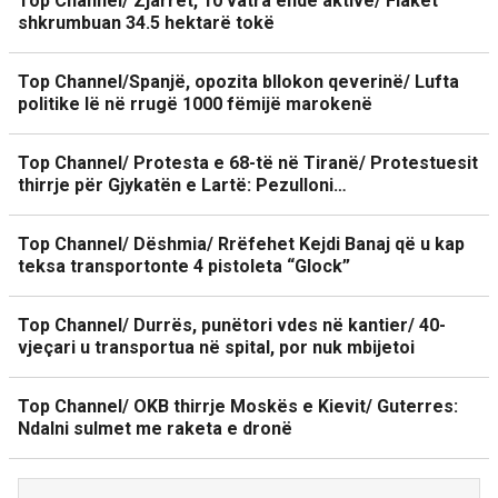
Top Channel/ Zjarret, 10 vatra ende aktive/ Flakët
shkrumbuan 34.5 hektarë tokë
Top Channel/Spanjë, opozita bllokon qeverinë/ Lufta
politike lë në rrugë 1000 fëmijë marokenë
Top Channel/ Protesta e 68-të në Tiranë/ Protestuesit
thirrje për Gjykatën e Lartë: Pezulloni…
Top Channel/ Dëshmia/ Rrëfehet Kejdi Banaj që u kap
teksa transportonte 4 pistoleta “Glock”
Top Channel/ Durrës, punëtori vdes në kantier/ 40-
vjeçari u transportua në spital, por nuk mbijetoi
Top Channel/ OKB thirrje Moskës e Kievit/ Guterres:
Ndalni sulmet me raketa e dronë