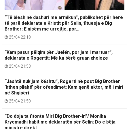
“Të biesh në dashuri me armikun”, publikohet për herë
të parë deklarata e Kristit për Selin, fituesja e Big
Brother: E nisëm me urrejtje, por…
25/04 22:18
“Kam pasur pëlqim për Juelën, por jam i martuar”,
deklarata e Rogertit: Më ka bërë gruan xheloze
25/04 21:53
“Jashtë nuk jam kështu”, Rogerti në post Big Brother
‘kthen pllakë’ për ofendimet: Kam qenë aktor, më i miri
në Shqipëri
25/04 21:50
“Do doja ta fitonte Miri Big Brother-in”/ Monika
Kryemadhi habit me deklaratën për Selin: Do e bëja
ministre direkt