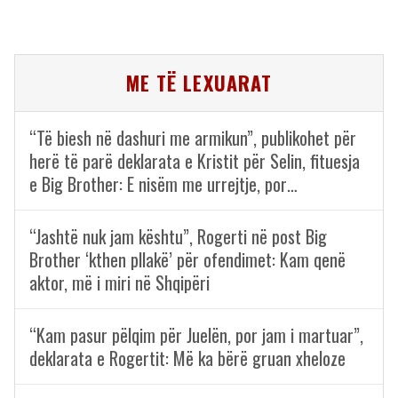
ME TË LEXUARAT
“Të biesh në dashuri me armikun”, publikohet për
herë të parë deklarata e Kristit për Selin, fituesja
e Big Brother: E nisëm me urrejtje, por…
“Jashtë nuk jam kështu”, Rogerti në post Big
Brother ‘kthen pllakë’ për ofendimet: Kam qenë
aktor, më i miri në Shqipëri
“Kam pasur pëlqim për Juelën, por jam i martuar”,
deklarata e Rogertit: Më ka bërë gruan xheloze