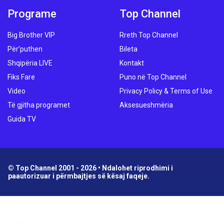
Programe
Top Channel
Big Brother VIP
Rreth Top Channel
Për’puthen
Bileta
Shqipëria LIVE
Kontakt
Fiks Fare
Puno në Top Channel
Video
Privacy Policy & Terms of Use
Të gjitha programet
Aksesueshmëria
Guida TV
© Top Channel 2001 - 2026 • Ndalohet riprodhimi i
paautorizuar i përmbajtjes së kësaj faqeje.