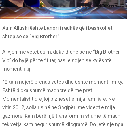
Xum Allushi është banori i radhës që i bashkohet
shtëpisë së “Big Brother”.
Ai vjen me vetëbesim, duke thënë se në “Big Brother
Vip” do hyjë për të fituar, pasi e ndjen se ky është
momenti i tij.
“E kam ndjerë brenda vetes dhe është momenti im ky.
Është diçka shumë madhore që më pret.
Momentalisht drejtoj bizneset e mija familjare. Në
vitin 2012, solla risinë në Shqipëri me videot e mija
gazmore. Kam bërë një transformim shumë të madh
tek vetja, kam hequr shumë kilogramë. Do jetë një nga