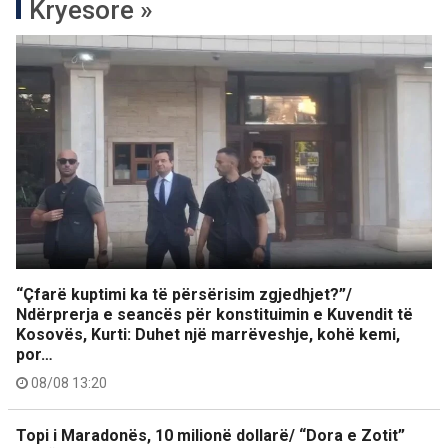
Kryesore »
“Çfarë kuptimi ka të përsërisim zgjedhjet?”/
Ndërprerja e seancës për konstituimin e Kuvendit të
Kosovës, Kurti: Duhet një marrëveshje, kohë kemi,
por…
08/08 13:20
Topi i Maradonës, 10 milionë dollarë/ “Dora e Zotit”