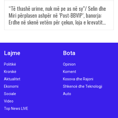
“Të thashë urime, nuk më pe as në sy”/ Selin dhe
Miri përplasen ashpër në ‘Post-BBVIP’, banorja:
Erdhe në skenë vetëm për çekun, loja e krevatit…
Lajme
Bota
Politikë
Opinion
Kronikë
Koment
Aktualitet
Kosova dhe Rajoni
Ekonomi
Shkencë dhe Teknologji
Sociale
Auto
Video
Top News LIVE