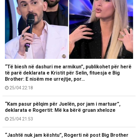
“Të biesh në dashuri me armikun”, publikohet për herë
të parë deklarata e Kristit për Selin, fituesja e Big
Brother: E nisëm me urrejtje, por…
25/04 22:18
“Kam pasur pëlqim për Juelën, por jam i martuar”,
deklarata e Rogertit: Më ka bërë gruan xheloze
25/04 21:53
“Jashtë nuk jam kështu”, Rogerti në post Big Brother