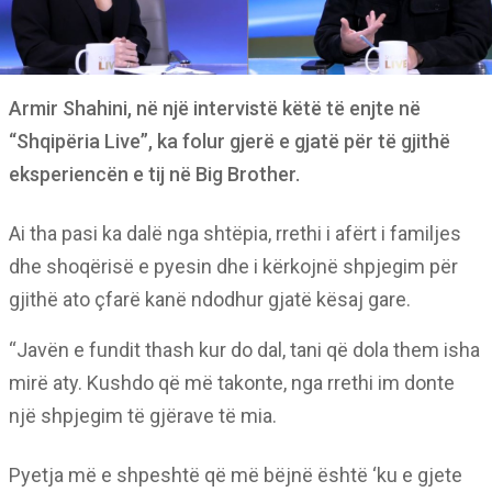
Armir Shahini, në një intervistë këtë të enjte në
“Shqipëria Live”, ka folur gjerë e gjatë për të gjithë
eksperiencën e tij në Big Brother.
Ai tha pasi ka dalë nga shtëpia, rrethi i afërt i familjes
dhe shoqërisë e pyesin dhe i kërkojnë shpjegim për
gjithë ato çfarë kanë ndodhur gjatë kësaj gare.
“Javën e fundit thash kur do dal, tani që dola them isha
mirë aty. Kushdo që më takonte, nga rrethi im donte
një shpjegim të gjërave të mia.
Pyetja më e shpeshtë që më bëjnë është ‘ku e gjete