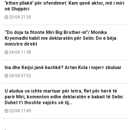
‘kthen pllakë’ për ofendimet: Kam qenë aktor, më i miri
në Shqipëri
25/04 21:50
“Do doja ta fitonte Miri Big Brother-in”/ Monika
Kryemadhi habit me deklaratën për Selin: Do e bëja
ministre direkt
24/04 11:38
Ina dhe Keijsi janë bashkë? Artan Kola i nxjerr zbuluar
24/04 07:52
U aludua se ishte martuar për letra, flet për herë të
parë Miri, komenton edhe deklaratën e babait të Selin:
Duhet t’i thoshte vajzës së tij…
23/04 17:49