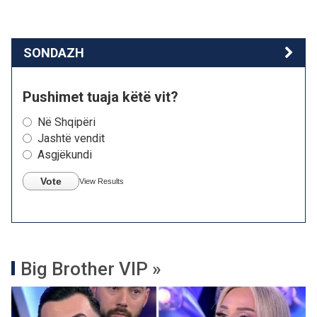
SONDAZH
Pushimet tuaja këtë vit?
Në Shqipëri
Jashtë vendit
Asgjëkundi
Vote
View Results
Big Brother VIP »