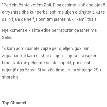
“Perfekt është vetëm Zoti. Disa gabime janë dhe pjesë
e trysnisë dhe kur përballesh me uljen e dinjitetit, ku të
dalin fjalë që në fjalorin tim jashtë nuk i kam”, tha ai.
Një koment e kishte edhe për raportin që ishte me
Selin.
“E kam admiruar atë vajzë për sjelljen, guximin,
zgjuarsinë, e kam dashur si njeri…. njësoj si vajzën
time. Nuk më pëlqente në atë aspekt, por e kisha
ndjenjë njerëzore. Si vajzën time… si ta shpjegoj?!”, u
shpreh ai.
Top Channel