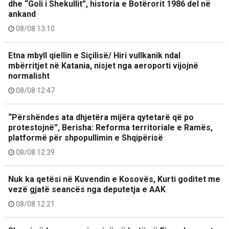
dhe “Goli i Shekullit”, historia e Botërorit 1986 del në
ankand
08/08 13:10
Etna mbyll qiellin e Siçilisë/ Hiri vullkanik ndal
mbërritjet në Katania, nisjet nga aeroporti vijojnë
normalisht
08/08 12:47
“Përshëndes ata dhjetëra mijëra qytetarë që po
protestojnë”, Berisha: Reforma territoriale e Ramës,
platformë për shpopullimin e Shqipërisë
08/08 12:39
Nuk ka qetësi në Kuvendin e Kosovës, Kurti goditet me
vezë gjatë seancës nga deputetja e AAK
08/08 12:21