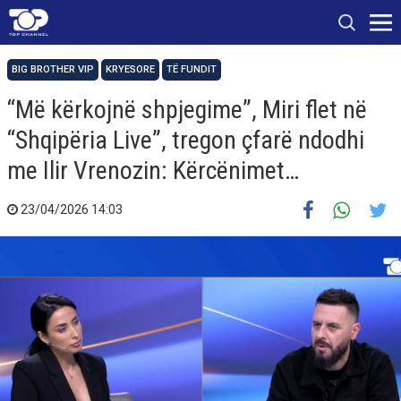
BIG BROTHER VIP
KRYESORE
TË FUNDIT
“Më kërkojnë shpjegime”, Miri flet në
“Shqipëria Live”, tregon çfarë ndodhi
me Ilir Vrenozin: Kërcënimet…
23/04/2026 14:03