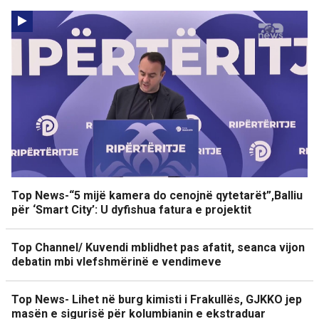
Top News-“5 mijë kamera do cenojnë qytetarët”,Balliu
për ‘Smart City’: U dyfishua fatura e projektit
Top Channel/ Kuvendi mblidhet pas afatit, seanca vijon
debatin mbi vlefshmërinë e vendimeve
Top News- Lihet në burg kimisti i Frakullës, GJKKO jep
masën e sigurisë për kolumbianin e ekstraduar