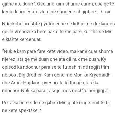
gjithë atë durim’. Ose unë kam shumë durim, ose që të
kesh durim është vlerë në shoqërie shqiptare”, tha ai.
Ndërkohë ai është pyetur edhe në lidhje me deklaratës
që Ilir Vrenozi ka bërë pak ditë më parë, kur tha se Miri
e kishte kërcënuar.
“Nuk e kam parë fare këtë video, ma kanë çuar shumë
njerëz, ata që më duan dhe ata që nuk më duan. Ky
episod ka ndodhur para se të futeshim në regjistrim
në post Big Brother. Kam qenë me Monika Kryemadhi
dhe Arbër Hajdarin, pyesni ata të thonë çfarë ka
ndodhur. Nuk ka pasur asgjë mes nesh” u përgjigj ai.
Por a ka bërë ndonjë gabim Miri gjatë rrugëtimit të tij
në këtë spektakël?