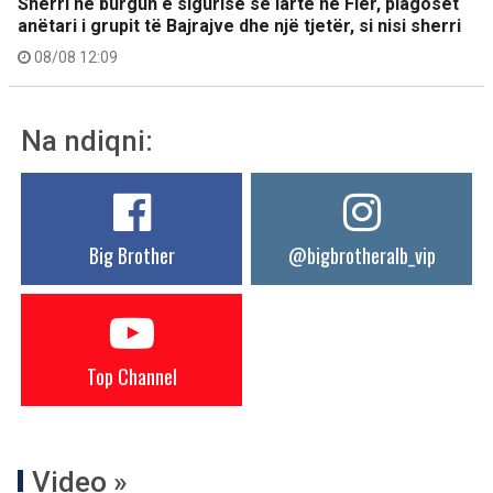
Sherri në burgun e sigurisë së lartë në Fier, plagoset
anëtari i grupit të Bajrajve dhe një tjetër, si nisi sherri
08/08 12:09
Na ndiqni:
Big Brother
@bigbrotheralb_vip
Top Channel
Video »