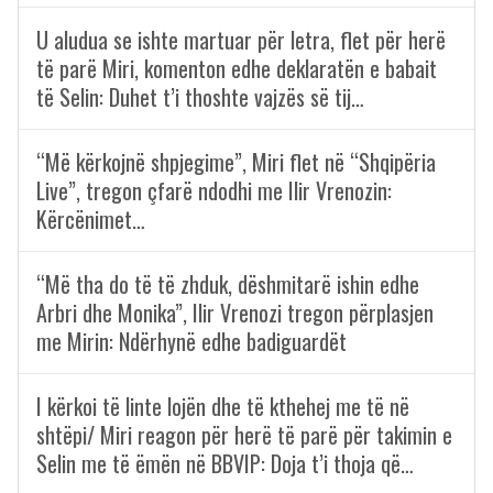
U aludua se ishte martuar për letra, flet për herë
të parë Miri, komenton edhe deklaratën e babait
të Selin: Duhet t’i thoshte vajzës së tij…
“Më kërkojnë shpjegime”, Miri flet në “Shqipëria
Live”, tregon çfarë ndodhi me Ilir Vrenozin:
Kërcënimet…
“Më tha do të të zhduk, dëshmitarë ishin edhe
Arbri dhe Monika”, Ilir Vrenozi tregon përplasjen
me Mirin: Ndërhynë edhe badiguardët
I kërkoi të linte lojën dhe të kthehej me të në
shtëpi/ Miri reagon për herë të parë për takimin e
Selin me të ëmën në BBVIP: Doja t’i thoja që…