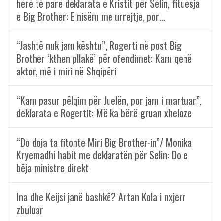
herë të parë deklarata e Kristit për Selin, fituesja
e Big Brother: E nisëm me urrejtje, por…
“Jashtë nuk jam kështu”, Rogerti në post Big
Brother ‘kthen pllakë’ për ofendimet: Kam qenë
aktor, më i miri në Shqipëri
“Kam pasur pëlqim për Juelën, por jam i martuar”,
deklarata e Rogertit: Më ka bërë gruan xheloze
“Do doja ta fitonte Miri Big Brother-in”/ Monika
Kryemadhi habit me deklaratën për Selin: Do e
bëja ministre direkt
Ina dhe Keijsi janë bashkë? Artan Kola i nxjerr
zbuluar