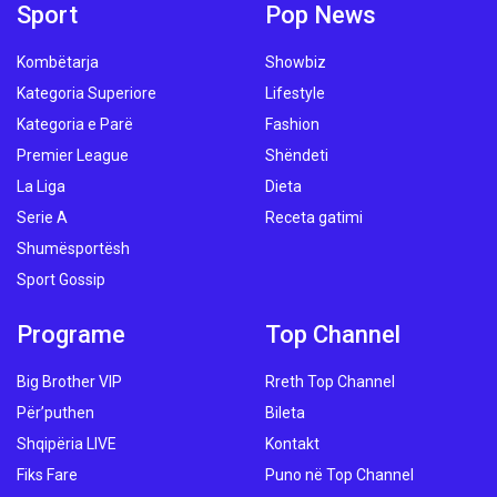
Sport
Pop News
Kombëtarja
Showbiz
Kategoria Superiore
Lifestyle
Kategoria e Parë
Fashion
Premier League
Shëndeti
La Liga
Dieta
Serie A
Receta gatimi
Shumësportësh
Sport Gossip
Programe
Top Channel
Big Brother VIP
Rreth Top Channel
Për’puthen
Bileta
Shqipëria LIVE
Kontakt
Fiks Fare
Puno në Top Channel