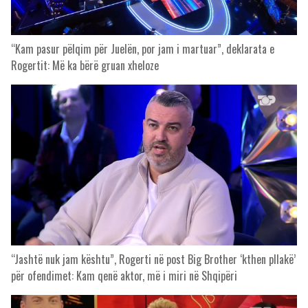
“Kam pasur pëlqim për Juelën, por jam i martuar”, deklarata e
Rogertit: Më ka bërë gruan xheloze
“Jashtë nuk jam kështu”, Rogerti në post Big Brother ‘kthen pllakë’
për ofendimet: Kam qenë aktor, më i miri në Shqipëri