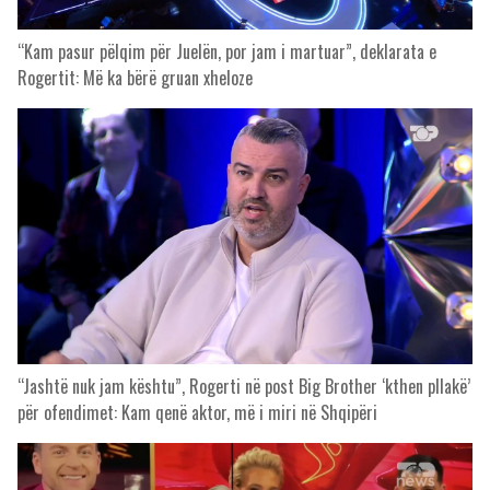
“Kam pasur pëlqim për Juelën, por jam i martuar”, deklarata e
Rogertit: Më ka bërë gruan xheloze
“Jashtë nuk jam kështu”, Rogerti në post Big Brother ‘kthen pllakë’
për ofendimet: Kam qenë aktor, më i miri në Shqipëri