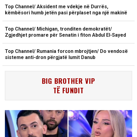
Top Channel/ Aksident me vdekje në Durrës,
këmbësori humb jetën pasi përplaset nga një makinë
Top Channel/ Michigan, tronditen demokratët/
Zgjedhjet promare për Senatin i fiton Abdul El-Sayed
Top Channel/ Rumania forcon mbrojtjen/ Do vendosë
sisteme anti-dron përgjatë lumit Danub
BIG BROTHER VIP
TË FUNDIT