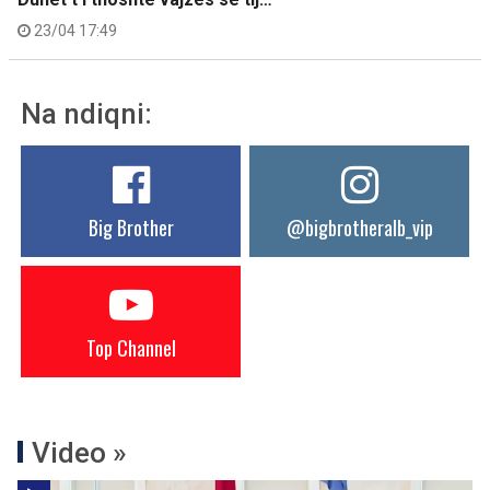
23/04 17:49
Na ndiqni:
Big Brother
@bigbrotheralb_vip
Top Channel
Video »