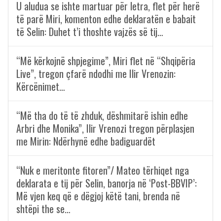
U aludua se ishte martuar për letra, flet për herë
të parë Miri, komenton edhe deklaratën e babait
të Selin: Duhet t’i thoshte vajzës së tij…
“Më kërkojnë shpjegime”, Miri flet në “Shqipëria
Live”, tregon çfarë ndodhi me Ilir Vrenozin:
Kërcënimet…
“Më tha do të të zhduk, dëshmitarë ishin edhe
Arbri dhe Monika”, Ilir Vrenozi tregon përplasjen
me Mirin: Ndërhynë edhe badiguardët
“Nuk e meritonte fitoren”/ Mateo tërhiqet nga
deklarata e tij për Selin, banorja në ‘Post-BBVIP’:
Më vjen keq që e dëgjoj këtë tani, brenda në
shtëpi the se…