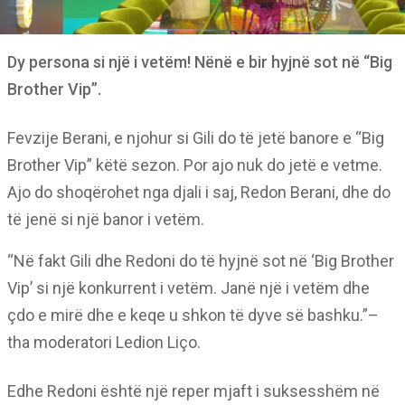
Dy persona si një i vetëm! Nënë e bir hyjnë sot në “Big
Brother Vip”.
Fevzije Berani, e njohur si Gili do të jetë banore e “Big
Brother Vip” këtë sezon. Por ajo nuk do jetë e vetme.
Ajo do shoqërohet nga djali i saj, Redon Berani, dhe do
të jenë si një banor i vetëm.
“Në fakt Gili dhe Redoni do të hyjnë sot në ‘Big Brother
Vip’ si një konkurrent i vetëm. Janë një i vetëm dhe
çdo e mirë dhe e keqe u shkon të dyve së bashku.”–
tha moderatori Ledion Liço.
Edhe Redoni është një reper mjaft i suksesshëm në