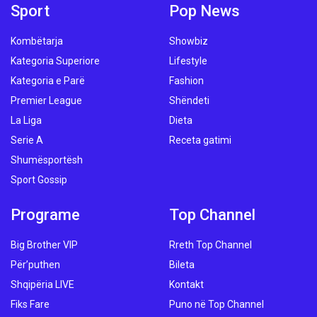
Sport
Pop News
Kombëtarja
Showbiz
Kategoria Superiore
Lifestyle
Kategoria e Parë
Fashion
Premier League
Shëndeti
La Liga
Dieta
Serie A
Receta gatimi
Shumësportësh
Sport Gossip
Programe
Top Channel
Big Brother VIP
Rreth Top Channel
Për’puthen
Bileta
Shqipëria LIVE
Kontakt
Fiks Fare
Puno në Top Channel