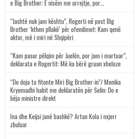
e Big Brother: E nisëm me urrejtje, por…
“Jashtë nuk jam kështu”, Rogerti në post Big
Brother ‘kthen pllakë’ për ofendimet: Kam qenë
aktor, më i miri në Shqipëri
“Kam pasur pëlqim për Juelën, por jam i martuar”,
deklarata e Rogertit: Më ka bërë gruan xheloze
“Do doja ta fitonte Miri Big Brother-in”/ Monika
Kryemadhi habit me deklaratën për Selin: Do e
bëja ministre direkt
Ina dhe Keijsi janë bashkë? Artan Kola i nxjerr
zbuluar