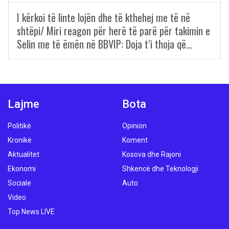
I kërkoi të linte lojën dhe të kthehej me të në
shtëpi/ Miri reagon për herë të parë për takimin e
Selin me të ëmën në BBVIP: Doja t’i thoja që…
Lajme
Bota
Politikë
Opinion
Kronikë
Koment
Aktualitet
Kosova dhe Rajoni
Ekonomi
Shkencë dhe Teknologji
Sociale
Auto
Video
Top News LIVE