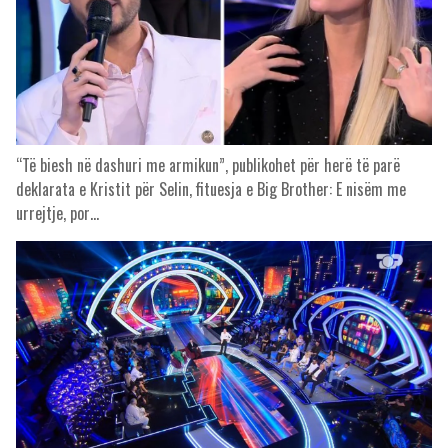
“Të biesh në dashuri me armikun”, publikohet për herë të parë
deklarata e Kristit për Selin, fituesja e Big Brother: E nisëm me
urrejtje, por…