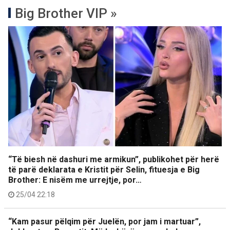
Big Brother VIP »
“Të biesh në dashuri me armikun”, publikohet për herë
të parë deklarata e Kristit për Selin, fituesja e Big
Brother: E nisëm me urrejtje, por…
25/04 22:18
“Kam pasur pëlqim për Juelën, por jam i martuar”,