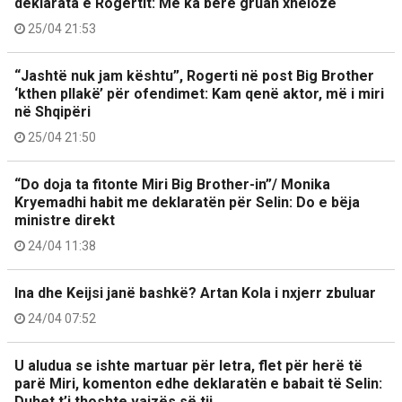
deklarata e Rogertit: Më ka bërë gruan xheloze
25/04 21:53
“Jashtë nuk jam kështu”, Rogerti në post Big Brother
‘kthen pllakë’ për ofendimet: Kam qenë aktor, më i miri
në Shqipëri
25/04 21:50
“Do doja ta fitonte Miri Big Brother-in”/ Monika
Kryemadhi habit me deklaratën për Selin: Do e bëja
ministre direkt
24/04 11:38
Ina dhe Keijsi janë bashkë? Artan Kola i nxjerr zbuluar
24/04 07:52
U aludua se ishte martuar për letra, flet për herë të
parë Miri, komenton edhe deklaratën e babait të Selin:
Duhet t’i thoshte vajzës së tij…