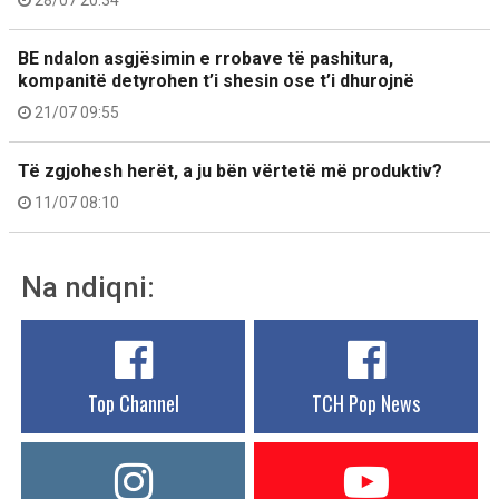
28/07 20:34
BE ndalon asgjësimin e rrobave të pashitura,
kompanitë detyrohen t’i shesin ose t’i dhurojnë
21/07 09:55
Të zgjohesh herët, a ju bën vërtetë më produktiv?
11/07 08:10
Na ndiqni:
Top Channel
TCH Pop News