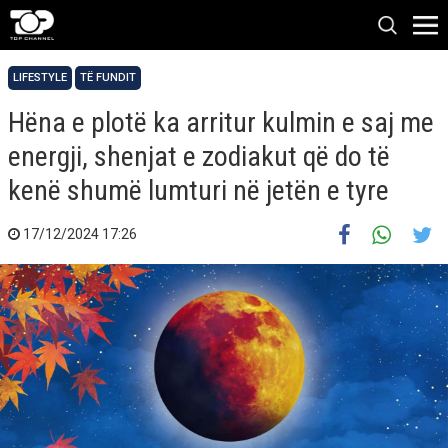
LIFESTYLE
TË FUNDIT
Hëna e plotë ka arritur kulmin e saj me
energji, shenjat e zodiakut që do të
kenë shumë lumturi në jetën e tyre
17/12/2024 17:26