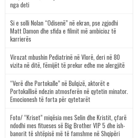
nga deti
Si e solli Nolan “Odisenë” në ekran, pse zgjodhi
Matt Damon dhe sfida e filmit më ambicioz të
karrierës
Virozat mbushin Pediatrinë në Vlorë, deri në 80
vizita në ditë, fëmijët të prekur edhe me alergjitë
“Verë dhe Portokalle” në Bulqizë, aktorët e
Portokallisë ndezin atmosferën në qytetin minator.
Emocionesh të forta për qytetarët
Foto/ “Kriset” miqësia mes Selin dhe Kristit, çfarë
ndodhi mes fitueses së Big Brother VIP 5 dhe ish-
banorit të shtëpisë më të famshme në Shqipëri