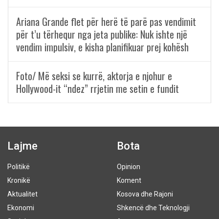
Ariana Grande flet për herë të parë pas vendimit
për t’u tërhequr nga jeta publike: Nuk ishte një
vendim impulsiv, e kisha planifikuar prej kohësh
Foto/ Më seksi se kurrë, aktorja e njohur e
Hollywood-it “ndez” rrjetin me setin e fundit
Lajme
Bota
Politikë
Opinion
Kronikë
Koment
Aktualitet
Kosova dhe Rajoni
Ekonomi
Shkencë dhe Teknologji