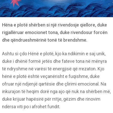
Hëna e plotë shërben si një rivendosje qiellore, duke
rigjallëruar emocionet tona, duke rivendosur forcën
dhe qëndrueshmërinë tonë të brendshme.
Ashtu si çdo Hënë e plotë, kjo ka ndikimin e saj unik,
duke i dhënë formë jetës dhe fateve tona në mënyra
të ndryshme në varësi të energjisë që rrezaton. Kjo
hënë e plotë është veçanërisht e fuqishme, duke
ofruar një ndjenjë qartësie dhe çlirimi emocional. Na
inkurajon të heqim dorë nga ajo që nuk na shërben më,
duke krijuar hapësirë për rritje, gëzim dhe rinovim
ndërsa viti po i afrohet fundit.