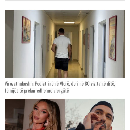
Virozat mbushin Pediatrinë në Vlorë, deri në 80 vizita në ditë,
fëmijët të prekur edhe me alergjitë