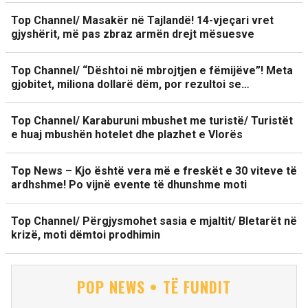
Top Channel/ Masakër në Tajlandë! 14-vjeçari vret
gjyshërit, më pas zbraz armën drejt mësuesve
Top Channel/ “Dështoi në mbrojtjen e fëmijëve”! Meta
gjobitet, miliona dollarë dëm, por rezultoi se…
Top Channel/ Karaburuni mbushet me turistë/ Turistët
e huaj mbushën hotelet dhe plazhet e Vlorës
Top News – Kjo është vera më e freskët e 30 viteve të
ardhshme! Po vijnë evente të dhunshme moti
Top Channel/ Përgjysmohet sasia e mjaltit/ Bletarët në
krizë, moti dëmtoi prodhimin
POP NEWS • TË FUNDIT