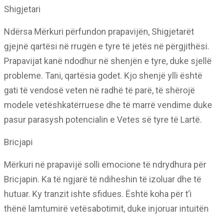
Shigjetari
Ndërsa Mërkuri përfundon prapavijën, Shigjetarët
gjejnë qartësi në rrugën e tyre të jetës në përgjithësi.
Prapavijat kanë ndodhur në shenjën e tyre, duke sjellë
probleme. Tani, qartësia godet. Kjo shenjë ylli është
gati të vendosë veten në radhë të parë, të shërojë
modele vetëshkatërruese dhe të marrë vendime duke
pasur parasysh potencialin e Vetes së tyre të Lartë.
Bricjapi
Mërkuri në prapavijë solli emocione të ndrydhura për
Bricjapin. Ka të ngjarë të ndiheshin të izoluar dhe të
hutuar. Ky tranzit ishte sfidues. Është koha për t’i
thënë lamtumirë vetësabotimit, duke injoruar intuitën