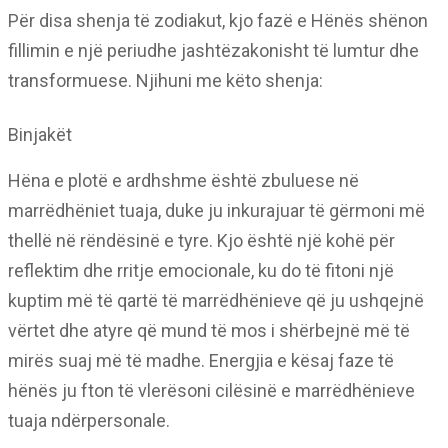
Për disa shenja të zodiakut, kjo fazë e Hënës shënon
fillimin e një periudhe jashtëzakonisht të lumtur dhe
transformuese. Njihuni me këto shenja:
Binjakët
Hëna e plotë e ardhshme është zbuluese në
marrëdhëniet tuaja, duke ju inkurajuar të gërmoni më
thellë në rëndësinë e tyre. Kjo është një kohë për
reflektim dhe rritje emocionale, ku do të fitoni një
kuptim më të qartë të marrëdhënieve që ju ushqejnë
vërtet dhe atyre që mund të mos i shërbejnë më të
mirës suaj më të madhe. Energjia e kësaj faze të
hënës ju fton të vlerësoni cilësinë e marrëdhënieve
tuaja ndërpersonale.