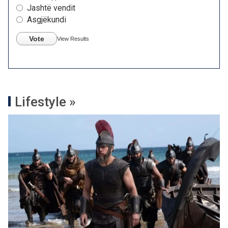
Jashtë vendit
Asgjëkundi
Vote
View Results
Lifestyle »