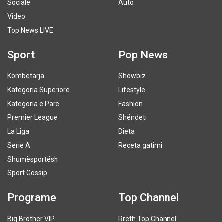
Sociale
Auto
Video
Top News LIVE
Sport
Pop News
Kombëtarja
Showbiz
Kategoria Superiore
Lifestyle
Kategoria e Parë
Fashion
Premier League
Shëndeti
La Liga
Dieta
Serie A
Receta gatimi
Shumësportësh
Sport Gossip
Programe
Top Channel
Big Brother VIP
Rreth Top Channel