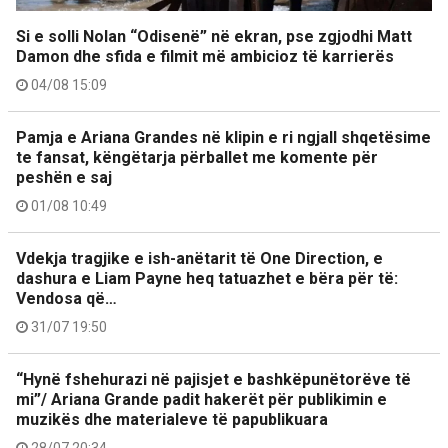
Si e solli Nolan “Odisenë” në ekran, pse zgjodhi Matt
Damon dhe sfida e filmit më ambicioz të karrierës
04/08 15:09
Pamja e Ariana Grandes në klipin e ri ngjall shqetësime
te fansat, këngëtarja përballet me komente për
peshën e saj
01/08 10:49
Vdekja tragjike e ish-anëtarit të One Direction, e
dashura e Liam Payne heq tatuazhet e bëra për të:
Vendosa që…
31/07 19:50
“Hynë fshehurazi në pajisjet e bashkëpunëtorëve të
mi”/ Ariana Grande padit hakerët për publikimin e
muzikës dhe materialeve të papublikuara