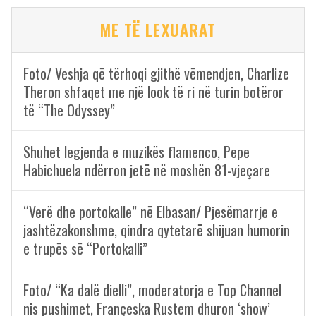
ME TË LEXUARAT
Foto/ Veshja që tërhoqi gjithë vëmendjen, Charlize
Theron shfaqet me një look të ri në turin botëror
të “The Odyssey”
Shuhet legjenda e muzikës flamenco, Pepe
Habichuela ndërron jetë në moshën 81-vjeçare
“Verë dhe portokalle” në Elbasan/ Pjesëmarrje e
jashtëzakonshme, qindra qytetarë shijuan humorin
e trupës së “Portokalli”
Foto/ “Ka dalë dielli”, moderatorja e Top Channel
nis pushimet, Françeska Rustem dhuron ‘show’