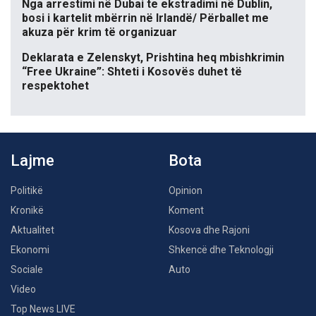
Nga arrestimi në Dubai te ekstradimi në Dublin,
bosi i kartelit mbërrin në Irlandë/ Përballet me
akuza për krim të organizuar
Deklarata e Zelenskyt, Prishtina heq mbishkrimin
“Free Ukraine”: Shteti i Kosovës duhet të
respektohet
Lajme
Bota
Politikë
Opinion
Kronikë
Koment
Aktualitet
Kosova dhe Rajoni
Ekonomi
Shkencë dhe Teknologji
Sociale
Auto
Video
Top News LIVE