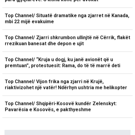
Top Channel/ Situatë dramatike nga zjarret në Kanada,
mbi 22 mijë evakuime
Top Channel/ Zjarri shkrumbon ullinjtë në Cërrik, flakët
rrezikuan banesat dhe depon e ujit
Top Channel/ “Kruja u dogj, ku janë avionët që u
premtuan”, protestuesit: Rama, do të të marrë deti
Top Channel/ Vijon frika nga zjarri në Krujë,
riaktivizohet një vatër! Ndërhyn ushtria me helikopter
Top Channel/ Shqipëri-Kosovë kundër Zelenskyt:
Pavarësia e Kosovës, e pakthyeshme