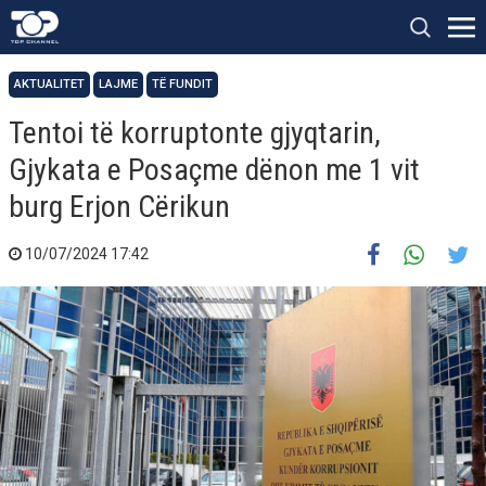
AKTUALITET
LAJME
TË FUNDIT
Tentoi të korruptonte gjyqtarin,
Gjykata e Posaçme dënon me 1 vit
burg Erjon Cërikun
10/07/2024 17:42