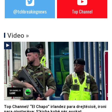
@tchbreakingnews
Top Channel
Video »
Top Channel/ “El Chapo” irlandez para drejtësisë, ironi
para gjyqtarëve: S’kisha kohë për avokat