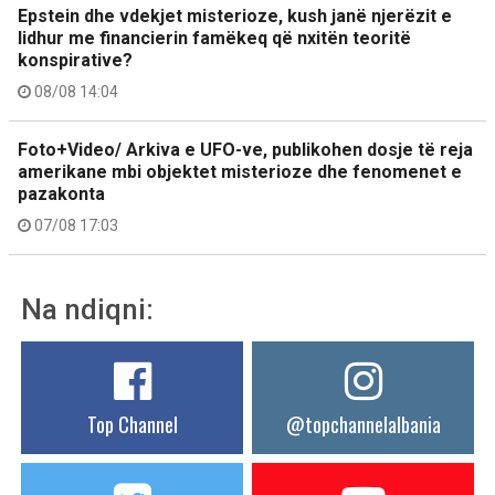
Epstein dhe vdekjet misterioze, kush janë njerëzit e
lidhur me financierin famëkeq që nxitën teoritë
konspirative?
08/08 14:04
Foto+Video/ Arkiva e UFO-ve, publikohen dosje të reja
amerikane mbi objektet misterioze dhe fenomenet e
pazakonta
07/08 17:03
Na ndiqni:
Top Channel
@topchannelalbania