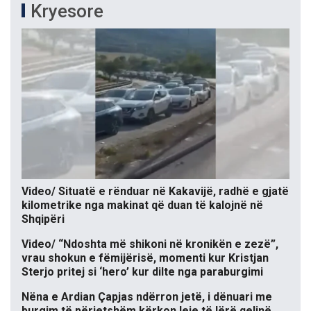
Kryesore
Video/ Situatë e rënduar në Kakavijë, radhë e gjatë
kilometrike nga makinat që duan të kalojnë në
Shqipëri
Video/ “Ndoshta më shikoni në kronikën e zezë”,
vrau shokun e fëmijërisë, momenti kur Kristjan
Sterjo pritej si ‘hero’ kur dilte nga paraburgimi
Nëna e Ardian Çapjas ndërron jetë, i dënuari me
burgim të përjetshëm kërkon leje të lërë qelinë