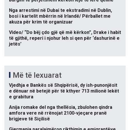
Nga arrestimi në Dubai te ekstradimi në Dublin,
bosi i kartelit mbërrin në Irlandë/ Përballet me
akuza për krim të organizuar
Video/ “Do bëj çdo gjë që më kërkon”, Drake i habit
të gjithë, reperi i njohur leh si qen për ‘dashurinë e
jetës’
Më të lexuarat
Vjedhja e Bankës së Shqipërisë, dy ish-punonjësit
e dënuar në betejë për të kthyer 713 milionë lekët
e grabitura
Anija romake del nga thellësia, zbulohen qindra
amfora vere në rrënojat 2100-vjeçare pranë
brigjeve të Siçilisë
Gjermania paralajmëron rikthimin e emigrantëve