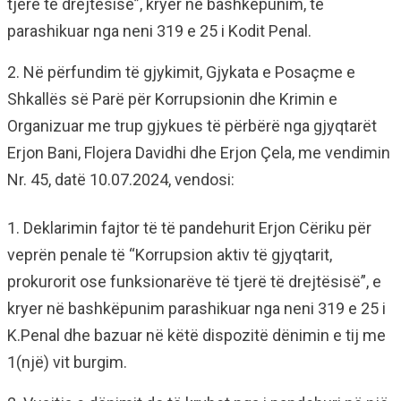
tjerë të drejtësisë”, kryer në bashkëpunim, të
parashikuar nga neni 319 e 25 i Kodit Penal.
2. Në përfundim të gjykimit, Gjykata e Posaçme e
Shkallës së Parë për Korrupsionin dhe Krimin e
Organizuar me trup gjykues të përbërë nga gjyqtarët
Erjon Bani, Flojera Davidhi dhe Erjon Çela, me vendimin
Nr. 45, datë 10.07.2024, vendosi:
1. Deklarimin fajtor të të pandehurit Erjon Cëriku për
veprën penale të “Korrupsion aktiv të gjyqtarit,
prokurorit ose funksionarëve të tjerë të drejtësisë”, e
kryer në bashkëpunim parashikuar nga neni 319 e 25 i
K.Penal dhe bazuar në këtë dispozitë dënimin e tij me
1(një) vit burgim.