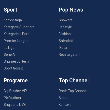
Sport
Pop News
Kombëtarja
Showbiz
Kategoria Superiore
Lifestyle
Kategoria e Parë
Fashion
Premier League
Shëndeti
La Liga
Dieta
Serie A
Receta gatimi
Shumësportësh
Sport Gossip
Programe
Top Channel
Big Brother VIP
Rreth Top Channel
Për’puthen
Bileta
Shqipëria LIVE
Kontakt