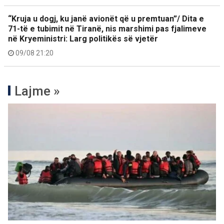
“Kruja u dogj, ku janë avionët që u premtuan”/ Dita e
71-të e tubimit në Tiranë, nis marshimi pas fjalimeve
në Kryeministri: Larg politikës së vjetër
09/08 21:20
Lajme »