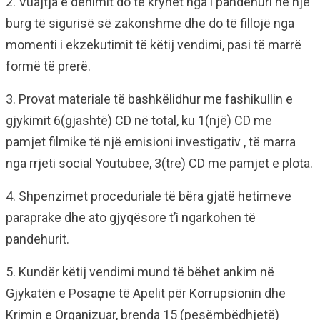
2. Vuajtja e dënimit do të kryhet nga i pandehuri në një
burg të sigurisë së zakonshme dhe do të fillojë nga
momenti i ekzekutimit të këtij vendimi, pasi të marrë
formë të prerë.
3. Provat materiale të bashkëlidhur me fashikullin e
gjykimit 6(gjashtë) CD në total, ku 1(një) CD me
pamjet filmike të një emisioni investigativ , të marra
nga rrjeti social Youtubee, 3(tre) CD me pamjet e plota.
4. Shpenzimet proceduriale të bëra gjatë hetimeve
paraprake dhe ato gjyqësore t’i ngarkohen të
pandehurit.
5. Kundër këtij vendimi mund të bëhet ankim në
Gjykatën e Posaҫme të Apelit për Korrupsionin dhe
Krimin e Organizuar, brenda 15 (pesëmbëdhjetë)