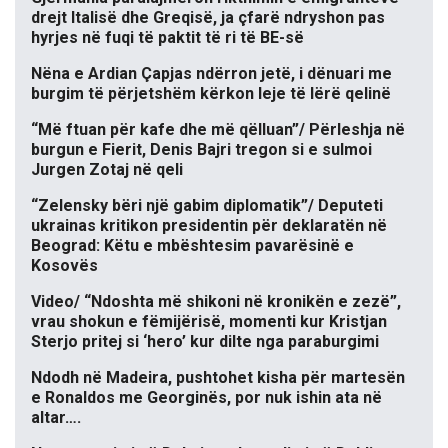
drejt Italisë dhe Greqisë, ja çfarë ndryshon pas
hyrjes në fuqi të paktit të ri të BE-së
Nëna e Ardian Çapjas ndërron jetë, i dënuari me
burgim të përjetshëm kërkon leje të lërë qelinë
“Më ftuan për kafe dhe më qëlluan”/ Përleshja në
burgun e Fierit, Denis Bajri tregon si e sulmoi
Jurgen Zotaj në qeli
“Zelensky bëri një gabim diplomatik”/ Deputeti
ukrainas kritikon presidentin për deklaratën në
Beograd: Këtu e mbështesim pavarësinë e
Kosovës
Video/ “Ndoshta më shikoni në kronikën e zezë”,
vrau shokun e fëmijërisë, momenti kur Kristjan
Sterjo pritej si ‘hero’ kur dilte nga paraburgimi
Ndodh në Madeira, pushtohet kisha për martesën
e Ronaldos me Georginës, por nuk ishin ata në
altar….