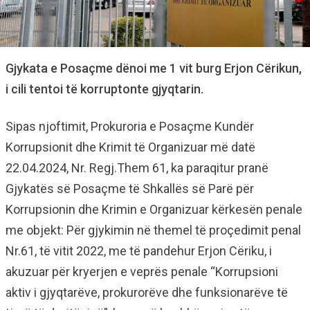
Gjykata e Posaçme dënoi me 1 vit burg Erjon Cërikun,
i cili tentoi të korruptonte gjyqtarin.
Sipas njoftimit, Prokuroria e Posaçme Kundër
Korrupsionit dhe Krimit të Organizuar më datë
22.04.2024, Nr. Regj.Them 61, ka paraqitur pranë
Gjykatës së Posaçme të Shkallës së Parë për
Korrupsionin dhe Krimin e Organizuar kërkesën penale
me objekt: Për gjykimin në themel të proçedimit penal
Nr.61, të vitit 2022, me të pandehur Erjon Cëriku, i
akuzuar për kryerjen e veprës penale “Korrupsioni
aktiv i gjyqtarëve, prokurorëve dhe funksionarëve të