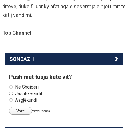
ditëve, duke filluar ky afat nga e nesërmja e njoftimit të
këtij vendimi.
Top Channel
SONDAZH
Pushimet tuaja këtë vit?
Në Shqipëri
Jashtë vendit
Asgjëkundi
Vote
View Results