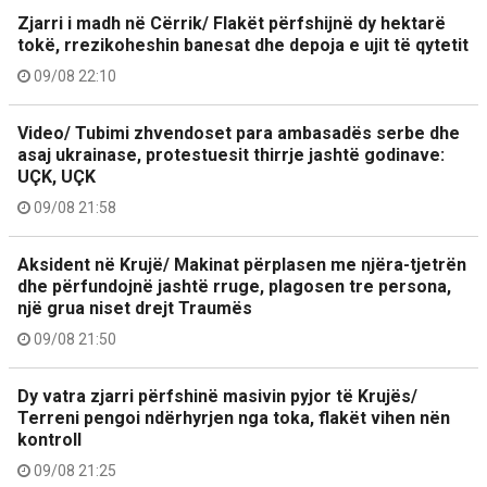
Zjarri i madh në Cërrik/ Flakët përfshijnë dy hektarë
tokë, rrezikoheshin banesat dhe depoja e ujit të qytetit
09/08 22:10
Video/ Tubimi zhvendoset para ambasadës serbe dhe
asaj ukrainase, protestuesit thirrje jashtë godinave:
UÇK, UÇK
09/08 21:58
Aksident në Krujë/ Makinat përplasen me njëra-tjetrën
dhe përfundojnë jashtë rruge, plagosen tre persona,
një grua niset drejt Traumës
09/08 21:50
Dy vatra zjarri përfshinë masivin pyjor të Krujës/
Terreni pengoi ndërhyrjen nga toka, flakët vihen nën
kontroll
09/08 21:25