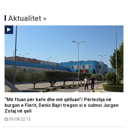
Aktualitet »
“Më ftuan për kafe dhe më qëlluan”/ Përleshja në
burgun e Fierit, Denis Bajri tregon si e sulmoi Jurgen
Zotaj në qeli
09/08 22:15