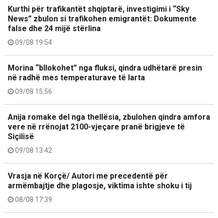
Kurthi për trafikantët shqiptarë, investigimi i “Sky
News” zbulon si trafikohen emigrantët: Dokumente
false dhe 24 mijë stërlina
09/08 19:54
Morina “bllokohet” nga fluksi, qindra udhëtarë presin
në radhë mes temperaturave të larta
09/08 15:56
Anija romake del nga thellësia, zbulohen qindra amfora
vere në rrënojat 2100-vjeçare pranë brigjeve të
Siçilisë
09/08 13:42
Vrasja në Korçë/ Autori me precedentë për
armëmbajtje dhe plagosje, viktima ishte shoku i tij
08/08 17:39