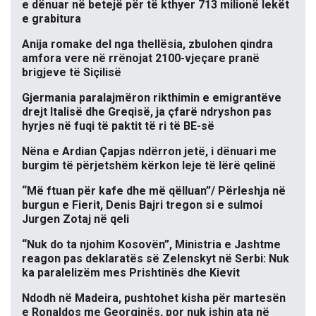
e dënuar në betejë për të kthyer 713 milionë lekët
e grabitura
Anija romake del nga thellësia, zbulohen qindra
amfora vere në rrënojat 2100-vjeçare pranë
brigjeve të Siçilisë
Gjermania paralajmëron rikthimin e emigrantëve
drejt Italisë dhe Greqisë, ja çfarë ndryshon pas
hyrjes në fuqi të paktit të ri të BE-së
Nëna e Ardian Çapjas ndërron jetë, i dënuari me
burgim të përjetshëm kërkon leje të lërë qelinë
“Më ftuan për kafe dhe më qëlluan”/ Përleshja në
burgun e Fierit, Denis Bajri tregon si e sulmoi
Jurgen Zotaj në qeli
“Nuk do ta njohim Kosovën”, Ministria e Jashtme
reagon pas deklaratës së Zelenskyt në Serbi: Nuk
ka paralelizëm mes Prishtinës dhe Kievit
Ndodh në Madeira, pushtohet kisha për martesën
e Ronaldos me Georginës, por nuk ishin ata në