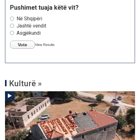
Pushimet tuaja këtë vit?
Në Shqipëri
Jashtë vendit
Asgjëkundi
Vote
View Results
Kulturë »