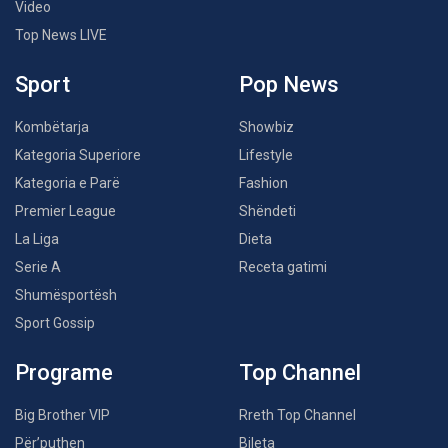
Video
Top News LIVE
Sport
Pop News
Kombëtarja
Showbiz
Kategoria Superiore
Lifestyle
Kategoria e Parë
Fashion
Premier League
Shëndeti
La Liga
Dieta
Serie A
Receta gatimi
Shumësportësh
Sport Gossip
Programe
Top Channel
Big Brother VIP
Rreth Top Channel
Për’puthen
Bileta