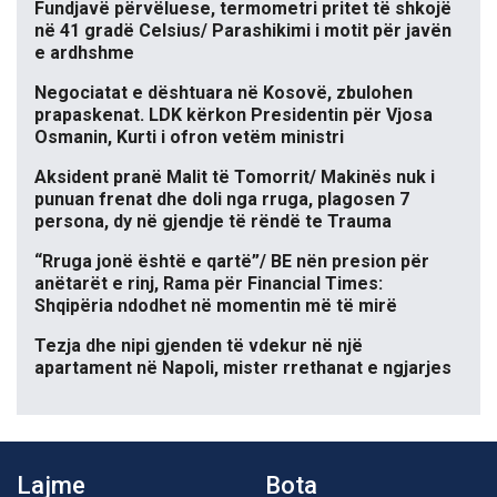
Fundjavë përvëluese, termometri pritet të shkojë
në 41 gradë Celsius/ Parashikimi i motit për javën
e ardhshme
Negociatat e dështuara në Kosovë, zbulohen
prapaskenat. LDK kërkon Presidentin për Vjosa
Osmanin, Kurti i ofron vetëm ministri
Aksident pranë Malit të Tomorrit/ Makinës nuk i
punuan frenat dhe doli nga rruga, plagosen 7
persona, dy në gjendje të rëndë te Trauma
“Rruga jonë është e qartë”/ BE nën presion për
anëtarët e rinj, Rama për Financial Times:
Shqipëria ndodhet në momentin më të mirë
Tezja dhe nipi gjenden të vdekur në një
apartament në Napoli, mister rrethanat e ngjarjes
Lajme
Bota