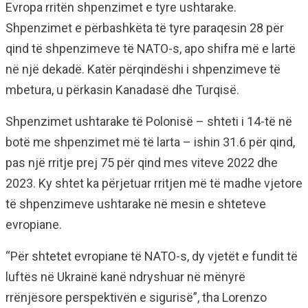
Evropa rritën shpenzimet e tyre ushtarake.
Shpenzimet e përbashkëta të tyre paraqesin 28 për
qind të shpenzimeve të NATO-s, apo shifra më e lartë
në një dekadë. Katër përqindëshi i shpenzimeve të
mbetura, u përkasin Kanadasë dhe Turqisë.
Shpenzimet ushtarake të Polonisë – shteti i 14-të në
botë me shpenzimet më të larta – ishin 31.6 për qind,
pas një rritje prej 75 për qind mes viteve 2022 dhe
2023. Ky shtet ka përjetuar rritjen më të madhe vjetore
të shpenzimeve ushtarake në mesin e shteteve
evropiane.
“Për shtetet evropiane të NATO-s, dy vjetët e fundit të
luftës në Ukrainë kanë ndryshuar në mënyrë
rrënjësore perspektivën e sigurisë”, tha Lorenzo