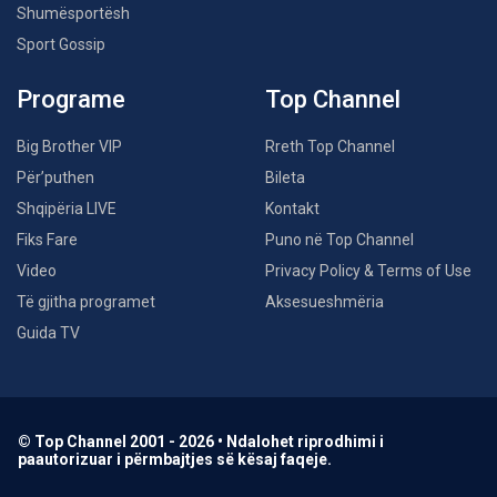
Shumësportësh
Sport Gossip
Programe
Top Channel
Big Brother VIP
Rreth Top Channel
Për’puthen
Bileta
Shqipëria LIVE
Kontakt
Fiks Fare
Puno në Top Channel
Video
Privacy Policy & Terms of Use
Të gjitha programet
Aksesueshmëria
Guida TV
© Top Channel 2001 - 2026 • Ndalohet riprodhimi i
paautorizuar i përmbajtjes së kësaj faqeje.