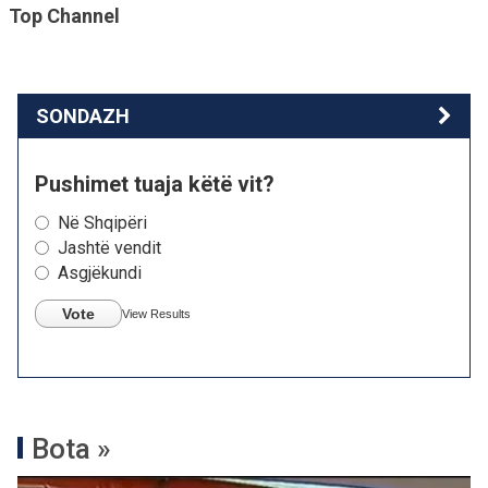
Top Channel
SONDAZH
Pushimet tuaja këtë vit?
Në Shqipëri
Jashtë vendit
Asgjëkundi
Vote
View Results
Bota »