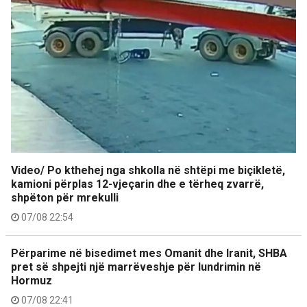
Video/ Po kthehej nga shkolla në shtëpi me biçikletë,
kamioni përplas 12-vjeçarin dhe e tërheq zvarrë,
shpëton për mrekulli
07/08 22:54
Përparime në bisedimet mes Omanit dhe Iranit, SHBA
pret së shpejti një marrëveshje për lundrimin në
Hormuz
07/08 22:41