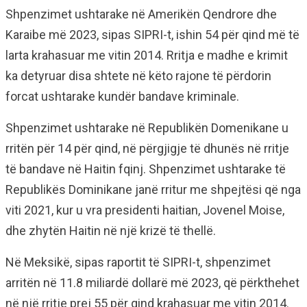
Shpenzimet ushtarake në Amerikën Qendrore dhe
Karaibe më 2023, sipas SIPRI-t, ishin 54 për qind më të
larta krahasuar me vitin 2014. Rritja e madhe e krimit
ka detyruar disa shtete në këto rajone të përdorin
forcat ushtarake kundër bandave kriminale.
Shpenzimet ushtarake në Republikën Domenikane u
rritën për 14 për qind, në përgjigje të dhunës në rritje
të bandave në Haitin fqinj. Shpenzimet ushtarake të
Republikës Dominikane janë rritur me shpejtësi që nga
viti 2021, kur u vra presidenti haitian, Jovenel Moise,
dhe zhytën Haitin në një krizë të thellë.
Në Meksikë, sipas raportit të SIPRI-t, shpenzimet
arritën në 11.8 miliardë dollarë më 2023, që përkthehet
në një rritje prej 55 për qind krahasuar me vitin 2014.