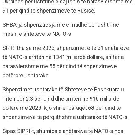
Ukrainës për ushtrinë e saj ishin të barasvlershme me
91 për qind të shpenzimeve të Rusisë.
SHBA-ja shpenzuesja më e madhe për ushtri në
mesin e shteteve të NATO-s
SIPRI tha se më 2023, shpenzimet e të 31 anëtarëve
të NATO-s arritën në 1341 miliardë dollarë, shifër e
barasvlershme me 55 për qind të shpenzimeve
botërore ushtarake.
Shpenzimet ushtarake të Shteteve të Bashkuara u
rritën për 2.3 për qind dhe arritën në 916 miliardë
dollarë më 2023. Kjo shifër paraqet 68 për qind të
shpenzimeve të përgjithshme ushtarake të NATO-s.
Sipas SIPRI-t, shumica e anëtarëve të NATO-s nga