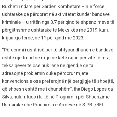
Buxheti i ndarë për Gardën Kombëtare – një forcë
ushtarake që përdoret në aktivitetet kundër bandave
kriminale – u rritën nga 0.7 për qind të shpenzimeve të
përgjithshme ushtarake të Meksikës më 2019, kur u
krijua kjo forcë, në 11 për qind më 2023.
“Përdorimi i ushtrisë për të shtypur dhunën e bandave
është një trend në rritje në këtë rajon për vite të tëra,
teksa qeveritë ose nuk janë në gjendje që ta
adresojnë problemin duke përdorur mjete
konvencionale ose preferojnë një përgjigje të shpejtë,
që shpesh është më i dhunshëm”, tha Diego Lopes da
Silva, hulumtues i lartë në Programin për Shpenzime
Ushtarake dhe Prodhimin e Armëve në SIPRI./REL