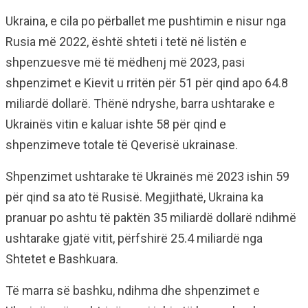
Ukraina, e cila po përballet me pushtimin e nisur nga
Rusia më 2022, është shteti i tetë në listën e
shpenzuesve më të mëdhenj më 2023, pasi
shpenzimet e Kievit u rritën për 51 për qind apo 64.8
miliardë dollarë. Thënë ndryshe, barra ushtarake e
Ukrainës vitin e kaluar ishte 58 për qind e
shpenzimeve totale të Qeverisë ukrainase.
Shpenzimet ushtarake të Ukrainës më 2023 ishin 59
për qind sa ato të Rusisë. Megjithatë, Ukraina ka
pranuar po ashtu të paktën 35 miliardë dollarë ndihmë
ushtarake gjatë vitit, përfshirë 25.4 miliardë nga
Shtetet e Bashkuara.
Të marra së bashku, ndihma dhe shpenzimet e