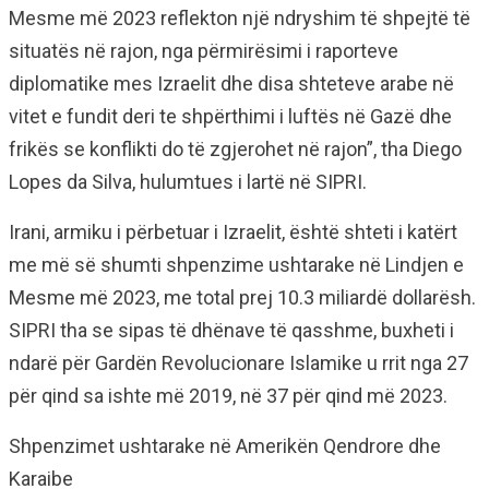
Mesme më 2023 reflekton një ndryshim të shpejtë të
situatës në rajon, nga përmirësimi i raporteve
diplomatike mes Izraelit dhe disa shteteve arabe në
vitet e fundit deri te shpërthimi i luftës në Gazë dhe
frikës se konflikti do të zgjerohet në rajon”, tha Diego
Lopes da Silva, hulumtues i lartë në SIPRI.
Irani, armiku i përbetuar i Izraelit, është shteti i katërt
me më së shumti shpenzime ushtarake në Lindjen e
Mesme më 2023, me total prej 10.3 miliardë dollarësh.
SIPRI tha se sipas të dhënave të qasshme, buxheti i
ndarë për Gardën Revolucionare Islamike u rrit nga 27
për qind sa ishte më 2019, në 37 për qind më 2023.
Shpenzimet ushtarake në Amerikën Qendrore dhe
Karaibe