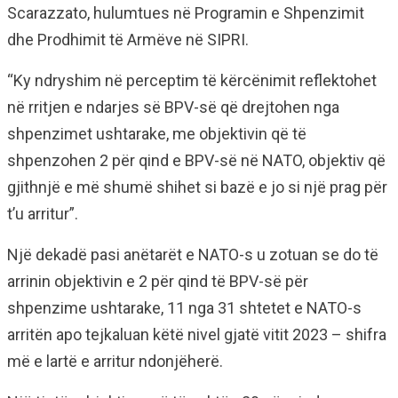
Scarazzato, hulumtues në Programin e Shpenzimit
dhe Prodhimit të Armëve në SIPRI.
“Ky ndryshim në perceptim të kërcënimit reflektohet
në rritjen e ndarjes së BPV-së që drejtohen nga
shpenzimet ushtarake, me objektivin që të
shpenzohen 2 për qind e BPV-së në NATO, objektiv që
gjithnjë e më shumë shihet si bazë e jo si një prag për
t’u arritur”.
Një dekadë pasi anëtarët e NATO-s u zotuan se do të
arrinin objektivin e 2 për qind të BPV-së për
shpenzime ushtarake, 11 nga 31 shtetet e NATO-s
arritën apo tejkaluan këtë nivel gjatë vitit 2023 – shifra
më e lartë e arritur ndonjëherë.