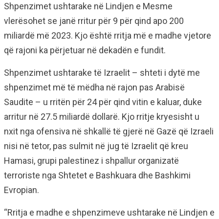
Shpenzimet ushtarake në Lindjen e Mesme
vlerësohet se janë rritur për 9 për qind apo 200
miliardë më 2023. Kjo është rritja më e madhe vjetore
që rajoni ka përjetuar në dekadën e fundit.
Shpenzimet ushtarake të Izraelit – shteti i dytë me
shpenzimet më të mëdha në rajon pas Arabisë
Saudite – u rritën për 24 për qind vitin e kaluar, duke
arritur në 27.5 miliardë dollarë. Kjo rritje kryesisht u
nxit nga ofensiva në shkallë të gjerë në Gazë që Izraeli
nisi në tetor, pas sulmit në jug të Izraelit që kreu
Hamasi, grupi palestinez i shpallur organizatë
terroriste nga Shtetet e Bashkuara dhe Bashkimi
Evropian.
“Rritja e madhe e shpenzimeve ushtarake në Lindjen e