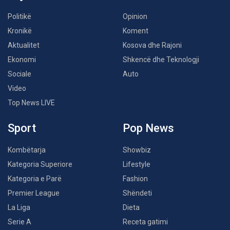
Politikë
Opinion
Kronikë
Koment
Aktualitet
Kosova dhe Rajoni
Ekonomi
Shkencë dhe Teknologji
Sociale
Auto
Video
Top News LIVE
Sport
Pop News
Kombëtarja
Showbiz
Kategoria Superiore
Lifestyle
Kategoria e Parë
Fashion
Premier League
Shëndeti
La Liga
Dieta
Serie A
Receta gatimi