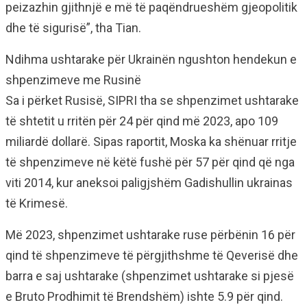
peizazhin gjithnjë e më të paqëndrueshëm gjeopolitik
dhe të sigurisë”, tha Tian.
Ndihma ushtarake për Ukrainën ngushton hendekun e
shpenzimeve me Rusinë
Sa i përket Rusisë, SIPRI tha se shpenzimet ushtarake
të shtetit u rritën për 24 për qind më 2023, apo 109
miliardë dollarë. Sipas raportit, Moska ka shënuar rritje
të shpenzimeve në këtë fushë për 57 për qind që nga
viti 2014, kur aneksoi paligjshëm Gadishullin ukrainas
të Krimesë.
Më 2023, shpenzimet ushtarake ruse përbënin 16 për
qind të shpenzimeve të përgjithshme të Qeverisë dhe
barra e saj ushtarake (shpenzimet ushtarake si pjesë
e Bruto Prodhimit të Brendshëm) ishte 5.9 për qind.