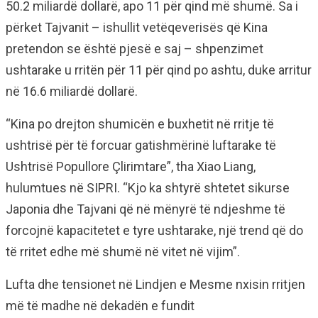
50.2 miliardë dollarë, apo 11 për qind më shumë. Sa i
përket Tajvanit – ishullit vetëqeverisës që Kina
pretendon se është pjesë e saj – shpenzimet
ushtarake u rritën për 11 për qind po ashtu, duke arritur
në 16.6 miliardë dollarë.
“Kina po drejton shumicën e buxhetit në rritje të
ushtrisë për të forcuar gatishmërinë luftarake të
Ushtrisë Popullore Çlirimtare”, tha Xiao Liang,
hulumtues në SIPRI. “Kjo ka shtyrë shtetet sikurse
Japonia dhe Tajvani që në mënyrë të ndjeshme të
forcojnë kapacitetet e tyre ushtarake, një trend që do
të rritet edhe më shumë në vitet në vijim”.
Lufta dhe tensionet në Lindjen e Mesme nxisin rritjen
më të madhe në dekadën e fundit