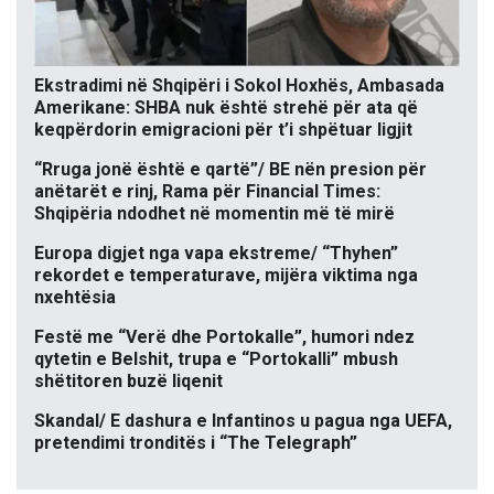
Ekstradimi në Shqipëri i Sokol Hoxhës, Ambasada
Amerikane: SHBA nuk është strehë për ata që
keqpërdorin emigracioni për t’i shpëtuar ligjit
“Rruga jonë është e qartë”/ BE nën presion për
anëtarët e rinj, Rama për Financial Times:
Shqipëria ndodhet në momentin më të mirë
Europa digjet nga vapa ekstreme/ “Thyhen”
rekordet e temperaturave, mijëra viktima nga
nxehtësia
Festë me “Verë dhe Portokalle”, humori ndez
qytetin e Belshit, trupa e “Portokalli” mbush
shëtitoren buzë liqenit
Skandal/ E dashura e Infantinos u pagua nga UEFA,
pretendimi tronditës i “The Telegraph”