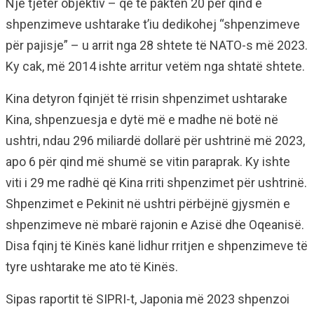
Një tjetër objektiv – që të paktën 20 për qind e
shpenzimeve ushtarake t’iu dedikohej “shpenzimeve
për pajisje” – u arrit nga 28 shtete të NATO-s më 2023.
Ky cak, më 2014 ishte arritur vetëm nga shtatë shtete.
Kina detyron fqinjët të rrisin shpenzimet ushtarake
Kina, shpenzuesja e dytë më e madhe në botë në
ushtri, ndau 296 miliardë dollarë për ushtrinë më 2023,
apo 6 për qind më shumë se vitin paraprak. Ky ishte
viti i 29 me radhë që Kina rriti shpenzimet për ushtrinë.
Shpenzimet e Pekinit në ushtri përbëjnë gjysmën e
shpenzimeve në mbarë rajonin e Azisë dhe Oqeanisë.
Disa fqinj të Kinës kanë lidhur rritjen e shpenzimeve të
tyre ushtarake me ato të Kinës.
Sipas raportit të SIPRI-t, Japonia më 2023 shpenzoi