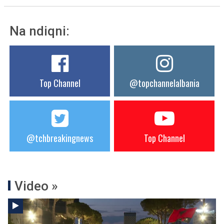
Na ndiqni:
Top Channel
@topchannelalbania
@tchbreakingnews
Top Channel
Video »