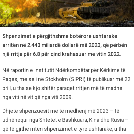
Shpenzimet e përgjithshme botërore ushtarake
arritën në 2.443 miliardë dollarë më 2023, që përbën
një rritje për 6.8 për qind krahasuar me vitin 2022.
Në raportin e Institutit Ndërkombëtar për Kërkime të
Paqes, me seli në Stokholm (SIPRI) të publikuar më 22
prill, u tha se kjo shifër paraqet rritjen më të madhe
nga viti në vit që nga viti 2009.
Dhjetë shpenzuesit më të mëdhenj më 2023 – të
udhëhequr nga Shtetet e Bashkuara, Kina dhe Rusia –
që të gjithë rritën shpenzimet e tyre ushtarake, u tha