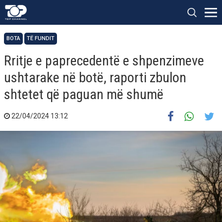
BOTA
TË FUNDIT
Rritje e paprecedentë e shpenzimeve
ushtarake në botë, raporti zbulon
shtetet që paguan më shumë
22/04/2024 13:12