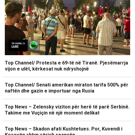
Top Channel/ Protesta e 69-të në Tiranë. Pjesëmarrja
vijon e ulët, kërkesat nuk ndryshojnë
Top Channel/ Senati amerikan miraton tarifa 500% për
naftën dhe gazin e importuar nga Rusia
Top News – Zelensky viziton për herë të parë Serbinë.
Takime me Vuçiçin në një moment delikat
Top News – Skadon afati Kushtetues. Por, Kuvendi i
Kosovën shtyn sërish seancën