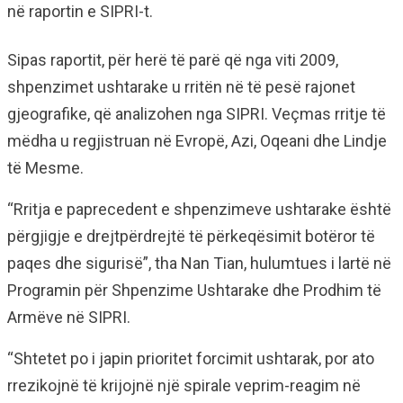
në raportin e SIPRI-t.
Sipas raportit, për herë të parë që nga viti 2009,
shpenzimet ushtarake u rritën në të pesë rajonet
gjeografike, që analizohen nga SIPRI. Veçmas rritje të
mëdha u regjistruan në Evropë, Azi, Oqeani dhe Lindje
të Mesme.
“Rritja e paprecedent e shpenzimeve ushtarake është
përgjigje e drejtpërdrejtë të përkeqësimit botëror të
paqes dhe sigurisë”, tha Nan Tian, hulumtues i lartë në
Programin për Shpenzime Ushtarake dhe Prodhim të
Armëve në SIPRI.
“Shtetet po i japin prioritet forcimit ushtarak, por ato
rrezikojnë të krijojnë një spirale veprim-reagim në