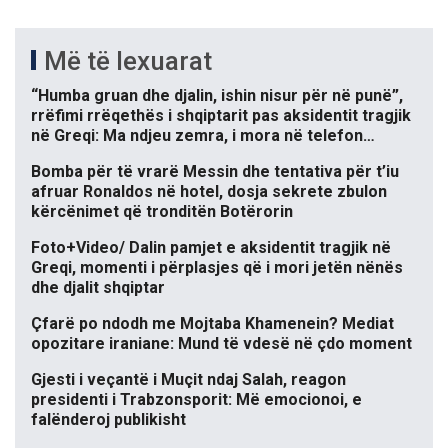
Më të lexuarat
“Humba gruan dhe djalin, ishin nisur për në punë”,
rrëfimi rrëqethës i shqiptarit pas aksidentit tragjik
në Greqi: Ma ndjeu zemra, i mora në telefon…
Bomba për të vrarë Messin dhe tentativa për t’iu
afruar Ronaldos në hotel, dosja sekrete zbulon
kërcënimet që tronditën Botërorin
Foto+Video/ Dalin pamjet e aksidentit tragjik në
Greqi, momenti i përplasjes që i mori jetën nënës
dhe djalit shqiptar
Çfarë po ndodh me Mojtaba Khamenein? Mediat
opozitare iraniane: Mund të vdesë në çdo moment
Gjesti i veçantë i Muçit ndaj Salah, reagon
presidenti i Trabzonsporit: Më emocionoi, e
falënderoj publikisht