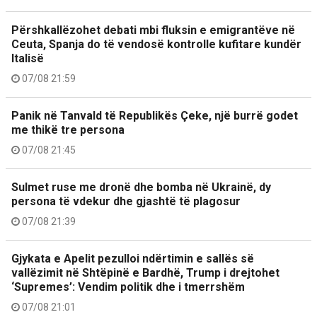
Përshkallëzohet debati mbi fluksin e emigrantëve në
Ceuta, Spanja do të vendosë kontrolle kufitare kundër
Italisë
07/08 21:59
Panik në Tanvald të Republikës Çeke, një burrë godet
me thikë tre persona
07/08 21:45
Sulmet ruse me dronë dhe bomba në Ukrainë, dy
persona të vdekur dhe gjashtë të plagosur
07/08 21:39
Gjykata e Apelit pezulloi ndërtimin e sallës së
vallëzimit në Shtëpinë e Bardhë, Trump i drejtohet
‘Supremes’: Vendim politik dhe i tmerrshëm
07/08 21:01