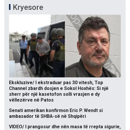
Kryesore
Ekskluzive/ I ekstraduar pas 30 vitesh, Top
Channel zbardh dosjen e Sokol Hoxhës: Si një
sherr për një kasetofon solli vrasjen e dy
vëllezërve në Patos
Senati amerikan konfirmon Eric P. Wendt si
ambasador të SHBA-së në Shqipëri
VIDEO/ I prangosur dhe nën masa të rrepta sigurie,