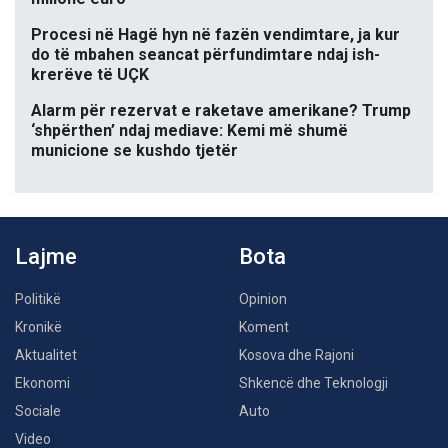
Procesi në Hagë hyn në fazën vendimtare, ja kur
do të mbahen seancat përfundimtare ndaj ish-
krerëve të UÇK
Alarm për rezervat e raketave amerikane? Trump
‘shpërthen’ ndaj mediave: Kemi më shumë
municione se kushdo tjetër
Lajme
Bota
Politikë
Opinion
Kronikë
Koment
Aktualitet
Kosova dhe Rajoni
Ekonomi
Shkencë dhe Teknologji
Sociale
Auto
Video