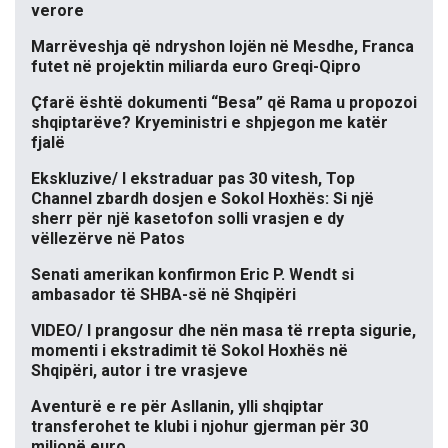
verore
Marrëveshja që ndryshon lojën në Mesdhe, Franca
futet në projektin miliarda euro Greqi-Qipro
Çfarë është dokumenti “Besa” që Rama u propozoi
shqiptarëve? Kryeministri e shpjegon me katër
fjalë
Ekskluzive/ I ekstraduar pas 30 vitesh, Top
Channel zbardh dosjen e Sokol Hoxhës: Si një
sherr për një kasetofon solli vrasjen e dy
vëllezërve në Patos
Senati amerikan konfirmon Eric P. Wendt si
ambasador të SHBA-së në Shqipëri
VIDEO/ I prangosur dhe nën masa të rrepta sigurie,
momenti i ekstradimit të Sokol Hoxhës në
Shqipëri, autor i tre vrasjeve
Aventurë e re për Asllanin, ylli shqiptar
transferohet te klubi i njohur gjerman për 30
milionë euro