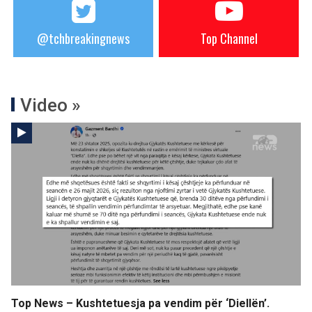
@tchbreakingnews
Top Channel
Video »
Top News – Kushtetuesja pa vendim për ‘Diellën’.