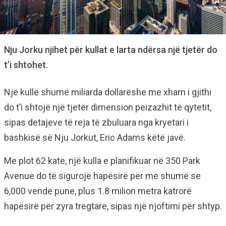
Nju Jorku njihet për kullat e larta ndërsa një tjetër do
t’i shtohet.
Një kullë shumë miliarda dollarëshe me xham i gjithi
do t’i shtojë një tjetër dimension peizazhit të qytetit,
sipas detajeve të reja të zbuluara nga kryetari i
bashkisë së Nju Jorkut, Eric Adams këtë javë.
Me plot 62 kate, një kulla e planifikuar në 350 Park
Avenue do të sigurojë hapësirë ​​për më shumë se
6,000 vende pune, plus 1.8 milion metra katrorë
hapësirë ​​​​për zyra tregtare, sipas një njoftimi për shtyp.