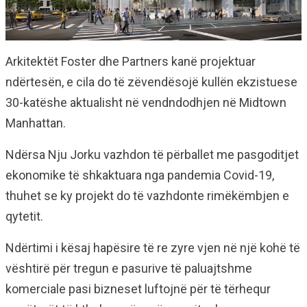
Arkitektët Foster dhe Partners kanë projektuar
ndërtesën, e cila do të zëvendësojë kullën ekzistuese
30-katëshe aktualisht në vendndodhjen në Midtown
Manhattan.
Ndërsa Nju Jorku vazhdon të përballet me pasgoditjet
ekonomike të shkaktuara nga pandemia Covid-19,
thuhet se ky projekt do të vazhdonte rimëkëmbjen e
qytetit.
Ndërtimi i kësaj hapësire të re zyre vjen në një kohë të
vështirë për tregun e pasurive të paluajtshme
komerciale pasi bizneset luftojnë për të tërhequr