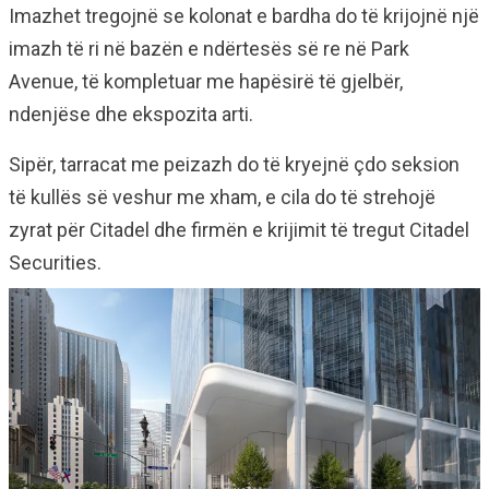
Imazhet tregojnë se kolonat e bardha do të krijojnë një
imazh të ri në bazën e ndërtesës së re në Park
Avenue, të kompletuar me hapësirë ​​të gjelbër,
ndenjëse dhe ekspozita arti.
Sipër, tarracat me peizazh do të kryejnë çdo seksion
të kullës së veshur me xham, e cila do të strehojë
zyrat për Citadel dhe firmën e krijimit të tregut Citadel
Securities.