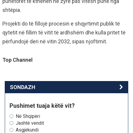
punëtorët të kthehen në zyrë pas vitesh pune nga
shtëpia.
Projekti do të fillojë procesin e shqyrtimit publik të
qytetit në fillim të vitit të ardhshëm dhe kulla pritet të
përfundojë deri në vitin 2032, sipas njoftimit.
Top Channel
SONDAZH
Pushimet tuaja këtë vit?
Në Shqipëri
Jashtë vendit
Asgjëkundi