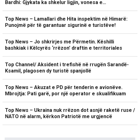
Bardhi: Gjykata ka shkelur ligjin, vonesa e…
Top News – Lamallari dhe Hita inspektim në Himarë:
Punojmë për të garantuar sigurinë e turistëve!
Top News – Jo shkrirjes me Përmetin. Këshilli
bashkiak i Këlcyrës ‘rrëzon’ draftin e territoriales
Top Channel/ Aksident i trefishë në rrugën Sarandë-
Ksamil, plagosen dy turistë spanjollë
Top News – Akuzat e PD për tenderin e avionëve.
Mbrojtja: Pati garë, por një operator e skualifikuam
Top News – Ukraina nuk rrëzon dot asnjë raketë ruse /
NATO në alarm, kërkon Patriotë me urgjencë