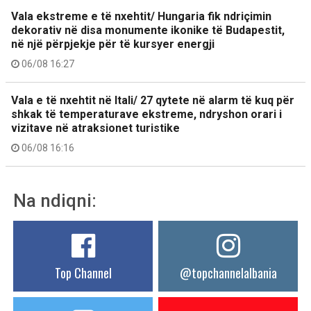
Vala ekstreme e të nxehtit/ Hungaria fik ndriçimin
dekorativ në disa monumente ikonike të Budapestit,
në një përpjekje për të kursyer energji
06/08 16:27
Vala e të nxehtit në Itali/ 27 qytete në alarm të kuq për
shkak të temperaturave ekstreme, ndryshon orari i
vizitave në atraksionet turistike
06/08 16:16
Na ndiqni:
Top Channel
@topchannelalbania