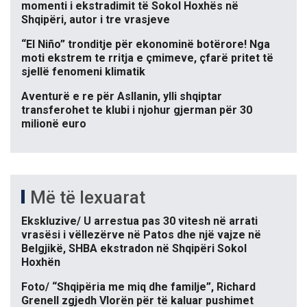
momenti i ekstradimit të Sokol Hoxhës në
Shqipëri, autor i tre vrasjeve
“El Niño” tronditje për ekonominë botërore! Nga
moti ekstrem te rritja e çmimeve, çfarë pritet të
sjellë fenomeni klimatik
Aventurë e re për Asllanin, ylli shqiptar
transferohet te klubi i njohur gjerman për 30
milionë euro
Më të lexuarat
Ekskluzive/ U arrestua pas 30 vitesh në arrati
vrasësi i vëllezërve në Patos dhe një vajze në
Belgjikë, SHBA ekstradon në Shqipëri Sokol
Hoxhën
Foto/ “Shqipëria me miq dhe familje”, Richard
Grenell zgjedh Vlorën për të kaluar pushimet