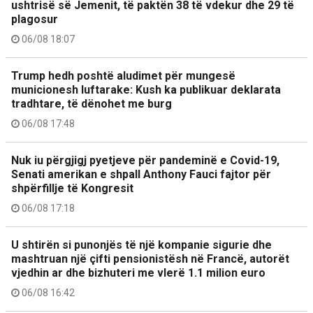
ushtrisë së Jemenit, të paktën 38 të vdekur dhe 29 të
plagosur
06/08 18:07
Trump hedh poshtë aludimet për mungesë
municionesh luftarake: Kush ka publikuar deklarata
tradhtare, të dënohet me burg
06/08 17:48
Nuk iu përgjigj pyetjeve për pandeminë e Covid-19,
Senati amerikan e shpall Anthony Fauci fajtor për
shpërfillje të Kongresit
06/08 17:18
U shtirën si punonjës të një kompanie sigurie dhe
mashtruan një çifti pensionistësh në Francë, autorët
vjedhin ar dhe bizhuteri me vlerë 1.1 milion euro
06/08 16:42