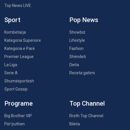
Top News LIVE
Sport
Pop News
Kombëtarja
Showbiz
Kategoria Superiore
Lifestyle
Kategoria e Parë
Fashion
Premier League
Shëndeti
La Liga
Dieta
Serie A
Receta gatimi
Shumësportësh
Sport Gossip
Programe
Top Channel
Big Brother VIP
Rreth Top Channel
Për’puthen
Bileta