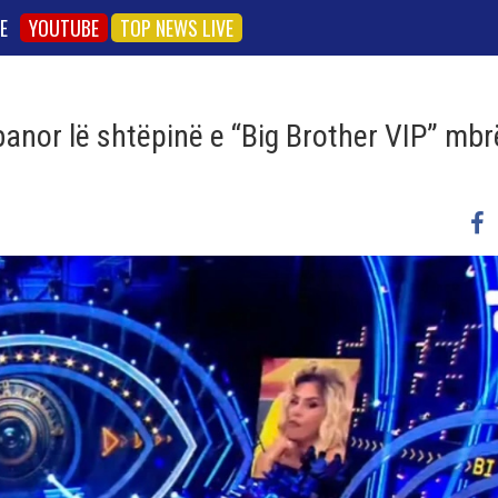
E
YOUTUBE
TOP NEWS LIVE
r banor lë shtëpinë e “Big Brother VIP” mb