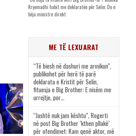
Kryemadhi habit me deklaratën për Selin: Do e
bëja ministre direkt
ME TË LEXUARAT
“Të biesh në dashuri me armikun”,
publikohet për herë të parë
deklarata e Kristit për Selin,
fituesja e Big Brother: E nisëm me
urrejtje, por…
“Jashtë nuk jam kështu”, Rogerti
në post Big Brother ‘kthen pllakë’
për ofendimet: Kam qenë aktor, më