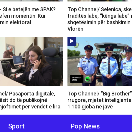
 Si e betejën me SPAK?
Top Channel/ Selenica, ske
rëfen momentin: Kur
traditës labe, “kënga labe”
imin elektoral
shqetësimin për bashkimin
Vlorën
l/ Pasaporta digjitale,
Top Channel/ “Big Brother” 
sit do të publikojnë
rrugore, mjetet inteligjent
joftimet për vendet e lira
1.100 gjoba në javë
Sport
Pop News