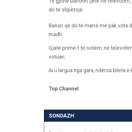
Të gjithë banorët janë në televotim
do të shpëtojë.
Banori që do të marrë më pak vota d
madh.
Gjatë prime-t të sotëm, në televotim
votuari.
Ai u largua nga gara, ndërsa bileta e
Top Channel
SONDAZH