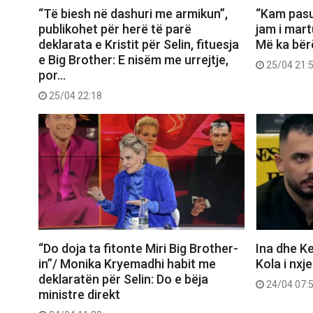
“Të biesh në dashuri me armikun”,
“Kam pasu
publikohet për herë të parë
jam i mart
deklarata e Kristit për Selin, fituesja
Më ka bër
e Big Brother: E nisëm me urrejtje,
25/04 21:
por…
25/04 22:18
“Do doja ta fitonte Miri Big Brother-
Ina dhe Ke
in”/ Monika Kryemadhi habit me
Kola i nxj
deklaratën për Selin: Do e bëja
24/04 07:
ministre direkt