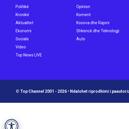
Politikë
Opinion
Kronikë
Koment
Aktualitet
Kosova dhe Rajoni
Ekonomi
Shkencë dhe Teknologji
Sociale
Auto
Video
Top News LIVE
© Top Channel 2001 - 2026 • Ndalohet riprodhimi i paautoriz