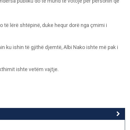
, ndërsa publiku do të mund të votojë për personin që
o të lërë shtëpinë, duke hequr dorë nga çmimi i
in ku ishin të gjithë djemtë, Albi Nako ishte më pak i
 kthimit ishte vetëm vajtje.