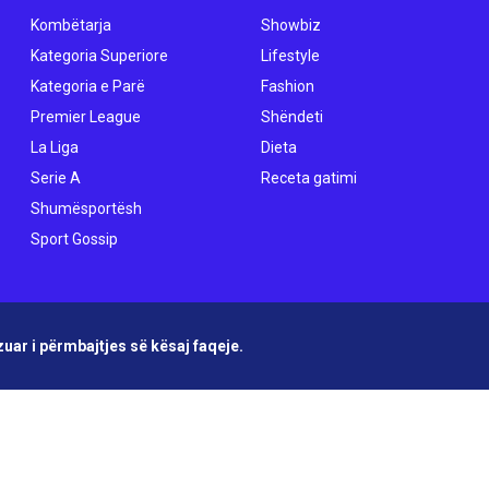
Kombëtarja
Showbiz
Kategoria Superiore
Lifestyle
Kategoria e Parë
Fashion
Premier League
Shëndeti
La Liga
Dieta
Serie A
Receta gatimi
Shumësportësh
Sport Gossip
uar i përmbajtjes së kësaj faqeje.