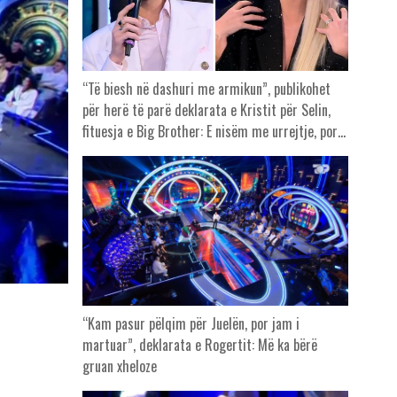
“Të biesh në dashuri me armikun”, publikohet
për herë të parë deklarata e Kristit për Selin,
fituesja e Big Brother: E nisëm me urrejtje, por…
“Kam pasur pëlqim për Juelën, por jam i
martuar”, deklarata e Rogertit: Më ka bërë
gruan xheloze