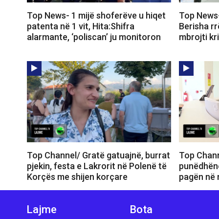
Top News- 1 mijë shoferëve u hiqet
Top News-
patenta në 1 vit, Hita:Shifra
Berisha r
alarmante, ‘poliscan’ ju monitoron
mbrojti kr
Top Channel/ Gratë gatuajnë, burrat
Top Channe
pjekin, festa e Lakrorit në Polenë të
punëdhënë
Korçës me shijen korçare
pagën në n
Lajme
Bota