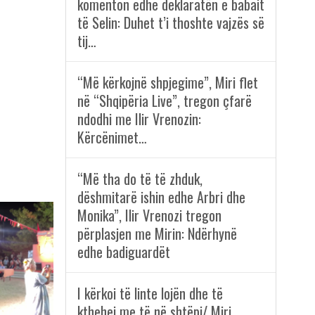
komenton edhe deklaratën e babait
të Selin: Duhet t’i thoshte vajzës së
tij…
“Më kërkojnë shpjegime”, Miri flet
në “Shqipëria Live”, tregon çfarë
ndodhi me Ilir Vrenozin:
Kërcënimet…
“Më tha do të të zhduk,
dëshmitarë ishin edhe Arbri dhe
Monika”, Ilir Vrenozi tregon
përplasjen me Mirin: Ndërhynë
edhe badiguardët
I kërkoi të linte lojën dhe të
kthehej me të në shtëpi/ Miri