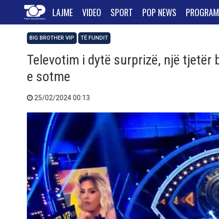
LAJME
VIDEO
SPORT
POP NEWS
PROGRAM
BIG BROTHER VIP
TË FUNDIT
Televotim i dytë surprizë, një tjetë
e sotme
25/02/2024 00:13