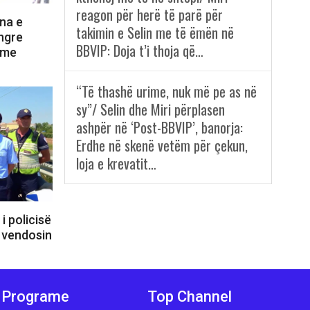
reagon për herë të parë për
na e
takimin e Selin me të ëmën në
 ngre
BBVIP: Doja t’i thoja që…
 me
“Të thashë urime, nuk më pe as në
sy”/ Selin dhe Miri përplasen
ashpër në ‘Post-BBVIP’, banorja:
Erdhe në skenë vetëm për çekun,
loja e krevatit…
i policisë
e vendosin
Programe
Top Channel