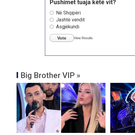
Pushimet tuaja këtë vit?
Në Shqipëri
Jashtë vendit
Asgjëkundi
Vote
View Results
Big Brother VIP »