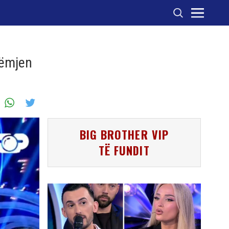
rëmjen
BIG BROTHER VIP
TË FUNDIT