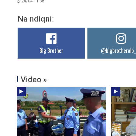
24/04 11:38
Na ndiqni:
Big Brother
@bigbrotheralb_
Video »