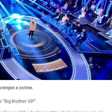
brëmjen e sotme.
e “Big Brother VIP”.