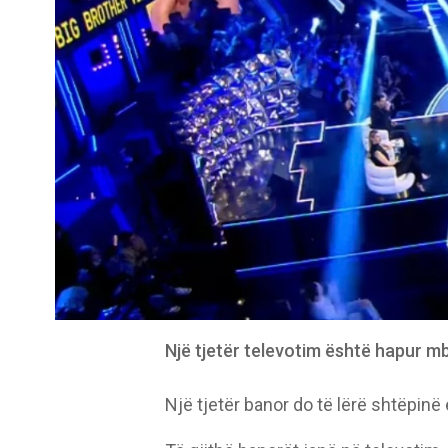
Një tjetër televotim është hapur m
Një tjetër banor do të lërë shtëpinë 