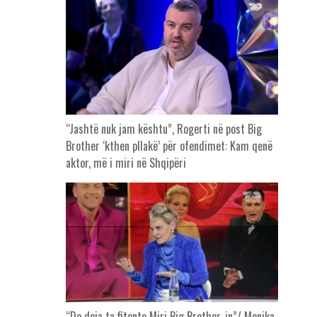
“Jashtë nuk jam kështu”, Rogerti në post Big
Brother ‘kthen pllakë’ për ofendimet: Kam qenë
aktor, më i miri në Shqipëri
“Do doja ta fitonte Miri Big Brother-in”/ Monika