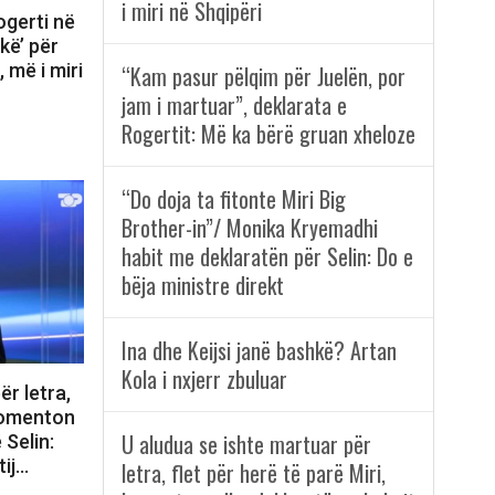
i miri në Shqipëri
ogerti në
kë’ për
 më i miri
“Kam pasur pëlqim për Juelën, por
jam i martuar”, deklarata e
Rogertit: Më ka bërë gruan xheloze
“Do doja ta fitonte Miri Big
Brother-in”/ Monika Kryemadhi
habit me deklaratën për Selin: Do e
bëja ministre direkt
Ina dhe Keijsi janë bashkë? Artan
Kola i nxjerr zbuluar
ër letra,
 komenton
U aludua se ishte martuar për
 Selin:
tij…
letra, flet për herë të parë Miri,