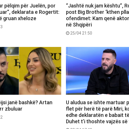
r pëlqim për Juelën, por
“Jashtë nuk jam kështu”, R
uar”, deklarata e Rogertit:
post Big Brother ‘kthen plla
ë gruan xheloze
ofendimet: Kam qenë aktor,
në Shqipëri
53
25/04 21:50
ijsi janë bashkë? Artan
U aludua se ishte martuar p
err zbuluar
flet për herë të parë Miri,
edhe deklaratën e babait të
52
Duhet t’i thoshte vajzës së 