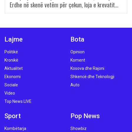
Erdhe në skenë vetëm për çekun, loja e krevatit…
Lajme
Bota
Politikë
Opinion
Kronikë
Koment
Aktualitet
Kosova dhe Rajoni
Ekonomi
Shkencë dhe Teknologji
Sociale
Auto
Video
Top News LIVE
Sport
Pop News
Kombëtarja
Showbiz