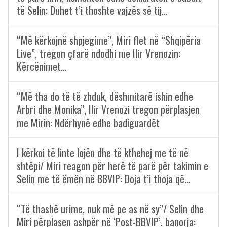
të Selin: Duhet t’i thoshte vajzës së tij…
“Më kërkojnë shpjegime”, Miri flet në “Shqipëria
Live”, tregon çfarë ndodhi me Ilir Vrenozin:
Kërcënimet…
“Më tha do të të zhduk, dëshmitarë ishin edhe
Arbri dhe Monika”, Ilir Vrenozi tregon përplasjen
me Mirin: Ndërhynë edhe badiguardët
I kërkoi të linte lojën dhe të kthehej me të në
shtëpi/ Miri reagon për herë të parë për takimin e
Selin me të ëmën në BBVIP: Doja t’i thoja që…
“Të thashë urime, nuk më pe as në sy”/ Selin dhe
Miri përplasen ashpër në ‘Post-BBVIP’, banorja: