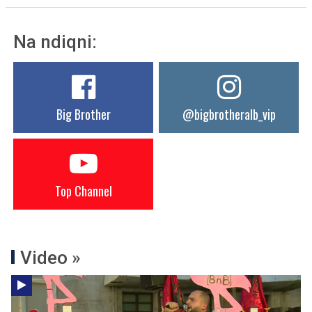
Na ndiqni:
Big Brother
@bigbrotheralb_vip
Top Channel
Video »