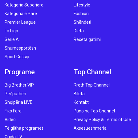
Kategoria Superiore
Lifestyle
Kategoria e Parë
Fashion
Premier League
Shëndeti
La Liga
Dieta
Serie A
Receta gatimi
Shumësportësh
Sport Gossip
Programe
Top Channel
Big Brother VIP
Rreth Top Channel
Për’puthen
Bileta
Shqipëria LIVE
Kontakt
Fiks Fare
Puno në Top Channel
Video
Privacy Policy & Terms of Use
Të gjitha programet
Aksesueshmëria
Guida TV