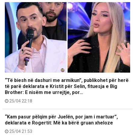
“Të biesh në dashuri me armikun”, publikohet për herë
të parë deklarata e Kristit për Selin, fituesja e Big
Brother: E nisëm me urrejtje, por…
25/04 22:18
“Kam pasur pëlqim për Juelën, por jam i martuar”,
deklarata e Rogertit: Më ka bërë gruan xheloze
25/04 21:53