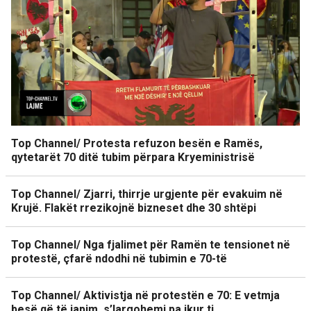
Top Channel/ Protesta refuzon besën e Ramës,
qytetarët 70 ditë tubim përpara Kryeministrisë
Top Channel/ Zjarri, thirrje urgjente për evakuim në
Krujë. Flakët rrezikojnë bizneset dhe 30 shtëpi
Top Channel/ Nga fjalimet për Ramën te tensionet në
protestë, çfarë ndodhi në tubimin e 70-të
Top Channel/ Aktivistja në protestën e 70: E vetmja
besë që të japim, s’largohemi pa ikur ti