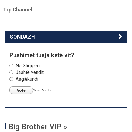
Top Channel
SONDAZH
Pushimet tuaja këtë vit?
Në Shqipëri
Jashtë vendit
Asgjëkundi
Vote
View Results
Big Brother VIP »