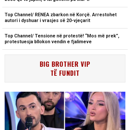
Top Channel/ RENEA zbarkon në Korçë. Arrestohet
autori i dyshuar i vrasjes së 20-vjeçarit
Top Channel/ Tensione në protestë! “Mos më prek”,
protestuesja bllokon vendin e fjalimeve
BIG BROTHER VIP
TË FUNDIT