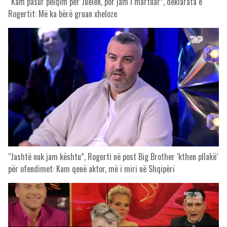
“Kam pasur pëlqim për Juelën, por jam i martuar”, deklarata e
Rogertit: Më ka bërë gruan xheloze
“Jashtë nuk jam kështu”, Rogerti në post Big Brother ‘kthen pllakë’
për ofendimet: Kam qenë aktor, më i miri në Shqipëri