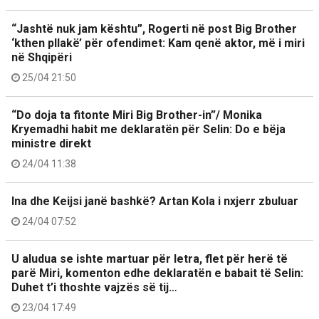
“Jashtë nuk jam kështu”, Rogerti në post Big Brother
‘kthen pllakë’ për ofendimet: Kam qenë aktor, më i miri
në Shqipëri
25/04 21:50
“Do doja ta fitonte Miri Big Brother-in”/ Monika
Kryemadhi habit me deklaratën për Selin: Do e bëja
ministre direkt
24/04 11:38
Ina dhe Keijsi janë bashkë? Artan Kola i nxjerr zbuluar
24/04 07:52
U aludua se ishte martuar për letra, flet për herë të
parë Miri, komenton edhe deklaratën e babait të Selin:
Duhet t’i thoshte vajzës së tij…
23/04 17:49