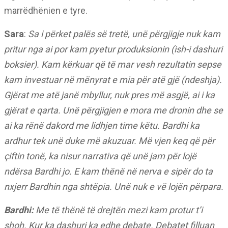
marrëdhënien e tyre.
Sara
:
Sa i përket palës së tretë, unë përgjigje nuk kam
pritur nga ai por kam pyetur produksionin (ish-i dashuri
boksier). Kam kërkuar që të mar vesh rezultatin sepse
kam investuar në mënyrat e mia për atë gjë (ndeshja).
Gjërat me atë janë mbyllur, nuk pres më asgjë, ai i ka
gjërat e qarta. Unë përgjigjen e mora me dronin dhe se
ai ka rënë dakord me lidhjen time këtu. Bardhi ka
ardhur tek unë duke më akuzuar. Më vjen keq që për
çiftin tonë, ka nisur narrativa që unë jam për lojë
ndërsa Bardhi jo. E kam thënë në nerva e sipër do ta
nxjerr Bardhin nga shtëpia. Unë nuk e vë lojën përpara.
Bardhi:
Me të thënë të drejtën mezi kam protur t’i
shoh. Kur ka dashuri ka edhe debate. Debatet filluan