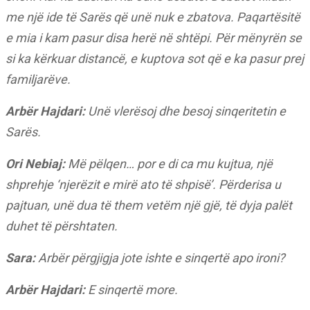
me një ide të Sarës që unë nuk e zbatova. Paqartësitë
e mia i kam pasur disa herë në shtëpi. Për mënyrën se
si ka kërkuar distancë, e kuptova sot që e ka pasur prej
familjarëve.
Arbër Hajdari:
Unë vlerësoj dhe besoj sinqeritetin e
Sarës.
Ori Nebiaj:
Më pëlqen… por e di ca mu kujtua, një
shprehje ‘njerëzit e mirë ato të shpisë’. Përderisa u
pajtuan, unë dua të them vetëm një gjë, të dyja palët
duhet të përshtaten.
Sara:
Arbër përgjigja jote ishte e sinqertë apo ironi?
Arbër Hajdari:
E sinqertë more.