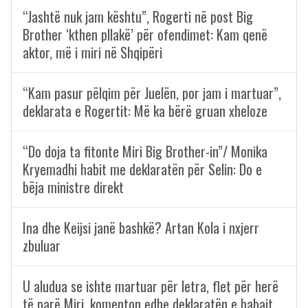
“Jashtë nuk jam kështu”, Rogerti në post Big
Brother ‘kthen pllakë’ për ofendimet: Kam qenë
aktor, më i miri në Shqipëri
“Kam pasur pëlqim për Juelën, por jam i martuar”,
deklarata e Rogertit: Më ka bërë gruan xheloze
“Do doja ta fitonte Miri Big Brother-in”/ Monika
Kryemadhi habit me deklaratën për Selin: Do e
bëja ministre direkt
Ina dhe Keijsi janë bashkë? Artan Kola i nxjerr
zbuluar
U aludua se ishte martuar për letra, flet për herë
të parë Miri, komenton edhe deklaratën e babait