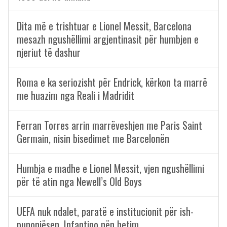
Dita më e trishtuar e Lionel Messit, Barcelona
mesazh ngushëllimi argjentinasit për humbjen e
njeriut të dashur
Roma e ka seriozisht për Endrick, kërkon ta marrë
me huazim nga Reali i Madridit
Ferran Torres arrin marrëveshjen me Paris Saint
Germain, nisin bisedimet me Barcelonën
Humbja e madhe e Lionel Messit, vjen ngushëllimi
për të atin nga Newell’s Old Boys
UEFA nuk ndalet, paratë e institucionit për ish-
punonjësen, Infantino nën hetim