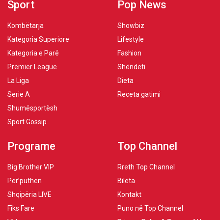
Sport
Pop News
Kombëtarja
Showbiz
Kategoria Superiore
Lifestyle
Kategoria e Parë
Fashion
Premier League
Shëndeti
La Liga
Dieta
Serie A
Receta gatimi
Shumësportësh
Sport Gossip
Programe
Top Channel
Big Brother VIP
Rreth Top Channel
Për’puthen
Bileta
Shqipëria LIVE
Kontakt
Fiks Fare
Puno në Top Channel