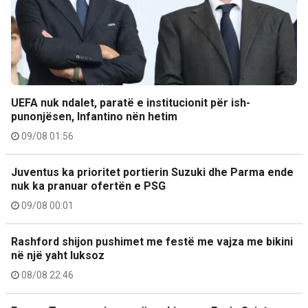
UEFA nuk ndalet, paratë e institucionit për ish-
punonjësen, Infantino nën hetim
09/08 01:56
Juventus ka prioritet portierin Suzuki dhe Parma ende
nuk ka pranuar ofertën e PSG
09/08 00:01
Rashford shijon pushimet me festë me vajza me bikini
në një yaht luksoz
08/08 22:46