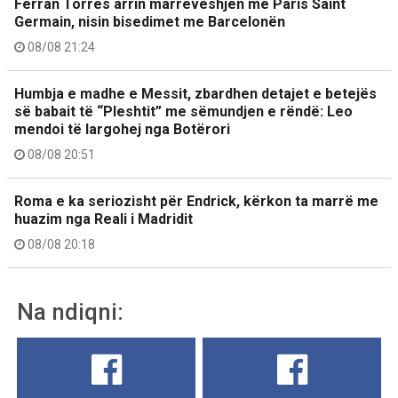
Ferran Torres arrin marrëveshjen me Paris Saint
Germain, nisin bisedimet me Barcelonën
08/08 21:24
Humbja e madhe e Messit, zbardhen detajet e betejës
së babait të “Pleshtit” me sëmundjen e rëndë: Leo
mendoi të largohej nga Botërori
08/08 20:51
Roma e ka seriozisht për Endrick, kërkon ta marrë me
huazim nga Reali i Madridit
08/08 20:18
Na ndiqni: