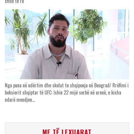
sfidë të re
Nga puna në ndërtim dhe skelat te shqiponja në Beograd/ Rrëfimi i
boksierit shqiptar të UFC: Ishin 22 mijë serbë në arenë, e kisha
ndarë mendjen…
ME TË LEXUARAT