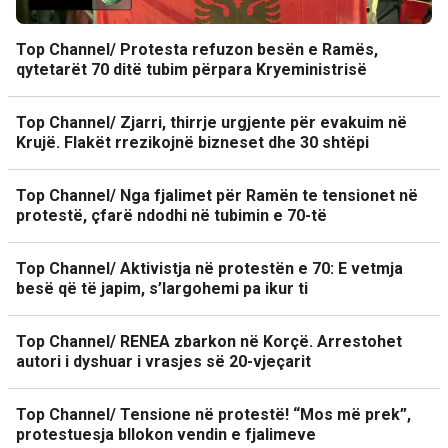
Top Channel/ Protesta refuzon besën e Ramës,
qytetarët 70 ditë tubim përpara Kryeministrisë
Top Channel/ Zjarri, thirrje urgjente për evakuim në
Krujë. Flakët rrezikojnë bizneset dhe 30 shtëpi
Top Channel/ Nga fjalimet për Ramën te tensionet në
protestë, çfarë ndodhi në tubimin e 70-të
Top Channel/ Aktivistja në protestën e 70: E vetmja
besë që të japim, s’largohemi pa ikur ti
Top Channel/ RENEA zbarkon në Korçë. Arrestohet
autori i dyshuar i vrasjes së 20-vjeçarit
Top Channel/ Tensione në protestë! “Mos më prek”,
protestuesja bllokon vendin e fjalimeve