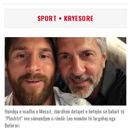
SPORT • KRYESORE
Humbja e madhe e Messit, zbardhen detajet e betejës së babait të
“Pleshtit” me sëmundjen e rëndë: Leo mendoi të largohej nga
Botërori