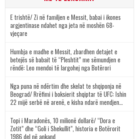
E trishtë/ Zi në familjen e Messit, babai i ikones
argjentinase ndahet nga jeta në moshën 68-
vjeçare
Humbja e madhe e Messit, zbardhen detajet e
betejës së babait të “Pleshtit” me sëmundjen e
rëndë: Leo mendoi të largohej nga Botërori
Nga puna në ndërtim dhe skelat te shqiponja në
Beograd/ Rrëfimi i boksierit shqiptar të UFC: Ishin
22 mijë serbë në arenë, e kisha ndarë mendjen…
Topi i Maradonës, 10 milionë dollarë/ “Dora e
Zotit” dhe “Goli i Shekullit”, historia e Botërorit
1986 del në ankand