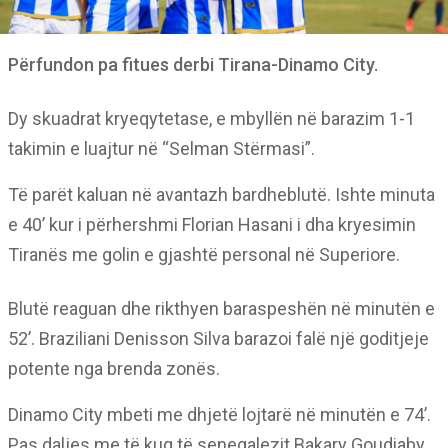
Përfundon pa fitues derbi Tirana-Dinamo City.
Dy skuadrat kryeqytetase, e mbyllën në barazim 1-1
takimin e luajtur në “Selman Stërmasi”.
Të parët kaluan në avantazh bardheblutë. Ishte minuta
e 40’ kur i përhershmi Florian Hasani i dha kryesimin
Tiranës me golin e gjashtë personal në Superiore.
Blutë reaguan dhe rikthyen baraspeshën në minutën e
52’. Braziliani Denisson Silva barazoi falë një goditjeje
potente nga brenda zonës.
Dinamo City mbeti me dhjetë lojtarë në minutën e 74’.
Pas daljes me të kuq të senegalezit Bakary Goudiaby.