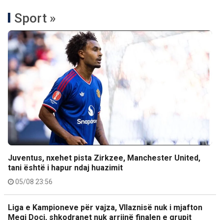
Sport »
Juventus, nxehet pista Zirkzee, Manchester United,
tani është i hapur ndaj huazimit
05/08 23:56
Liga e Kampioneve për vajza, Vllaznisë nuk i mjafton
Megi Doçi, shkodranet nuk arrijnë finalen e grupit