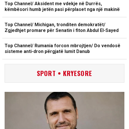
Top Channel/ Aksident me vdekje në Durrës,
këmbësori humb jetën pasi përplaset nga një makinë
Top Channel/ Michigan, tronditen demokratët/
Zgjedhjet promare për Senatin i fiton Abdul El-Sayed
Top Channel/ Rumania forcon mbrojtjen/ Do vendosë
sisteme anti-dron përgjatë lumit Danub
SPORT • KRYESORE