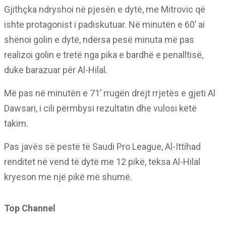
Gjithçka ndryshoi në pjesën e dytë, me Mitrovic që
ishte protagonist i padiskutuar. Në minutën e 60’ ai
shënoi golin e dytë, ndërsa pesë minuta më pas
realizoi golin e tretë nga pika e bardhë e penalltisë,
duke barazuar për Al-Hilal.
Më pas në minutën e 71’ rrugën drejt rrjetës e gjeti Al
Dawsari, i cili përmbysi rezultatin dhe vulosi këtë
takim.
Pas javës së pestë të Saudi Pro League, Al-Ittihad
renditet në vend të dytë me 12 pikë, teksa Al-Hilal
kryeson me një pikë më shumë.
Top Channel