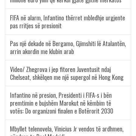
FIFA në alarm, Infantino thërret mbledhje urgjente
pas rritjes së presionit
Pas një dekade në Bergamo, Gjimshiti lë Atalantën,
arrin akordin me klubin arab
Video/ Zhegrova i jep fitoren Juventusit ndaj
Chelseat, shkëlqen me një supergol në Hong Kong
Infantino në presion, Presidenti i FIFA-s i bën
premtimin e bujshëm Marokut në këmbim të
votës: Do organizoni finalen e Botërorit 2030
Mbyllet telenovela, Vinicius Jr vendos të ardhmen,