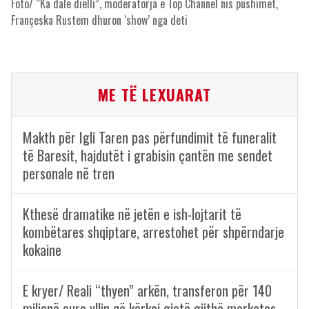
Foto/ “Ka dalë dielli”, moderatorja e Top Channel nis pushimet,
Françeska Rustem dhuron ‘show’ nga deti
ME TË LEXUARAT
Makth për Igli Taren pas përfundimit të funeralit
të Baresit, hajdutët i grabisin çantën me sendet
personale në tren
Kthesë dramatike në jetën e ish-lojtarit të
kombëtares shqiptare, arrestohet për shpërndarje
kokaine
E kryer/ Reali “thyen” arkën, transferon për 140
milionë euro yllin që kërkoi gjatë gjithë merkatos