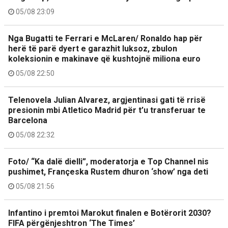
05/08 23:09
Nga Bugatti te Ferrari e McLaren/ Ronaldo hap për
herë të parë dyert e garazhit luksoz, zbulon
koleksionin e makinave që kushtojnë miliona euro
05/08 22:50
Telenovela Julian Alvarez, argjentinasi gati të rrisë
presionin mbi Atletico Madrid për t’u transferuar te
Barcelona
05/08 22:32
Foto/ “Ka dalë dielli”, moderatorja e Top Channel nis
pushimet, Françeska Rustem dhuron ‘show’ nga deti
05/08 21:56
Infantino i premtoi Marokut finalen e Botërorit 2030?
FIFA përgënjeshtron ‘The Times’