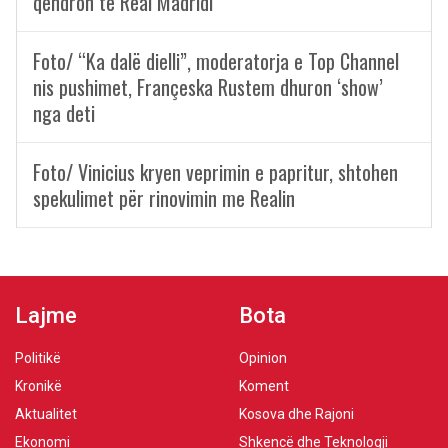
qëndron te Real Madridi
Foto/ “Ka dalë dielli”, moderatorja e Top Channel
nis pushimet, Françeska Rustem dhuron ‘show’
nga deti
Foto/ Vinicius kryen veprimin e papritur, shtohen
spekulimet për rinovimin me Realin
Lajme
Bota
Politikë
Opinion
Kronikë
Koment
Aktualitet
Kosova dhe Rajoni
Ekonomi
Shkencë dhe Teknologji