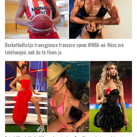
Basketbollistja transgjinore franceze synon WNBA-në: Nëse më
telefonojnë, nuk do të them jo