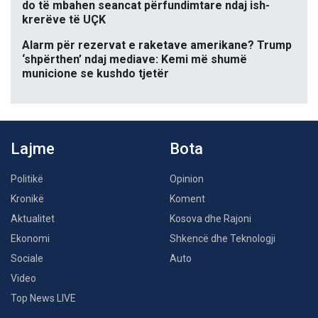
do të mbahen seancat përfundimtare ndaj ish-
krerëve të UÇK
Alarm për rezervat e raketave amerikane? Trump
‘shpërthen’ ndaj mediave: Kemi më shumë
municione se kushdo tjetër
Lajme
Bota
Politikë
Opinion
Kronikë
Koment
Aktualitet
Kosova dhe Rajoni
Ekonomi
Shkencë dhe Teknologji
Sociale
Auto
Video
Top News LIVE