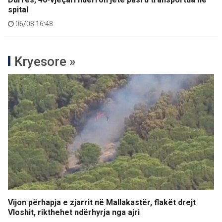
spital
06/08 16:48
Kryesore »
Vijon përhapja e zjarrit në Mallakastër, flakët drejt
Vloshit, rikthehet ndërhyrja nga ajri