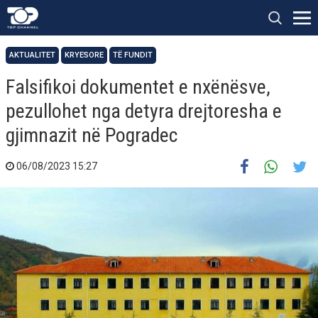
AKTUALITET
KRYESORE
TË FUNDIT
Falsifikoi dokumentet e nxënësve,
pezullohet nga detyra drejtoresha e
gjimnazit në Pogradec
06/08/2023 15:27