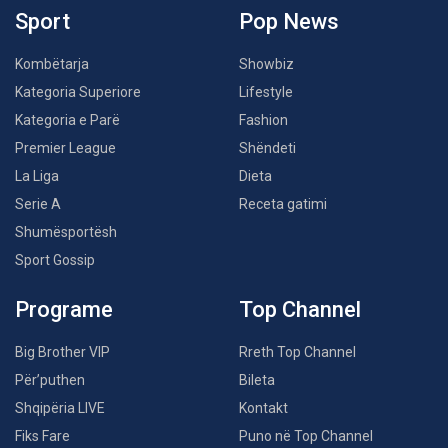
Sport
Pop News
Kombëtarja
Showbiz
Kategoria Superiore
Lifestyle
Kategoria e Parë
Fashion
Premier League
Shëndeti
La Liga
Dieta
Serie A
Receta gatimi
Shumësportësh
Sport Gossip
Programe
Top Channel
Big Brother VIP
Rreth Top Channel
Për’puthen
Bileta
Shqipëria LIVE
Kontakt
Fiks Fare
Puno në Top Channel