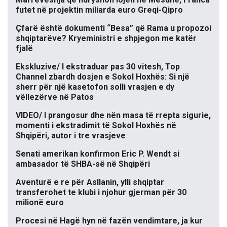
futet në projektin miliarda euro Greqi-Qipro
Çfarë është dokumenti “Besa” që Rama u propozoi
shqiptarëve? Kryeministri e shpjegon me katër
fjalë
Ekskluzive/ I ekstraduar pas 30 vitesh, Top
Channel zbardh dosjen e Sokol Hoxhës: Si një
sherr për një kasetofon solli vrasjen e dy
vëllezërve në Patos
VIDEO/ I prangosur dhe nën masa të rrepta sigurie,
momenti i ekstradimit të Sokol Hoxhës në
Shqipëri, autor i tre vrasjeve
Senati amerikan konfirmon Eric P. Wendt si
ambasador të SHBA-së në Shqipëri
Aventurë e re për Asllanin, ylli shqiptar
transferohet te klubi i njohur gjerman për 30
milionë euro
Procesi në Hagë hyn në fazën vendimtare, ja kur