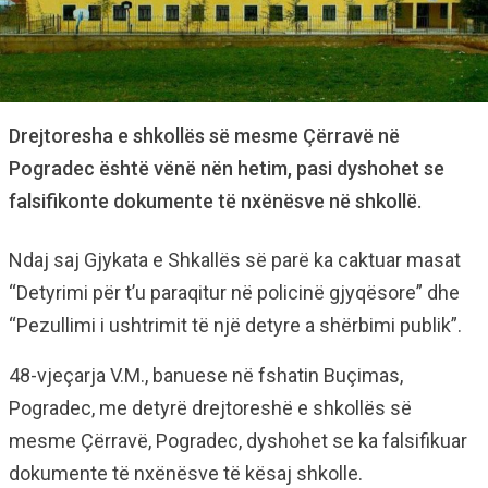
Drejtoresha e shkollës së mesme Çërravë në
Pogradec është vënë nën hetim, pasi dyshohet se
falsifikonte dokumente të nxënësve në shkollë.
Ndaj saj Gjykata e Shkallës së parë ka caktuar masat
“Detyrimi për t’u paraqitur në policinë gjyqësore” dhe
“Pezullimi i ushtrimit të një detyre a shërbimi publik”.
48-vjeçarja V.M., banuese në fshatin Buçimas,
Pogradec, me detyrë drejtoreshë e shkollës së
mesme Çërravë, Pogradec, dyshohet se ka falsifikuar
dokumente të nxënësve të kësaj shkolle.