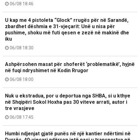
06/08 18:46
U kap me 4 pistoleta “Glock” rrugës për në Sarandë,
zbardhet dëshmia e 31-vjeçarit: Unë u nisa për
pushime, shoku më futi qesen e zezë në makinë dhe
iku
06/08 18:30
Ashpërsohen masat për shoferët ‘problematikë’, hyjnë
në fuqi ndryshimet në Kodin Rrugor
06/08 18:00
Nuk u ekstradua, por u deportua nga SHBA, si u kthye
në Shqipëri Sokol Hoxha pas 30 viteve arrati, autor i
tre vrasjeve
06/08 17:45
Humbi ndjenjat gjatë punës në një kantier ndërtimi në
Durrës, 40-vjeçari ndërron jetë pasi u transportua në