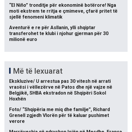
“El Niño” tronditje për ekonominë botërore! Nga
moti ekstrem te rritja e çmimeve, çfarë pritet të
sjellë fenomeni klimatik
Aventurë e re për Asllanin, ylli shqiptar
transferohet te klubi i njohur gjerman për 30
milionë euro
Më të lexuarat
Ekskluzive/ U arrestua pas 30 vitesh në arrati
vrasësi i vëllezërve në Patos dhe një vajze në
Belgjikë, SHBA ekstradon në Shqipëri Sokol
Hoxhën
Foto/ “Shqipëria me miq dhe familje”, Richard
Grenell zgjedh Vlorën për të kaluar pushimet
verore
Marrëveshja që ndryshon lojën në Mesdhe, Franca