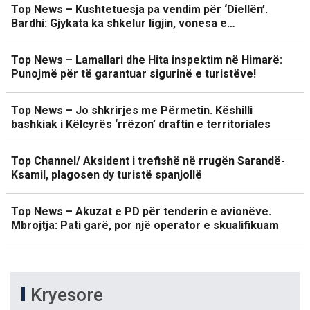
Top News – Kushtetuesja pa vendim për ‘Diellën’.
Bardhi: Gjykata ka shkelur ligjin, vonesa e…
Top News – Lamallari dhe Hita inspektim në Himarë:
Punojmë për të garantuar sigurinë e turistëve!
Top News – Jo shkrirjes me Përmetin. Këshilli
bashkiak i Këlcyrës ‘rrëzon’ draftin e territoriales
Top Channel/ Aksident i trefishë në rrugën Sarandë-
Ksamil, plagosen dy turistë spanjollë
Top News – Akuzat e PD për tenderin e avionëve.
Mbrojtja: Pati garë, por një operator e skualifikuam
Kryesore