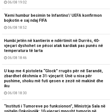
06/08 19:02
‘Kemi humbur besimin te Infantino’/ UEFA konfirmon
bojkotin e saj ndaj FIFA
06/08 18:52
Humbi jetën në kantierin e ndërtimit në Durrës, 40-
vjeçari dyshohet se pësoi atak kardiak pas punës në
temperatura të larta
06/08 18:46
U kap me 4 pistoleta “Glock” rrugës për në Sarandë,
zbardhet dëshmia e 31-vjeçarit: Unë u nisa për
pushime, shoku më futi qesen e zezë në makinë dhe
iku
06/08 18:30
“Instituti i Tumoreve po funksionon”, Ministrja Sala në
spitalin Onkologjik: 10-vjeçari mposht tumorin në