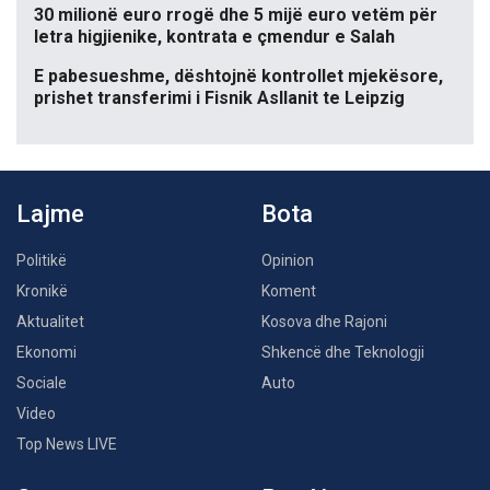
30 milionë euro rrogë dhe 5 mijë euro vetëm për
letra higjienike, kontrata e çmendur e Salah
E pabesueshme, dështojnë kontrollet mjekësore,
prishet transferimi i Fisnik Asllanit te Leipzig
Lajme
Bota
Politikë
Opinion
Kronikë
Koment
Aktualitet
Kosova dhe Rajoni
Ekonomi
Shkencë dhe Teknologji
Sociale
Auto
Video
Top News LIVE