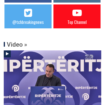
@tchbreakingnews
Top Channel
Video »