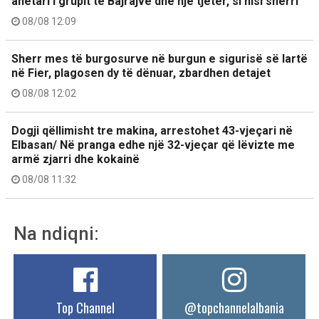
anëtari i grupit të Bajrajve dhe një tjetër, si nisi sherri
08/08 12:09
Sherr mes të burgosurve në burgun e sigurisë së lartë
në Fier, plagosen dy të dënuar, zbardhen detajet
08/08 12:02
Dogji qëllimisht tre makina, arrestohet 43-vjeçari në
Elbasan/ Në pranga edhe një 32-vjeçar që lëvizte me
armë zjarri dhe kokainë
08/08 11:32
Na ndiqni:
Top Channel
@topchannelalbania