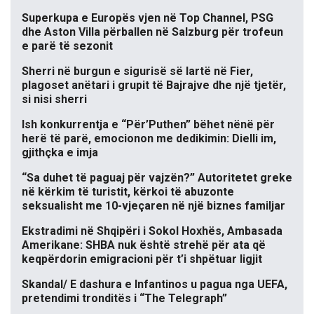
Superkupa e Europës vjen në Top Channel, PSG
dhe Aston Villa përballen në Salzburg për trofeun
e parë të sezonit
Sherri në burgun e sigurisë së lartë në Fier,
plagoset anëtari i grupit të Bajrajve dhe një tjetër,
si nisi sherri
Ish konkurrentja e “Për’Puthen” bëhet nënë për
herë të parë, emocionon me dedikimin: Dielli im,
gjithçka e imja
“Sa duhet të paguaj për vajzën?” Autoritetet greke
në kërkim të turistit, kërkoi të abuzonte
seksualisht me 10-vjeçaren në një biznes familjar
Ekstradimi në Shqipëri i Sokol Hoxhës, Ambasada
Amerikane: SHBA nuk është strehë për ata që
keqpërdorin emigracioni për t’i shpëtuar ligjit
Skandal/ E dashura e Infantinos u pagua nga UEFA,
pretendimi tronditës i “The Telegraph”