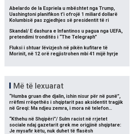
Abelardo de la Espriela u mbështet nga Trump,
Uashingtoni planifikon t’i ofrojë 1 miliard dollarë
Kolumbisë pas zgjedhjes së presidentit të ri
Skandal/ E dashura e Infantinos u pagua nga UEFA,
pretendimi tronditës i “The Telegraph”
Fluksi i shtuar lëvizjesh në pikën kufitare të
Morinit, në 12 orë regjistrohen mbi 41 mijë hyrje
Më të lexuarat
“Humba gruan dhe djalin, ishin nisur për në punë”,
rrëfimi rrëqethës i shqiptarit pas aksidentit tragjik
në Greqi: Ma ndjeu zemra, i mora në telefon…
“Kthehu në Shqipëri”/ Sulm racist në rrjetet
sociale ndaj gazetarit grek me origjinë shqiptare:
Je mysafir këtu, nuk duhet të flasësh