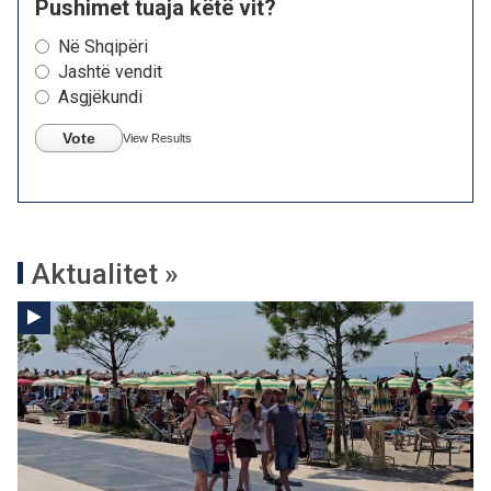
Pushimet tuaja këtë vit?
Në Shqipëri
Jashtë vendit
Asgjëkundi
Vote
View Results
Aktualitet »