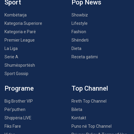
Sport
Pop News
Kombëtarja
Showbiz
Kategoria Superiore
Lifestyle
Kategoria e Parë
Fashion
Premier League
Shëndeti
La Liga
Dieta
Serie A
Receta gatimi
Shumësportësh
Sport Gossip
Programe
Top Channel
Big Brother VIP
Rreth Top Channel
Për’puthen
Bileta
Shqipëria LIVE
Kontakt
Fiks Fare
Puno në Top Channel