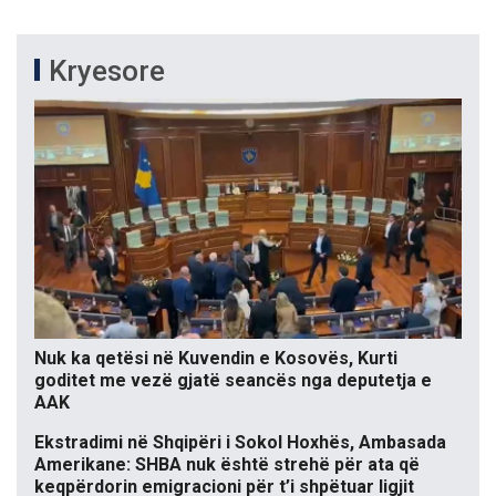
Kryesore
Nuk ka qetësi në Kuvendin e Kosovës, Kurti
goditet me vezë gjatë seancës nga deputetja e
AAK
Ekstradimi në Shqipëri i Sokol Hoxhës, Ambasada
Amerikane: SHBA nuk është strehë për ata që
keqpërdorin emigracioni për t’i shpëtuar ligjit