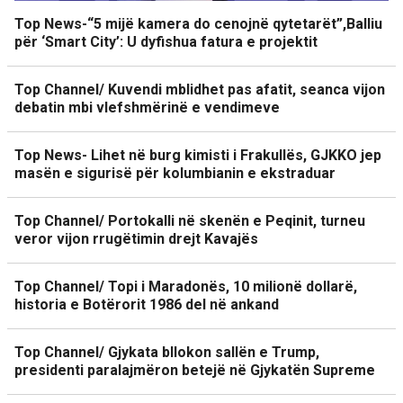
Top News-“5 mijë kamera do cenojnë qytetarët”,Balliu
për ‘Smart City’: U dyfishua fatura e projektit
Top Channel/ Kuvendi mblidhet pas afatit, seanca vijon
debatin mbi vlefshmërinë e vendimeve
Top News- Lihet në burg kimisti i Frakullës, GJKKO jep
masën e sigurisë për kolumbianin e ekstraduar
Top Channel/ Portokalli në skenën e Peqinit, turneu
veror vijon rrugëtimin drejt Kavajës
Top Channel/ Topi i Maradonës, 10 milionë dollarë,
historia e Botërorit 1986 del në ankand
Top Channel/ Gjykata bllokon sallën e Trump,
presidenti paralajmëron betejë në Gjykatën Supreme