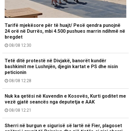
Tarifë mjekësore për të huajt/ Pesë qendra punojnë
24 orë në Durrës, mbi 4.500 pushues marrin ndihmë në
bregdet
08/08 12:30
Tetë ditë protestë në Divjakë, banorët kundër
bashkimit me Lushnjën, djegin kartat e PS dhe nisin
peticionin
08/08 12:28
Nuk ka qetësi në Kuvendin e Kosovës, Kurti goditet me
vezë gjatë seancës nga deputetja e AAK
08/08 12:21
Sherri në burgun e sigurisë së lartë në Fier, plagoset