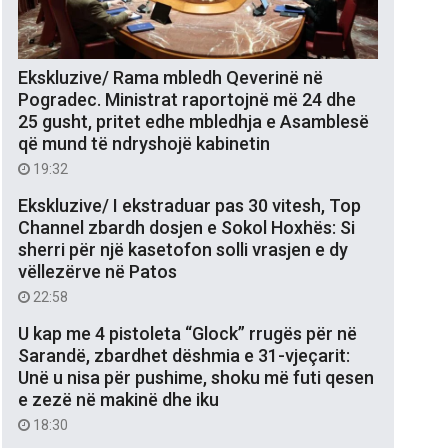
Ekskluzive/ Rama mbledh Qeverinë në
Pogradec. Ministrat raportojnë më 24 dhe
25 gusht, pritet edhe mbledhja e Asamblesë
që mund të ndryshojë kabinetin
19:32
Ekskluzive/ I ekstraduar pas 30 vitesh, Top
Channel zbardh dosjen e Sokol Hoxhës: Si
sherri për një kasetofon solli vrasjen e dy
vëllezërve në Patos
22:58
U kap me 4 pistoleta “Glock” rrugës për në
Sarandë, zbardhet dëshmia e 31-vjeçarit:
Unë u nisa për pushime, shoku më futi qesen
e zezë në makinë dhe iku
18:30