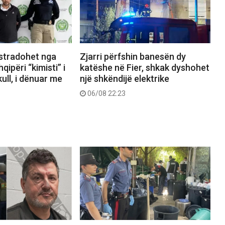
kstradohet nga
Zjarri përfshin banesën dy
ipëri “kimisti” i
katëshe në Fier, shkak dyshohet
ull, i dënuar me
një shkëndijë elektrike
06/08 22:23