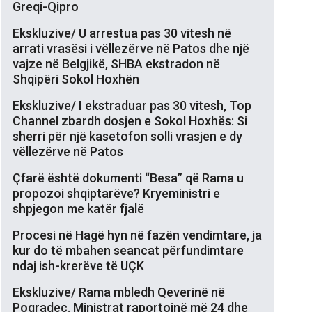
Greqi-Qipro
Ekskluzive/ U arrestua pas 30 vitesh në
arrati vrasësi i vëllezërve në Patos dhe një
vajze në Belgjikë, SHBA ekstradon në
Shqipëri Sokol Hoxhën
Ekskluzive/ I ekstraduar pas 30 vitesh, Top
Channel zbardh dosjen e Sokol Hoxhës: Si
sherri për një kasetofon solli vrasjen e dy
vëllezërve në Patos
Çfarë është dokumenti “Besa” që Rama u
propozoi shqiptarëve? Kryeministri e
shpjegon me katër fjalë
Procesi në Hagë hyn në fazën vendimtare, ja
kur do të mbahen seancat përfundimtare
ndaj ish-krerëve të UÇK
Ekskluzive/ Rama mbledh Qeverinë në
Pogradec. Ministrat raportojnë më 24 dhe