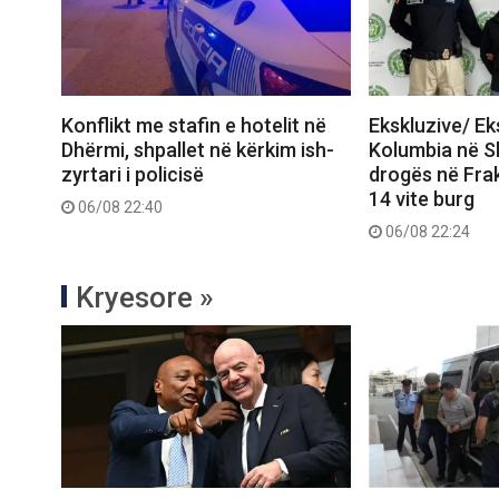
Konflikt me stafin e hotelit në
Ekskluzive/ E
Dhërmi, shpallet në kërkim ish-
Kolumbia në Shq
zyrtari i policisë
drogës në Frak
14 vite burg
06/08 22:40
06/08 22:24
Kryesore »