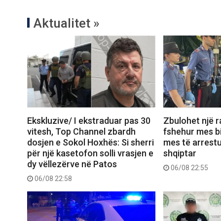
Aktualitet »
Ekskluzive/ I ekstraduar pas 30
Zbulohet një r
vitesh, Top Channel zbardh
fshehur mes bi
dosjen e Sokol Hoxhës: Si sherri
mes të arrest
për një kasetofon solli vrasjen e
shqiptar
dy vëllezërve në Patos
06/08 22:55
06/08 22:58