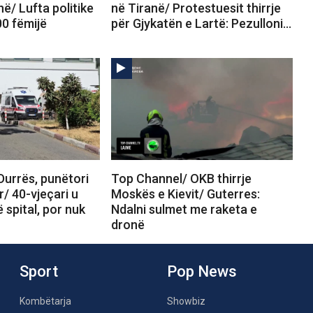
në/ Lufta politike
në Tiranë/ Protestuesit thirrje
00 fëmijë
për Gjykatën e Lartë: Pezulloni…
Durrës, punëtori
Top Channel/ OKB thirrje
r/ 40-vjeçari u
Moskës e Kievit/ Guterres:
 spital, por nuk
Ndalni sulmet me raketa e
dronë
Sport
Pop News
Kombëtarja
Showbiz