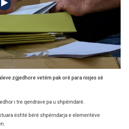
aleve zgjedhore vetëm pak orë para nisjes së
dhor i tre qendrave pa u shpërndarë.
caktuara është bërë shpërndarja e elementëve
ën.