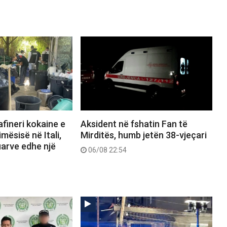
afineri kokaine e
Aksident në fshatin Fan të
mësisë në Itali,
Mirditës, humb jetën 38-vjeçari
uarve edhe një
06/08 22:54