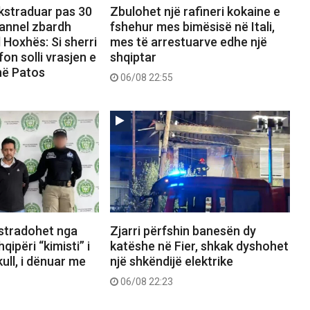
ekstraduar pas 30
Zbulohet një rafineri kokaine e
hannel zbardh
fshehur mes bimësisë në Itali,
 Hoxhës: Si sherri
mes të arrestuarve edhe një
on solli vrasjen e
shqiptar
në Patos
06/08 22:55
kstradohet nga
Zjarri përfshin banesën dy
ipëri “kimisti” i
katëshe në Fier, shkak dyshohet
ull, i dënuar me
një shkëndijë elektrike
06/08 22:23