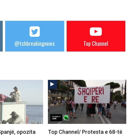
@tchbreakingnews
Top Channel
panjë, opozita
Top Channel/ Protesta e 68-të