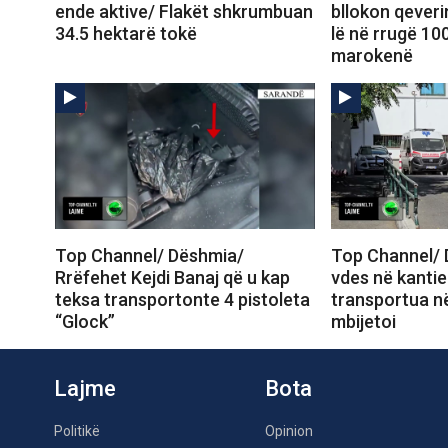
ende aktive/ Flakët shkrumbuan
bllokon qeveri
34.5 hektarë tokë
lë në rrugë 10
marokenë
Top Channel/ Dëshmia/
Top Channel/ 
Rrëfehet Kejdi Banaj që u kap
vdes në kantie
teksa transportonte 4 pistoleta
transportua në
“Glock”
mbijetoi
Lajme
Bota
Politikë
Opinion