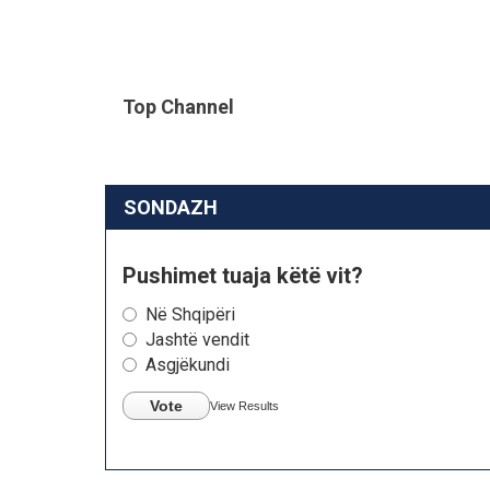
Top Channel
SONDAZH
Pushimet tuaja këtë vit?
Në Shqipëri
Jashtë vendit
Asgjëkundi
Vote
View Results