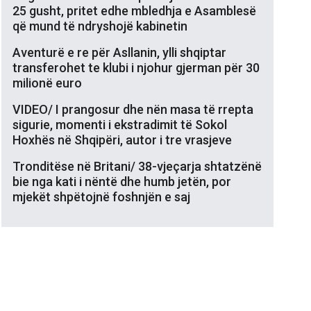
25 gusht, pritet edhe mbledhja e Asamblesë
që mund të ndryshojë kabinetin
Aventurë e re për Asllanin, ylli shqiptar
transferohet te klubi i njohur gjerman për 30
milionë euro
VIDEO/ I prangosur dhe nën masa të rrepta
sigurie, momenti i ekstradimit të Sokol
Hoxhës në Shqipëri, autor i tre vrasjeve
Tronditëse në Britani/ 38-vjeçarja shtatzënë
bie nga kati i nëntë dhe humb jetën, por
mjekët shpëtojnë foshnjën e saj