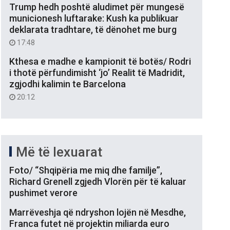
Trump hedh poshtë aludimet për mungesë
municionesh luftarake: Kush ka publikuar
deklarata tradhtare, të dënohet me burg
17:48
Kthesa e madhe e kampionit të botës/ Rodri
i thotë përfundimisht ‘jo’ Realit të Madridit,
zgjodhi kalimin te Barcelona
20:12
Më të lexuarat
Foto/ “Shqipëria me miq dhe familje”,
Richard Grenell zgjedh Vlorën për të kaluar
pushimet verore
Marrëveshja që ndryshon lojën në Mesdhe,
Franca futet në projektin miliarda euro