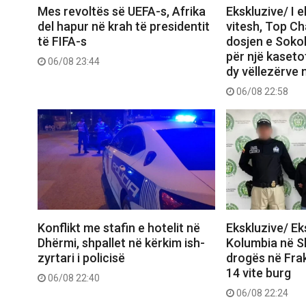
Mes revoltës së UEFA-s, Afrika
Ekskluzive/ I 
del hapur në krah të presidentit
vitesh, Top C
të FIFA-s
dosjen e Sokol
për një kasetof
06/08 23:44
dy vëllezërve 
06/08 22:58
Konflikt me stafin e hotelit në
Ekskluzive/ E
Dhërmi, shpallet në kërkim ish-
Kolumbia në Shq
zyrtari i policisë
drogës në Frak
14 vite burg
06/08 22:40
06/08 22:24