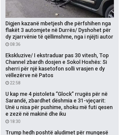
Digjen kazanë mbetjesh dhe përfshihen nga
flakët 3 automjete në Durrës/ Dyshohet për
dy zjarrvënie të qëllimshme, nga i njëjti autor
08:36
Ekskluzive/ I ekstraduar pas 30 vitesh, Top
Channel zbardh dosjen e Sokol Hoxhës: Si
sherri për një kasetofon solli vrasjen e dy
vëllezërve në Patos
22:58
U kap me 4 pistoleta “Glock” rrugës për në
Sarandë, zbardhet dëshmia e 31-vjeçarit:
Unë u nisa për pushime, shoku më futi qesen
e zezë në makinë dhe iku
18:30
Trump hedh poshtë aludimet për mungesë