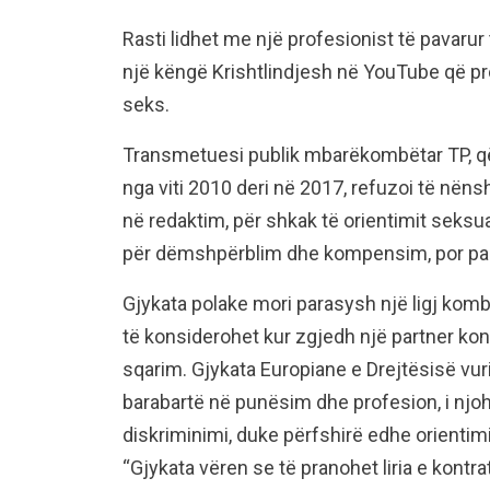
Rasti lidhet me një profesionist të pavarur t
një këngë Krishtlindjesh në YouTube që pro
seks.
Transmetuesi publik mbarëkombëtar TP, që
nga viti 2010 deri në 2017, refuzoi të nëns
në redaktim, për shkak të orientimit seksu
për dëmshpërblim dhe kompensim, por pa
Gjykata polake mori parasysh një ligj kom
të konsiderohet kur zgjedh një partner kon
sqarim. Gjykata Europiane e Drejtësisë vuri 
barabartë në punësim dhe profesion, i njoh
diskriminimi, duke përfshirë edhe orientimi
“Gjykata vëren se të pranohet liria e kontr