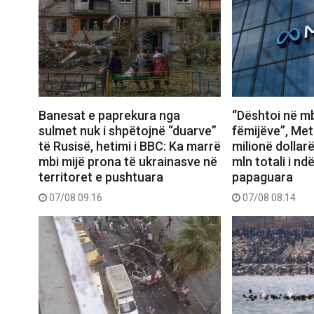
Banesat e paprekura nga
“Dështoi në mb
sulmet nuk i shpëtojnë “duarve”
fëmijëve”, Met
të Rusisë, hetimi i BBC: Ka marrë
milionë dollar
mbi mijë prona të ukrainasve në
mln totali i n
territoret e pushtuara
papaguara
07/08 09:16
07/08 08:14