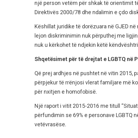
një person vetëm për shkak të orientimit të 
Direktivës 2000/78 dhe ndalimin e çdo disk
Këshillat juridike të dorëzuara në GJED në
lejon diskriminimin nuk përputhej me ligji
nuk u kërkohet të ndjekin këtë këndvështri
Shqetësimet për të drejtat e LGBTQ në P
Që prej ardhjes në pushtet në vitin 2015, pa
përpjekur të rrënjosi vlerat familjare më k
për nxitjen e homofobisë.
Një raport i vitit 2015-2016 me titull “Situ
përfundimin se 69% e personave LGBTQ në
vetëvrasëse.