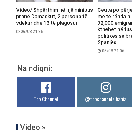
Video/ Shpërthim në një minibus
Ceuta po përje
pranë Damaskut, 2 persona të
më të rënda hu
vdekur dhe 13 të plagosur
72,000 emigran
kthehet në fu
06/08 21:36
politikës së b
Spanjës
06/08 21:06
Na ndiqni:
Top Channel
@topchannelalbania
Video »