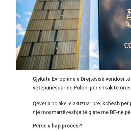
Gjykata Evropiane e Drejtësisë vendosi të
vetëpunësuar në Poloni për shkak të orient
Qeveria polake, e akuzuar prej kohësh për
një mosmarrëveshje të gjatë me BE-në për 
Përse u hap procesi?