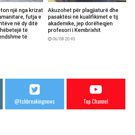
ton një nga krizat
Akuzohet për plagjiaturë dhe
manitare, futja e
pasaktësi në kualifikimet e tij
tëve në dy ditë
akademike, jep dorëheqjen
shëbetejë të
profesori i Kembrixhit
rendshme të
06/08 20:45
@tchbreakingnews
Top Channel