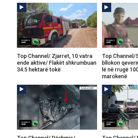
Top Channel/ Zjarret, 10 vatra
Top Channel/S
ende aktive/ Flakët shkrumbuan
bllokon qeveri
34.5 hektarë tokë
lë në rrugë 10
marokenë
Top Channel/ Dëshmia/
Top Channel/ 