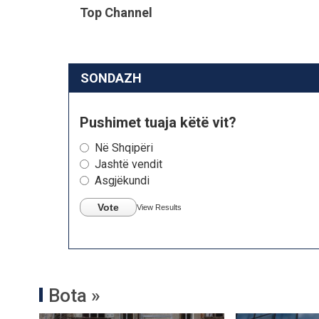
Top Channel
SONDAZH
Pushimet tuaja këtë vit?
Në Shqipëri
Jashtë vendit
Asgjëkundi
Vote
View Results
Bota »