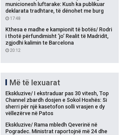
municionesh luftarake: Kush ka publikuar
deklarata tradhtare, të dënohet me burg
17:48
Kthesa e madhe e kampionit të botës/ Rodri
i thotë përfundimisht ‘jo’ Realit të Madridit,
zgjodhi kalimin te Barcelona
20:12
Më të lexuarat
Ekskluzive/ I ekstraduar pas 30 vitesh, Top
Channel zbardh dosjen e Sokol Hoxhës: Si
sherri për një kasetofon solli vrasjen e dy
vëllezërve në Patos
Ekskluzive/ Rama mbledh Qeverinë në
Pogradec. Ministrat raportojnë më 24 dhe