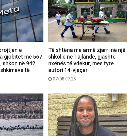
rojtjen e
Të shtëna me armë zjarri në një
a gjobitet me 567
shkollë në Tajlandë, gjashtë
ë, shkon në 942
nxënës të vdekur, mes tyre
dëshkimeve të
autori 14-vjeçar
07/08 07:25