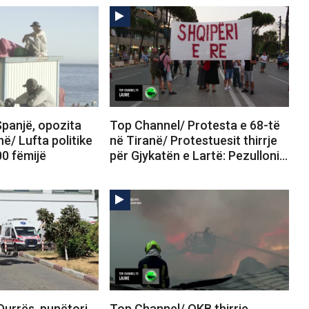
panjë, opozita
Top Channel/ Protesta e 68-të
në/ Lufta politike
në Tiranë/ Protestuesit thirrje
00 fëmijë
për Gjykatën e Lartë: Pezulloni…
Durrës, punëtori
Top Channel/ OKB thirrje