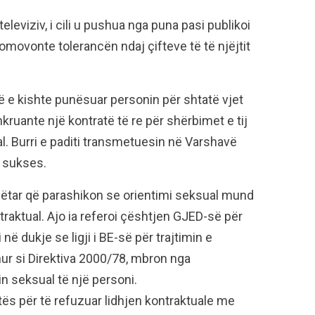
eleviziv, i cili u pushua nga puna pasi publikoi
movonte tolerancën ndaj çifteve të të njëjtit
 e kishte punësuar personin për shtatë vjet
hkruante një kontratë të re për shërbimet e tij
al. Burri e paditi transmetuesin në Varshavë
 sukses.
bëtar që parashikon se orientimi seksual mund
traktual. Ajo ia referoi çështjen GJED-së për
në dukje se ligji i BE-së për trajtimin e
ur si Direktiva 2000/78, mbron nga
n seksual të një personi.
atës për të refuzuar lidhjen kontraktuale me