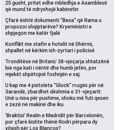
25 gusht, pritet edhe mbledhja e Asamblesë
që mund të ndryshojë kabinetin
Çfarë është dokumenti “Besa” që Rama u
propozoi shqiptarëve? Kryeministri e
shpjegon me katër fjalë
Konflikt me stafin e hotelit në Dhërmi,
shpallet në kërkim ish-zyrtari i policisë
Tronditëse në Britani/ 38-vjeçarja shtatzënë
bie nga kati i nëntë dhe humb jetën, por
mjekët shpëtojnë foshnjën e saj
U kap me 4 pistoleta “Glock” rrugës për në
Sarandë, zbardhet dëshmia e 31-vjeçarit:
Unë u nisa për pushime, shoku më futi qesen
e zezë në makinë dhe iku
‘Braktisi’ Realin e Madridit për Barcelonën,
por çfarë kishte thënë Rodri përpara dy
vitesh për Los Blancos?