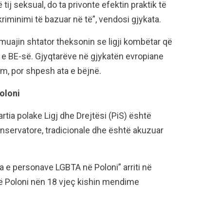
tij seksual, do ta privonte efektin praktik të
riminimi të bazuar në të”, vendosi gjykata.
 muajin shtator theksonin se ligji kombëtar që
n e BE-së. Gjyqtarëve në gjykatën evropiane
m, por shpesh ata e bëjnë.
oloni
rtia polake Ligj dhe Drejtësi (PiS) është
onservatore, tradicionale dhe është akuzuar
ata e personave LGBTA në Poloni” arriti në
 Poloni nën 18 vjeç kishin mendime