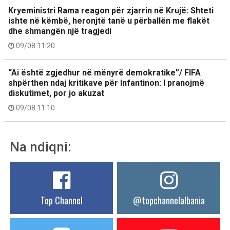
Kryeministri Rama reagon për zjarrin në Krujë: Shteti
ishte në këmbë, heronjtë tanë u përballën me flakët
dhe shmangën një tragjedi
09/08 11:20
“Ai është zgjedhur në mënyrë demokratike”/ FIFA
shpërthen ndaj kritikave për Infantinon: I pranojmë
diskutimet, por jo akuzat
09/08 11:10
Na ndiqni:
Top Channel
@topchannelalbania