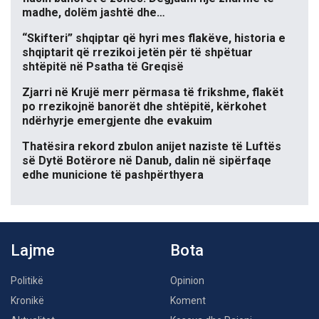
madhe, dolëm jashtë dhe…
“Skifteri” shqiptar që hyri mes flakëve, historia e
shqiptarit që rrezikoi jetën për të shpëtuar
shtëpitë në Psatha të Greqisë
Zjarri në Krujë merr përmasa të frikshme, flakët
po rrezikojnë banorët dhe shtëpitë, kërkohet
ndërhyrje emergjente dhe evakuim
Thatësira rekord zbulon anijet naziste të Luftës
së Dytë Botërore në Danub, dalin në sipërfaqe
edhe municione të pashpërthyera
Lajme
Bota
Politikë
Opinion
Kronikë
Koment