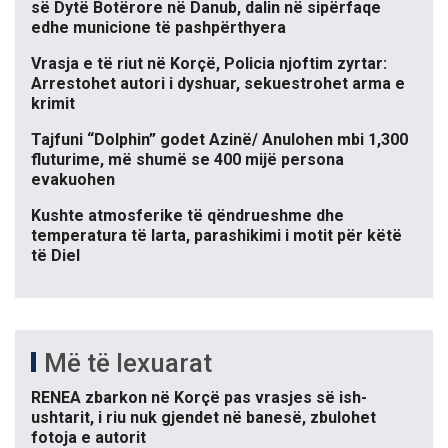
së Dytë Botërore në Danub, dalin në sipërfaqe
edhe municione të pashpërthyera
Vrasja e të riut në Korçë, Policia njoftim zyrtar:
Arrestohet autori i dyshuar, sekuestrohet arma e
krimit
Tajfuni “Dolphin” godet Azinë/ Anulohen mbi 1,300
fluturime, më shumë se 400 mijë persona
evakuohen
Kushte atmosferike të qëndrueshme dhe
temperatura të larta, parashikimi i motit për këtë
të Diel
Më të lexuarat
RENEA zbarkon në Korçë pas vrasjes së ish-
ushtarit, i riu nuk gjendet në banesë, zbulohet
fotoja e autorit