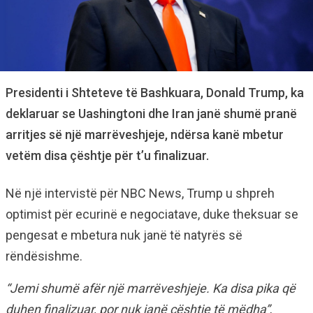
Presidenti i Shteteve të Bashkuara, Donald Trump, ka
deklaruar se Uashingtoni dhe Iran janë shumë pranë
arritjes së një marrëveshjeje, ndërsa kanë mbetur
vetëm disa çështje për t’u finalizuar.
Në një intervistë për NBC News, Trump u shpreh
optimist për ecurinë e negociatave, duke theksuar se
pengesat e mbetura nuk janë të natyrës së
rëndësishme.
“Jemi shumë afër një marrëveshjeje. Ka disa pika që
duhen finalizuar, por nuk janë çështje të mëdha”
,