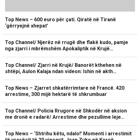
Top News – 600 euro për çati. Qiratë në Tiranë
‘gërryejnë xhepat’
Top Channel/ Njerëz në rrugë dhe flakë kudo, pamje
nga zjarri i mbrëmshëm Apokaliptik në Krujë…
Top Channel/ Zjarri në Krujë/ Banorët kthehen në
shtëpi, Aulon Kalaja ndan videon: Ishin në akth…
Top News – Zjarret shkatërrimtare në Francë. 420
arrestime, 300 mijë hektarë të shkrumbuar
Top Channel/ Policia Rrugore në Shkodër në aksion
me dronë e radarë/ Arrestime dhe pezullime leje…
Top News – ‘Shtrihu këtu, ndalo!’ Momenti i arrestimit
të vrasësit të 20 vjeçarit, Joan Zuko në Korçë