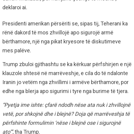
deklaroi ai.
Presidenti amerikan përsëriti se, sipas tij, Teherani ka
rënë dakord të mos zhvillojë apo sigurojë armë
bërthamore, një nga pikat kryesore të diskutimeve
mes palëve.
Trump zbuloi gjithashtu se ka kërkuar përfshirjen e një
klauzole shtesë në marrëveshje, e cila do të ndalonte
Iranin jo vetëm nga zhvillimi i armëve bërthamore, por
edhe nga blerja apo sigurimi i tyre nga burime të tjera.
“Pyetja ime ishte: çfarë ndodh nëse ata nuk i zhvillojnë
vetë, por shkojnë dhe i blejnë? Doja që marrëveshja të
përfshinte formulimin ‘nëse i blejnë ose i sigurojnë
ato’”
, tha Trump.