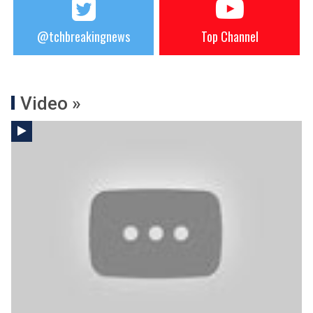
@tchbreakingnews
Top Channel
Video »