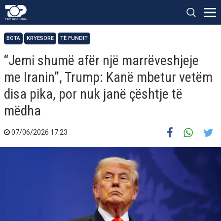
BOTA
KRYESORE
TË FUNDIT
“Jemi shumë afër një marrëveshjeje
me Iranin”, Trump: Kanë mbetur vetëm
disa pika, por nuk janë çështje të
mëdha
07/06/2026 17:23