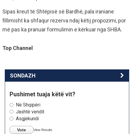
Sipas kreut të Shtëpisë së Bardhë, pala iraniane
fillimisht ka shfaqur rezerva ndaj këtij propozimi, por
më pas ka pranuar formulimin e kërkuar nga SHBA.
Top Channel
SONDAZH
Pushimet tuaja këtë vit?
Në Shqipëri
Jashtë vendit
Asgjëkundi
Vote
View Results