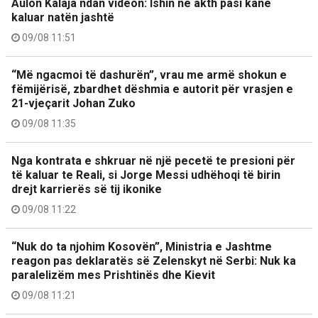
Aulon Kalaja ndan videon: Ishin në akth pasi kanë
kaluar natën jashtë
09/08 11:51
“Më ngacmoi të dashurën”, vrau me armë shokun e
fëmijërisë, zbardhet dëshmia e autorit për vrasjen e
21-vjeçarit Johan Zuko
09/08 11:35
Nga kontrata e shkruar në një pecetë te presioni për
të kaluar te Reali, si Jorge Messi udhëhoqi të birin
drejt karrierës së tij ikonike
09/08 11:22
“Nuk do ta njohim Kosovën”, Ministria e Jashtme
reagon pas deklaratës së Zelenskyt në Serbi: Nuk ka
paralelizëm mes Prishtinës dhe Kievit
09/08 11:21