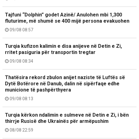
Tajfuni “Dolphin” godet Azinë/ Anulohen mbi 1,300
fluturime, më shumë se 400 mijë persona evakuohen
09/08 08:57
Turqia kufizon kalimin e disa anijeve në Detin e Zi,
rritet pasiguria për transportin tregtar
09/08 08:34
Thatësira rekord zbulon anijet naziste të Luftës së
Dytë Botërore në Danub, dalin në sipërfaqe edhe
municione të pashpërthyera
09/08 08:13
Turqia kërkon ndalimin e sulmeve në Detin e Zi, i bën
thirrje Rusisë dhe Ukrainës për armëpushim
08/08 22:59