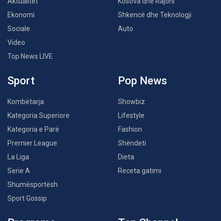
Aktualitet
Kosova dhe Rajoni
Ekonomi
Shkencë dhe Teknologji
Sociale
Auto
Video
Top News LIVE
Sport
Pop News
Kombëtarja
Showbiz
Kategoria Superiore
Lifestyle
Kategoria e Parë
Fashion
Premier League
Shëndeti
La Liga
Dieta
Serie A
Receta gatimi
Shumësportësh
Sport Gossip