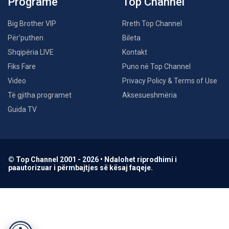
Programe
Top Channel
Big Brother VIP
Rreth Top Channel
Për’puthen
Bileta
Shqipëria LIVE
Kontakt
Fiks Fare
Puno në Top Channel
Video
Privacy Policy & Terms of Use
Të gjitha programet
Aksesueshmëria
Guida TV
© Top Channel 2001 - 2026 • Ndalohet riprodhimi i
paautorizuar i përmbajtjes së kësaj faqeje.