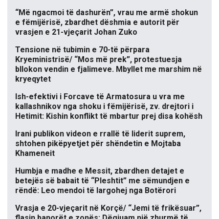
“Më ngacmoi të dashurën”, vrau me armë shokun
e fëmijërisë, zbardhet dëshmia e autorit për
vrasjen e 21-vjeçarit Johan Zuko
Tensione në tubimin e 70-të përpara
Kryeministrisë/ “Mos më prek”, protestuesja
bllokon vendin e fjalimeve. Mbyllet me marshim në
kryeqytet
Ish-efektivi i Forcave të Armatosura u vra me
kallashnikov nga shoku i fëmijërisë, zv. drejtori i
Hetimit: Kishin konflikt të mbartur prej disa kohësh
Irani publikon videon e rrallë të liderit suprem,
shtohen pikëpyetjet për shëndetin e Mojtaba
Khameneit
Humbja e madhe e Messit, zbardhen detajet e
betejës së babait të “Pleshtit” me sëmundjen e
rëndë: Leo mendoi të largohej nga Botërori
Vrasja e 20-vjeçarit në Korçë/ “Jemi të frikësuar”,
flasin banorët e zonës: Dëgjuam një zhurmë të