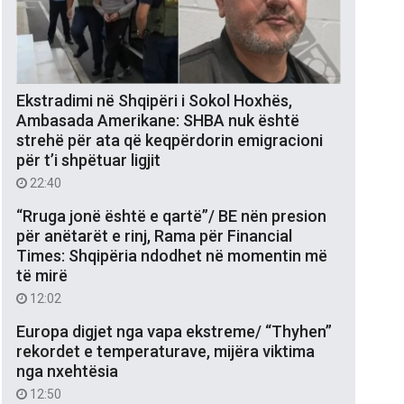
Ekstradimi në Shqipëri i Sokol Hoxhës,
Ambasada Amerikane: SHBA nuk është
strehë për ata që keqpërdorin emigracioni
për t’i shpëtuar ligjit
22:40
“Rruga jonë është e qartë”/ BE nën presion
për anëtarët e rinj, Rama për Financial
Times: Shqipëria ndodhet në momentin më
të mirë
12:02
Europa digjet nga vapa ekstreme/ “Thyhen”
rekordet e temperaturave, mijëra viktima
nga nxehtësia
12:50