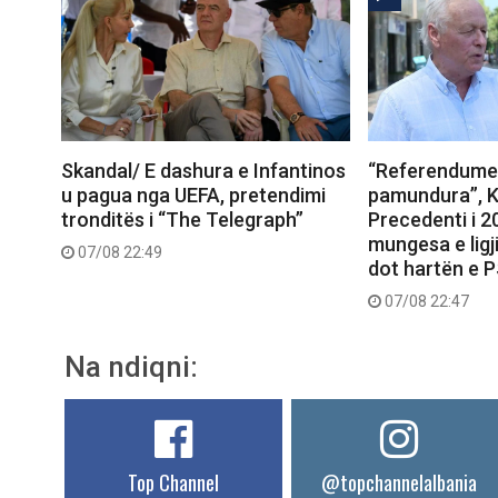
Skandal/ E dashura e Infantinos
“Referendumet
u pagua nga UEFA, pretendimi
pamundura”, K
tronditës i “The Telegraph”
Precedenti i 
mungesa e ligj
07/08 22:49
dot hartën e 
07/08 22:47
Na ndiqni:
Top Channel
@topchannelalbania