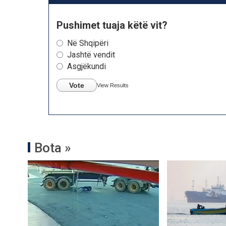
Pushimet tuaja këtë vit?
Në Shqipëri
Jashtë vendit
Asgjëkundi
Vote
View Results
Bota »