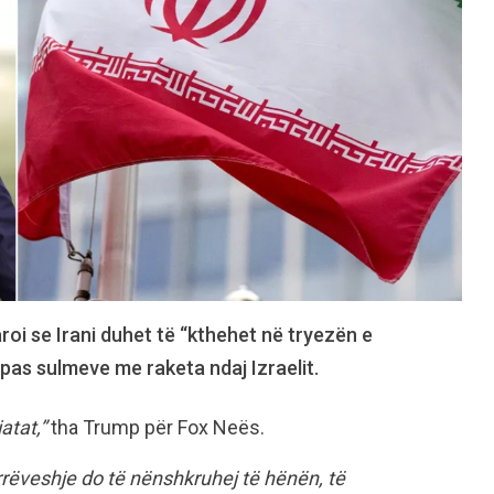
roi se Irani duhet të “kthehet në tryezën e
 pas sulmeve me raketa ndaj Izraelit.
atat,”
tha Trump për Fox Neës.
rëveshje do të nënshkruhej të hënën, të