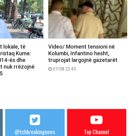
 lokale, të
Video/ Moment tensioni në
ristaq Kume:
Kolumbi, Infantino hesht,
2014-ës dhe
truprojat largojnë gazetarët
it nuk rrëzojnë
07/08 22:43
PS
@tchbreakingnews
Top Channel