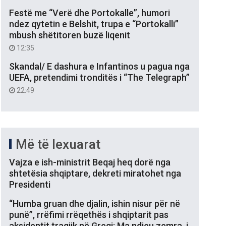
Festë me “Verë dhe Portokalle”, humori
ndez qytetin e Belshit, trupa e “Portokalli”
mbush shëtitoren buzë liqenit
12:35
Skandal/ E dashura e Infantinos u pagua nga
UEFA, pretendimi tronditës i “The Telegraph”
22:49
Më të lexuarat
Vajza e ish-ministrit Beqaj heq dorë nga
shtetësia shqiptare, dekreti miratohet nga
Presidenti
“Humba gruan dhe djalin, ishin nisur për në
punë”, rrëfimi rrëqethës i shqiptarit pas
aksidentit tragjik në Greqi: Ma ndjeu zemra, i