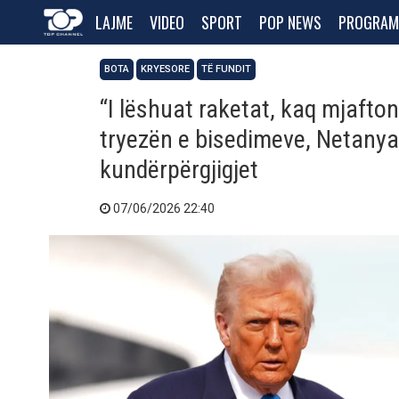
LAJME
VIDEO
SPORT
POP NEWS
PROGRAM
BOTA
KRYESORE
TË FUNDIT
“I lëshuat raketat, kaq mjafton”
tryezën e bisedimeve, Netanyah
kundërpërgjigjet
07/06/2026 22:40