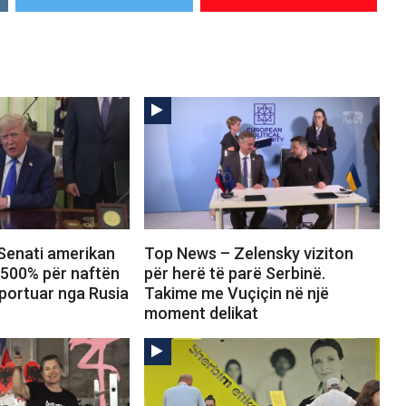
Senati amerikan
Top News – Zelensky viziton
 500% për naftën
për herë të parë Serbinë.
portuar nga Rusia
Takime me Vuçiçin në një
moment delikat