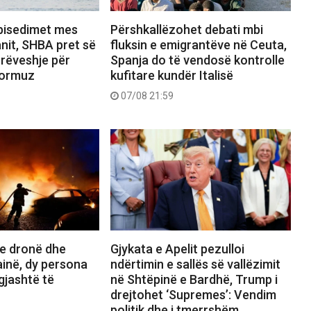
bisedimet mes
Përshkallëzohet debati mbi
nit, SHBA pret së
fluksin e emigrantëve në Ceuta,
rrëveshje për
Spanja do të vendosë kontrolle
Hormuz
kufitare kundër Italisë
07/08 21:59
e dronë dhe
Gjykata e Apelit pezulloi
inë, dy persona
ndërtimin e sallës së vallëzimit
gjashtë të
në Shtëpinë e Bardhë, Trump i
drejtohet ‘Supremes’: Vendim
politik dhe i tmerrshëm