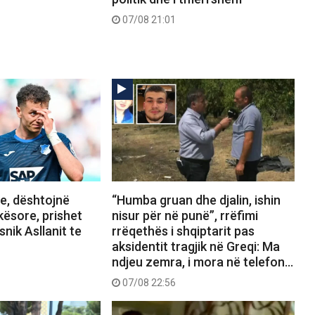
07/08 21:01
, dështojnë
“Humba gruan dhe djalin, ishin
kësore, prishet
nisur për në punë”, rrëfimi
snik Asllanit te
rrëqethës i shqiptarit pas
aksidentit tragjik në Greqi: Ma
ndjeu zemra, i mora në telefon…
07/08 22:56