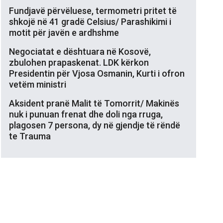
Fundjavë përvëluese, termometri pritet të
shkojë në 41 gradë Celsius/ Parashikimi i
motit për javën e ardhshme
Negociatat e dështuara në Kosovë,
zbulohen prapaskenat. LDK kërkon
Presidentin për Vjosa Osmanin, Kurti i ofron
vetëm ministri
Aksident pranë Malit të Tomorrit/ Makinës
nuk i punuan frenat dhe doli nga rruga,
plagosen 7 persona, dy në gjendje të rëndë
te Trauma