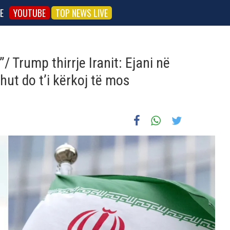
E
YOUTUBE
TOP NEWS LIVE
/ Trump thirrje Iranit: Ejani në
ut do t’i kërkoj të mos