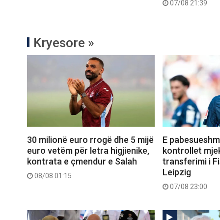
07/08 21:39
Kryesore »
30 milionë euro rrogë dhe 5 mijë
E pabesueshme
euro vetëm për letra higjienike,
kontrollet mje
kontrata e çmendur e Salah
transferimi i Fi
Leipzig
08/08 01:15
07/08 23:00