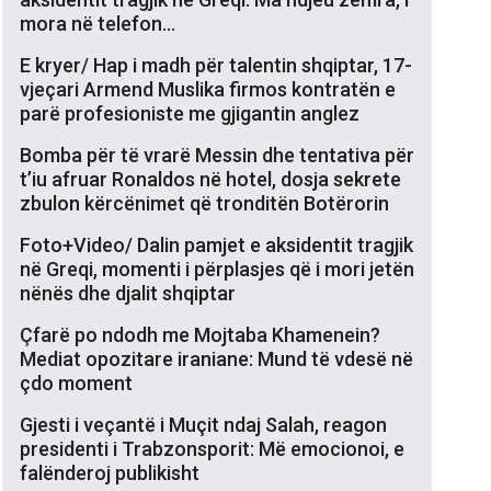
mora në telefon…
E kryer/ Hap i madh për talentin shqiptar, 17-
vjeçari Armend Muslika firmos kontratën e
parë profesioniste me gjigantin anglez
Bomba për të vrarë Messin dhe tentativa për
t’iu afruar Ronaldos në hotel, dosja sekrete
zbulon kërcënimet që tronditën Botërorin
Foto+Video/ Dalin pamjet e aksidentit tragjik
në Greqi, momenti i përplasjes që i mori jetën
nënës dhe djalit shqiptar
Çfarë po ndodh me Mojtaba Khamenein?
Mediat opozitare iraniane: Mund të vdesë në
çdo moment
Gjesti i veçantë i Muçit ndaj Salah, reagon
presidenti i Trabzonsporit: Më emocionoi, e
falënderoj publikisht