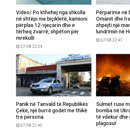
Video/ Po kthehej nga shkolla
Përparime në 
në shtëpi me biçikletë, kamioni
Omanit dhe Ira
përplas 12-vjeçarin dhe e
shpejti një ma
tërheq zvarrë, shpëton për
lundrimin në 
mrekulli
07/08 22:41
07/08 22:54
Panik në Tanvald të Republikës
Sulmet ruse m
Çeke, një burrë godet me thikë
bomba në Ukra
tre persona
të vdekur dhe 
plagosur
07/08 21:45