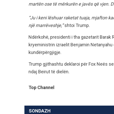
martën ose të mërkurën e javës që vjen. Dh
“Ju i keni lëshuar raketat tuaja, mjafton 
një marrëveshje,”
shtoi Trump.
Ndërkohë, presidenti i tha gazetarit Barak 
kryeministrin izraelit Benjamin Netanyahu 
kundërpërgjigje.
Trump gjithashtu deklaroi për Fox Neës se 
ndaj Beirut të dielën.
Top Channel
SONDAZH