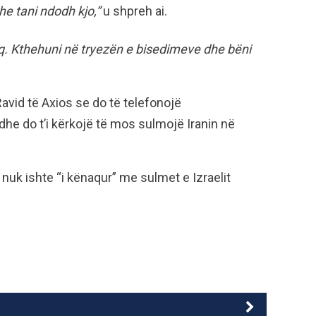
e tani ndodh kjo,”
u shpreh ai.
kaq. Kthehuni në tryezën e bisedimeve dhe bëni
Ravid të Axios se do të telefonojë
dhe do t’i kërkojë të mos sulmojë Iranin në
nuk ishte “i kënaqur” me sulmet e Izraelit