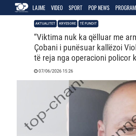
LAJME
VIDEO
SPORT
POP NEWS
PROGRAM
AKTUALITET
KRYESORE
TË FUNDIT
“Viktima nuk ka qëlluar me armë
Çobani i punësuar kallëzoi Vio
të reja nga operacioni policor 
07/06/2026 15:26