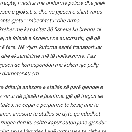
raqitej i veshur me uniformë policie dhe jelek
esën e gjoksit, si dhe në pjesën e shirit varës
është gjetur i mbështetur dhe arma
rëhër me kapacitet 30 fishekë ku brenda tij
ej në folenë e fishekut në automatik, gjë që
më fare. Në vijim, kufoma është transportuar
je dhe ekzaminime më të hollësishme. Pas
pjesën që korrespondon me kokën një pellg
e diametër 40 cm.
 dritarja anësore e stallës së parë gjendej e
 e varur në pjesën e jashtme, gjë që tregon se
stallës, në cepin e përparmë të kësaj ane të
anën anësore të stallës së dytë që ndodhet
rrugës deri ku është kapur autori janë gjendur
ilat sipas këqyrjes kanë pothuajse të gjitha të