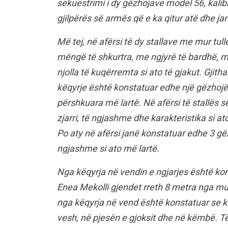
sekuestrimi i dy gëzhojave model 56, kalib
gjilpërës së armës që e ka qitur atë dhe ja
Më tej, në afërsi të dy stallave me mur tul
mëngë të shkurtra, me ngjyrë të bardhë, m
njolla të kuqërremta si ato të gjakut. Gjit
këqyrje është konstatuar edhe një gëzhojë 
përshkuara më lartë. Në afërsi të stallës 
zjarri, të ngjashme dhe karakteristika si 
Po aty në afërsi janë konstatuar edhe 3 gëz
ngjashme si ato më lartë.
Nga këqyrja në vendin e ngjarjes është kon
Enea Mekolli gjendet rreth 8 metra nga muri
nga këqyrja në vend është konstatuar se k
vesh, në pjesën e gjoksit dhe në këmbë. T