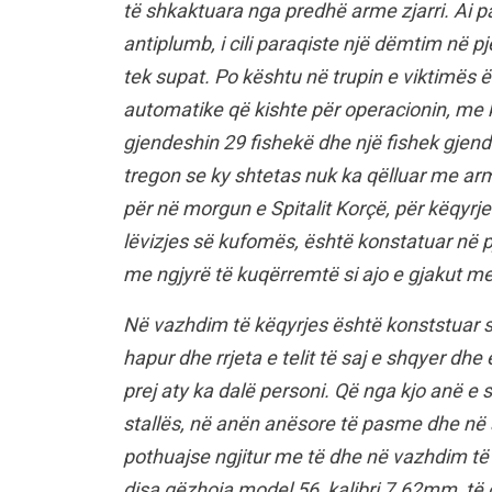
të shkaktuara nga predhë arme zjarri. Ai pa
antiplumb, i cili paraqiste një dëmtim në pj
tek supat. Po kështu në trupin e viktimës 
automatike që kishte për operacionin, me k
gjendeshin 29 fishekë dhe një fishek gjend
tregon se ky shtetas nuk ka qëlluar me ar
për në morgun e Spitalit Korçë, për këqyr
lëvizjes së kufomës, është konstatuar në 
me ngjyrë të kuqërremtë si ajo e gjakut m
Në vazhdim të këqyrjes është konststuar se
hapur dhe rrjeta e telit të saj e shqyer dhe
prej aty ka dalë personi. Që nga kjo anë e 
stallës, në anën anësore të pasme dhe në 
pothuajse ngjitur me të dhe në vazhdim të 
disa gëzhoja model 56, kalibri 7.62mm, të c