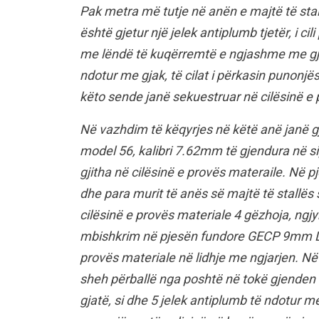
Pak metra më tutje në anën e majtë të stal
është gjetur një jelek antiplumb tjetër, i ci
me lëndë të kuqërremtë e ngjashme me gjak
ndotur me gjak, të cilat i përkasin punonjës
këto sende janë sekuestruar në cilësinë e 
Në vazhdim të këqyrjes në këtë anë janë g
model 56, kalibri 7.62mm të gjendura në sip
gjitha në cilësinë e provës materaile. Në 
dhe para murit të anës së majtë të stallës
cilësinë e provës materiale 4 gëzhoja, ngjy
mbishkrim në pjesën fundore GECP 9mm LUG
provës materiale në lidhje me ngjarjen. N
sheh përballë nga poshtë në tokë gjenden t
gjatë, si dhe 5 jelek antiplumb të ndotur me