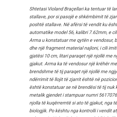
Shtetasi Violand Braçellari ka tentuar të 
stallave, por si pasojë e shkëmbimit të zja
poshtë stallave. Në afërsi të vendit ku ës
automatike model 56, kalibri 7.62mm, e cil
Arma u konstatuar me qytën e vendosur, ba
dhe një fragment material najloni, i cili imi
gjatësi 10 cm, litari paraqet një njollë me
gjakut. Arma ka të vendosur një krëhër me 
brendshme të tij paraqet një njollë me ngjy
ndërrimit të llojit të zjarrit është në pozici
është konstatuar se në brendësi të tij nuk 
metalik gjendet i stampuar numri 56170767
njolla të kuqërremtë si ato të gjakut, nga 
biologjik. Po kështu nga kontrolli i vendit 