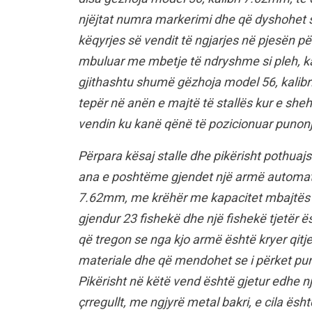
njëjtat numra markerimi dhe që dyshohet se
këqyrjes së vendit të ngjarjes në pjesën p
mbuluar me mbetje të ndryshme si pleh, ka
gjithashtu shumë gëzhoja model 56, kalibr
tepër në anën e majtë të stallës kur e sh
vendin ku kanë qënë të pozicionuar punonjë
Përpara kësaj stalle dhe pikërisht pothuaj
ana e poshtëme gjendet një armë automatik
7.62mm, me krëhër me kapacitet mbajtës 30
gjendur 23 fishekë dhe një fishekë tjetër ë
që tregon se nga kjo armë është kryer qitje
materiale dhe që mendohet se i përket puno
Pikërisht në këtë vend është gjetur edhe 
çrregullt, me ngjyrë metal bakri, e cila ësh