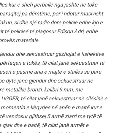
lës kur e sheh përballë nga jashtë në tokë
li paraqitej pa dëmtime, por i ndotur masivisht
un, si dhe një radio dore policie edhe kjo e
it të policisë të plagosur Edison Adri, edhe
provës materiale.
jendur dhe sekuestruar gëzhojat e fishekëve
ërfaqen e tokës, të cilat janë sekuestruar të
pjesën e pasme ana e majtë e stallës së parë
 së dytë janë gjendur dhe sekuestruar në
rë metalike bronzi, kalibri 9 mm, me
GER, të cilat janë sekuestruar në cilësinë e
ë momentin e këqyrjes në anën e majtë kur e
ë vendosur gjithsej 5 armë zjarri me tytë të
 gjak dhe e baltë, të cilat janë armët e