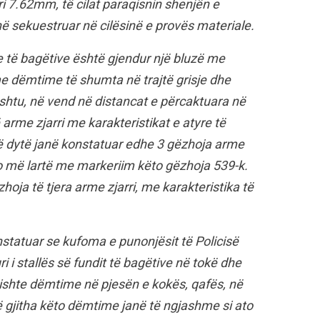
ri 7.62mm, të cilat paraqisnin shenjën e
në sekuestruar në cilësinë e provës materiale.
le të bagëtive është gjendur një bluzë me
e dëmtime të shumta në trajtë grisje dhe
hashtu, në vend në distancat e përcaktuara në
arme zjarri me karakteristikat e atyre të
së dytë janë konstatuar edhe 3 gëzhoja arme
ato më lartë me markeriim këto gëzhoja 539-k.
hoja të tjera arme zjarri, me karakteristika të
statuar se kufoma e punonjësit të Policisë
 i stallës së fundit të bagëtive në tokë dhe
ishte dëmtime në pjesën e kokës, qafës, në
ë gjitha këto dëmtime janë të ngjashme si ato