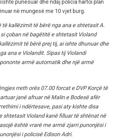
 kishte punësuar dhe ndaj policia hartoi plan
 dënuar në mungesë me 10 vjet burg.
të kallëzimit të bërë nga ana e shtetasit A.
te si çoban në bagëtitë e shtetasit Violand
llëzimit të bërë prej tij, ai ishte dhunuar dhe
 ana e Violandit. Sipas tij Violandi
dispononte armë automatik dhe një armë
ngjes rreth orës 07.00 forcat e DVP Korçë të
hartuar janë afruar në Malin e Bodesë afër
rrethimi i ndërtesave, pasi aty kishte disa
 shtetasit Violand kanë filluar të shtënat në
asojë është vrarë me armë zjarri punonjësi i
nonjësi i policisë Edison Adri.