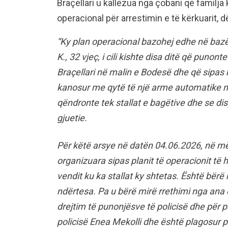
Braçellari u kallëzua nga çobani që familja
operacional për arrestimin e të kërkuarit,
“Ky plan operacional bazohej edhe në bazë 
K., 32 vjeç, i cili kishte disa ditë që punon
Braçellari në malin e Bodesë dhe që sipas ka
kanosur me qytë të një arme automatike nga
qëndronte tek stallat e bagëtive dhe se 
gjuetie.
Për këtë arsye në datën 04.06.2026, në më
organizuara sipas planit të operacionit të 
vendit ku ka stallat ky shtetas. Është bërë 
ndërtesa. Pa u bërë mirë rrethimi nga ana e
drejtim të punonjësve të policisë dhe për p
policisë Enea Mekolli dhe është plagosur pu