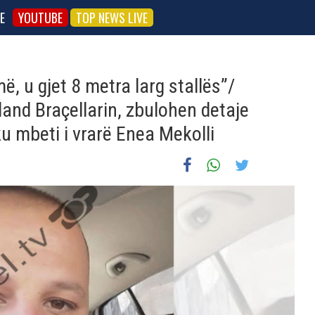
E
YOUTUBE
TOP NEWS LIVE
, u gjet 8 metra larg stallës”/
land Braçellarin, zbulohen detaje
ku mbeti i vrarë Enea Mekolli