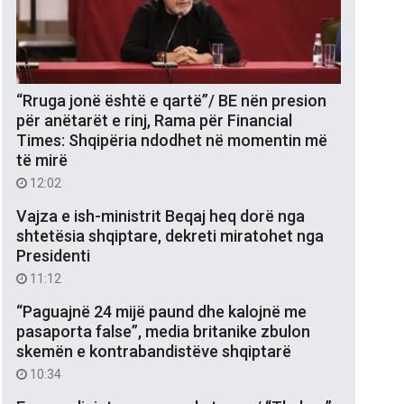
“Rruga jonë është e qartë”/ BE nën presion
për anëtarët e rinj, Rama për Financial
Times: Shqipëria ndodhet në momentin më
të mirë
12:02
Vajza e ish-ministrit Beqaj heq dorë nga
shtetësia shqiptare, dekreti miratohet nga
Presidenti
11:12
“Paguajnë 24 mijë paund dhe kalojnë me
pasaporta false”, media britanike zbulon
skemën e kontrabandistëve shqiptarë
10:34