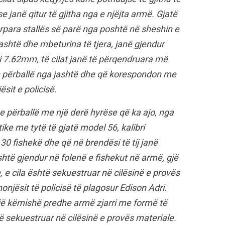
 janë qitur të gjitha nga e njëjta armë. Gjatë
ërpara stallës së parë nga poshtë në sheshin e
shtë dhe mbeturina të tjera, janë gjendur
i 7.62mm, të cilat janë të përqendruara më
eh përballë nga jashtë dhe që korespondon me
sit e policisë.
se përballë me një derë hyrëse që ka ajo, nga
e me tytë të gjatë model 56, kalibri
 fishekë dhe që në brendësi të tij janë
shtë gjendur në folenë e fishekut në armë, gjë
, e cila është sekuestruar në cilësinë e provës
njësit të policisë të plagosur Edison Adri.
një këmishë predhe armë zjarri me formë të
të sekuestruar në cilësinë e provës materiale.