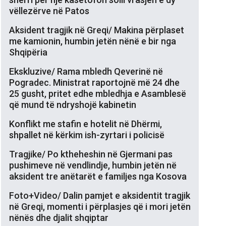
vëllezërve në Patos
Aksident tragjik në Greqi/ Makina përplaset
me kamionin, humbin jetën nënë e bir nga
Shqipëria
Ekskluzive/ Rama mbledh Qeverinë në
Pogradec. Ministrat raportojnë më 24 dhe
25 gusht, pritet edhe mbledhja e Asamblesë
që mund të ndryshojë kabinetin
Konflikt me stafin e hotelit në Dhërmi,
shpallet në kërkim ish-zyrtari i policisë
Tragjike/ Po ktheheshin në Gjermani pas
pushimeve në vendlindje, humbin jetën në
aksident tre anëtarët e familjes nga Kosova
Foto+Video/ Dalin pamjet e aksidentit tragjik
në Greqi, momenti i përplasjes që i mori jetën
nënës dhe djalit shqiptar