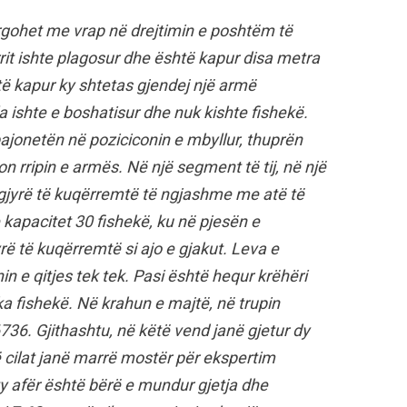
largohet me vrap në drejtimin e poshtëm të
rrit ishte plagosur dhe është kapur disa metra
htë kapur ky shtetas gjendej një armë
a ishte e boshatisur dhe nuk kishte fishekë.
jonetën në poziciconin e mbyllur, thuprën
ton rripin e armës. Në një segment të tij, në një
 ngjyrë të kuqërremtë të ngjashme me atë të
kapacitet 30 fishekë, ku në pjesën e
rë të kuqërremtë si ajo e gjakut. Leva e
onin e qitjes tek tek. Pasi është hequr krëhëri
ka fishekë. Në krahun e majtë, në trupin
36. Gjithashtu, në këtë vend janë gjetur dy
të cilat janë marrë mostër për ekspertim
aty afër është bërë e mundur gjetja dhe