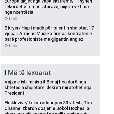
Europa digjet nga vapa ekstreme/ “Thyhen”
rekordet e temperaturave, mijëra viktima
nga nxehtësia
12:50
E kryer/ Hap i madh për talentin shqiptar, 17-
vjeçari Armend Muslika firmos kontratën e
parë profesioniste me gjigantin anglez
10:55
Më të lexuarat
Vajza e ish-ministrit Beqaj heq dorë nga
shtetësia shqiptare, dekreti miratohet nga
Presidenti
Ekskluzive/ I ekstraduar pas 30 vitesh, Top
Channel zbardh dosjen e Sokol Hoxhës: Si
sherri për një kasetofon solli vrasjen e dy