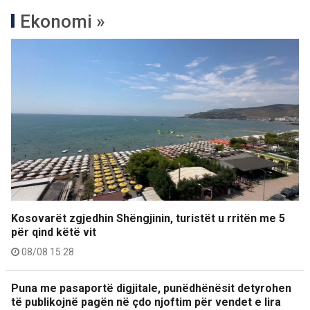
Ekonomi »
Kosovarët zgjedhin Shëngjinin, turistët u rritën me 5
për qind këtë vit
08/08 15:28
Puna me pasaportë digjitale, punëdhënësit detyrohen
të publikojnë pagën në çdo njoftim për vendet e lira