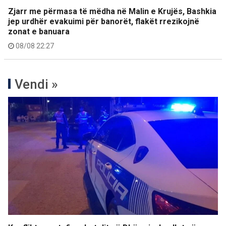
Zjarr me përmasa të mëdha në Malin e Krujës, Bashkia
jep urdhër evakuimi për banorët, flakët rrezikojnë
zonat e banuara
08/08 22:27
Vendi »