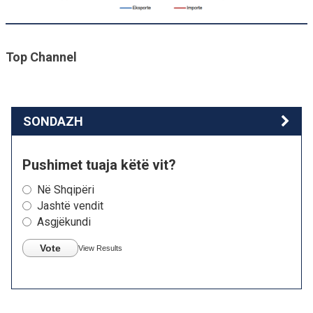
Top Channel
SONDAZH
Pushimet tuaja këtë vit?
Në Shqipëri
Jashtë vendit
Asgjëkundi
Vote
View Results