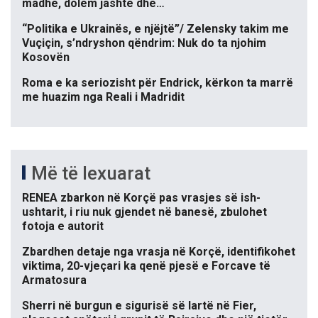
madhe, dolëm jashtë dhe…
“Politika e Ukrainës, e njëjtë”/ Zelensky takim me
Vuçiçin, s’ndryshon qëndrim: Nuk do ta njohim
Kosovën
Roma e ka seriozisht për Endrick, kërkon ta marrë
me huazim nga Reali i Madridit
Më të lexuarat
RENEA zbarkon në Korçë pas vrasjes së ish-
ushtarit, i riu nuk gjendet në banesë, zbulohet
fotoja e autorit
Zbardhen detaje nga vrasja në Korçë, identifikohet
viktima, 20-vjeçari ka qenë pjesë e Forcave të
Armatosura
Sherri në burgun e sigurisë së lartë në Fier,