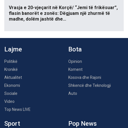
Vrasja e 20-vjeçarit në Korçë/ “Jemi të frikësuar”,
flasin banorët e zonës: Dëgjuam një zhurmë të
madhe, dolëm jashtë dhe…
Lajme
Bota
Politikë
Opinion
Kronikë
Koment
Aktualitet
Kosova dhe Rajoni
Ekonomi
Shkencë dhe Teknologji
Sociale
Auto
Video
Top News LIVE
Sport
Pop News