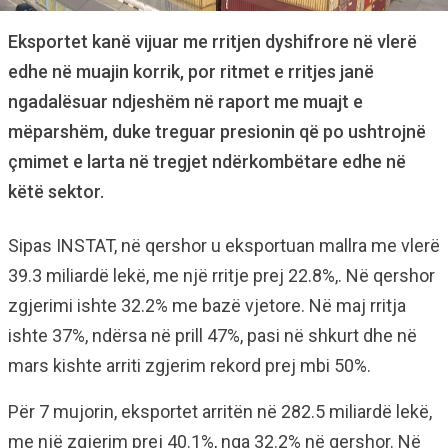
Eksportet kanë vijuar me rritjen dyshifrore në vlerë
edhe në muajin korrik, por ritmet e rritjes janë
ngadalësuar ndjeshëm në raport me muajt e
mëparshëm, duke treguar presionin që po ushtrojnë
çmimet e larta në tregjet ndërkombëtare edhe në
këtë sektor.
Sipas INSTAT, në qershor u eksportuan mallra me vlerë
39.3 miliardë lekë, me një rritje prej 22.8%,. Në qershor
zgjerimi ishte 32.2% me bazë vjetore. Në maj rritja
ishte 37%, ndërsa në prill 47%, pasi në shkurt dhe në
mars kishte arriti zgjerim rekord prej mbi 50%.
Për 7 mujorin, eksportet arritën në 282.5 miliardë lekë,
me një zgjerim prej 40.1%, nga 32.2% në qershor. Në