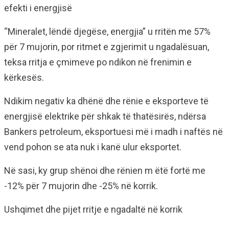
efekti i energjisë
“Mineralet, lëndë djegëse, energjia” u rritën me 57%
për 7 mujorin, por ritmet e zgjerimit u ngadalësuan,
teksa rritja e çmimeve po ndikon në frenimin e
kërkesës.
Ndikim negativ ka dhënë dhe rënie e eksporteve të
energjisë elektrike për shkak të thatësirës, ndërsa
Bankers petroleum, eksportuesi më i madh i naftës në
vend pohon se ata nuk i kanë ulur eksportet.
Në sasi, ky grup shënoi dhe rënien m ëtë fortë me
-12% për 7 mujorin dhe -25% në korrik.
Ushqimet dhe pijet rritje e ngadaltë në korrik