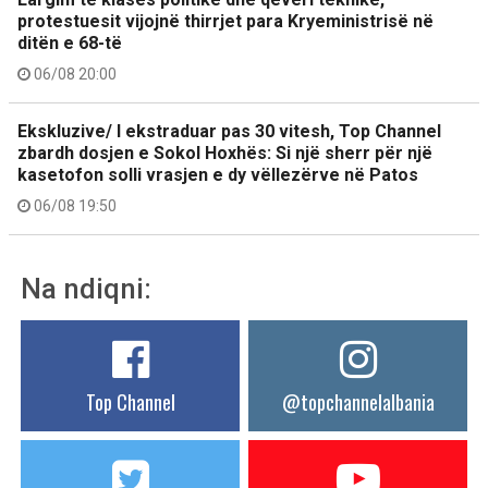
protestuesit vijojnë thirrjet para Kryeministrisë në
ditën e 68-të
06/08 20:00
Ekskluzive/ I ekstraduar pas 30 vitesh, Top Channel
zbardh dosjen e Sokol Hoxhës: Si një sherr për një
kasetofon solli vrasjen e dy vëllezërve në Patos
06/08 19:50
Na ndiqni:
Top Channel
@topchannelalbania