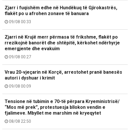
Zjarr i fuqishëm edhe në Hundëkuq të Gjirokastrës,
flakët po u afrohen zonave të banuara
09/08 00:33
Zjarri në Krujë merr përmasa të frikshme, flakët po
rrezikojnë banorët dhe shtëpitë, kërkohet ndërhyrje
emergjente dhe evakuim
09/08 00:27
Vrau 20-vjeçarin në Korçë, arrestohet pranë banesës
autori i dyshuar i krimit
09/08 00:09
Tensione në tubimin e 70-të përpara Kryeministrisë/
“Mos më prek”, protestuesja bllokon vendin e
fjalimeve. Mbyllet me marshim në kryeqytet
08/08 22:50