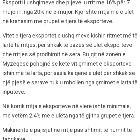
Eksporti i ushqimeve dhe pijeve u rrit me 16% për 7
mujorin, nga 20% në 5-mujor. Kjo ishte rritja më e ulët
në krahasim me grupet e tjera të eksporteve.
Vitet e tjera eksportet e ushqimeve kishin ritmet më të
lartë të rritjes, për shkak të bazës së ulet eksporteve
dhe rritjes së prodhimit në sera. Bujqit në zonën e
Myzeqesë pohojnë se këtë vit çmimet e eksporteve
ishin më të larta, por sasia ka qenë e ulët për shkak se
një pjesë e serave nuk u mbollën nga çmimet e larta të
inputeve.
Në korrik rritja e eksporteve në vlerë ishte minimale,
me vetëm 2.4% më e ulëta nga të gjitha grupet e tjera.
Makineritë e pajisjet në rritje pas shtimit të numrit të
fabrikave