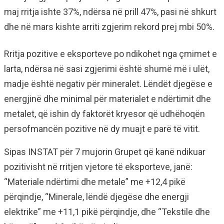
maj rritja ishte 37%, ndërsa në prill 47%, pasi në shkurt
dhe në mars kishte arriti zgjerim rekord prej mbi 50%.
Rritja pozitive e eksporteve po ndikohet nga çmimet e
larta, ndërsa në sasi zgjerimi është shumë më i ulët,
madje është negativ për mineralet. Lëndët djegëse e
energjinë dhe minimal për materialet e ndërtimit dhe
metalet, që ishin dy faktorët kryesor që udhëhoqën
persofmancën pozitive në dy muajt e parë të vitit.
Sipas INSTAT për 7 mujorin Grupet që kanë ndikuar
pozitivisht në rritjen vjetore të eksporteve, janë:
“Materiale ndërtimi dhe metale” me +12,4 pikë
përqindje, “Minerale, lëndë djegëse dhe energji
elektrike” me +11,1 pikë përqindje, dhe “Tekstile dhe