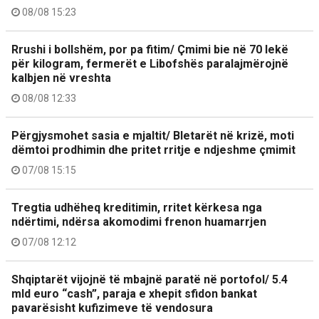
08/08 15:23
Rrushi i bollshëm, por pa fitim/ Çmimi bie në 70 lekë
për kilogram, fermerët e Libofshës paralajmërojnë
kalbjen në vreshta
08/08 12:33
Përgjysmohet sasia e mjaltit/ Bletarët në krizë, moti
dëmtoi prodhimin dhe pritet rritje e ndjeshme çmimit
07/08 15:15
Tregtia udhëheq kreditimin, rritet kërkesa nga
ndërtimi, ndërsa akomodimi frenon huamarrjen
07/08 12:12
Shqiptarët vijojnë të mbajnë paratë në portofol/ 5.4
mld euro “cash”, paraja e xhepit sfidon bankat
pavarësisht kufizimeve të vendosura