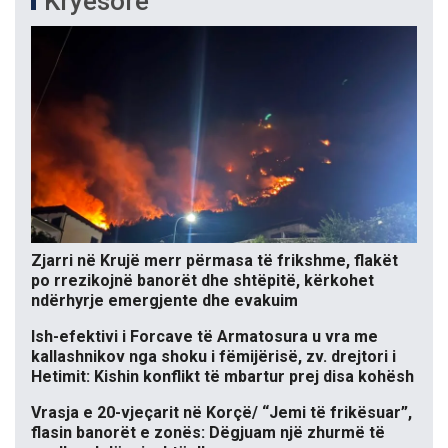
Kryesore
Zjarri në Krujë merr përmasa të frikshme, flakët
po rrezikojnë banorët dhe shtëpitë, kërkohet
ndërhyrje emergjente dhe evakuim
Ish-efektivi i Forcave të Armatosura u vra me
kallashnikov nga shoku i fëmijërisë, zv. drejtori i
Hetimit: Kishin konflikt të mbartur prej disa kohësh
Vrasja e 20-vjeçarit në Korçë/ “Jemi të frikësuar”,
flasin banorët e zonës: Dëgjuam një zhurmë të