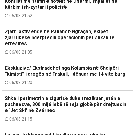
Konflikt me stafin e hotelit në Dhërmi, shpallet në
kërkim ish-zyrtari i policisë
06/08 21:52
Zjarri aktiv ende në Panahor-Ngraçan, ekipet
zjarrfikëse ndërpresin operacionin për shkak të
errësirës
06/08 21:35
Ekskluzive/ Ekstradohet nga Kolumbia në Shqipëri
“kimisti” i drogës në Frakull, i dënuar me 14 vite burg
06/08 21:20
Shkeli perimetrin e sigurisë duke rrezikuar jetën e
pushuesve, 300 mijë lekë të reja gjobë për drejtuesin
e ‘Jet Ski’ në Zvërnec
06/08 21:15
Largim të klasës politike dhe qeveri teknike,