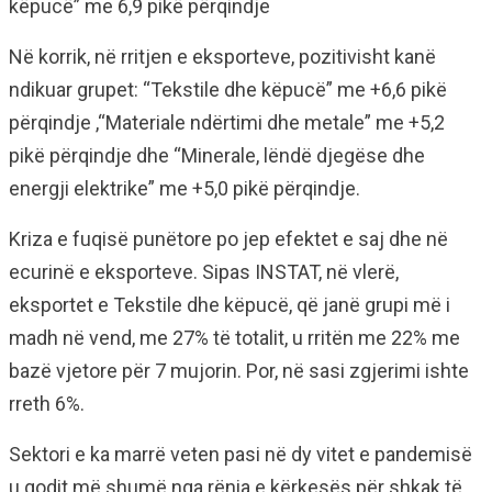
këpucë” me 6,9 pikë përqindje
Në korrik, në rritjen e eksporteve, pozitivisht kanë
ndikuar grupet: “Tekstile dhe këpucë” me +6,6 pikë
përqindje ,“Materiale ndërtimi dhe metale” me +5,2
pikë përqindje dhe “Minerale, lëndë djegëse dhe
energji elektrike” me +5,0 pikë përqindje.
Kriza e fuqisë punëtore po jep efektet e saj dhe në
ecurinë e eksporteve. Sipas INSTAT, në vlerë,
eksportet e Tekstile dhe këpucë, që janë grupi më i
madh në vend, me 27% të totalit, u rritën me 22% me
bazë vjetore për 7 mujorin. Por, në sasi zgjerimi ishte
rreth 6%.
Sektori e ka marrë veten pasi në dy vitet e pandemisë
u godit më shumë nga rënia e kërkesës për shkak të