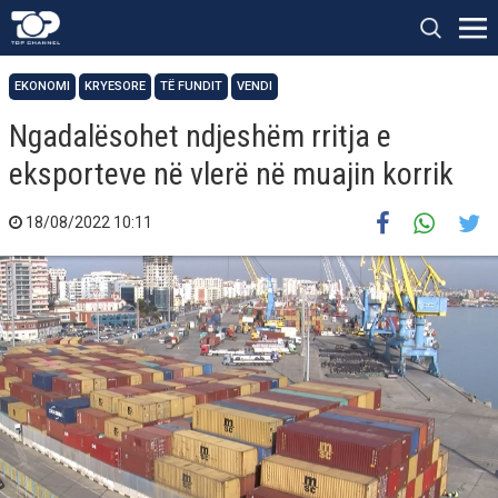
EKONOMI
KRYESORE
TË FUNDIT
VENDI
Ngadalësohet ndjeshëm rritja e
eksporteve në vlerë në muajin korrik
18/08/2022 10:11