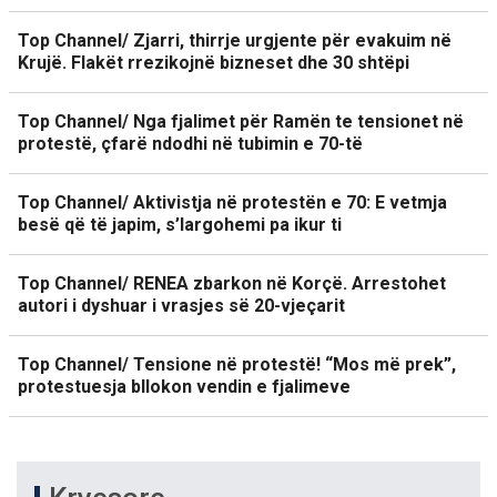
Top Channel/ Zjarri, thirrje urgjente për evakuim në
Krujë. Flakët rrezikojnë bizneset dhe 30 shtëpi
Top Channel/ Nga fjalimet për Ramën te tensionet në
protestë, çfarë ndodhi në tubimin e 70-të
Top Channel/ Aktivistja në protestën e 70: E vetmja
besë që të japim, s’largohemi pa ikur ti
Top Channel/ RENEA zbarkon në Korçë. Arrestohet
autori i dyshuar i vrasjes së 20-vjeçarit
Top Channel/ Tensione në protestë! “Mos më prek”,
protestuesja bllokon vendin e fjalimeve