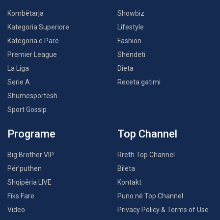
Kombëtarja
Showbiz
Kategoria Superiore
Lifestyle
Kategoria e Parë
Fashion
Premier League
Shëndeti
La Liga
Dieta
Serie A
Receta gatimi
Shumësportësh
Sport Gossip
Programe
Top Channel
Big Brother VIP
Rreth Top Channel
Për’puthen
Bileta
Shqipëria LIVE
Kontakt
Fiks Fare
Puno në Top Channel
Video
Privacy Policy & Terms of Use