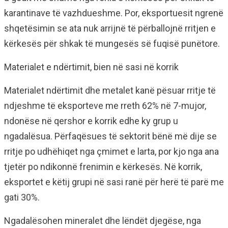
karantinave të vazhdueshme. Por, eksportuesit ngrenë
shqetësimin se ata nuk arrijnë të përballojnë rritjen e
kërkesës për shkak të mungesës së fuqisë punëtore.
Materialet e ndërtimit, bien në sasi në korrik
Materialet ndërtimit dhe metalet kanë pësuar rritje të
ndjeshme të eksporteve me rreth 62% në 7-mujor,
ndonëse në qershor e korrik edhe ky grup u
ngadalësua. Përfaqësues të sektorit bënë më dije se
rritje po udhëhiqet nga çmimet e larta, por kjo nga ana
tjetër po ndikonnë frenimin e kërkesës. Në korrik,
eksportet e këtij grupi në sasi ranë për herë të parë me
gati 30%.
Ngadalësohen mineralet dhe lëndët djegëse, nga