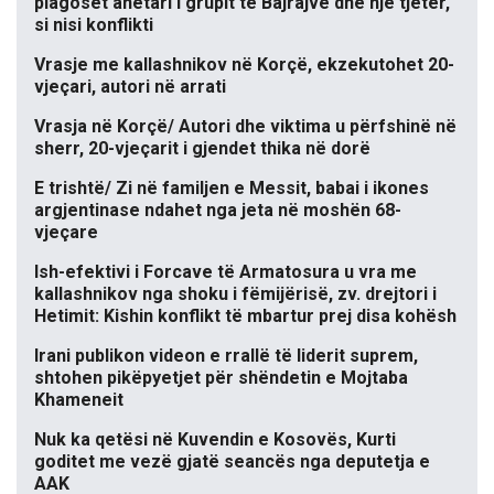
plagoset anëtari i grupit të Bajrajve dhe një tjetër,
si nisi konflikti
Vrasje me kallashnikov në Korçë, ekzekutohet 20-
vjeçari, autori në arrati
Vrasja në Korçë/ Autori dhe viktima u përfshinë në
sherr, 20-vjeçarit i gjendet thika në dorë
E trishtë/ Zi në familjen e Messit, babai i ikones
argjentinase ndahet nga jeta në moshën 68-
vjeçare
Ish-efektivi i Forcave të Armatosura u vra me
kallashnikov nga shoku i fëmijërisë, zv. drejtori i
Hetimit: Kishin konflikt të mbartur prej disa kohësh
Irani publikon videon e rrallë të liderit suprem,
shtohen pikëpyetjet për shëndetin e Mojtaba
Khameneit
Nuk ka qetësi në Kuvendin e Kosovës, Kurti
goditet me vezë gjatë seancës nga deputetja e
AAK