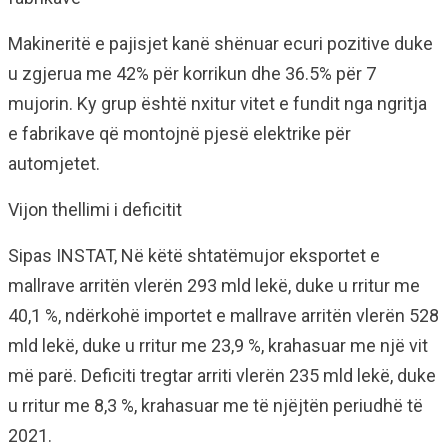
Makineritë e pajisjet kanë shënuar ecuri pozitive duke
u zgjerua me 42% për korrikun dhe 36.5% për 7
mujorin. Ky grup është nxitur vitet e fundit nga ngritja
e fabrikave që montojnë pjesë elektrike për
automjetet.
Vijon thellimi i deficitit
Sipas INSTAT, Në këtë shtatëmujor eksportet e
mallrave arritën vlerën 293 mld lekë, duke u rritur me
40,1 %, ndërkohë importet e mallrave arritën vlerën 528
mld lekë, duke u rritur me 23,9 %, krahasuar me një vit
më parë. Deficiti tregtar arriti vlerën 235 mld lekë, duke
u rritur me 8,3 %, krahasuar me të njëjtën periudhë të
2021.