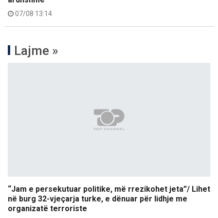
07/08 13:14
Lajme »
“Jam e persekutuar politike, më rrezikohet jeta”/ Lihet
në burg 32-vjeçarja turke, e dënuar për lidhje me
organizatë terroriste