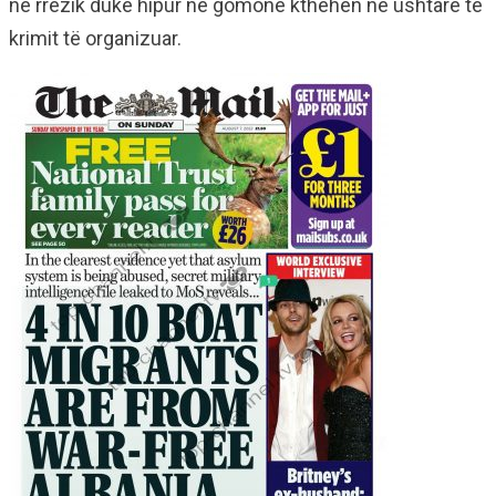
në rrezik duke hipur në gomone kthehen në ushtarë të
krimit të organizuar.