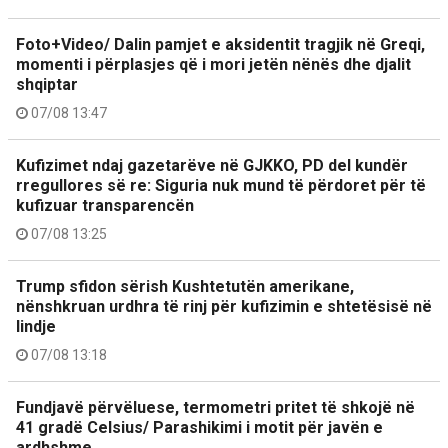
Foto+Video/ Dalin pamjet e aksidentit tragjik në Greqi,
momenti i përplasjes që i mori jetën nënës dhe djalit
shqiptar
07/08 13:47
Kufizimet ndaj gazetarëve në GJKKO, PD del kundër
rregullores së re: Siguria nuk mund të përdoret për të
kufizuar transparencën
07/08 13:25
Trump sfidon sërish Kushtetutën amerikane,
nënshkruan urdhra të rinj për kufizimin e shtetësisë në
lindje
07/08 13:18
Fundjavë përvëluese, termometri pritet të shkojë në
41 gradë Celsius/ Parashikimi i motit për javën e
ardhshme