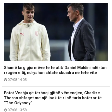
Shumë larg gjurmëve të të atit/ Daniel Maldini ndërton
rrugën e tij, ndryshon shtatë skuadra në tetë vite
07/08 14:05
Foto/ Veshja që tërhoqi gjithë vëmendjen, Charlize
Theron shfaqet me një look të ri në turin botëror të
“The Odyssey”
07/08 13:58