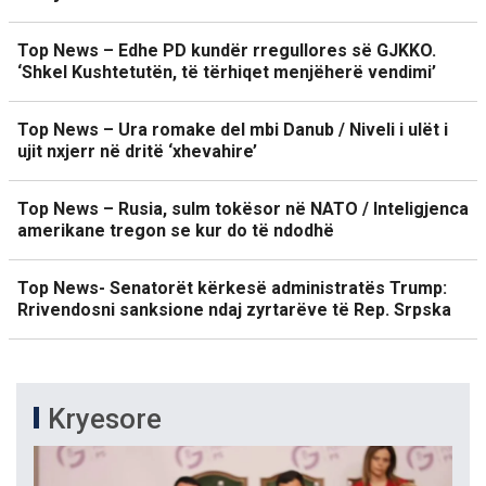
Top News – Edhe PD kundër rregullores së GJKKO.
‘Shkel Kushtetutën, të tërhiqet menjëherë vendimi’
Top News – Ura romake del mbi Danub / Niveli i ulët i
ujit nxjerr në dritë ‘xhevahire’
Top News – Rusia, sulm tokësor në NATO / Inteligjenca
amerikane tregon se kur do të ndodhë
Top News- Senatorët kërkesë administratës Trump:
Rrivendosni sanksione ndaj zyrtarëve të Rep. Srpska
Kryesore