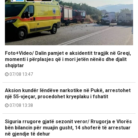
Foto+Video/ Dalin pamjet e aksidentit tragjik në Greqi,
momenti i përplasjes që i mori jetën nënës dhe djalit
shqiptar
07/08 13:47
Aksion kundër lëndëve narkotike në Pukë, arrestohet
një 55-vjeçar, procedohet kryeplaku i fshatit
07/08 13:38
Siguria rrugore gjatë sezonit veror/ Rrugorja e Vlorës
bën bilancin për muajin gusht, 14 shoferë të arrestuar
në gjendje të dehur