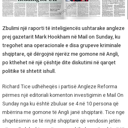
Zbulimi një raporti të inteligjencës ushtarake angleze
prej gazetarit Mark Hookham në Mail on Sunday, ku
tregohet ana operacionale e disa grupeve kriminale
shqiptare, që dërgojnë njerëz me gomone në Angli,
po kthehet në një çështje dite diskutimi në qarqet
politike të shtetit ishull.
Richard Tice udhëheqës i partisë Angleze Reforma
përmes një editoriali komenton investigimin e Mail On
Sunday nga ku është zbuluar se 4 në 10 persona që
mbërrina me gomone të Angli janë shqiptarë. Tice nge
shqetësimin se të rinjtë shqiptarë që vendosin jetën