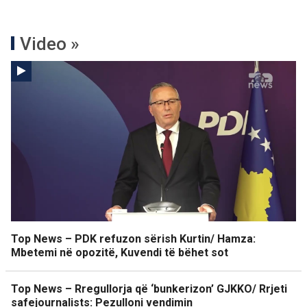
Video »
Top News – PDK refuzon sërish Kurtin/ Hamza:
Mbetemi në opozitë, Kuvendi të bëhet sot
Top News – Rregullorja që ‘bunkerizon’ GJKKO/ Rrjeti
safejournalists: Pezulloni vendimin