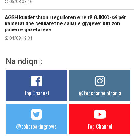
05/08 08:16
AGSH kundërshton rregulloren e re të GJKKO-së për
kamerat dhe celularët në sallat e gjyqeve: Kufizon
punën e gazetarëve
04/08 19:31
Na ndiqni:
Top Channel
@topchannelalbania
@tchbreakingnews
Top Channel