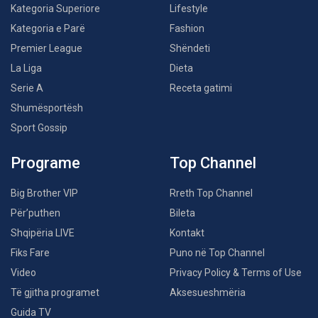
Kategoria Superiore
Lifestyle
Kategoria e Parë
Fashion
Premier League
Shëndeti
La Liga
Dieta
Serie A
Receta gatimi
Shumësportësh
Sport Gossip
Programe
Top Channel
Big Brother VIP
Rreth Top Channel
Për’puthen
Bileta
Shqipëria LIVE
Kontakt
Fiks Fare
Puno në Top Channel
Video
Privacy Policy & Terms of Use
Të gjitha programet
Aksesueshmëria
Guida TV