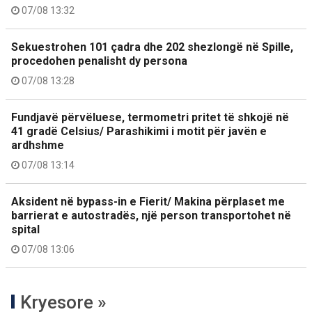
07/08 13:32
Sekuestrohen 101 çadra dhe 202 shezlongë në Spille,
procedohen penalisht dy persona
07/08 13:28
Fundjavë përvëluese, termometri pritet të shkojë në
41 gradë Celsius/ Parashikimi i motit për javën e
ardhshme
07/08 13:14
Aksident në bypass-in e Fierit/ Makina përplaset me
barrierat e autostradës, një person transportohet në
spital
07/08 13:06
Kryesore »