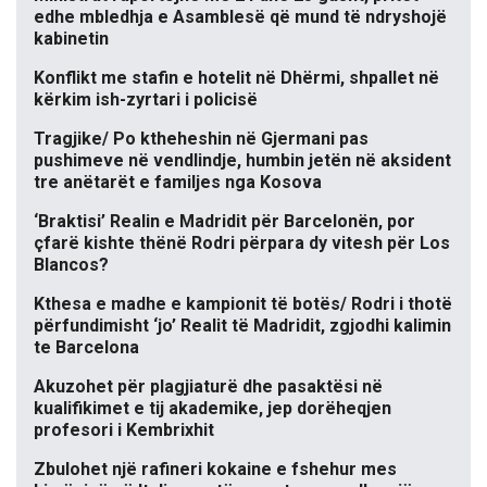
edhe mbledhja e Asamblesë që mund të ndryshojë
kabinetin
Konflikt me stafin e hotelit në Dhërmi, shpallet në
kërkim ish-zyrtari i policisë
Tragjike/ Po ktheheshin në Gjermani pas
pushimeve në vendlindje, humbin jetën në aksident
tre anëtarët e familjes nga Kosova
‘Braktisi’ Realin e Madridit për Barcelonën, por
çfarë kishte thënë Rodri përpara dy vitesh për Los
Blancos?
Kthesa e madhe e kampionit të botës/ Rodri i thotë
përfundimisht ‘jo’ Realit të Madridit, zgjodhi kalimin
te Barcelona
Akuzohet për plagjiaturë dhe pasaktësi në
kualifikimet e tij akademike, jep dorëheqjen
profesori i Kembrixhit
Zbulohet një rafineri kokaine e fshehur mes