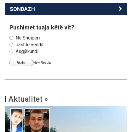
SONDAZH
Pushimet tuaja këtë vit?
Në Shqipëri
Jashtë vendit
Asgjëkundi
Vote
View Results
Aktualitet »