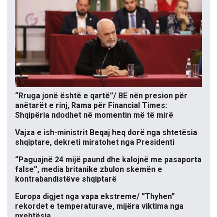
“Rruga jonë është e qartë”/ BE nën presion për
anëtarët e rinj, Rama për Financial Times:
Shqipëria ndodhet në momentin më të mirë
Vajza e ish-ministrit Beqaj heq dorë nga shtetësia
shqiptare, dekreti miratohet nga Presidenti
“Paguajnë 24 mijë paund dhe kalojnë me pasaporta
false”, media britanike zbulon skemën e
kontrabandistëve shqiptarë
Europa digjet nga vapa ekstreme/ “Thyhen”
rekordet e temperaturave, mijëra viktima nga
nxehtësia