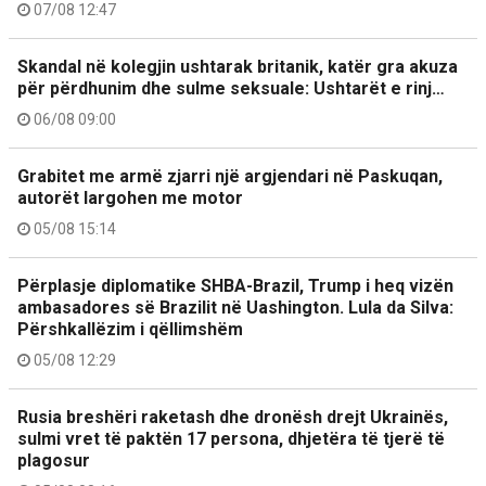
07/08 12:47
Skandal në kolegjin ushtarak britanik, katër gra akuza
për përdhunim dhe sulme seksuale: Ushtarët e rinj…
06/08 09:00
Grabitet me armë zjarri një argjendari në Paskuqan,
autorët largohen me motor
05/08 15:14
Përplasje diplomatike SHBA-Brazil, Trump i heq vizën
ambasadores së Brazilit në Uashington. Lula da Silva:
Përshkallëzim i qëllimshëm
05/08 12:29
Rusia breshëri raketash dhe dronësh drejt Ukrainës,
sulmi vret të paktën 17 persona, dhjetëra të tjerë të
plagosur