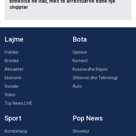
bimësisë në Itali, mes të arrestuarve edhe një
shqiptar
Lajme
Bota
Politikë
Opinion
Kronikë
Koment
Aktualitet
Kosova dhe Rajoni
Ekonomi
Shkencë dhe Teknologji
Sociale
Auto
Video
Top News LIVE
Sport
Pop News
Kombëtarja
Showbiz