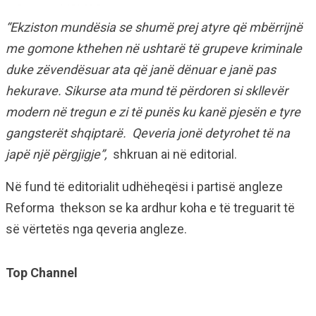
“Ekziston mundësia se shumë prej atyre që mbërrijnë
me gomone kthehen në ushtarë të grupeve kriminale
duke zëvendësuar ata që janë dënuar e janë pas
hekurave. Sikurse ata mund të përdoren si skllevër
modern në tregun e zi të punës ku kanë pjesën e tyre
gangsterët shqiptarë. Qeveria jonë detyrohet të na
japë një përgjigje”,
shkruan ai në editorial.
Në fund të editorialit udhëheqësi i partisë angleze
Reforma thekson se ka ardhur koha e të treguarit të
së vërtetës nga qeveria angleze.
Top Channel