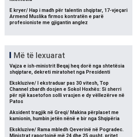
E kryer/ Hap i madh për talentin shqiptar, 17-vjeçari
Armend Muslika firmos kontratën e parë
profesioniste me gjigantin anglez
Më të lexuarat
Vajza e ish-ministrit Beqaj heq dorë nga shtetësia
shqiptare, dekreti miratohet nga Presidenti
Ekskluzive/ I ekstraduar pas 30 vitesh, Top
Channel zbardh dosjen e Sokol Hoxhës: Si sherri
për një kasetofon solli vrasjen e dy vëllezërve në
Patos
Aksident tragjik në Greqi/ Makina përplaset me
kamionin, humbin jetën nënë e bir nga Shqipëria
Ekskluzive/ Rama mbledh Qeverinë në Pogradec.
Ministrat raportojnë më 24 dhe 25 gusht, pritet