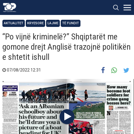
AKTUALITET
KRYESORE
LAJME
TË FUNDIT
“Po vijnë kriminelë?” Shqiptarët me
gomone drejt Anglisë trazojnë politikën
e shtetit ishull
07/08/2022 12:31