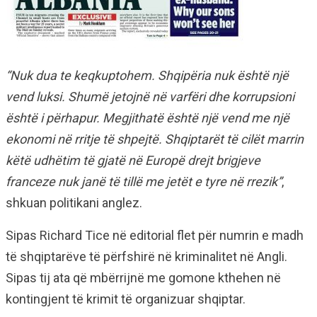
“Nuk dua te keqkuptohem. Shqipëria nuk është një
vend luksi. Shumë jetojnë në varfëri dhe korrupsioni
është i përhapur. Megjithatë është një vend me një
ekonomi në rritje të shpejtë. Shqiptarët të cilët marrin
këtë udhëtim të gjatë në Europë drejt brigjeve
franceze nuk janë të tillë me jetët e tyre në rrezik”
,
shkuan politikani anglez.
Sipas Richard Tice në editorial flet për numrin e madh
të shqiptarëve të përfshirë në kriminalitet në Angli.
Sipas tij ata që mbërrijnë me gomone kthehen në
kontingjent të krimit të organizuar shqiptar.