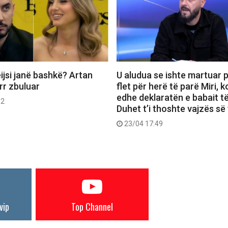
ijsi janë bashkë? Artan
U aludua se ishte martuar p
err zbuluar
flet për herë të parë Miri,
edhe deklaratën e babait të
52
Duhet t’i thoshte vajzës së 
23/04 17:49
vip
Top Channel