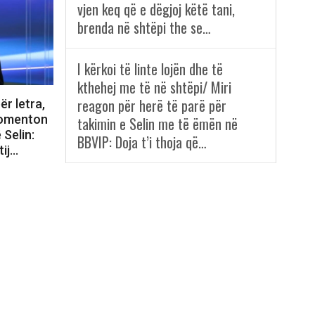
vjen keq që e dëgjoj këtë tani,
brenda në shtëpi the se…
I kërkoi të linte lojën dhe të
kthehej me të në shtëpi/ Miri
reagon për herë të parë për
ër letra,
 komenton
takimin e Selin me të ëmën në
 Selin:
BBVIP: Doja t’i thoja që…
tij…