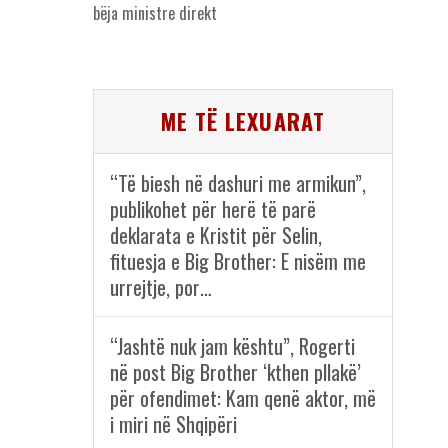
bëja ministre direkt
ME TË LEXUARAT
“Të biesh në dashuri me armikun”,
publikohet për herë të parë
deklarata e Kristit për Selin,
fituesja e Big Brother: E nisëm me
urrejtje, por…
“Jashtë nuk jam kështu”, Rogerti
në post Big Brother ‘kthen pllakë’
për ofendimet: Kam qenë aktor, më
i miri në Shqipëri