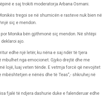
tëpinë e saj trokiti moderatorja Arbana Osmani.
 Monikës tregoi se në shumicën e rasteve nuk bien në
thnjë siç e mendon.
t por Monika bën gjithmonë siç mendon. Në shtëpi
deklaroi ajo.
tur edhe një letër, ku nëna e saj ndër të tjera
të mbulhet nga emocionet. Gjyko drejtë dhe me
në lojë, luaj veten tënde. E vetmja forcë që nevojitet
ke mbështetjen e nënës dhe të Teas’’,- shkruhej në
isa fjalë të ndjera dashurie duke e falenderuar edhe