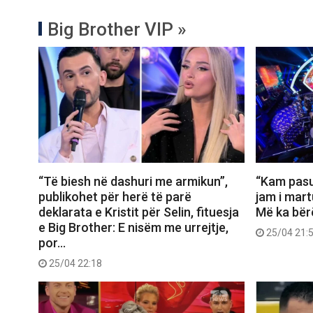
Big Brother VIP »
“Të biesh në dashuri me armikun”,
“Kam pasu
publikohet për herë të parë
jam i mart
deklarata e Kristit për Selin, fituesja
Më ka bër
e Big Brother: E nisëm me urrejtje,
25/04 21:
por…
25/04 22:18