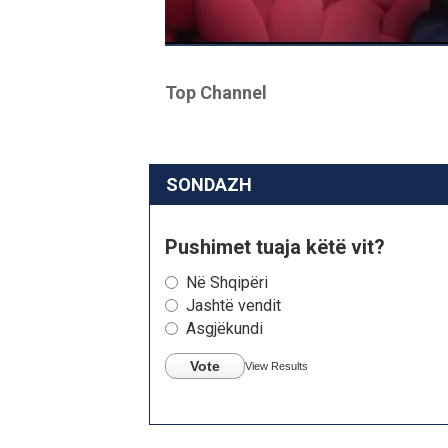
Top Channel
SONDAZH
Pushimet tuaja këtë vit?
Në Shqipëri
Jashtë vendit
Asgjëkundi
Vote
View Results