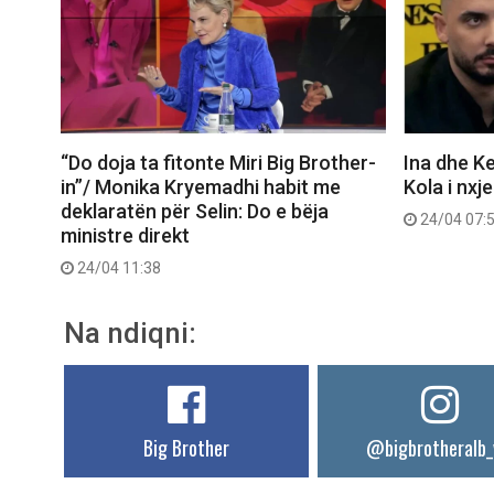
“Do doja ta fitonte Miri Big Brother-
Ina dhe Ke
in”/ Monika Kryemadhi habit me
Kola i nxj
deklaratën për Selin: Do e bëja
24/04 07:
ministre direkt
24/04 11:38
Na ndiqni:
Big Brother
@bigbrotheralb_