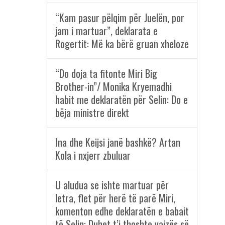
“Kam pasur pëlqim për Juelën, por
jam i martuar”, deklarata e
Rogertit: Më ka bërë gruan xheloze
“Do doja ta fitonte Miri Big
Brother-in”/ Monika Kryemadhi
habit me deklaratën për Selin: Do e
bëja ministre direkt
Ina dhe Keijsi janë bashkë? Artan
Kola i nxjerr zbuluar
U aludua se ishte martuar për
letra, flet për herë të parë Miri,
komenton edhe deklaratën e babait
të Selin: Duhet t’i thoshte vajzës së