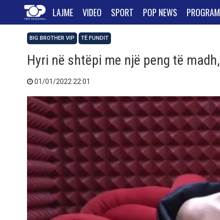
LAJME
VIDEO
SPORT
POP NEWS
PROGRAM
BIG BROTHER VIP
TË FUNDIT
Hyri në shtëpi me një peng të madh
01/01/2022 22:01