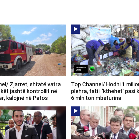
l/ Zjarret, shtatë vatra
Top Channel/ Hodhi 1 milio
akët jashtë kontrollit në
plehra, fati i ‘kthehet’ pasi 
r, kalojnë në Patos
6 mln ton mbeturina