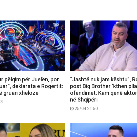
r pëlqim për Juelën, por
“Jashtë nuk jam kështu”, R
uar”, deklarata e Rogertit:
post Big Brother ‘kthen plla
ë gruan xheloze
ofendimet: Kam qenë aktor,
në Shqipëri
53
25/04 21:50