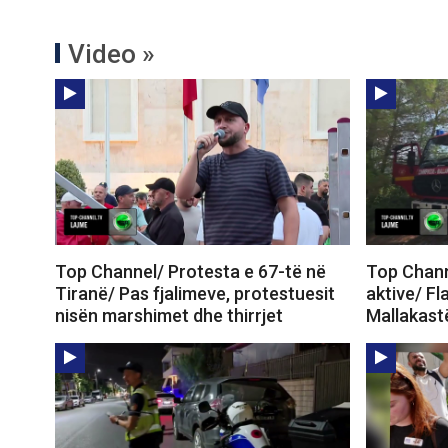
Video »
Top Channel/ Protesta e 67-të në
Top Channe
Tiranë/ Pas fjalimeve, protestuesit
aktive/ Fl
nisën marshimet dhe thirrjet
Mallakastë