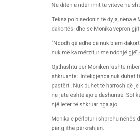
Në ditën e ndërrimit të viteve në sh
Teksa po bisedonin të dyja, nëna e
dakortësi dhe se Monika vepron gji
‘’Ndodh që edhe që nuk biem dakor
nuk më ka mërzitur me ndonjë gjë’’,- 
Gjithashtu për Monikën kishte mbërri
shkruante: Inteligjenca nuk duhet 
pastërti. Nuk duhet të harrosh që je 
në jetë është ajo e dashurisë. Sot 
një letër të shkruar nga ajo.
Monika e përlotur i shprehu nënës d
për gjithë përkrahjen.