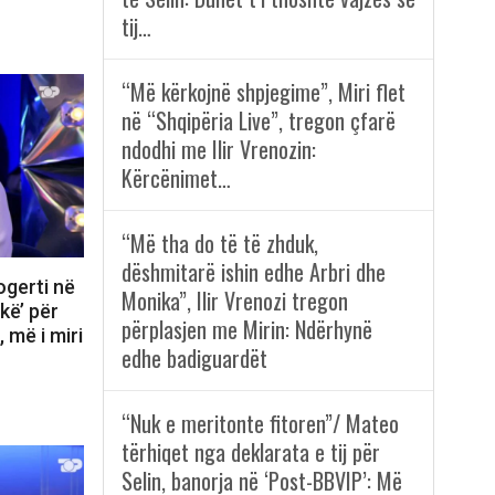
tij…
“Më kërkojnë shpjegime”, Miri flet
në “Shqipëria Live”, tregon çfarë
ndodhi me Ilir Vrenozin:
Kërcënimet…
“Më tha do të të zhduk,
dëshmitarë ishin edhe Arbri dhe
ogerti në
Monika”, Ilir Vrenozi tregon
kë’ për
përplasjen me Mirin: Ndërhynë
 më i miri
edhe badiguardët
“Nuk e meritonte fitoren”/ Mateo
tërhiqet nga deklarata e tij për
Selin, banorja në ‘Post-BBVIP’: Më