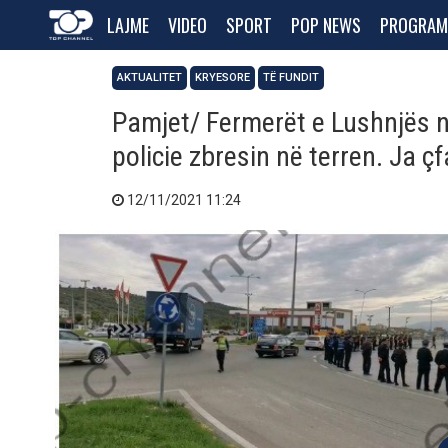
LAJME
VIDEO
SPORT
POP NEWS
PROGRAM
AKTUALITET
KRYESORE
TË FUNDIT
Pamjet/ Fermerët e Lushnjës n
policie zbresin në terren. Ja ç
12/11/2021 11:24