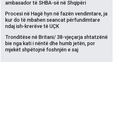
ambasador të SHBA-së në Shqipëri
Procesi në Hagë hyn në fazën vendimtare, ja
kur do të mbahen seancat përfundimtare
ndaj ish-krerëve të UÇK
Tronditëse në Britani/ 38-vjeçarja shtatzënë
bie nga kati i nëntë dhe humb jetën, por
mjekët shpëtojnë foshnjën e saj