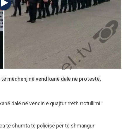
 të mëdhenj në vend kanë dalë në protestë,
në dalë në vendin e quajtur rreth rrotullimi i
ca të shumta të policisë për të shmangur