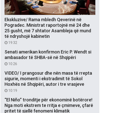
Ekskluzive/ Rama mbledh Qeverinë në
Pogradec. Ministrat raportojnë më 24 dhe
25 gusht, më 7 shtator Asambleja që mund
të ndryshojë kabinetin
19:32
Senati amerikan konfirmon Eric P. Wendt si
ambasador të SHBA-së në Shqipëri
10:26
VIDEO/ I prangosur dhe nën masa të rrepta
sigurie, momenti i ekstradimit të Sokol
Hoxhës në Shqipëri, autor i tre vrasjeve
10:19
“El Niño” tronditje për ekonominë botërore!
Nga moti ekstrem te rritja e çmimeve, çfarë
pritet të sjellë fenomeni klimatik