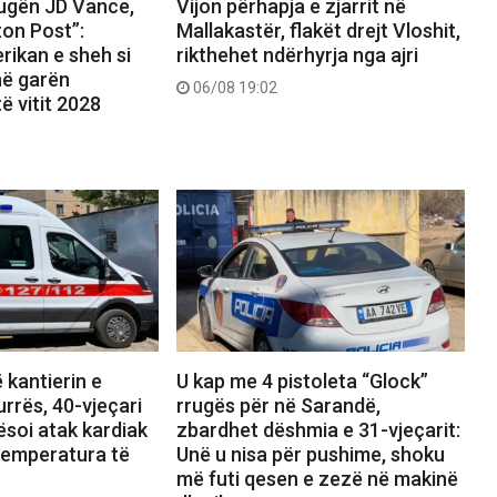
rugën JD Vance,
Vijon përhapja e zjarrit në
on Post”:
Mallakastër, flakët drejt Vloshit,
rikan e sheh si
rikthehet ndërhyrja nga ajri
 në garën
06/08 19:02
ë vitit 2028
 kantierin e
U kap me 4 pistoleta “Glock”
urrës, 40-vjeçari
rrugës për në Sarandë,
soi atak kardiak
zbardhet dëshmia e 31-vjeçarit:
temperatura të
Unë u nisa për pushime, shoku
më futi qesen e zezë në makinë