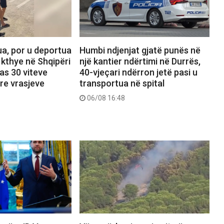
ua, por u deportua
Humbi ndjenjat gjatë punës në
 kthye në Shqipëri
një kantier ndërtimi në Durrës,
as 30 viteve
40-vjeçari ndërron jetë pasi u
 tre vrasjeve
transportua në spital
06/08 16:48