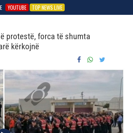
E
YOUTUBE
TOP NEWS LIVE
ë protestë, forca të shumta
farë kërkojnë