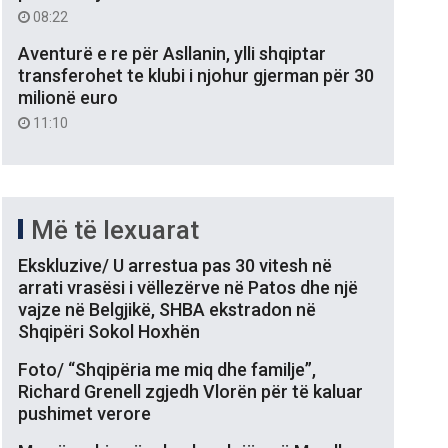
08:22
Aventurë e re për Asllanin, ylli shqiptar
transferohet te klubi i njohur gjerman për 30
milionë euro
11:10
Më të lexuarat
Ekskluzive/ U arrestua pas 30 vitesh në
arrati vrasësi i vëllezërve në Patos dhe një
vajze në Belgjikë, SHBA ekstradon në
Shqipëri Sokol Hoxhën
Foto/ “Shqipëria me miq dhe familje”,
Richard Grenell zgjedh Vlorën për të kaluar
pushimet verore