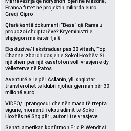
Marrëveshja që ndryshon lojën në Mesdhe,
Franca futet në projektin miliarda euro
Greqi-Qipro
Çfarë është dokumenti “Besa” që Rama u
propozoi shqiptarëve? Kryeministri e
shpjegon me katër fjalë
Ekskluzive/ I ekstraduar pas 30 vitesh, Top
Channel zbardh dosjen e Sokol Hoxhës: Si
një sherr për një kasetofon solli vrasjen e dy
vëllezërve në Patos
Aventurë e re për Asllanin, ylli shqiptar
transferohet te klubi i njohur gjerman për 30
milionë euro
VIDEO/ I prangosur dhe nën masa të rrepta
sigurie, momenti i ekstradimit të Sokol
Hoxhës në Shqipëri, autor i tre vrasjeve
Senati amerikan konfirmon Eric P. Wendt si