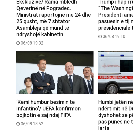
Ekskluzive/ Rama mbledh
Trump i hap r
Qeverinë në Pogradec.
“The Washingt
Ministrat raportojnë më 24 dhe
Presidenti ame
25 gusht, më 7 shtator
pasuesin e tij
Asambleja që mund të
presidenciale t
ndryshojë kabinetin
06/08 19:10
06/08 19:32
‘Kemi humbur besimin te
Humbi jetën në
Infantino’/ UEFA konfirmon
ndërtimit në D
bojkotin e saj ndaj FIFA
dyshohet se pë
pas punës në 
06/08 18:52
larta