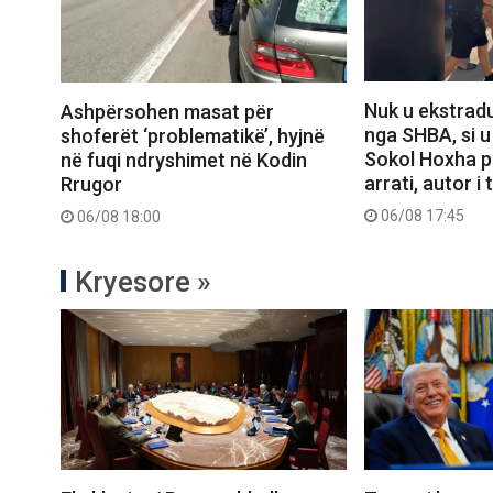
Nuk u ekstrad
Ashpërsohen masat për
nga SHBA, si u
shoferët ‘problematikë’, hyjnë
Sokol Hoxha p
në fuqi ndryshimet në Kodin
arrati, autor i
Rrugor
06/08 17:45
06/08 18:00
Kryesore »