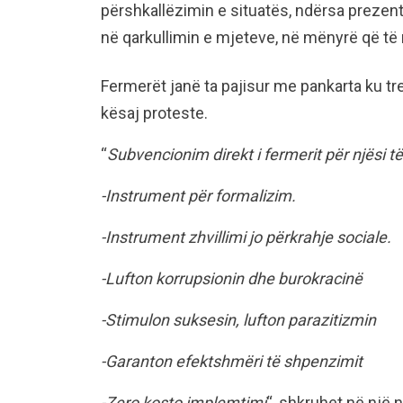
përshkallëzimin e situatës, ndërsa prezen
në qarkullimin e mjeteve, në mënyrë që të m
Fermerët janë ta pajisur me pankarta ku tr
kësaj proteste.
“
Subvencionim direkt i fermerit për njësi t
-Instrument për formalizim.
-Instrument zhvillimi jo përkrahje sociale.
-Lufton korrupsionin dhe burokracinë
-Stimulon suksesin, lufton parazitizmin
-Garanton efektshmëri të shpenzimit
-Zero kosto implemtimi
“, shkruhet në një 