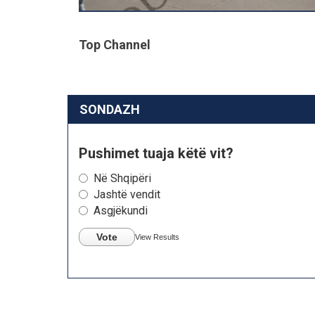
Top Channel
SONDAZH
Pushimet tuaja këtë vit?
Në Shqipëri
Jashtë vendit
Asgjëkundi
Vote
View Results