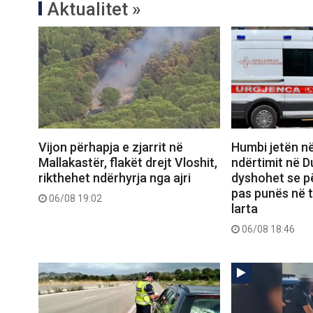
Aktualitet »
Vijon përhapja e zjarrit në
Humbi jetën në
Mallakastër, flakët drejt Vloshit,
ndërtimit në D
rikthehet ndërhyrja nga ajri
dyshohet se pë
pas punës në 
06/08 19:02
larta
06/08 18:46