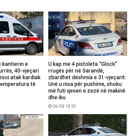
 kantierin e
U kap me 4 pistoleta “Glock”
urrës, 40-vjeçari
rrugës për në Sarandë,
soi atak kardiak
zbardhet dëshmia e 31-vjeçarit:
temperatura të
Unë u nisa për pushime, shoku
më futi qesen e zezë në makinë
dhe iku
06/08 18:30