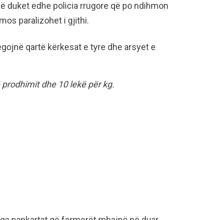
të duket edhe policia rrugore që po ndihmon
os paralizohet i gjithi.
egojnë qartë kërkesat e tyre dhe arsyet e
ë prodhimit dhe 10 lekë për kg.
nga pankartat që fermerët mbajnë në duar.