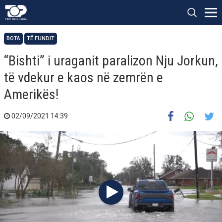
BOTA
TË FUNDIT
“Bishti” i uraganit paralizon Nju Jorkun,
të vdekur e kaos në zemrën e
Amerikës!
02/09/2021 14:39