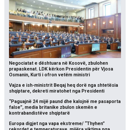
Negociatat e dështuara në Kosovë, zbulohen
prapaskenat. LDK kërkon Presidentin për Vjosa
Osmanin, Kurti i ofron vetëm ministri
Vajza e ish-ministrit Beqaj heq dorë nga shtetësia
shqiptare, dekreti miratohet nga Presidenti
“Paguajnë 24 mijë paund dhe kalojnë me pasaporta
false”, media britanike zbulon skemën e
kontrabandistëve shqiptarë
Europa digjet nga vapa ekstreme/ “Thyhen”
rekordet e temperaturave, mijëra viktima nga