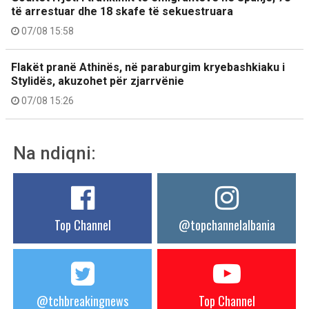
të arrestuar dhe 18 skafe të sekuestruara
07/08 15:58
Flakët pranë Athinës, në paraburgim kryebashkiaku i
Stylidës, akuzohet për zjarrvënie
07/08 15:26
Na ndiqni:
Top Channel
@topchannelalbania
@tchbreakingnews
Top Channel