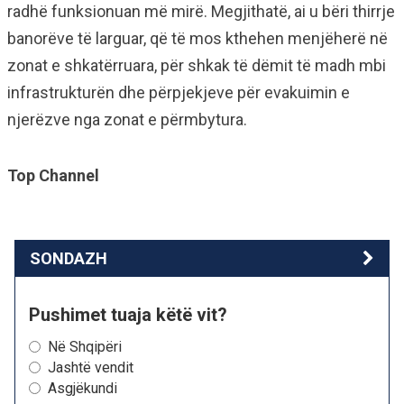
radhë funksionuan më mirë. Megjithatë, ai u bëri thirrje
banorëve të larguar, që të mos kthehen menjëherë në
zonat e shkatërruara, për shkak të dëmit të madh mbi
infrastrukturën dhe përpjekjeve për evakuimin e
njerëzve nga zonat e përmbytura.
Top Channel
SONDAZH
Pushimet tuaja këtë vit?
Në Shqipëri
Jashtë vendit
Asgjëkundi