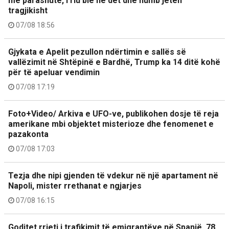
me parashutë, i riu bie në det dhe humb jetën
tragjikisht
07/08 18:56
Gjykata e Apelit pezullon ndërtimin e sallës së
vallëzimit në Shtëpinë e Bardhë, Trump ka 14 ditë kohë
për të apeluar vendimin
07/08 17:19
Foto+Video/ Arkiva e UFO-ve, publikohen dosje të reja
amerikane mbi objektet misterioze dhe fenomenet e
pazakonta
07/08 17:03
Tezja dhe nipi gjenden të vdekur në një apartament në
Napoli, mister rrethanat e ngjarjes
07/08 16:15
Goditet rrjeti i trafikimit të emigrantëve në Spanjë, 78