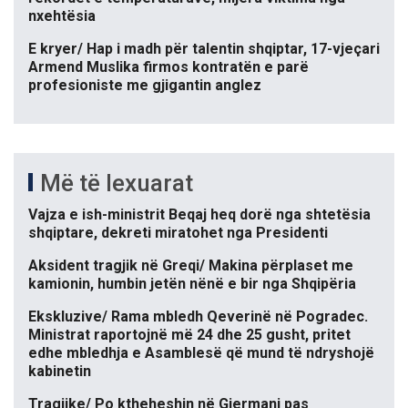
nxehtësia
E kryer/ Hap i madh për talentin shqiptar, 17-vjeçari
Armend Muslika firmos kontratën e parë
profesioniste me gjigantin anglez
Më të lexuarat
Vajza e ish-ministrit Beqaj heq dorë nga shtetësia
shqiptare, dekreti miratohet nga Presidenti
Aksident tragjik në Greqi/ Makina përplaset me
kamionin, humbin jetën nënë e bir nga Shqipëria
Ekskluzive/ Rama mbledh Qeverinë në Pogradec.
Ministrat raportojnë më 24 dhe 25 gusht, pritet
edhe mbledhja e Asamblesë që mund të ndryshojë
kabinetin
Tragjike/ Po ktheheshin në Gjermani pas