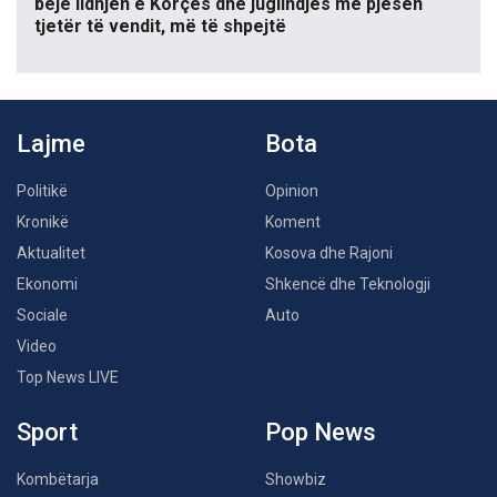
bëjë lidhjen e Korçës dhe juglindjes me pjesën
tjetër të vendit, më të shpejtë
Lajme
Bota
Politikë
Opinion
Kronikë
Koment
Aktualitet
Kosova dhe Rajoni
Ekonomi
Shkencë dhe Teknologji
Sociale
Auto
Video
Top News LIVE
Sport
Pop News
Kombëtarja
Showbiz