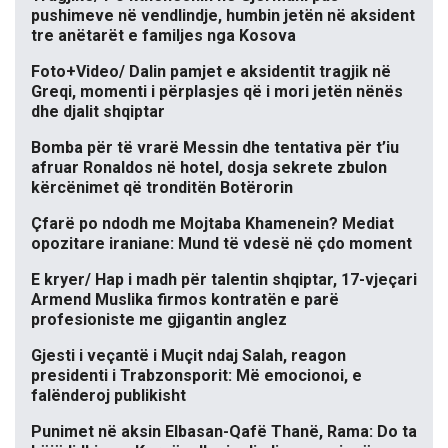
pushimeve në vendlindje, humbin jetën në aksident
tre anëtarët e familjes nga Kosova
Foto+Video/ Dalin pamjet e aksidentit tragjik në
Greqi, momenti i përplasjes që i mori jetën nënës
dhe djalit shqiptar
Bomba për të vrarë Messin dhe tentativa për t’iu
afruar Ronaldos në hotel, dosja sekrete zbulon
kërcënimet që tronditën Botërorin
Çfarë po ndodh me Mojtaba Khamenein? Mediat
opozitare iraniane: Mund të vdesë në çdo moment
E kryer/ Hap i madh për talentin shqiptar, 17-vjeçari
Armend Muslika firmos kontratën e parë
profesioniste me gjigantin anglez
Gjesti i veçantë i Muçit ndaj Salah, reagon
presidenti i Trabzonsporit: Më emocionoi, e
falënderoj publikisht
Punimet në aksin Elbasan-Qafë Thanë, Rama: Do ta