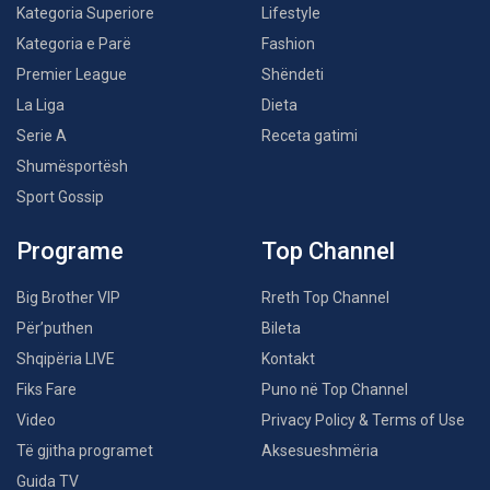
Kategoria Superiore
Lifestyle
Kategoria e Parë
Fashion
Premier League
Shëndeti
La Liga
Dieta
Serie A
Receta gatimi
Shumësportësh
Sport Gossip
Programe
Top Channel
Big Brother VIP
Rreth Top Channel
Për’puthen
Bileta
Shqipëria LIVE
Kontakt
Fiks Fare
Puno në Top Channel
Video
Privacy Policy & Terms of Use
Të gjitha programet
Aksesueshmëria
Guida TV