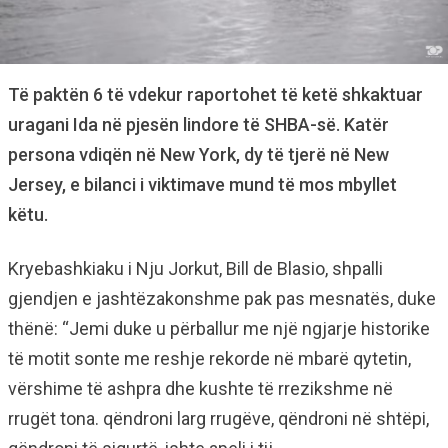
Të paktën 6 të vdekur raportohet të ketë shkaktuar
uragani Ida në pjesën lindore të SHBA-së. Katër
persona vdiqën në New York, dy të tjerë në New
Jersey, e bilanci i viktimave mund të mos mbyllet
këtu.
Kryebashkiaku i Nju Jorkut, Bill de Blasio, shpalli
gjendjen e jashtëzakonshme pak pas mesnatës, duke
thënë: “Jemi duke u përballur me një ngjarje historike
të motit sonte me reshje rekorde në mbarë qytetin,
vërshime të ashpra dhe kushte të rrezikshme në
rrugët tona. qëndroni larg rrugëve, qëndroni në shtëpi,