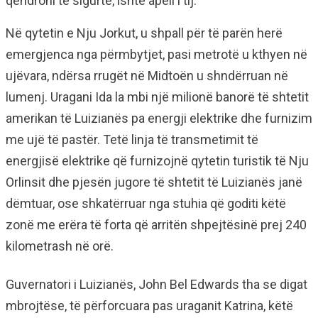
qëndroni të sigurtë, ishte apeli i tij.
Në qytetin e Nju Jorkut, u shpall për të parën herë
emergjenca nga përmbytjet, pasi metrotë u kthyen në
ujëvara, ndërsa rrugët në Midtoën u shndërruan në
lumenj. Uragani Ida la mbi një milionë banorë të shtetit
amerikan të Luizianës pa energji elektrike dhe furnizim
me ujë të pastër. Tetë linja të transmetimit të
energjisë elektrike që furnizojnë qytetin turistik të Nju
Orlinsit dhe pjesën jugore të shtetit të Luizianës janë
dëmtuar, ose shkatërruar nga stuhia që goditi këtë
zonë me erëra të forta që arritën shpejtësinë prej 240
kilometrash në orë.
Guvernatori i Luizianës, John Bel Edwards tha se digat
mbrojtëse, të përforcuara pas uraganit Katrina, këtë