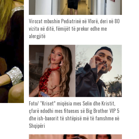
Virozat mbushin Pediatrinë në Vlorë, deri në 80
vizita në ditë, fëmijët të prekur edhe me
alergjitë
Foto/ “Kriset” miqësia mes Selin dhe Kristit,
çfarë ndodhi mes fitueses së Big Brother VIP 5
dhe ish-banorit të shtëpisë më të famshme në
Shqipëri