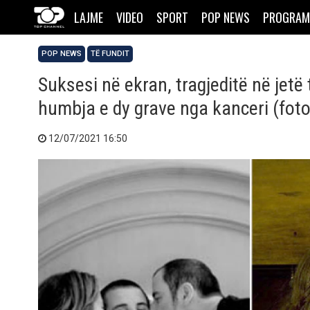
LAJME
VIDEO
SPORT
POP NEWS
PROGRAM
POP NEWS
TË FUNDIT
Suksesi në ekran, tragjeditë në jetë 
humbja e dy grave nga kanceri (foto
12/07/2021 16:50