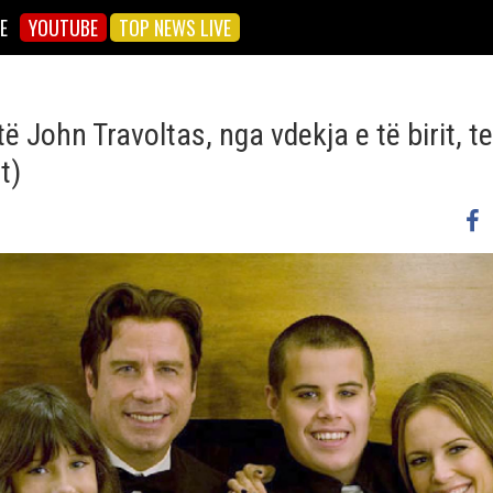
E
YOUTUBE
TOP NEWS LIVE
të John Travoltas, nga vdekja e të birit, te
t)