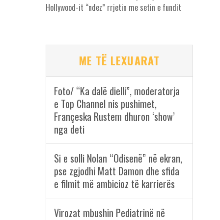
Hollywood-it “ndez” rrjetin me setin e fundit
ME TË LEXUARAT
Foto/ “Ka dalë dielli”, moderatorja
e Top Channel nis pushimet,
Françeska Rustem dhuron ‘show’
nga deti
Si e solli Nolan “Odisenë” në ekran,
pse zgjodhi Matt Damon dhe sfida
e filmit më ambicioz të karrierës
Virozat mbushin Pediatrinë në