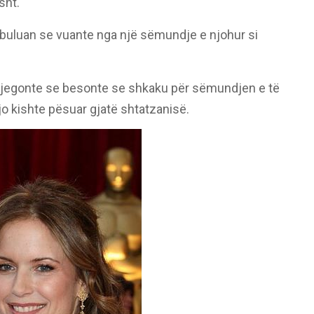
sht.
ij zbuluan se vuante nga një sëmundje e njohur si
shpjegonte se besonte se shkaku për sëmundjen e të
jo kishte pësuar gjatë shtatzanisë.