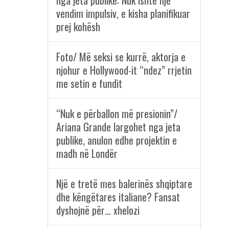
nga jeta publike: Nuk ishte një
vendim impulsiv, e kisha planifikuar
prej kohësh
Foto/ Më seksi se kurrë, aktorja e
njohur e Hollywood-it “ndez” rrjetin
me setin e fundit
“Nuk e përballon më presionin”/
Ariana Grande largohet nga jeta
publike, anulon edhe projektin e
madh në Londër
Një e tretë mes balerinës shqiptare
dhe këngëtares italiane? Fansat
dyshojnë për… xhelozi