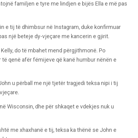
tojnë familjen e tyre me lindjen e bijës Ella e më pas
in e tij të dhimbsur në Instagram, duke konfirmuar
pas një beteje dy-vjeçare me kancerin e gjirit.
e Kelly, do të mbahet mend përgjithmonë. Po
r të qenë afër fëmijeve që kanë humbur nënën e
hn u përball me një tjetër tragjedi teksa nipi i tij
vjeçare.
 në Wisconsin, dhe për shkaqet e vdekjes nuk u
htë me xhaxhanë e tij, teksa ka thënë se John e