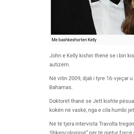
Me bashkeshorten Kelly
John e Kelly kishin thënë se i biri k
autizëm.
Në vitin 2009, djali i tyre 16-vjeçar
Bahamas.
Doktorët thanë se Jett kishte pësuar
kokën në vaskë, nga e cila humbi je
Në të tjera intervista Travolta treg
Shkencologjisë” për të gjetur forcë 