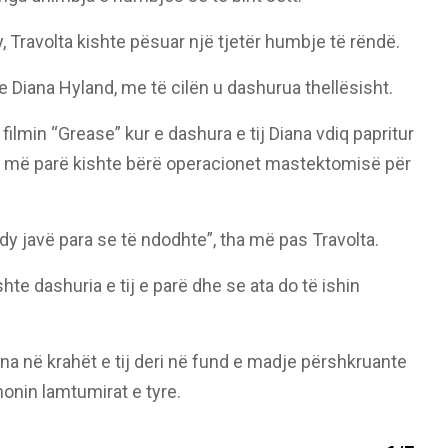
y, Travolta kishte pësuar një tjetër humbje të rëndë.
 me Diana Hyland, me të cilën u dashurua thellësisht.
 filmin “Grease” kur e dashura e tij Diana vdiq papritur
vjet më parë kishte bërë operacionet mastektomisë për
 dy javë para se të ndodhte”, tha më pas Travolta.
hte dashuria e tij e parë dhe se ata do të ishin
na në krahët e tij deri në fund e madje përshkruante
honin lamtumirat e tyre.