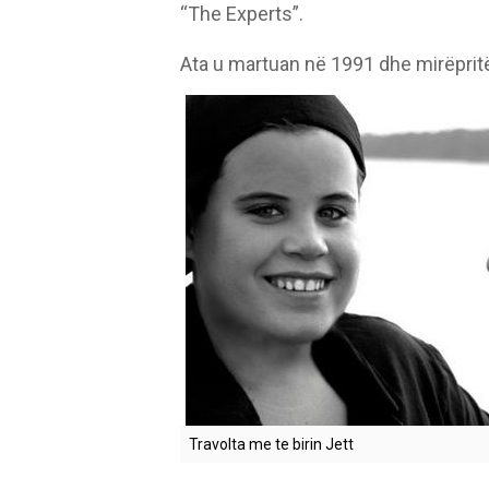
“The Experts”.
Ata u martuan në 1991 dhe mirëpritën
Travolta me te birin Jett