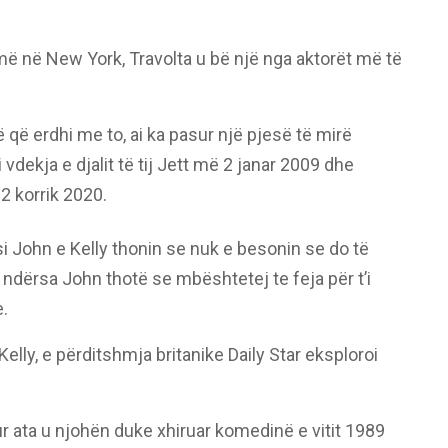
famë në New York, Travolta u bë një nga aktorët më të
që erdhi me to, ai ka pasur një pjesë të mirë
 vdekja e djalit të tij Jett më 2 janar 2009 dhe
 korrik 2020.
 si John e Kelly thonin se nuk e besonin se do të
ë, ndërsa John thotë se mbështetej te feja për t’i
.
elly, e përditshmja britanike Daily Star eksploroi
r ata u njohën duke xhiruar komedinë e vitit 1989