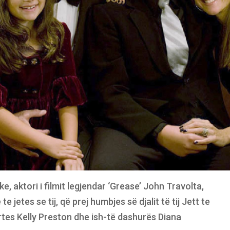
ike, aktori i filmit legjendar ‘Grease’ John Travolta,
e jetes se tij, që prej humbjes së djalit të tij Jett te
tes Kelly Preston dhe ish-të dashurës Diana