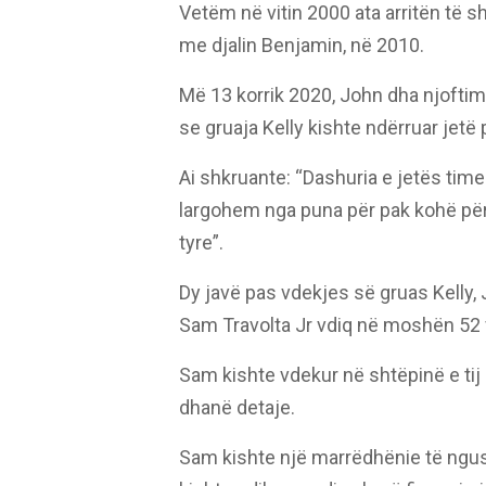
Vetëm në vitin 2000 ata arritën të sh
me djalin Benjamin, në 2010.
Më 13 korrik 2020, John dha njoftim
se gruaja Kelly kishte ndërruar jetë 
Ai shkruante: “Dashuria e jetës tim
largohem nga puna për pak kohë pë
tyre”.
Dy javë pas vdekjes së gruas Kelly, Jo
Sam Travolta Jr vdiq në moshën 52 
Sam kishte vdekur në shtëpinë e tij
dhanë detaje.
Sam kishte një marrëdhënie të ngus