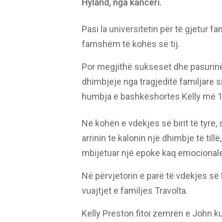
Hyland, nga kanceri.
Pasi la universitetin për të gjetur 
famshëm të kohës së tij.
Por megjithë sukseset dhe pasurinë 
dhimbjeje nga tragjeditë familjare si
humbja e bashkëshortes Kelly më 12
Në kohën e vdekjes së birit të tyre,
arrinin te kalonin një dhimbje të till
mbijetuar një epoke kaq emocionale
Në përvjetorin e parë të vdekjes së K
vuajtjet e familjes Travolta.
Kelly Preston fitoi zemrën e John ku