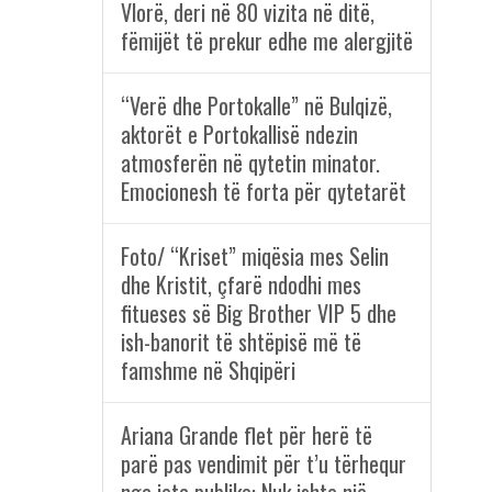
Vlorë, deri në 80 vizita në ditë,
fëmijët të prekur edhe me alergjitë
“Verë dhe Portokalle” në Bulqizë,
aktorët e Portokallisë ndezin
atmosferën në qytetin minator.
Emocionesh të forta për qytetarët
Foto/ “Kriset” miqësia mes Selin
dhe Kristit, çfarë ndodhi mes
fitueses së Big Brother VIP 5 dhe
ish-banorit të shtëpisë më të
famshme në Shqipëri
Ariana Grande flet për herë të
parë pas vendimit për t’u tërhequr