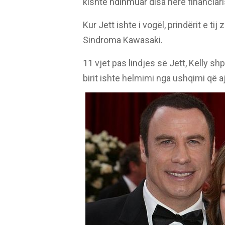
kishte ndihmuar disa herë financiari
Kur Jett ishte i vogël, prindërit e t
Sindroma Kawasaki.
11 vjet pas lindjes së Jett, Kelly 
birit ishte helmimi nga ushqimi që a