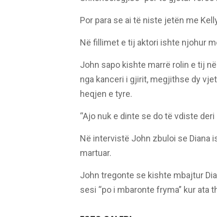
Por para se ai të niste jetën me Kell
Në fillimet e tij aktori ishte njohur
John sapo kishte marrë rolin e tij në
nga kanceri i gjirit, megjithse dy 
heqjen e tyre.
“Ajo nuk e dinte se do të vdiste deri
Në intervistë John zbuloi se Diana is
martuar.
John tregonte se kishte mbajtur Dia
sesi “po i mbaronte fryma” kur ata t