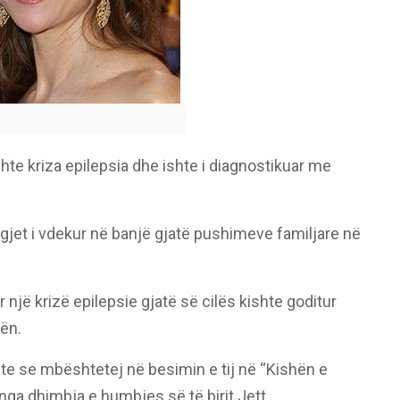
ishte kriza epilepsia dhe ishte i diagnostikuar me
 u gjet i vdekur në banjë gjatë pushimeve familjare në
 një krizë epilepsie gjatë së cilës kishte goditur
tën.
onte se mbështetej në besimin e tij në “Kishën e
nga dhimbja e humbjes së të birit Jett.