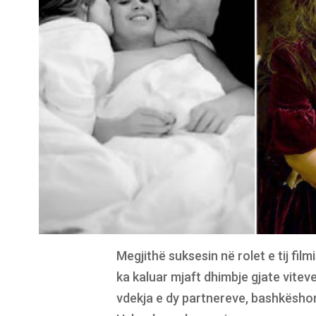
Megjithë suksesin në rolet e tij film
ka kaluar mjaft dhimbje gjate viteve t
vdekja e dy partnereve, bashkëshor