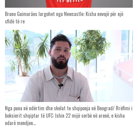
Bruno Guimarães largohet nga Newcastle: Kisha nevojë për një
sfidë të re
Nga puna në ndërtim dhe skelat te shqiponja në Beograd/ Rrëfimi i
boksierit shqiptar të UFC: Ishin 22 mijë serbë në arenë, e kisha
ndarë mendjen…