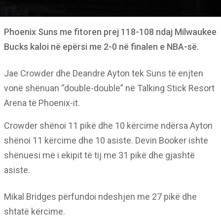
Phoenix Suns me fitoren prej 118-108 ndaj Milwaukee
Bucks kaloi në epërsi me 2-0 në finalen e NBA-së.
Jae Crowder dhe Deandre Ayton tek Suns të enjten
vonë shënuan “double-double” në Talking Stick Resort
Arena të Phoenix-it.
Crowder shënoi 11 pikë dhe 10 kërcime ndërsa Ayton
shënoi 11 kërcime dhe 10 asiste. Devin Booker ishte
shënuesi më i ekipit të tij me 31 pikë dhe gjashtë
asiste.
Mikal Bridges përfundoi ndeshjen me 27 pikë dhe
shtatë kërcime.