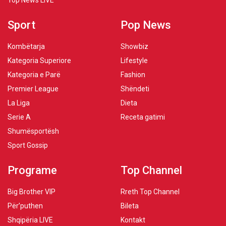
Top News LIVE
Sport
Pop News
Kombëtarja
Showbiz
Kategoria Superiore
Lifestyle
Kategoria e Parë
Fashion
Premier League
Shëndeti
La Liga
Dieta
Serie A
Receta gatimi
Shumësportësh
Sport Gossip
Programe
Top Channel
Big Brother VIP
Rreth Top Channel
Për’puthen
Bileta
Shqipëria LIVE
Kontakt