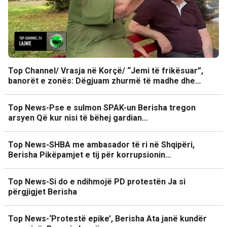
Top Channel/ Vrasja në Korçë/ “Jemi të frikësuar”,
banorët e zonës: Dëgjuam zhurmë të madhe dhe…
Top News-Pse e sulmon SPAK-un Berisha tregon
arsyen Që kur nisi të bëhej gardian…
Top News-SHBA me ambasador të ri në Shqipëri,
Berisha Pikëpamjet e tij për korrupsionin…
Top News-Si do e ndihmojë PD protestën Ja si
përgjigjet Berisha
Top News-‘Protestë epike’, Berisha Ata janë kundër