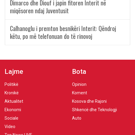
Dimarco dhe Diouf i japin fitoren Interit në
miqësoren ndaj Juventusit
Calhanoglu i premton besnikëri Interit: Qëndroj
këtu, po më telefonuan do të rinovoj
Lajme
Bota
Politikë
Opinion
Kronikë
Koment
Aktualitet
Kosova dhe Rajoni
Ekonomi
Shkencë dhe Teknologji
Sociale
Auto
Video