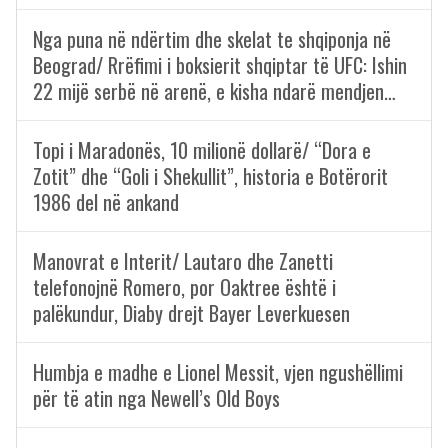
Nga puna në ndërtim dhe skelat te shqiponja në
Beograd/ Rrëfimi i boksierit shqiptar të UFC: Ishin
22 mijë serbë në arenë, e kisha ndarë mendjen…
Topi i Maradonës, 10 milionë dollarë/ “Dora e
Zotit” dhe “Goli i Shekullit”, historia e Botërorit
1986 del në ankand
Manovrat e Interit/ Lautaro dhe Zanetti
telefonojnë Romero, por Oaktree është i
palëkundur, Diaby drejt Bayer Leverkuesen
Humbja e madhe e Lionel Messit, vjen ngushëllimi
për të atin nga Newell’s Old Boys