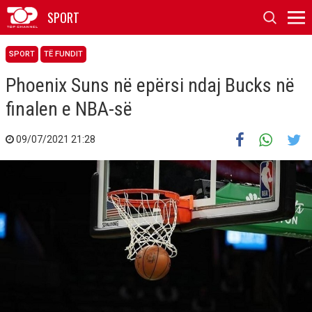
SPORT
SPORT
TË FUNDIT
Phoenix Suns në epërsi ndaj Bucks në
finalen e NBA-së
09/07/2021 21:28