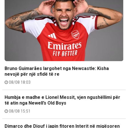
Bruno Guimarães largohet nga Newcastle: Kisha
nevojë për një sfidë të re
08/08 18:03
Humbja e madhe e Lionel Messit, vjen ngushëllimi për
të atin nga Newell’s Old Boys
08/08 15:51
Dimarco dhe Diouf i japin fitoren Interit në miqësoren