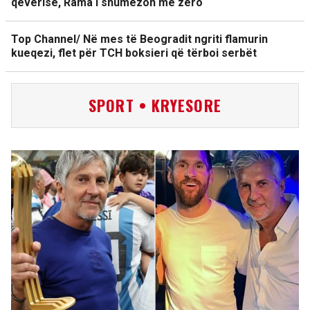
qeverisë, Rama i shumëzon me zero
Top Channel/ Në mes të Beogradit ngriti flamurin
kueqezi, flet për TCH boksieri që tërboi serbët
SPORT • KRYESORE