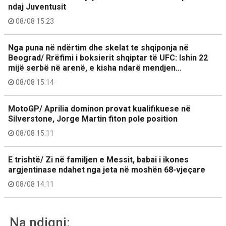
ndaj Juventusit
08/08 15:23
Nga puna në ndërtim dhe skelat te shqiponja në
Beograd/ Rrëfimi i boksierit shqiptar të UFC: Ishin 22
mijë serbë në arenë, e kisha ndarë mendjen…
08/08 15:14
MotoGP/ Aprilia dominon provat kualifikuese në
Silverstone, Jorge Martin fiton pole position
08/08 15:11
E trishtë/ Zi në familjen e Messit, babai i ikones
argjentinase ndahet nga jeta në moshën 68-vjeçare
08/08 14:11
Na ndiqni: