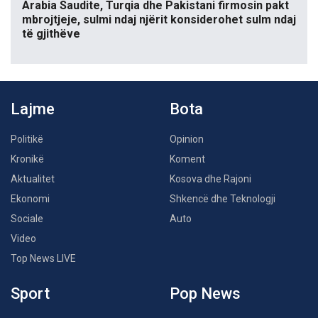
Arabia Saudite, Turqia dhe Pakistani firmosin pakt
mbrojtjeje, sulmi ndaj njërit konsiderohet sulm ndaj
të gjithëve
Lajme
Bota
Politikë
Opinion
Kronikë
Koment
Aktualitet
Kosova dhe Rajoni
Ekonomi
Shkencë dhe Teknologji
Sociale
Auto
Video
Top News LIVE
Sport
Pop News