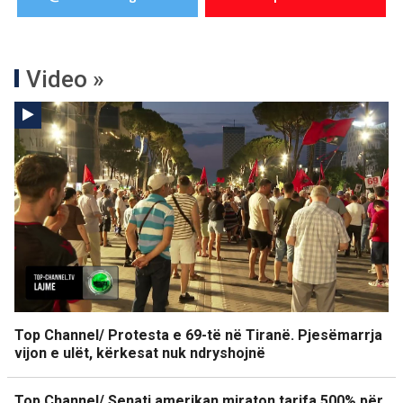
Video »
Top Channel/ Protesta e 69-të në Tiranë. Pjesëmarrja
vijon e ulët, kërkesat nuk ndryshojnë
Top Channel/ Senati amerikan miraton tarifa 500% për