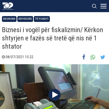
EKONOMI
KRYESORE
TË FUNDIT
Biznesi i vogël për fiskalizmin/ Kërkon
shtyrjen e fazës së tretë që nis në 1
shtator
08/07/2021 15:22