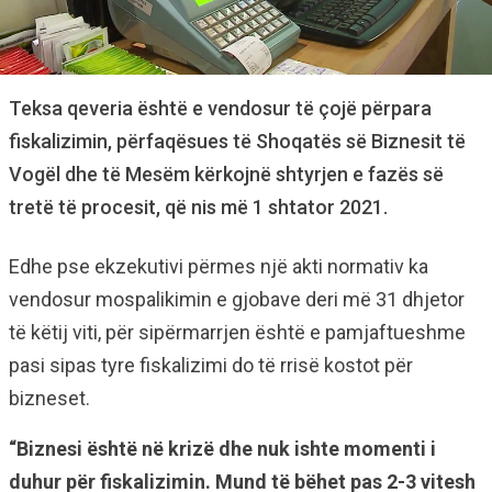
Teksa qeveria është e vendosur të çojë përpara
fiskalizimin, përfaqësues të Shoqatës së Biznesit të
Vogël dhe të Mesëm kërkojnë shtyrjen e fazës së
tretë të procesit, që nis më 1 shtator 2021.
Edhe pse ekzekutivi përmes një akti normativ ka
vendosur mospalikimin e gjobave deri më 31 dhjetor
të këtij viti, për sipërmarrjen është e pamjaftueshme
pasi sipas tyre fiskalizimi do të rrisë kostot për
bizneset.
“Biznesi është në krizë dhe nuk ishte momenti i
duhur për fiskalizimin. Mund të bëhet pas 2-3 vitesh