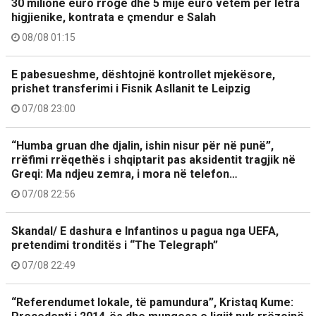
30 milionë euro rrogë dhe 5 mijë euro vetëm për letra
higjienike, kontrata e çmendur e Salah
08/08 01:15
E pabesueshme, dështojnë kontrollet mjekësore,
prishet transferimi i Fisnik Asllanit te Leipzig
07/08 23:00
“Humba gruan dhe djalin, ishin nisur për në punë”,
rrëfimi rrëqethës i shqiptarit pas aksidentit tragjik në
Greqi: Ma ndjeu zemra, i mora në telefon…
07/08 22:56
Skandal/ E dashura e Infantinos u pagua nga UEFA,
pretendimi tronditës i “The Telegraph”
07/08 22:49
“Referendumet lokale, të pamundura”, Kristaq Kume: