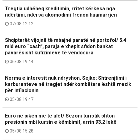
Tregtia udhëheq kreditimin, rritet kërkesa nga
ndërtimi, ndërsa akomodimi frenon huamarrjen
07/08 12:12
Shqiptarët vijojnë të mbajnë paratë në portofol/ 5.4
mld euro “cash”, paraja e xhepit sfidon bankat
pavarësisht kufizimeve të vendosura
06/08 19:44
Norma e interesit nuk ndryshon, Sejko: Shtrenjtimi i
karburanteve në tregjet ndërkombëtare është rrezik
për inflacionin
05/08 19:47
Euro në pikën më të ulët/ Sezoni turistik shton
presionin mbi kursin e këmbimit, arrin 93.2 lekë
05/08 15:28