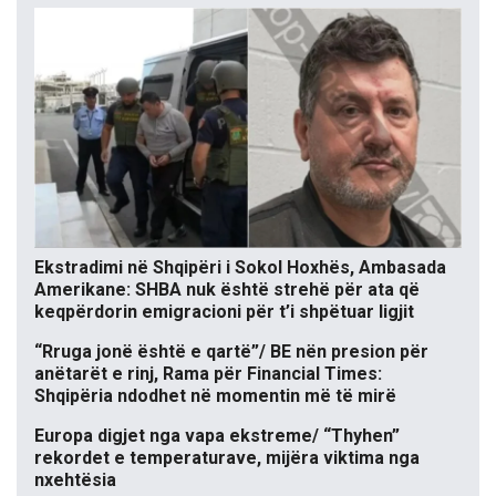
Ekstradimi në Shqipëri i Sokol Hoxhës, Ambasada
Amerikane: SHBA nuk është strehë për ata që
keqpërdorin emigracioni për t’i shpëtuar ligjit
“Rruga jonë është e qartë”/ BE nën presion për
anëtarët e rinj, Rama për Financial Times:
Shqipëria ndodhet në momentin më të mirë
Europa digjet nga vapa ekstreme/ “Thyhen”
rekordet e temperaturave, mijëra viktima nga
nxehtësia