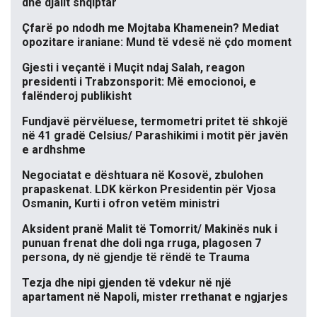
dhe djalit shqiptar
Çfarë po ndodh me Mojtaba Khamenein? Mediat
opozitare iraniane: Mund të vdesë në çdo moment
Gjesti i veçantë i Muçit ndaj Salah, reagon
presidenti i Trabzonsporit: Më emocionoi, e
falënderoj publikisht
Fundjavë përvëluese, termometri pritet të shkojë
në 41 gradë Celsius/ Parashikimi i motit për javën
e ardhshme
Negociatat e dështuara në Kosovë, zbulohen
prapaskenat. LDK kërkon Presidentin për Vjosa
Osmanin, Kurti i ofron vetëm ministri
Aksident pranë Malit të Tomorrit/ Makinës nuk i
punuan frenat dhe doli nga rruga, plagosen 7
persona, dy në gjendje të rëndë te Trauma
Tezja dhe nipi gjenden të vdekur në një
apartament në Napoli, mister rrethanat e ngjarjes