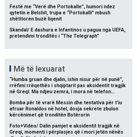
Festë me “Verë dhe Portokalle”, humori ndez
qytetin e Belshit, trupa e “Portokalli” mbush
shëtitoren buzë liqenit
Skandal/ E dashura e Infantinos u pagua nga UEFA,
pretendimi tronditës i “The Telegraph”
Më të lexuarat
“Humba gruan dhe djalin, ishin nisur për në punë”,
rrëfimi rrëqethës i shqiptarit pas aksidentit tragjik
në Greqi: Ma ndjeu zemra, i mora në telefon…
Bomba për të vrarë Messin dhe tentativa për t’iu
afruar Ronaldos në hotel, dosja sekrete zbulon
kërcënimet që tronditën Botërorin
Foto+Video/ Dalin pamjet e aksidentit tragjik në
Greqi, momenti i përplasjes që i mori jetën nënës