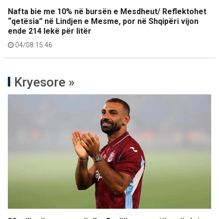
Nafta bie me 10% në bursën e Mesdheut/ Reflektohet
“qetësia” në Lindjen e Mesme, por në Shqipëri vijon
ende 214 lekë për litër
04/08 15:46
Kryesore »