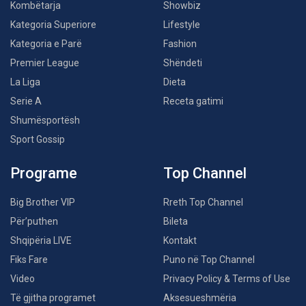
Kombëtarja
Showbiz
Kategoria Superiore
Lifestyle
Kategoria e Parë
Fashion
Premier League
Shëndeti
La Liga
Dieta
Serie A
Receta gatimi
Shumësportësh
Sport Gossip
Programe
Top Channel
Big Brother VIP
Rreth Top Channel
Për’puthen
Bileta
Shqipëria LIVE
Kontakt
Fiks Fare
Puno në Top Channel
Video
Privacy Policy & Terms of Use
Të gjitha programet
Aksesueshmëria