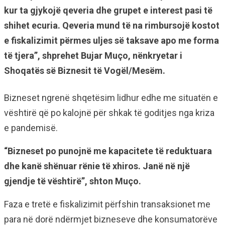
kur ta gjykojë qeveria dhe grupet e interest pasi të
shihet ecuria. Qeveria mund të na rimbursojë kostot
e fiskalizimit përmes uljes së taksave apo me forma
të tjera”, shprehet Bujar Muço, nënkryetar i
Shoqatës së Biznesit të Vogël/Mesëm.
Bizneset ngrenë shqetësim lidhur edhe me situatën e
vështirë që po kalojnë për shkak të goditjes nga kriza
e pandemisë.
“Bizneset po punojnë me kapacitete të reduktuara
dhe kanë shënuar rënie të xhiros. Janë në një
gjendje të vështirë”, shton Muço.
Faza e tretë e fiskalizimit përfshin transaksionet me
para në dorë ndërmjet bizneseve dhe konsumatorëve