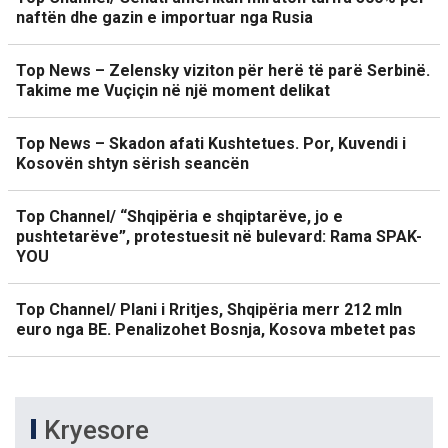
naftën dhe gazin e importuar nga Rusia
Top News – Zelensky viziton për herë të parë Serbinë.
Takime me Vuçiçin në një moment delikat
Top News – Skadon afati Kushtetues. Por, Kuvendi i
Kosovën shtyn sërish seancën
Top Channel/ “Shqipëria e shqiptarëve, jo e
pushtetarëve”, protestuesit në bulevard: Rama SPAK-
YOU
Top Channel/ Plani i Rritjes, Shqipëria merr 212 mln
euro nga BE. Penalizohet Bosnja, Kosova mbetet pas
Kryesore