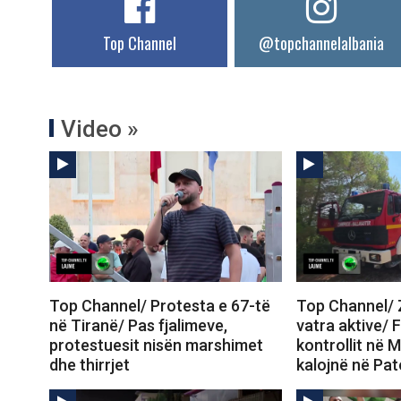
Top Channel
@topchannelalbania
Video »
Top Channel/ Protesta e 67-të
Top Channel/ Z
në Tiranë/ Pas fjalimeve,
vatra aktive/ 
protestuesit nisën marshimet
kontrollit në M
dhe thirrjet
kalojnë në Pa