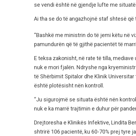
se vendi është në gjendje lufte me situatë
Ai tha se do të angazhojnë staf shtesë që 
“Bashkë me ministrin do të jemi këtu në viz
pamundurën që të gjithë pacientët të marr
E teksa zakonisht, në rate të tilla, mediav
nuk e mori fjalën. Ndryshe nga kryeministri
të Shërbimit Spitalor dhe Klinik Universitar
është plotësisht nën kontroll.
“Ju sigurojmë se situata është nën kontrol
nuk e ka marrë trajtimin e duhur për pande
Drejtoresha e Klinikës Infektive, Lindita Ber
shtrirë 106 pacientë, ku 60-70% prej tyre 