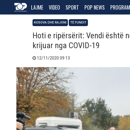
LAJME
VIDEO
SPORT
POP NEWS
PROGRAM
KOSOVA DHE RAJONI
TË FUNDIT
​Hoti e ripërsërit: Vendi është 
krijuar nga COVID-19
12/11/2020 09:13