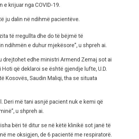
n e krijuar nga COVID-19.
të ju dalin në ndihmë pacientëve.
ita të rregullta dhe do të bëjmë të
in ndihmën e duhur mjekësore”, u shpreh ai.
e u drejtohet edhe ministri Armend Zemaj sot ai
 Hoti që deklaroi se është gjendje lufte, U.D.
 të Kosovës, Saudin Maliqi, tha se situata
l. Deri më tani asnjë pacient nuk e kemi që
minë”, u shpreh ai.
isha bëri të ditur se në këtë klinikë sot janë të
janë me oksigjen, de 6 pacientë me respiratorë.