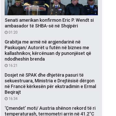
Senati amerikan konfirmon Eric P. Wendt si
ambasador të SHBA-së në Shqipëri
01:20
Grabitja me armë në argjendarinë në
Paskuqan/ Autorët u futën në biznes me
kallashnikov, kërcënuan dy punonjëset që
ndodheshin brenda
16:21
Dosjet në SPAK dhe dhjetëra pasuri të
sekuestruara, Ministria e Drejtësisë dërgon
në Francë kërkesën për ekstradimin e Ermal
Beqirajt
16:34
‘Çmendet’ moti/ Austria shënon rekord të ri
temperaturash, termometri arrin në 41.2°C