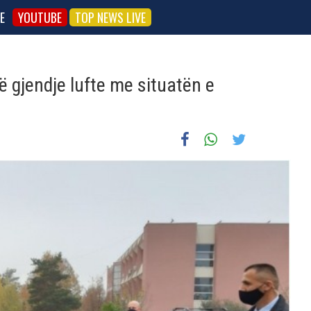
E
YOUTUBE
TOP NEWS LIVE
në gjendje lufte me situatën e