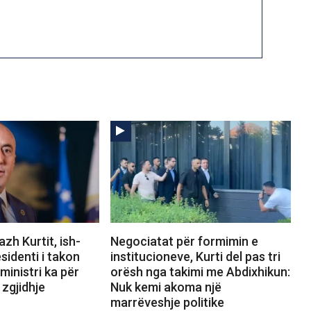
zh Kurtit, ish-
Negociatat për formimin e
sidenti i takon
institucioneve, Kurti del pas tri
ministri ka për
orësh nga takimi me Abdixhikun:
 zgjidhje
Nuk kemi akoma një
marrëveshje politike