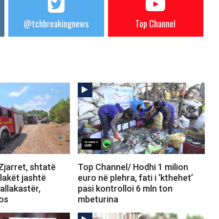
@tchbreakingnews
Top Channel
jarret, shtatë
Top Channel/ Hodhi 1 milion
Flakët jashtë
euro në plehra, fati i ‘kthehet’
allakastër,
pasi kontrolloi 6 mln ton
tos
mbeturina