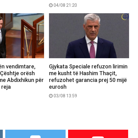
04/08 21:20
ën vendimtare,
Gjykata Speciale refuzon lirimin
 Çështje orësh
me kusht të Hashim Thaçit,
t me Abdixhikun për
refuzohet garancia prej 50 mijë
 reja
eurosh
03/08 13:59