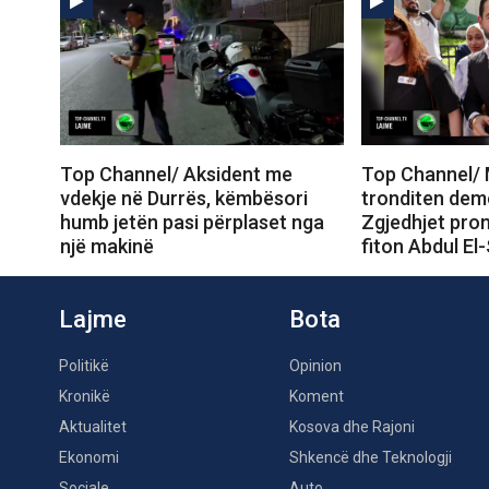
Top Channel/ Aksident me
Top Channel/ 
vdekje në Durrës, këmbësori
tronditen dem
humb jetën pasi përplaset nga
Zgjedhjet prom
një makinë
fiton Abdul El
Lajme
Bota
Politikë
Opinion
Kronikë
Koment
Aktualitet
Kosova dhe Rajoni
Ekonomi
Shkencë dhe Teknologji
Sociale
Auto