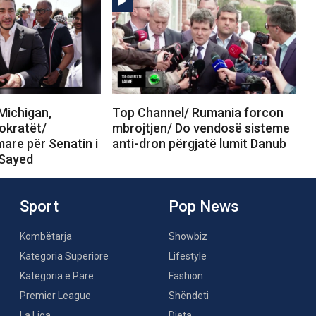
Michigan,
Top Channel/ Rumania forcon
okratët/
mbrojtjen/ Do vendosë sisteme
are për Senatin i
anti-dron përgjatë lumit Danub
-Sayed
Sport
Pop News
Kombëtarja
Showbiz
Kategoria Superiore
Lifestyle
Kategoria e Parë
Fashion
Premier League
Shëndeti
La Liga
Dieta