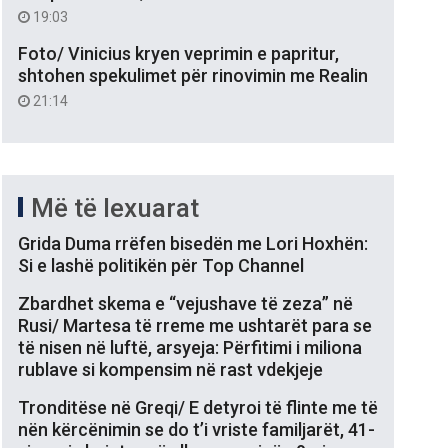
19:03
Foto/ Vinicius kryen veprimin e papritur,
shtohen spekulimet për rinovimin me Realin
21:14
Më të lexuarat
Grida Duma rrëfen bisedën me Lori Hoxhën:
Si e lashë politikën për Top Channel
Zbardhet skema e “vejushave të zeza” në
Rusi/ Martesa të rreme me ushtarët para se
të nisen në luftë, arsyeja: Përfitimi i miliona
rublave si kompensim në rast vdekjeje
Tronditëse në Greqi/ E detyroi të flinte me të
nën kërcënimin se do t’i vriste familjarët, 41-