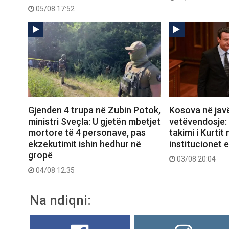
05/08 17:52
Gjenden 4 trupa në Zubin Potok,
Kosova në jav
ministri Sveçla: U gjetën mbetjet
vetëvendosje:
mortore të 4 personave, pas
takimi i Kurti
ekzekutimit ishin hedhur në
institucionet e
gropë
03/08 20:04
04/08 12:35
Na ndiqni: