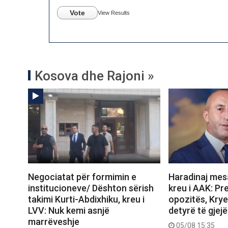
Vote
View Results
Kosova dhe Rajoni »
Negociatat për formimin e
Haradinaj mesa
institucioneve/ Dështon sërish
kreu i AAK: Pre
takimi Kurti-Abdixhiku, kreu i
opozitës, Krye
LVV: Nuk kemi asnjë
detyrë të gjejë
marrëveshje
05/08 15:35