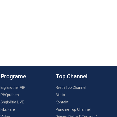
Programe
Top Channel
Big Brother VIP
Rreth Top Channel
Për’puthen
Bileta
Shqipëria LIVE
Kontakt
Fiks Fare
Puno në Top Channel
Video
Privacy Policy & Terms of