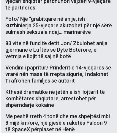
vjeçari shqiptar përdhunon vajzën 9-vjeçare
të partneres
Foto/ Një “grabitqare në anije, ish-
kuzhinierja 25-vjeçare akuzohet për një sërë
sulmesh seksuale ndaj… marinarëve
83 vite në fund të detit Jon/ Zbulohet anija
gjermane e Luftës së Dytë Botërore, e
vetmja e llojit të saj në botë
Vendim i papritur/ Prindërit e 14-vjeçares së
vrarë nën masa të rrepta sigurie, i ndalohet
t’i afrohen familjes së autorit
Kthesë dramatike në jetën e ish-lojtarit të
kombëtares shqiptare, arrestohet për
shpërndarje kokaine
Me peshë rreth 4 tonë dhe me shpejtësi mbi
8 mijë km/orë, një pjesë e raketës Falcon 9
të SpaceX përplaset në Hënë