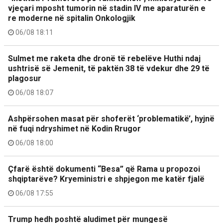
vjeçari mposht tumorin në stadin IV me aparaturën e
re moderne në spitalin Onkologjik
06/08 18:11
Sulmet me raketa dhe dronë të rebelëve Huthi ndaj
ushtrisë së Jemenit, të paktën 38 të vdekur dhe 29 të
plagosur
06/08 18:07
Ashpërsohen masat për shoferët ‘problematikë’, hyjnë
në fuqi ndryshimet në Kodin Rrugor
06/08 18:00
Çfarë është dokumenti “Besa” që Rama u propozoi
shqiptarëve? Kryeministri e shpjegon me katër fjalë
06/08 17:55
Trump hedh poshtë aludimet për mungesë