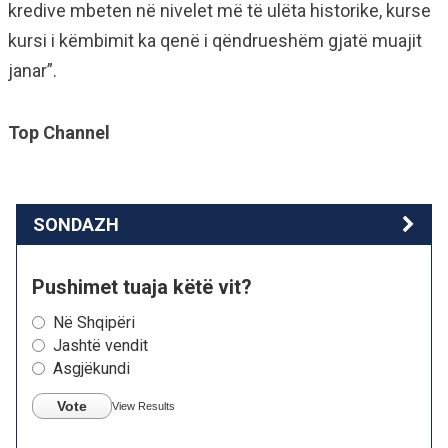
kredive mbeten në nivelet më të ulëta historike, kurse
kursi i këmbimit ka qenë i qëndrueshëm gjatë muajit
janar”.
Top Channel
SONDAZH
Pushimet tuaja këtë vit?
Në Shqipëri
Jashtë vendit
Asgjëkundi
Vote
View Results