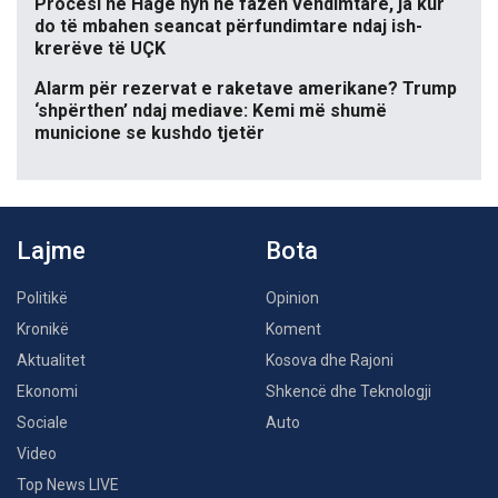
Procesi në Hagë hyn në fazën vendimtare, ja kur
do të mbahen seancat përfundimtare ndaj ish-
krerëve të UÇK
Alarm për rezervat e raketave amerikane? Trump
‘shpërthen’ ndaj mediave: Kemi më shumë
municione se kushdo tjetër
Lajme
Bota
Politikë
Opinion
Kronikë
Koment
Aktualitet
Kosova dhe Rajoni
Ekonomi
Shkencë dhe Teknologji
Sociale
Auto
Video
Top News LIVE