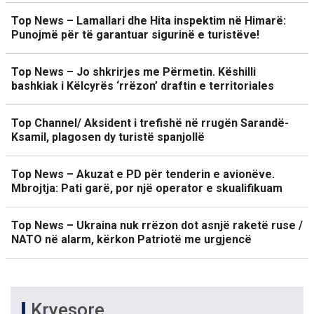
Top News – Lamallari dhe Hita inspektim në Himarë:
Punojmë për të garantuar sigurinë e turistëve!
Top News – Jo shkrirjes me Përmetin. Këshilli
bashkiak i Këlcyrës ‘rrëzon’ draftin e territoriales
Top Channel/ Aksident i trefishë në rrugën Sarandë-
Ksamil, plagosen dy turistë spanjollë
Top News – Akuzat e PD për tenderin e avionëve.
Mbrojtja: Pati garë, por një operator e skualifikuam
Top News – Ukraina nuk rrëzon dot asnjë raketë ruse /
NATO në alarm, kërkon Patriotë me urgjencë
Kryesore