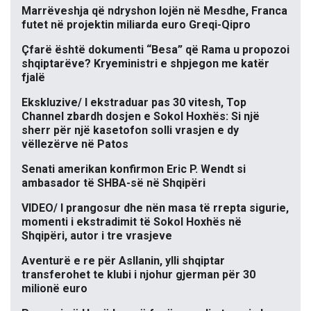
Marrëveshja që ndryshon lojën në Mesdhe, Franca
futet në projektin miliarda euro Greqi-Qipro
Çfarë është dokumenti “Besa” që Rama u propozoi
shqiptarëve? Kryeministri e shpjegon me katër
fjalë
Ekskluzive/ I ekstraduar pas 30 vitesh, Top
Channel zbardh dosjen e Sokol Hoxhës: Si një
sherr për një kasetofon solli vrasjen e dy
vëllezërve në Patos
Senati amerikan konfirmon Eric P. Wendt si
ambasador të SHBA-së në Shqipëri
VIDEO/ I prangosur dhe nën masa të rrepta sigurie,
momenti i ekstradimit të Sokol Hoxhës në
Shqipëri, autor i tre vrasjeve
Aventurë e re për Asllanin, ylli shqiptar
transferohet te klubi i njohur gjerman për 30
milionë euro