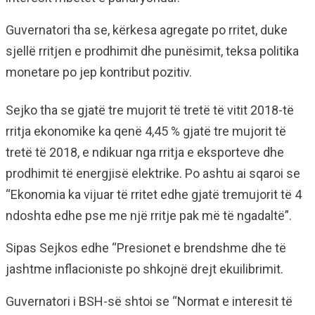
Guvernatori tha se, kërkesa agregate po rritet, duke
sjellë rritjen e prodhimit dhe punësimit, teksa politika
monetare po jep kontribut pozitiv.
Sejko tha se gjatë tre mujorit të tretë të vitit 2018-të
rritja ekonomike ka qenë 4,45 % gjatë tre mujorit të
tretë të 2018, e ndikuar nga rritja e eksporteve dhe
prodhimit të energjisë elektrike. Po ashtu ai sqaroi se
“Ekonomia ka vijuar të rritet edhe gjatë tremujorit të 4
ndoshta edhe pse me një rritje pak më të ngadaltë”.
Sipas Sejkos edhe “Presionet e brendshme dhe të
jashtme inflacioniste po shkojnë drejt ekuilibrimit.
Guvernatori i BSH-së shtoi se “Normat e interesit të