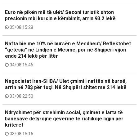
Euro në pikën më të ulët/ Sezoni turistik shton
presionin mbi kursin e këmbimit, arrin 93.2 lekë
05/08 15:28
Nafta bie me 10% në bursën e Mesdheut/ Reflektohet
“qetësia” në Lindjen e Mesme, por në Shqipëri vijon
ende 214 lekë për litër
04/08 15:46
Negociatat Iran-SHBA/ Ulet çmimi i naftës në bursë,
arrin në 78$ për fuçi. Në Shqipëri shitet me 214 lekë
03/08 22:50
Ndryshimet për strehimin social, çmimet e larta të
banesave detyrojnë qeverinë të rishikojë ligjin për
kriteret
03/08 15:16