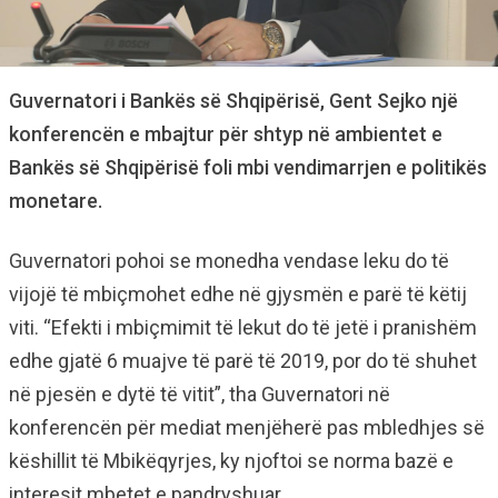
Guvernatori i Bankës së Shqipërisë, Gent Sejko një
konferencën e mbajtur për shtyp në ambientet e
Bankës së Shqipërisë foli mbi vendimarrjen e politikës
monetare.
Guvernatori pohoi se monedha vendase leku do të
vijojë të mbiçmohet edhe në gjysmën e parë të këtij
viti. “Efekti i mbiçmimit të lekut do të jetë i pranishëm
edhe gjatë 6 muajve të parë të 2019, por do të shuhet
në pjesën e dytë të vitit”, tha Guvernatori në
konferencën për mediat menjëherë pas mbledhjes së
këshillit të Mbikëqyrjes, ky njoftoi se norma bazë e
interesit mbetet e pandryshuar.