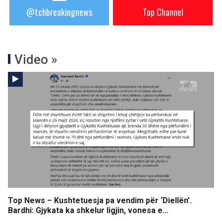
@tchbreakingnews
Top Channel
Video »
Top News – Kushtetuesja pa vendim për ‘Diellën’.
Bardhi: Gjykata ka shkelur ligjin, vonesa e…