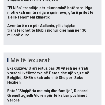
“El Niño” tronditje për ekonominë botërore! Nga
moti ekstrem te rritja e çmimeve, çfarë pritet të
sjellë fenomeni klimatik
Aventurë e re për Asllanin, ylli shqiptar
transferohet te klubi i njohur gjerman për 30
milionë euro
Më të lexuarat
Ekskluzive/ U arrestua pas 30 vitesh në arrati
vrasësi i vëllezërve në Patos dhe një vajze në
Belgjikë, SHBA ekstradon në Shqipëri Sokol
Hoxhën
Foto/ “Shqipëria me miq dhe familje”, Richard
Grenell zgjedh Vlorën për të kaluar pushimet
verore