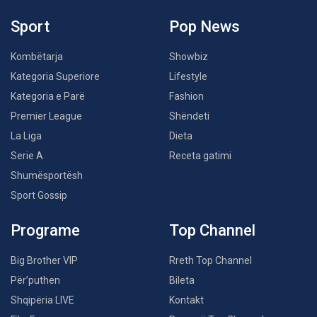
Sport
Pop News
Kombëtarja
Showbiz
Kategoria Superiore
Lifestyle
Kategoria e Parë
Fashion
Premier League
Shëndeti
La Liga
Dieta
Serie A
Receta gatimi
Shumësportësh
Sport Gossip
Programe
Top Channel
Big Brother VIP
Rreth Top Channel
Për’puthen
Bileta
Shqipëria LIVE
Kontakt