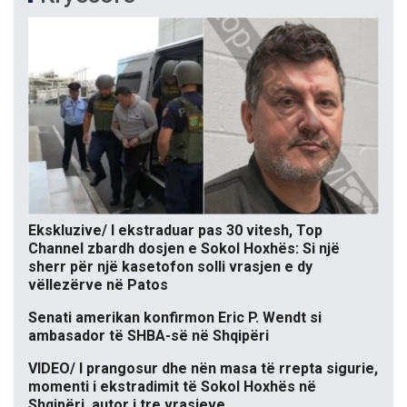
Ekskluzive/ I ekstraduar pas 30 vitesh, Top
Channel zbardh dosjen e Sokol Hoxhës: Si një
sherr për një kasetofon solli vrasjen e dy
vëllezërve në Patos
Senati amerikan konfirmon Eric P. Wendt si
ambasador të SHBA-së në Shqipëri
VIDEO/ I prangosur dhe nën masa të rrepta sigurie,
momenti i ekstradimit të Sokol Hoxhës në
Shqipëri, autor i tre vrasjeve