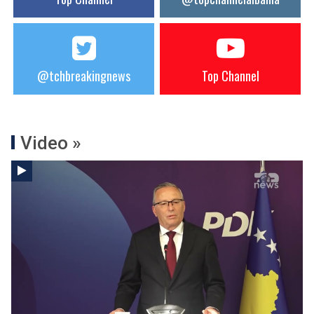
@tchbreakingnews
Top Channel
Video »