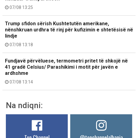
07/08 13:25
Trump sfidon sërish Kushtetutën amerikane,
nënshkruan urdhra të rinj për kufizimin e shtetësisë në
lindje
07/08 13:18
Fundjavë përvëluese, termometri pritet të shkojë në
41 gradë Celsius/ Parashikimi i motit për javën e
ardhshme
07/08 13:14
Na ndiqni:
Top Channel
@topchannelalbania