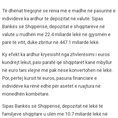
Të dhënat tregojnë se rënia më e madhe në pasurinë e
individëve ka ardhur te depozitat në valutë. Sipas
Bankës së Shqipërisë, depozitat e shqiptarëve në
valutë u rrudhën me 22.4 miliardë lekë në gjysmën e
parë të vitit, duke zbritur në 447.1 miliardë lekë.
Ky efekt ka ardhur kryesisht nga zhvlerësimi i euros
kundrejt lekut, pasi paratë që shqiptarët kanë mbyllur
në euro tani vlejnë më pak nëse konvertohen në lekë.
Por, përtej kursit të euros, pasuria financiare e
individëve ka rënë edhe për asetet e ruajtura në
monedhën kombëtare.
Sipas Bankës së Shqipërisë, depozitat në lekë të
familjeve shqiptare u ulën me 10.7 miliardë lekë në