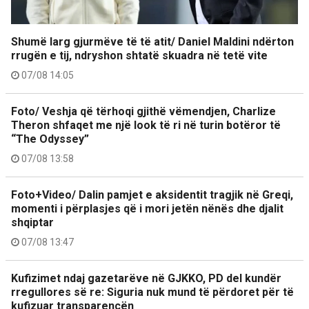
Shumë larg gjurmëve të të atit/ Daniel Maldini ndërton
rrugën e tij, ndryshon shtatë skuadra në tetë vite
07/08 14:05
Foto/ Veshja që tërhoqi gjithë vëmendjen, Charlize
Theron shfaqet me një look të ri në turin botëror të
“The Odyssey”
07/08 13:58
Foto+Video/ Dalin pamjet e aksidentit tragjik në Greqi,
momenti i përplasjes që i mori jetën nënës dhe djalit
shqiptar
07/08 13:47
Kufizimet ndaj gazetarëve në GJKKO, PD del kundër
rregullores së re: Siguria nuk mund të përdoret për të
kufizuar transparencën