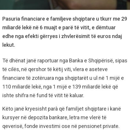
Pasuria financiare e familjeve shqiptare u tkurr me 29
miliardë lekë në 6 muajt e parë të vitit, e dëmtuar
edhe nga efekti gërryes i zhvlerësimit të euros ndaj
lekut.
Të dhënat janë raportuar nga Banka e Shqipërisë, sipas
të cilës, në qershor të këtij viti, vlera e aseteve
financiare të zotëruara nga shqiptarët u ul në 1 mijë e
110 miliardë lekë, nga 1 mijë e 139 miliardë lekë që
ishte shifra në fund të vitit të kaluar.
Këto janë kryesisht parà që familjet shqiptare i kanë
kursyer në depozita bankare, letra me vlerë të
qeverisë, fonde investimi ose në pensionet private.