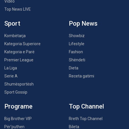
Video
Top News LIVE
Sport
Pop News
Kombëtarja
Showbiz
Kategoria Superiore
Lifestyle
Kategoria e Parë
Fashion
Premier League
Shëndeti
La Liga
Dieta
Serie A
Receta gatimi
Shumësportësh
Sport Gossip
Programe
Top Channel
Big Brother VIP
Rreth Top Channel
Për’puthen
Bileta