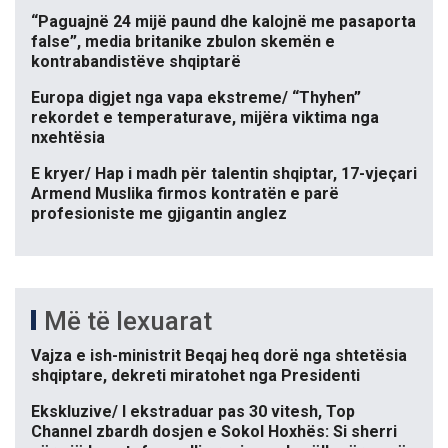
“Paguajnë 24 mijë paund dhe kalojnë me pasaporta
false”, media britanike zbulon skemën e
kontrabandistëve shqiptarë
Europa digjet nga vapa ekstreme/ “Thyhen”
rekordet e temperaturave, mijëra viktima nga
nxehtësia
E kryer/ Hap i madh për talentin shqiptar, 17-vjeçari
Armend Muslika firmos kontratën e parë
profesioniste me gjigantin anglez
Më të lexuarat
Vajza e ish-ministrit Beqaj heq dorë nga shtetësia
shqiptare, dekreti miratohet nga Presidenti
Ekskluzive/ I ekstraduar pas 30 vitesh, Top
Channel zbardh dosjen e Sokol Hoxhës: Si sherri