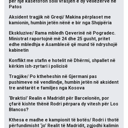
për një kasetofon solli vrasjen e dy vëllezërve në
Patos
Aksident tragjik në Greqi/ Makina përplaset me
kamionin, humbin jetën nënë e bir nga Shqipëria
Ekskluzive/ Rama mbledh Qeverinë në Pogradec.
Ministrat raportojnë më 24 dhe 25 gusht, pritet
edhe mbledhja e Asamblesë që mund të ndryshojë
kabinetin
Konflikt me stafin e hotelit në Dhërmi, shpallet në
kërkim ish-zyrtari i policisë
Tragjike/ Po ktheheshin në Gjermani pas
pushimeve në vendlindje, humbin jetën në aksident
tre anëtarët e familjes nga Kosova
‘Braktisi’ Realin e Madridit për Barcelonën, por
çfarë kishte thënë Rodri përpara dy vitesh për Los
Blancos?
Kthesa e madhe e kampionit të botës/ Rodri i thotë
përfundimisht ‘jo’ Realit të Madridit, zgjodhi kalimin