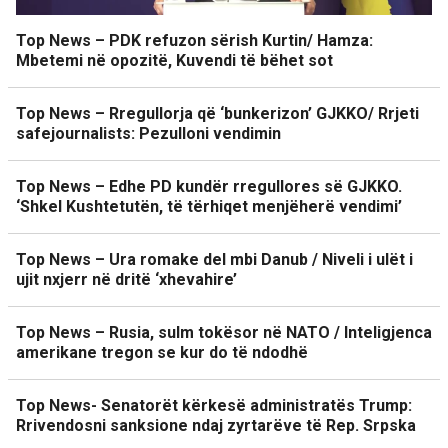
Top News – PDK refuzon sërish Kurtin/ Hamza:
Mbetemi në opozitë, Kuvendi të bëhet sot
Top News – Rregullorja që ‘bunkerizon’ GJKKO/ Rrjeti
safejournalists: Pezulloni vendimin
Top News – Edhe PD kundër rregullores së GJKKO.
‘Shkel Kushtetutën, të tërhiqet menjëherë vendimi’
Top News – Ura romake del mbi Danub / Niveli i ulët i
ujit nxjerr në dritë ‘xhevahire’
Top News – Rusia, sulm tokësor në NATO / Inteligjenca
amerikane tregon se kur do të ndodhë
Top News- Senatorët kërkesë administratës Trump:
Rrivendosni sanksione ndaj zyrtarëve të Rep. Srpska