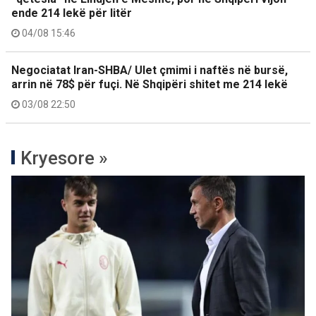
ende 214 lekë për litër
04/08 15:46
Negociatat Iran-SHBA/ Ulet çmimi i naftës në bursë,
arrin në 78$ për fuçi. Në Shqipëri shitet me 214 lekë
03/08 22:50
Kryesore »