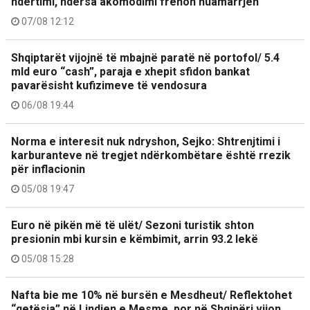
ndërtimi, ndërsa akomodimi frenon huamarrjen
07/08 12:12
Shqiptarët vijojnë të mbajnë paratë në portofol/ 5.4
mld euro “cash”, paraja e xhepit sfidon bankat
pavarësisht kufizimeve të vendosura
06/08 19:44
Norma e interesit nuk ndryshon, Sejko: Shtrenjtimi i
karburanteve në tregjet ndërkombëtare është rrezik
për inflacionin
05/08 19:47
Euro në pikën më të ulët/ Sezoni turistik shton
presionin mbi kursin e këmbimit, arrin 93.2 lekë
05/08 15:28
Nafta bie me 10% në bursën e Mesdheut/ Reflektohet
“qetësia” në Lindjen e Mesme, por në Shqipëri vijon