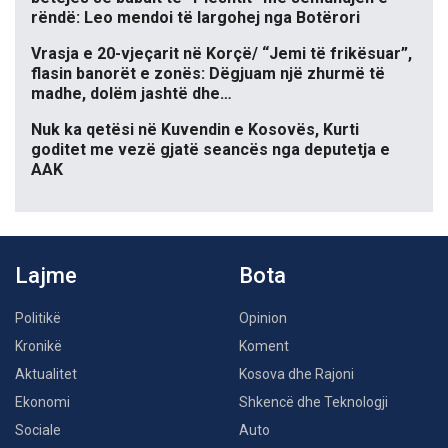
rëndë: Leo mendoi të largohej nga Botërori
Vrasja e 20-vjeçarit në Korçë/ “Jemi të frikësuar”,
flasin banorët e zonës: Dëgjuam një zhurmë të
madhe, dolëm jashtë dhe…
Nuk ka qetësi në Kuvendin e Kosovës, Kurti
goditet me vezë gjatë seancës nga deputetja e
AAK
Lajme
Bota
Politikë
Opinion
Kronikë
Koment
Aktualitet
Kosova dhe Rajoni
Ekonomi
Shkencë dhe Teknologji
Sociale
Auto