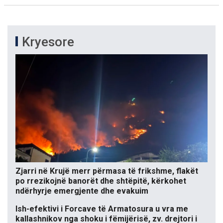
Kryesore
Zjarri në Krujë merr përmasa të frikshme, flakët
po rrezikojnë banorët dhe shtëpitë, kërkohet
ndërhyrje emergjente dhe evakuim
Ish-efektivi i Forcave të Armatosura u vra me
kallashnikov nga shoku i fëmijërisë, zv. drejtori i