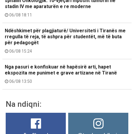
spitalin Onkologjik: 10-vjeçari mposht tumorin në
stadin IV me aparaturën e re moderne
06/08 18:11
Ndëshkimet për plagjiaturë/ Universiteti i Tiranës me
rregulla të reja, të ashpra për studentët, më të buta
për pedagogët
06/08 15:24
Nga pasuri e konfiskuar në hapësirë arti, hapet
ekspozita me punimet e grave artizane në Tiranë
06/08 13:50
Na ndiqni: