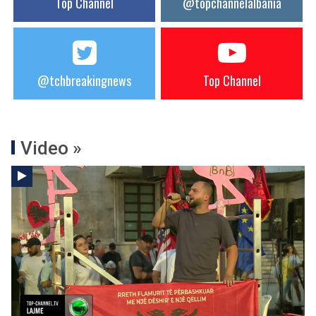
Top Channel
@topchannelalbania
@tchbreakingnews
Top Channel
Video »