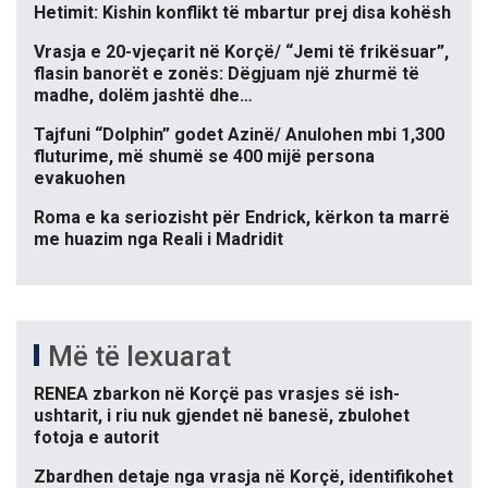
Hetimit: Kishin konflikt të mbartur prej disa kohësh
Vrasja e 20-vjeçarit në Korçë/ “Jemi të frikësuar”,
flasin banorët e zonës: Dëgjuam një zhurmë të
madhe, dolëm jashtë dhe…
Tajfuni “Dolphin” godet Azinë/ Anulohen mbi 1,300
fluturime, më shumë se 400 mijë persona
evakuohen
Roma e ka seriozisht për Endrick, kërkon ta marrë
me huazim nga Reali i Madridit
Më të lexuarat
RENEA zbarkon në Korçë pas vrasjes së ish-
ushtarit, i riu nuk gjendet në banesë, zbulohet
fotoja e autorit
Zbardhen detaje nga vrasja në Korçë, identifikohet