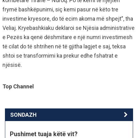
kombëtare Tiranë – Ndroq. Po të kemi të njëjtën
frymë bashkëpunimi, siç kemi pasur në këto tre
investime kryesore, do të ecim akoma më shpejt”, tha
Veliaj. Kryebashkiaku deklaroi se Njësia administrative
e Pezës ka qenë dëshmitare e një numri investimesh
të cilat do të shtrihen në të gjitha lagjet e saj, teksa
shtoi se transformimi ka prekur edhe fshatrat e
njësisë.
Top Channel
SONDAZH
Pushimet tuaja këtë vit?