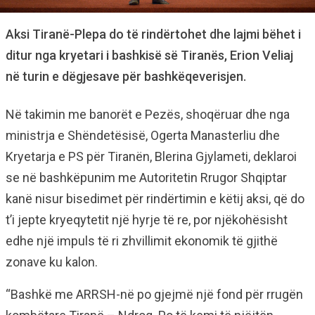
Aksi Tiranë-Plepa do të rindërtohet dhe lajmi bëhet i
ditur nga kryetari i bashkisë së Tiranës, Erion Veliaj
në turin e dëgjesave për bashkëqeverisjen.
Në takimin me banorët e Pezës, shoqëruar dhe nga
ministrja e Shëndetësisë, Ogerta Manasterliu dhe
Kryetarja e PS për Tiranën, Blerina Gjylameti, deklaroi
se në bashkëpunim me Autoritetin Rrugor Shqiptar
kanë nisur bisedimet për rindërtimin e këtij aksi, që do
t’i jepte kryeqytetit një hyrje të re, por njëkohësisht
edhe një impuls të ri zhvillimit ekonomik të gjithë
zonave ku kalon.
“Bashkë me ARRSH-në po gjejmë një fond për rrugën