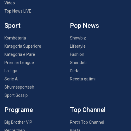
Video
Top News LIVE
Sport
Pop News
Kombëtarja
Showbiz
Kategoria Superiore
Lifestyle
Kategoria e Parë
Fashion
Premier League
Shëndeti
La Liga
Dieta
Serie A
Receta gatimi
Shumësportësh
Sport Gossip
Programe
Top Channel
Big Brother VIP
Rreth Top Channel
Për’puthen
Bileta