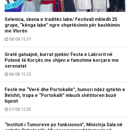
Selenica, skena e traditës labe/ Festivali mbledh 25
grupe, “kënga labe” ngre shqetësimin për bashkimin
me Vlorën
08/08 15:37
Gratë gatuajnë, burrat pjekin/ Festa e Lakrorit në
Polenë të Korçës me shijen e famshme korçare me
serenatat
08/08 15:33
Festë me “Verë dhe Portokalle”, humori ndez qytetin e
Belshit, trupa e “Portokalli” mbush shëtitoren buzë
liqenit
07/08 12:35
“Instituti i Tumoreve po funksionon”, Ministrja Sala në