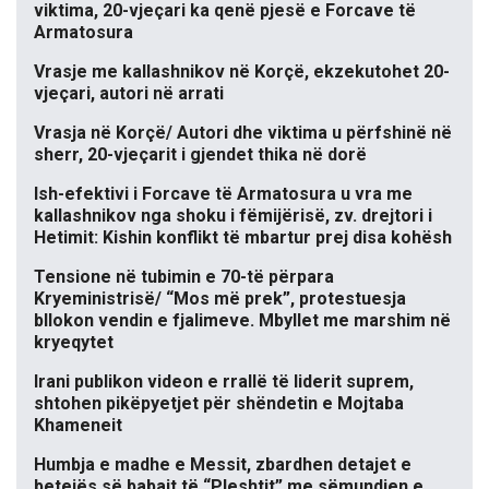
viktima, 20-vjeçari ka qenë pjesë e Forcave të
Armatosura
Vrasje me kallashnikov në Korçë, ekzekutohet 20-
vjeçari, autori në arrati
Vrasja në Korçë/ Autori dhe viktima u përfshinë në
sherr, 20-vjeçarit i gjendet thika në dorë
Ish-efektivi i Forcave të Armatosura u vra me
kallashnikov nga shoku i fëmijërisë, zv. drejtori i
Hetimit: Kishin konflikt të mbartur prej disa kohësh
Tensione në tubimin e 70-të përpara
Kryeministrisë/ “Mos më prek”, protestuesja
bllokon vendin e fjalimeve. Mbyllet me marshim në
kryeqytet
Irani publikon videon e rrallë të liderit suprem,
shtohen pikëpyetjet për shëndetin e Mojtaba
Khameneit
Humbja e madhe e Messit, zbardhen detajet e
betejës së babait të “Pleshtit” me sëmundjen e