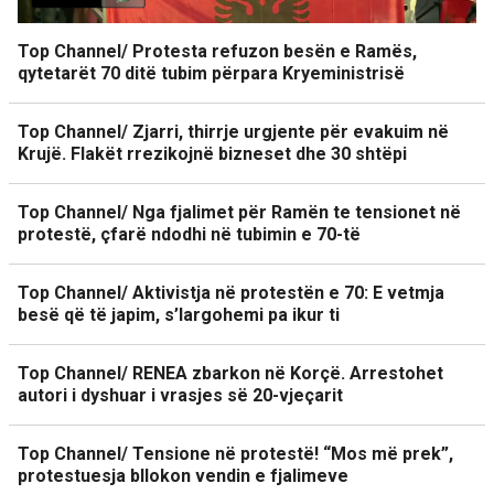
Top Channel/ Protesta refuzon besën e Ramës,
qytetarët 70 ditë tubim përpara Kryeministrisë
Top Channel/ Zjarri, thirrje urgjente për evakuim në
Krujë. Flakët rrezikojnë bizneset dhe 30 shtëpi
Top Channel/ Nga fjalimet për Ramën te tensionet në
protestë, çfarë ndodhi në tubimin e 70-të
Top Channel/ Aktivistja në protestën e 70: E vetmja
besë që të japim, s’largohemi pa ikur ti
Top Channel/ RENEA zbarkon në Korçë. Arrestohet
autori i dyshuar i vrasjes së 20-vjeçarit
Top Channel/ Tensione në protestë! “Mos më prek”,
protestuesja bllokon vendin e fjalimeve