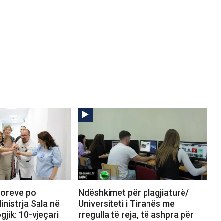
umoreve po
Ndëshkimet për plagjiaturë/
inistrja Sala në
Universiteti i Tiranës me
gjik: 10-vjeçari
rregulla të reja, të ashpra për