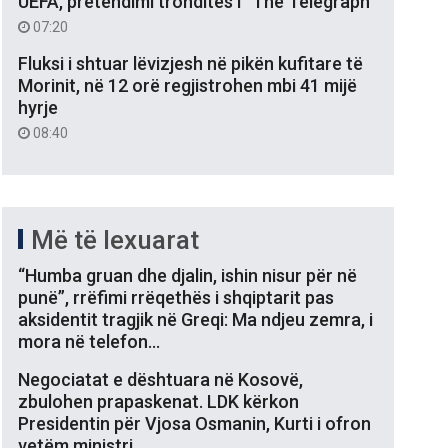
UEFA, pretendimi tronditës i “The Telegraph”
07:20
Fluksi i shtuar lëvizjesh në pikën kufitare të
Morinit, në 12 orë regjistrohen mbi 41 mijë
hyrje
08:40
Më të lexuarat
“Humba gruan dhe djalin, ishin nisur për në
punë”, rrëfimi rrëqethës i shqiptarit pas
aksidentit tragjik në Greqi: Ma ndjeu zemra, i
mora në telefon…
Negociatat e dështuara në Kosovë,
zbulohen prapaskenat. LDK kërkon
Presidentin për Vjosa Osmanin, Kurti i ofron
vetëm ministri