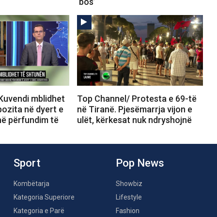
‘bos’
Kuvendi mblidhet
Top Channel/ Protesta e 69-të
ozita në dyert e
në Tiranë. Pjesëmarrja vijon e
në përfundim të
ulët, kërkesat nuk ndryshojnë
Sport
Pop News
Kombëtarja
Showbiz
Kategoria Superiore
Lifestyle
Kategoria e Parë
Fashion