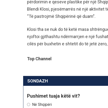
përdorimin e qeseve plastike për një Shqipër
Blendi Klosi, pjesëmarrës në një aktivitet
“Të pastrojmë Shqipërinë që duam”.
Klosi tha se nuk do të ketë masa shtrëngu
njoftoi gjithashtu ndërmarrjen e një fush
cilës për buxhetin e shtetit do të jetë zero
Top Channel
SONDAZH
Pushimet tuaja këtë vit?
Në Shqipëri