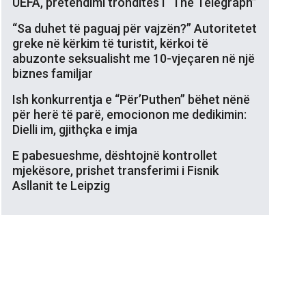
UEFA, pretendimi tronditës i “The Telegraph”
“Sa duhet të paguaj për vajzën?” Autoritetet
greke në kërkim të turistit, kërkoi të
abuzonte seksualisht me 10-vjeçaren në një
biznes familjar
Ish konkurrentja e “Për’Puthen” bëhet nënë
për herë të parë, emocionon me dedikimin:
Dielli im, gjithçka e imja
E pabesueshme, dështojnë kontrollet
mjekësore, prishet transferimi i Fisnik
Asllanit te Leipzig