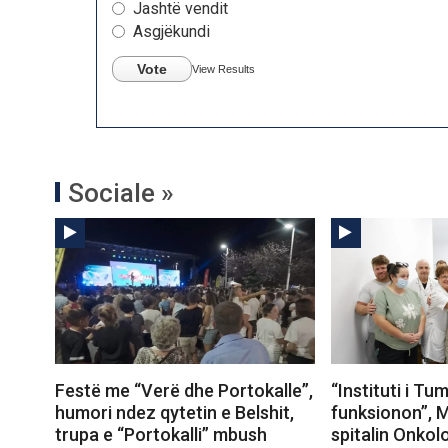
Jashtë vendit
Asgjëkundi
Vote
View Results
Sociale »
Festë me “Verë dhe Portokalle”,
“Instituti i T
humori ndez qytetin e Belshit,
funksionon”, M
trupa e “Portokalli” mbush
spitalin Onkolo