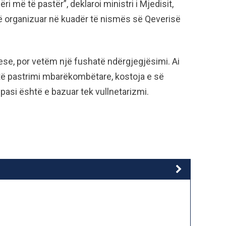
i më të pastër”, deklaroi ministri i Mjedisit,
 të organizuar në kuadër të nismës së Qeverisë
ese, por vetëm një fushatë ndërgjegjësimi. Ai
atë pastrimi mbarëkombëtare, kostoja e së
, pasi është e bazuar tek vullnetarizmi.