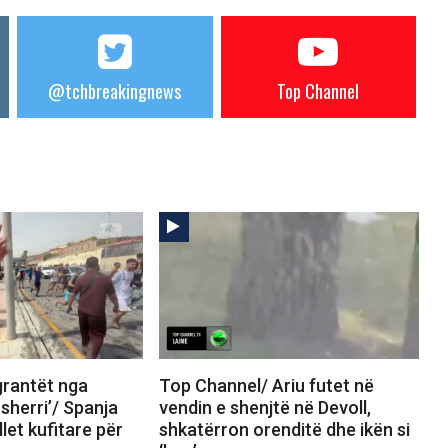
@tchbreakingnews
Top Channel
rantët nga
Top Channel/ Ariu futet në
sherri’/ Spanja
vendin e shenjtë në Devoll,
let kufitare për
shkatërron orenditë dhe ikën si