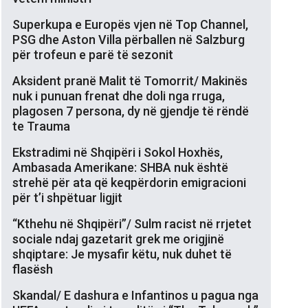
Superkupa e Europës vjen në Top Channel,
PSG dhe Aston Villa përballen në Salzburg
për trofeun e parë të sezonit
Aksident pranë Malit të Tomorrit/ Makinës
nuk i punuan frenat dhe doli nga rruga,
plagosen 7 persona, dy në gjendje të rëndë
te Trauma
Ekstradimi në Shqipëri i Sokol Hoxhës,
Ambasada Amerikane: SHBA nuk është
strehë për ata që keqpërdorin emigracioni
për t’i shpëtuar ligjit
“Kthehu në Shqipëri”/ Sulm racist në rrjetet
sociale ndaj gazetarit grek me origjinë
shqiptare: Je mysafir këtu, nuk duhet të
flasësh
Skandal/ E dashura e Infantinos u pagua nga