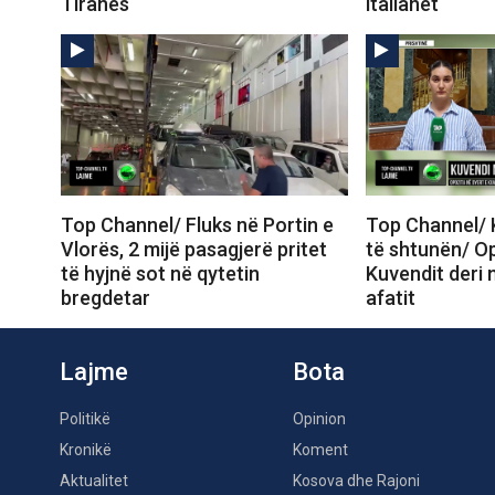
Tiranës
italianët
Top Channel/ Fluks në Portin e
Top Channel/ 
Vlorës, 2 mijë pasagjerë pritet
të shtunën/ Op
të hyjnë sot në qytetin
Kuvendit deri 
bregdetar
afatit
Lajme
Bota
Politikë
Opinion
Kronikë
Koment
Aktualitet
Kosova dhe Rajoni