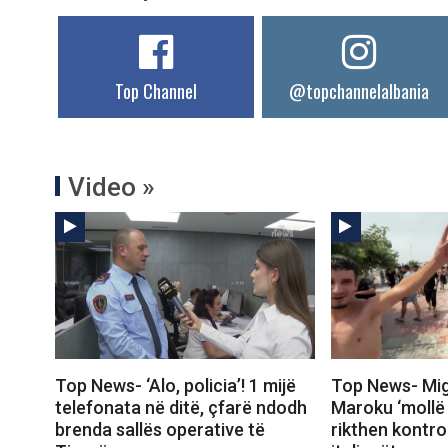
Top Channel
@topchannelalbania
Video »
Top News- ‘Alo, policia’! 1 mijë
Top News- Mig
telefonata në ditë, çfarë ndodh
Maroku ‘mollë 
brenda sallës operative të
rikthen kontrol