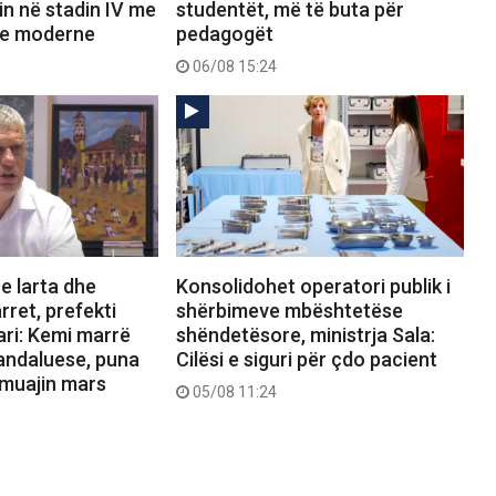
n në stadin IV me
studentët, më të buta për
re moderne
pedagogët
06/08 15:24
e larta dhe
Konsolidohet operatori publik i
rret, prefekti
shërbimeve mbështetëse
ari: Kemi marrë
shëndetësore, ministrja Sala:
andaluese, puna
Cilësi e siguri për çdo pacient
 muajin mars
05/08 11:24