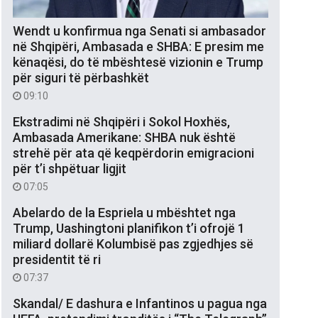
Wendt u konfirmua nga Senati si ambasador
në Shqipëri, Ambasada e SHBA: E presim me
kënaqësi, do të mbështesë vizionin e Trump
për siguri të përbashkët
09:10
Ekstradimi në Shqipëri i Sokol Hoxhës,
Ambasada Amerikane: SHBA nuk është
strehë për ata që keqpërdorin emigracioni
për t’i shpëtuar ligjit
07:05
Abelardo de la Espriela u mbështet nga
Trump, Uashingtoni planifikon t’i ofrojë 1
miliard dollarë Kolumbisë pas zgjedhjes së
presidentit të ri
07:37
Skandal/ E dashura e Infantinos u pagua nga