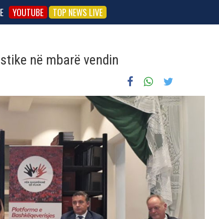
E
YOUTUBE
TOP NEWS LIVE
astike në mbarë vendin