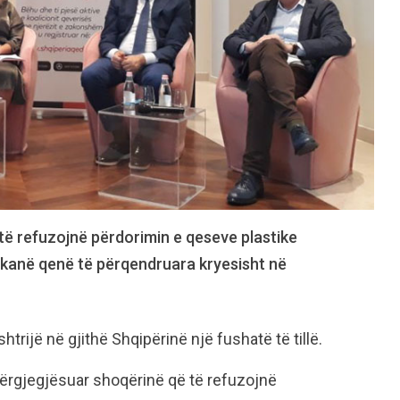
të refuzojnë përdorimin e qeseve plastike
ni kanë qenë të përqendruara kryesisht në
htrijë në gjithë Shqipërinë një fushatë të tillë.
dërgjegjësuar shoqërinë që të refuzojnë