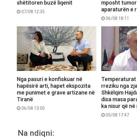
shëtitoren buzë liqenit
mposht tumori
aparaturën e 
07/08 12:35
06/08 18:11
Nga pasuri e konfiskuar në
Temperaturat 
hapësirë arti, hapet ekspozita
rreziku nga zja
me punimet e grave artizane në
Shkëlqim Hajd
Tiranë
disa masa par
ka nisur që në
06/08 13:50
05/08 17:47
Na ndiqni: