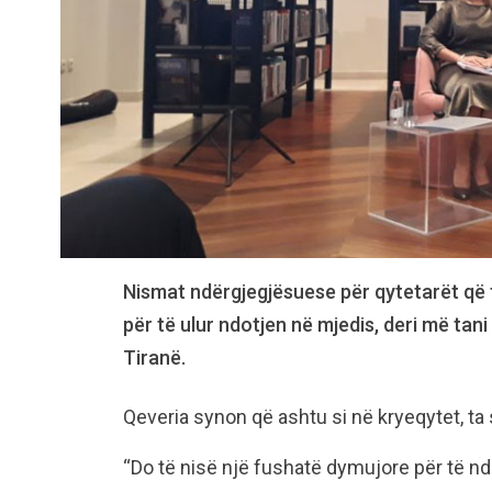
Nismat ndërgjegjësuese për qytetarët që 
për të ulur ndotjen në mjedis, deri më ta
Tiranë.
Qeveria synon që ashtu si në kryeqytet, ta s
“Do të nisë një fushatë dymujore për të n