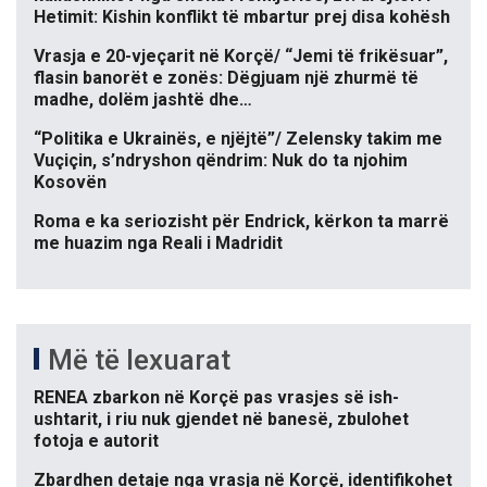
Hetimit: Kishin konflikt të mbartur prej disa kohësh
Vrasja e 20-vjeçarit në Korçë/ “Jemi të frikësuar”,
flasin banorët e zonës: Dëgjuam një zhurmë të
madhe, dolëm jashtë dhe…
“Politika e Ukrainës, e njëjtë”/ Zelensky takim me
Vuçiçin, s’ndryshon qëndrim: Nuk do ta njohim
Kosovën
Roma e ka seriozisht për Endrick, kërkon ta marrë
me huazim nga Reali i Madridit
Më të lexuarat
RENEA zbarkon në Korçë pas vrasjes së ish-
ushtarit, i riu nuk gjendet në banesë, zbulohet
fotoja e autorit
Zbardhen detaje nga vrasja në Korçë, identifikohet