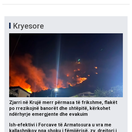
Kryesore
Zjarri në Krujë merr përmasa të frikshme, flakët
po rrezikojnë banorët dhe shtëpitë, kërkohet
ndërhyrje emergjente dhe evakuim
Ish-efektivi i Forcave të Armatosura u vra me
kallashnikov nga shoku i fëmijërisë, zv. drejtori i