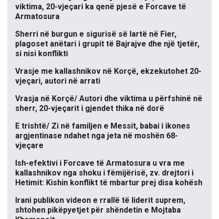
viktima, 20-vjeçari ka qenë pjesë e Forcave të
Armatosura
Sherri në burgun e sigurisë së lartë në Fier,
plagoset anëtari i grupit të Bajrajve dhe një tjetër,
si nisi konflikti
Vrasje me kallashnikov në Korçë, ekzekutohet 20-
vjeçari, autori në arrati
Vrasja në Korçë/ Autori dhe viktima u përfshinë në
sherr, 20-vjeçarit i gjendet thika në dorë
E trishtë/ Zi në familjen e Messit, babai i ikones
argjentinase ndahet nga jeta në moshën 68-
vjeçare
Ish-efektivi i Forcave të Armatosura u vra me
kallashnikov nga shoku i fëmijërisë, zv. drejtori i
Hetimit: Kishin konflikt të mbartur prej disa kohësh
Irani publikon videon e rrallë të liderit suprem,
shtohen pikëpyetjet për shëndetin e Mojtaba