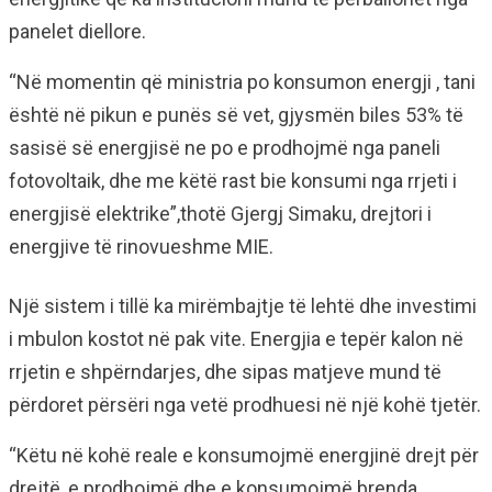
panelet diellore.
“Në momentin që ministria po konsumon energji , tani
është në pikun e punës së vet, gjysmën biles 53% të
sasisë së energjisë ne po e prodhojmë nga paneli
fotovoltaik, dhe me këtë rast bie konsumi nga rrjeti i
energjisë elektrike”,thotë Gjergj Simaku, drejtori i
energjive të rinovueshme MIE.
Një sistem i tillë ka mirëmbajtje të lehtë dhe investimi
i mbulon kostot në pak vite. Energjia e tepër kalon në
rrjetin e shpërndarjes, dhe sipas matjeve mund të
përdoret përsëri nga vetë prodhuesi në një kohë tjetër.
“Këtu në kohë reale e konsumojmë energjinë drejt për
drejtë, e prodhojmë dhe e konsumojmë brenda