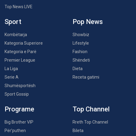
Top News LIVE
Sport
Pop News
Kombëtarja
Showbiz
Kategoria Superiore
Lifestyle
Kategoria e Parë
Fashion
Premier League
Shëndeti
La Liga
Dieta
Serie A
Receta gatimi
Shumësportësh
Sport Gossip
Programe
Top Channel
Big Brother VIP
Rreth Top Channel
Për’puthen
Bileta