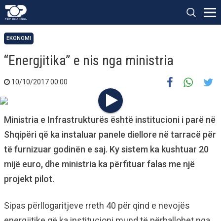
EKONOMI
“Energjitika” e nis nga ministria
10/10/2017 00:00
Ministria e Infrastrukturës është institucioni i parë në
Shqipëri që ka instaluar panele diellore në tarracë për
të furnizuar godinën e saj. Ky sistem ka kushtuar 20
mijë euro, dhe ministria ka përfituar falas me një
projekt pilot.
Sipas përllogaritjeve rreth 40 për qind e nevojës
energjitike që ka institucioni mund të përballohet nga