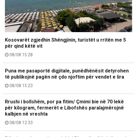
Kosovarët zgjedhin Shëngjinin, turistët u rritën me 5
për qind këtë vit
08/08 15:28
Puna me pasaportë digjitale, punëdhënësit detyrohen
të publikojnë pagën në çdo njoftim për vendet e lira
08/08 15:23
Rrushi i bollshëm, por pa fitim/ Çmimi bie në 70 lekë
për kilogram, fermerët e Libofshës paralajmërojnë
kalbjen në vreshta
08/08 12:33