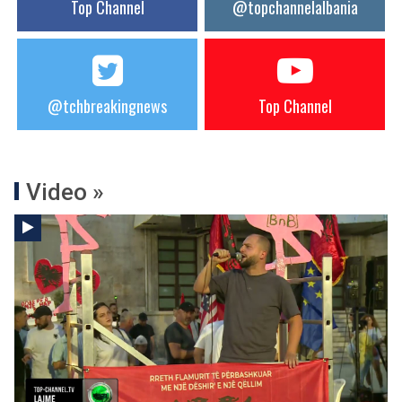
Top Channel
@topchannelalbania
@tchbreakingnews
Top Channel
Video »