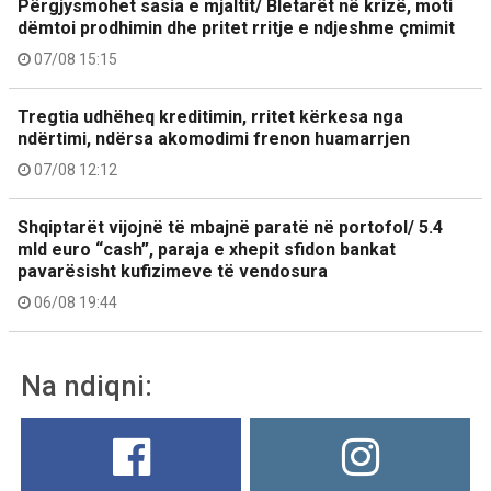
Përgjysmohet sasia e mjaltit/ Bletarët në krizë, moti
dëmtoi prodhimin dhe pritet rritje e ndjeshme çmimit
07/08 15:15
Tregtia udhëheq kreditimin, rritet kërkesa nga
ndërtimi, ndërsa akomodimi frenon huamarrjen
07/08 12:12
Shqiptarët vijojnë të mbajnë paratë në portofol/ 5.4
mld euro “cash”, paraja e xhepit sfidon bankat
pavarësisht kufizimeve të vendosura
06/08 19:44
Na ndiqni: