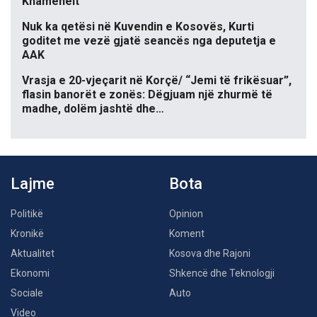
Khameneit
Nuk ka qetësi në Kuvendin e Kosovës, Kurti
goditet me vezë gjatë seancës nga deputetja e
AAK
Vrasja e 20-vjeçarit në Korçë/ “Jemi të frikësuar”,
flasin banorët e zonës: Dëgjuam një zhurmë të
madhe, dolëm jashtë dhe…
Lajme
Bota
Politikë
Opinion
Kronikë
Koment
Aktualitet
Kosova dhe Rajoni
Ekonomi
Shkencë dhe Teknologji
Sociale
Auto
Video