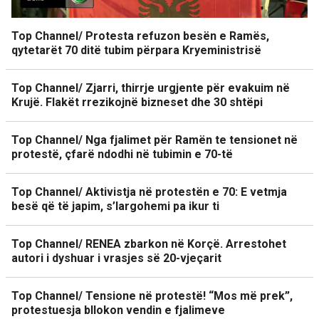
Top Channel/ Protesta refuzon besën e Ramës,
qytetarët 70 ditë tubim përpara Kryeministrisë
Top Channel/ Zjarri, thirrje urgjente për evakuim në
Krujë. Flakët rrezikojnë bizneset dhe 30 shtëpi
Top Channel/ Nga fjalimet për Ramën te tensionet në
protestë, çfarë ndodhi në tubimin e 70-të
Top Channel/ Aktivistja në protestën e 70: E vetmja
besë që të japim, s’largohemi pa ikur ti
Top Channel/ RENEA zbarkon në Korçë. Arrestohet
autori i dyshuar i vrasjes së 20-vjeçarit
Top Channel/ Tensione në protestë! “Mos më prek”,
protestuesja bllokon vendin e fjalimeve