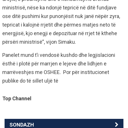
ministrisë, nëse ka ndonjë tepricë në ditë fundjave
ose ditë pushimi kur punonjësit nuk janë nëpër zyra,
tepricat i kalojnë rrjetit dhe përmes matjes neto të
energjisë, kjo enegji e depozituar në rrjet të kthehe
përsëri ministrisë”, vijon Simaku.
Panelet mund t’i vendosë kushdo dhe legjislacioni
ësthë i plotë për marrjen e lejeve dhe lidhjen e
marrëveshjes me OSHEE. Por për institucionet
publike do të sillet uljë të
Top Channel
SONDAZH