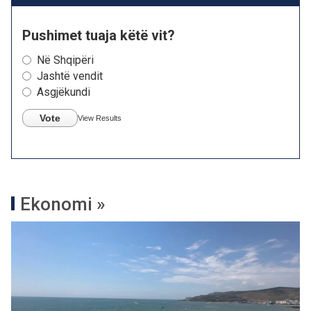
Pushimet tuaja këtë vit?
Në Shqipëri
Jashtë vendit
Asgjëkundi
Vote
View Results
Ekonomi »