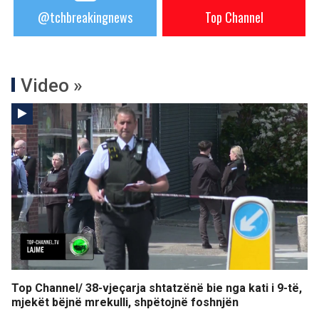
@tchbreakingnews
Top Channel
Video »
Top Channel/ 38-vjeçarja shtatzënë bie nga kati i 9-të,
mjekët bëjnë mrekulli, shpëtojnë foshnjën