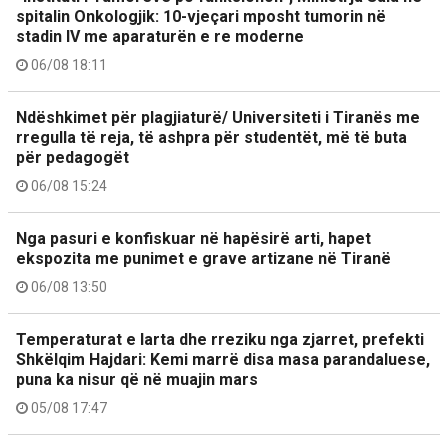
spitalin Onkologjik: 10-vjeçari mposht tumorin në
stadin IV me aparaturën e re moderne
06/08 18:11
Ndëshkimet për plagjiaturë/ Universiteti i Tiranës me
rregulla të reja, të ashpra për studentët, më të buta
për pedagogët
06/08 15:24
Nga pasuri e konfiskuar në hapësirë arti, hapet
ekspozita me punimet e grave artizane në Tiranë
06/08 13:50
Temperaturat e larta dhe rreziku nga zjarret, prefekti
Shkëlqim Hajdari: Kemi marrë disa masa parandaluese,
puna ka nisur që në muajin mars
05/08 17:47