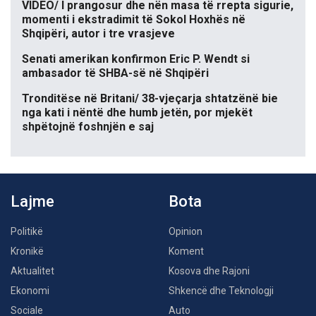
VIDEO/ I prangosur dhe nën masa të rrepta sigurie,
momenti i ekstradimit të Sokol Hoxhës në
Shqipëri, autor i tre vrasjeve
Senati amerikan konfirmon Eric P. Wendt si
ambasador të SHBA-së në Shqipëri
Tronditëse në Britani/ 38-vjeçarja shtatzënë bie
nga kati i nëntë dhe humb jetën, por mjekët
shpëtojnë foshnjën e saj
Lajme
Bota
Politikë
Opinion
Kronikë
Koment
Aktualitet
Kosova dhe Rajoni
Ekonomi
Shkencë dhe Teknologji
Sociale
Auto