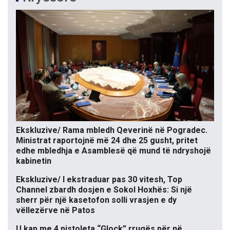
Ekskluzive/ Rama mbledh Qeverinë në Pogradec.
Ministrat raportojnë më 24 dhe 25 gusht, pritet
edhe mbledhja e Asamblesë që mund të ndryshojë
kabinetin
Ekskluzive/ I ekstraduar pas 30 vitesh, Top
Channel zbardh dosjen e Sokol Hoxhës: Si një
sherr për një kasetofon solli vrasjen e dy
vëllezërve në Patos
U kap me 4 pistoleta “Glock” rrugës për në