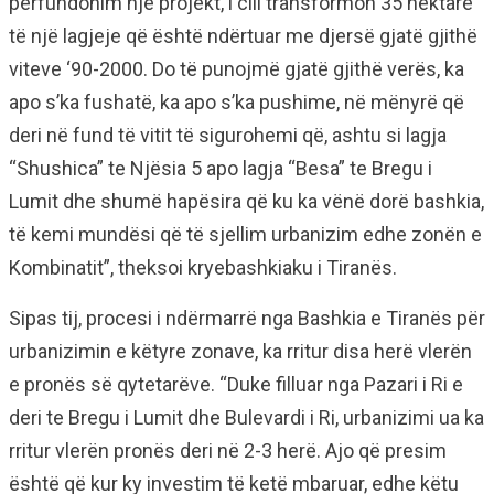
përfundonim një projekt, i cili transformon 35 hektarë
të një lagjeje që është ndërtuar me djersë gjatë gjithë
viteve ‘90-2000. Do të punojmë gjatë gjithë verës, ka
apo s’ka fushatë, ka apo s’ka pushime, në mënyrë që
deri në fund të vitit të sigurohemi që, ashtu si lagja
“Shushica” te Njësia 5 apo lagja “Besa” te Bregu i
Lumit dhe shumë hapësira që ku ka vënë dorë bashkia,
të kemi mundësi që të sjellim urbanizim edhe zonën e
Kombinatit”, theksoi kryebashkiaku i Tiranës.
Sipas tij, procesi i ndërmarrë nga Bashkia e Tiranës për
urbanizimin e këtyre zonave, ka rritur disa herë vlerën
e pronës së qytetarëve. “Duke filluar nga Pazari i Ri e
deri te Bregu i Lumit dhe Bulevardi i Ri, urbanizimi ua ka
rritur vlerën pronës deri në 2-3 herë. Ajo që presim
është që kur ky investim të ketë mbaruar, edhe këtu