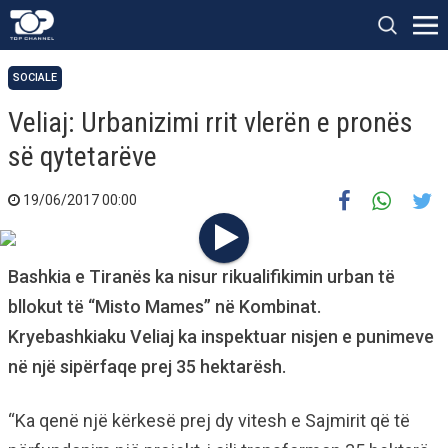
SOCIALE
Veliaj: Urbanizimi rrit vlerën e pronës
së qytetarëve
19/06/2017 00:00
Bashkia e Tiranës ka nisur rikualifikimin urban të
bllokut të “Misto Mames” në Kombinat.
Kryebashkiaku Veliaj ka inspektuar nisjen e punimeve
në një sipërfaqe prej 35 hektarësh.
“Ka qenë një kërkesë prej dy vitesh e Sajmirit që të