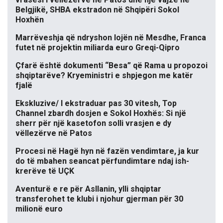
Belgjikë, SHBA ekstradon në Shqipëri Sokol
Hoxhën
Marrëveshja që ndryshon lojën në Mesdhe, Franca
futet në projektin miliarda euro Greqi-Qipro
Çfarë është dokumenti “Besa” që Rama u propozoi
shqiptarëve? Kryeministri e shpjegon me katër
fjalë
Ekskluzive/ I ekstraduar pas 30 vitesh, Top
Channel zbardh dosjen e Sokol Hoxhës: Si një
sherr për një kasetofon solli vrasjen e dy
vëllezërve në Patos
Procesi në Hagë hyn në fazën vendimtare, ja kur
do të mbahen seancat përfundimtare ndaj ish-
krerëve të UÇK
Aventurë e re për Asllanin, ylli shqiptar
transferohet te klubi i njohur gjerman për 30
milionë euro