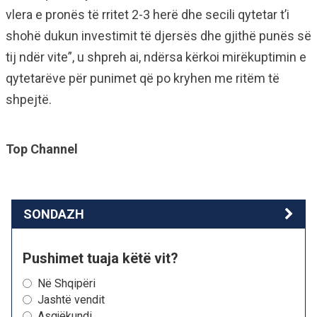
vlera e pronës të rritet 2-3 herë dhe secili qytetar t’i
shohë dukun investimit të djersës dhe gjithë punës së
tij ndër vite”, u shpreh ai, ndërsa kërkoi mirëkuptimin e
qytetarëve për punimet që po kryhen me ritëm të
shpejtë.
Top Channel
SONDAZH
Pushimet tuaja këtë vit?
Në Shqipëri
Jashtë vendit
Asgjëkundi