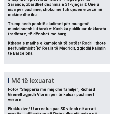
Sarandë, zbardhet dëshmia e 31-vjeçarit: Unë u
nisa për pushime, shoku më futi qesen e zezë në
makinë dhe iku
Trump hedh poshtë aludimet për mungesë
municionesh luftarake: Kush ka publikuar deklarata
tradhtare, të dënohet me burg
Kthesa e madhe e kampionit të botës/ Rodri i thotë
përfundimisht ‘jo’ Realit të Madridit, zgjodhi kalimin
te Barcelona
Më të lexuarat
Foto/ “Shqipëria me miq dhe familje”, Richard
Grenell zgjedh Vlorën për të kaluar pushimet
verore
Ekskluzive/ U arrestua pas 30 vitesh në arrati
vrasësi i vëllezërve në Patos dhe një vajze në