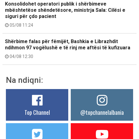
Konsolidohet operatori publik i shërbimeve
mbështetëse shëndetësore, ministrja Sala: Cilësi e
siguri për çdo pacient
05/08 11:24
Shërbime falas për fëmijët, Bashkia e Librazhdit
ndihmon 97 vogëlushë e të rinj me aftësi të kufizuara
04/08 12:30
Na ndiqni:
Top Channel
@topchannelalbania