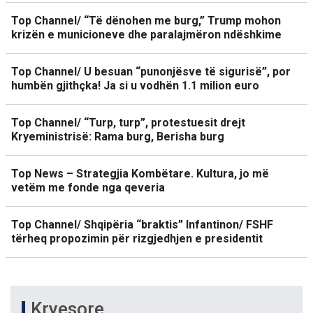
Top Channel/ “Të dënohen me burg,” Trump mohon
krizën e municioneve dhe paralajmëron ndëshkime
Top Channel/ U besuan “punonjësve të sigurisë”, por
humbën gjithçka! Ja si u vodhën 1.1 milion euro
Top Channel/ “Turp, turp”, protestuesit drejt
Kryeministrisë: Rama burg, Berisha burg
Top News – Strategjia Kombëtare. Kultura, jo më
vetëm me fonde nga qeveria
Top Channel/ Shqipëria “braktis” Infantinon/ FSHF
tërheq propozimin për rizgjedhjen e presidentit
Kryesore