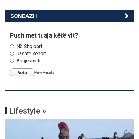
SONDAZH
Pushimet tuaja këtë vit?
Në Shqipëri
Jashtë vendit
Asgjëkundi
Vote
View Results
Lifestyle »