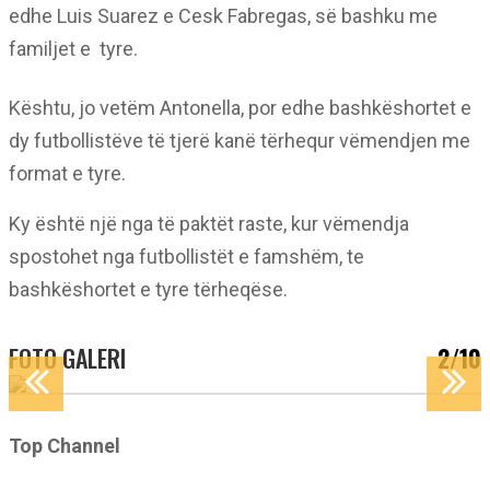
edhe Luis Suarez e Cesk Fabregas, së bashku me
familjet e tyre.
Kështu, jo vetëm Antonella, por edhe bashkëshortet e
dy futbollistëve të tjerë kanë tërhequr vëmendjen me
format e tyre.
Ky është një nga të paktët raste, kur vëmendja
spostohet nga futbollistët e famshëm, te
bashkëshortet e tyre tërheqëse.
FOTO GALERI
2/10
Top Channel