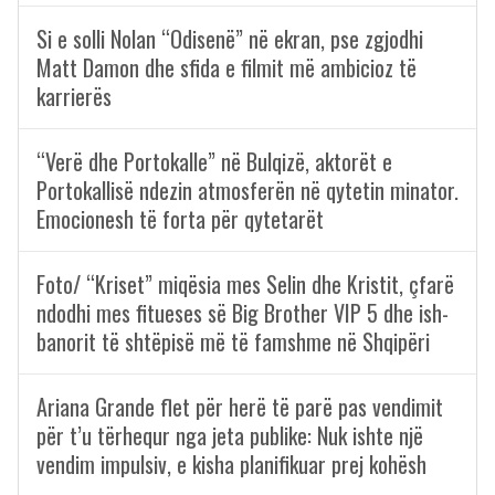
Si e solli Nolan “Odisenë” në ekran, pse zgjodhi
Matt Damon dhe sfida e filmit më ambicioz të
karrierës
“Verë dhe Portokalle” në Bulqizë, aktorët e
Portokallisë ndezin atmosferën në qytetin minator.
Emocionesh të forta për qytetarët
Foto/ “Kriset” miqësia mes Selin dhe Kristit, çfarë
ndodhi mes fitueses së Big Brother VIP 5 dhe ish-
banorit të shtëpisë më të famshme në Shqipëri
Ariana Grande flet për herë të parë pas vendimit
për t’u tërhequr nga jeta publike: Nuk ishte një
vendim impulsiv, e kisha planifikuar prej kohësh