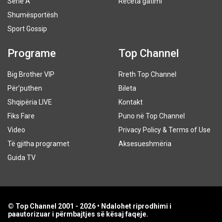
Serie A
Receta gatimi
Shumësportësh
Sport Gossip
Programe
Top Channel
Big Brother VIP
Rreth Top Channel
Për’puthen
Bileta
Shqipëria LIVE
Kontakt
Fiks Fare
Puno në Top Channel
Video
Privacy Policy & Terms of Use
Të gjitha programet
Aksesueshmëria
Guida TV
© Top Channel 2001 - 2026 • Ndalohet riprodhimi i
paautorizuar i përmbajtjes së kësaj faqeje.