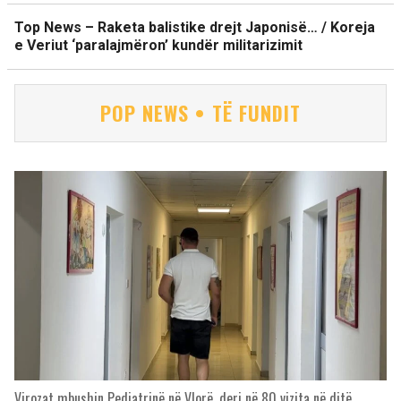
Top News – Raketa balistike drejt Japonisë… / Koreja
e Veriut ‘paralajmëron’ kundër militarizimit
POP NEWS • TË FUNDIT
Virozat mbushin Pediatrinë në Vlorë, deri në 80 vizita në ditë,