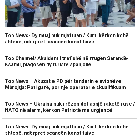
Top News- Dy muaj nuk mjaftuan / Kurti kërkon kohë
shtesë, ndërpret seancën konstituive
Top Channel/ Aksident i trefishë në rrugën Sarandë-
Ksamil, plagosen dy turistë spanjollë
Top News – Akuzat e PD për tenderin e avionëve.
Mbrojtja: Pati garë, por një operator e skualifikuam
Top News – Ukraina nuk rrëzon dot asnjë raketë ruse /
NATO në alarm, kërkon Patriotë me urgjencë
Top News- Dy muaj nuk mjaftuan / Kurti kërkon kohë
shtesë, ndërpret seancën konstituive