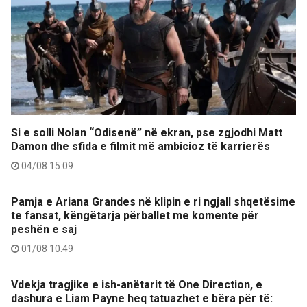
Si e solli Nolan “Odisenë” në ekran, pse zgjodhi Matt
Damon dhe sfida e filmit më ambicioz të karrierës
04/08 15:09
Pamja e Ariana Grandes në klipin e ri ngjall shqetësime
te fansat, këngëtarja përballet me komente për
peshën e saj
01/08 10:49
Vdekja tragjike e ish-anëtarit të One Direction, e
dashura e Liam Payne heq tatuazhet e bëra për të: