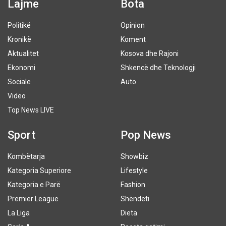
Lajme
Bota
Politikë
Opinion
Kronikë
Koment
Aktualitet
Kosova dhe Rajoni
Ekonomi
Shkencë dhe Teknologji
Sociale
Auto
Video
Top News LIVE
Sport
Pop News
Kombëtarja
Showbiz
Kategoria Superiore
Lifestyle
Kategoria e Parë
Fashion
Premier League
Shëndeti
La Liga
Dieta