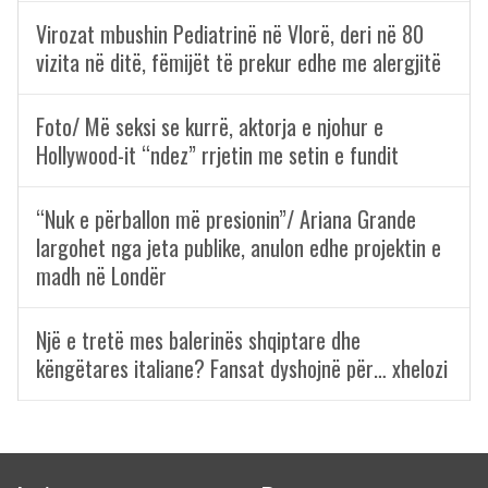
Virozat mbushin Pediatrinë në Vlorë, deri në 80
vizita në ditë, fëmijët të prekur edhe me alergjitë
Foto/ Më seksi se kurrë, aktorja e njohur e
Hollywood-it “ndez” rrjetin me setin e fundit
“Nuk e përballon më presionin”/ Ariana Grande
largohet nga jeta publike, anulon edhe projektin e
madh në Londër
Një e tretë mes balerinës shqiptare dhe
këngëtares italiane? Fansat dyshojnë për… xhelozi