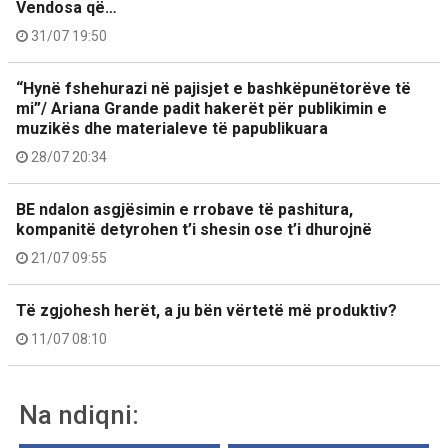
Vendosa që…
31/07 19:50
“Hynë fshehurazi në pajisjet e bashkëpunëtorëve të
mi”/ Ariana Grande padit hakerët për publikimin e
muzikës dhe materialeve të papublikuara
28/07 20:34
BE ndalon asgjësimin e rrobave të pashitura,
kompanitë detyrohen t’i shesin ose t’i dhurojnë
21/07 09:55
Të zgjohesh herët, a ju bën vërtetë më produktiv?
11/07 08:10
Na ndiqni: