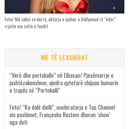
Foto/ Më seksi se kurrë, aktorja e njohur e Hollywood-it “ndez”
rrjetin me setin e fundit
ME TË LEXUARAT
“Verë dhe portokalle” në Elbasan/ Pjesëmarrje e
jashtëzakonshme, qindra qytetarë shijuan humorin
e trupës së “Portokalli”
Foto/ “Ka dalë dielli”, moderatorja e Top Channel
nis pushimet, Françeska Rustem dhuron ‘show’
nga deti