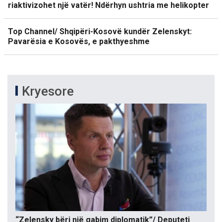
riaktivizohet një vatër! Ndërhyn ushtria me helikopter
Top Channel/ Shqipëri-Kosovë kundër Zelenskyt:
Pavarësia e Kosovës, e pakthyeshme
Kryesore
“Zelensky bëri një gabim diplomatik”/ Deputeti