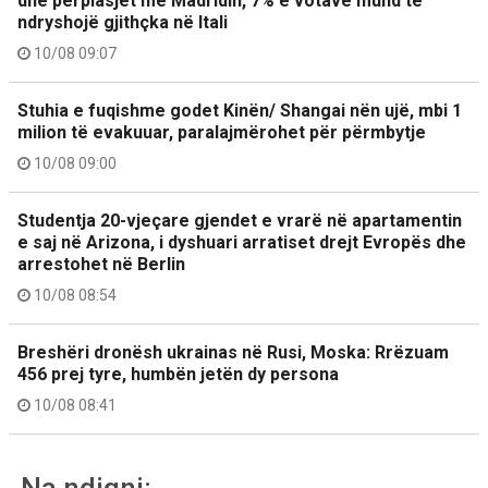
dhe përplasjet me Madridin, 7% e votave mund të
ndryshojë gjithçka në Itali
10/08 09:07
Stuhia e fuqishme godet Kinën/ Shangai nën ujë, mbi 1
milion të evakuuar, paralajmërohet për përmbytje
10/08 09:00
Studentja 20-vjeçare gjendet e vrarë në apartamentin
e saj në Arizona, i dyshuari arratiset drejt Evropës dhe
arrestohet në Berlin
10/08 08:54
Breshëri dronësh ukrainas në Rusi, Moska: Rrëzuam
456 prej tyre, humbën jetën dy persona
10/08 08:41