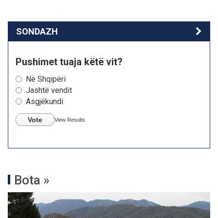
SONDAZH
Pushimet tuaja këtë vit?
Në Shqipëri
Jashtë vendit
Asgjëkundi
Vote
View Results
Bota »