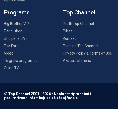
Programe
Top Channel
Big Brother VIP
Rreth Top Channel
Për’puthen
Bileta
Shqipëria LIVE
Kontakt
Fiks Fare
Puno në Top Channel
Video
Privacy Policy & Terms of Use
Të gjitha programet
Aksesueshmëria
Guida TV
© Top Channel 2001 - 2026 • Ndalohet riprodhimi i
paautorizuar i përmbajtjes së kësaj faqeje.