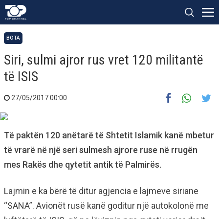
BOTA
Siri, sulmi ajror rus vret 120 militantë
të ISIS
27/05/2017 00:00
Të paktën 120 anëtarë të Shtetit Islamik kanë mbetur
të vrarë në një seri sulmesh ajrore ruse në rrugën
mes Rakës dhe qytetit antik të Palmirës.
Lajmin e ka bërë të ditur agjencia e lajmeve siriane
“SANA”. Avionët rusë kanë goditur një autokolonë me