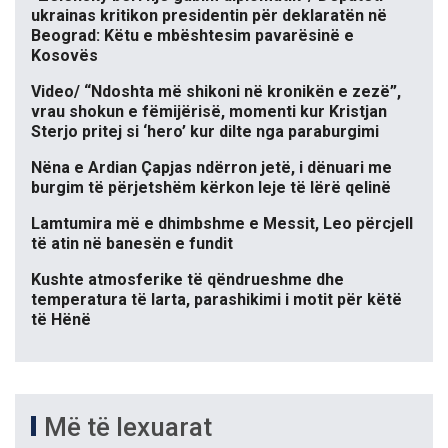
ukrainas kritikon presidentin për deklaratën në
Beograd: Këtu e mbështesim pavarësinë e
Kosovës
Video/ “Ndoshta më shikoni në kronikën e zezë”,
vrau shokun e fëmijërisë, momenti kur Kristjan
Sterjo pritej si ‘hero’ kur dilte nga paraburgimi
Nëna e Ardian Çapjas ndërron jetë, i dënuari me
burgim të përjetshëm kërkon leje të lërë qelinë
Lamtumira më e dhimbshme e Messit, Leo përcjell
të atin në banesën e fundit
Kushte atmosferike të qëndrueshme dhe
temperatura të larta, parashikimi i motit për këtë
të Hënë
Më të lexuarat