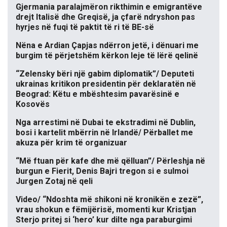
Gjermania paralajmëron rikthimin e emigrantëve
drejt Italisë dhe Greqisë, ja çfarë ndryshon pas
hyrjes në fuqi të paktit të ri të BE-së
Nëna e Ardian Çapjas ndërron jetë, i dënuari me
burgim të përjetshëm kërkon leje të lërë qelinë
“Zelensky bëri një gabim diplomatik”/ Deputeti
ukrainas kritikon presidentin për deklaratën në
Beograd: Këtu e mbështesim pavarësinë e
Kosovës
Nga arrestimi në Dubai te ekstradimi në Dublin,
bosi i kartelit mbërrin në Irlandë/ Përballet me
akuza për krim të organizuar
“Më ftuan për kafe dhe më qëlluan”/ Përleshja në
burgun e Fierit, Denis Bajri tregon si e sulmoi
Jurgen Zotaj në qeli
Video/ “Ndoshta më shikoni në kronikën e zezë”,
vrau shokun e fëmijërisë, momenti kur Kristjan
Sterjo pritej si ‘hero’ kur dilte nga paraburgimi