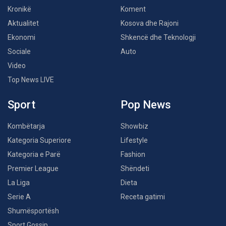
Kronikë
Koment
Aktualitet
Kosova dhe Rajoni
Ekonomi
Shkencë dhe Teknologji
Sociale
Auto
Video
Top News LIVE
Sport
Pop News
Kombëtarja
Showbiz
Kategoria Superiore
Lifestyle
Kategoria e Parë
Fashion
Premier League
Shëndeti
La Liga
Dieta
Serie A
Receta gatimi
Shumësportësh
Sport Gossip