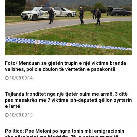
Foto/ Menduan se gjetën trupin e një viktime brenda
valixhes, policia zbulon të vërtetën e pazakontë
10/08 09:14
Tajlanda tronditet nga një tjetër sulm me armë, 3 ditë
pas masakrës me 7 viktima ish-deputeti qëllon zyrtarin
e lartë
10/08 09:13
Politico: Pse Meloni po ngre tonin mbi emigracionin