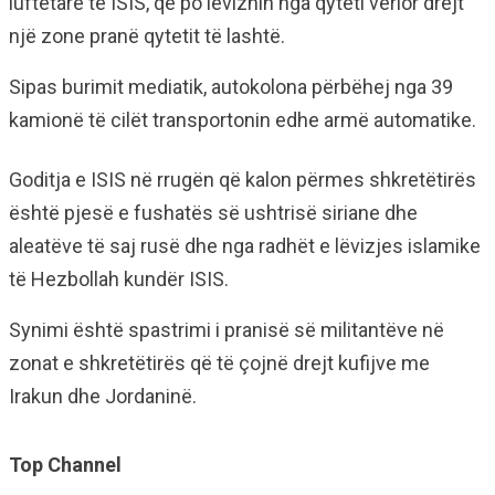
luftëtarë të ISIS, që po lëviznin nga qyteti verior drejt
një zone pranë qytetit të lashtë.
Sipas burimit mediatik, autokolona përbëhej nga 39
kamionë të cilët transportonin edhe armë automatike.
Goditja e ISIS në rrugën që kalon përmes shkretëtirës
është pjesë e fushatës së ushtrisë siriane dhe
aleatëve të saj rusë dhe nga radhët e lëvizjes islamike
të Hezbollah kundër ISIS.
Synimi është spastrimi i pranisë së militantëve në
zonat e shkretëtirës që të çojnë drejt kufijve me
Irakun dhe Jordaninë.
Top Channel