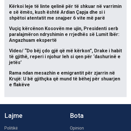
Kërkoi leje të linte qelinë për të shkuar në varrimin
e së ëmës, kush është Ardian Çapja dhe si i
shpëtoi atentatit me snajper 6 vite më parë
Vuçiç kërcënon Kosovën me ujin, Presidenti serb
paralajmëron ndryshimin e rrjedhës së Lumit Ibër:
Angazhuam ekspertë
Video/ “Do bëj çdo gjë që më kërkon”, Drake i habit
të gjithë, reperi i njohur leh si qen për ‘dashurinë e
jetës’
Rama ndan mesazhin e emigrantit për zjarrin në
Krujë: U bë gjithçka që mund të bëhej për shuarjen
e flakëve
Lajme
Bota
Politikë
Opinion