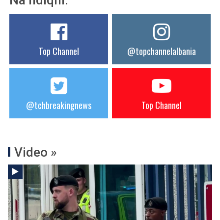
Na ndiqni:
Top Channel
@topchannelalbania
@tchbreakingnews
Top Channel
Video »